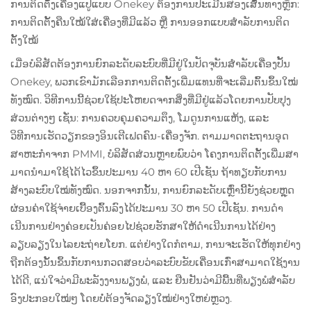
ການຕິດຕັ້ງເຄື່ອງແປູ້ແບບ Onekey ຕ້ອງການປະເມີນສອງເສັ້ນທາງຫຼັກ:
ການຕິດຕັ້ງຄືນໃໝ້ໃສ່ເຄື່ອງທີ່ມີແລ້ວ ຫຼື ການອອກແບບສຳລັບການຕິດ
ຕັ້ງໃໝ້
ເມື່ອບໍລິສັດຕ້ອງການຍົກລະດັບລະບົບທີ່ມີຢູ່ໃນປັດຈຸບັນສຳລັບເຄື່ອງປັ້ນ
Onekey, ພວກເຂົາມັກເລືອກການຕິດຕັ້ງເພີ່ມແທນທີ່ຈະເລີ່ມຕົ້ນຂຶ້ນໃໝ່
ທັງໝົດ. ວິທີການນີ້ຊ່ວຍໃຊ້ປະໂຫຍດຈາກສິ່ງທີ່ມີຢູ່ແລ້ວໂດຍການປັບປຸງ
ສ່ວນຕ່າງໆ ເຊັ່ນ: ການຄວບຄຸມຄວາມຕຶງ, ໂມດູນການແຫ້ງ, ແລະ
ວິທີການເຮັດວຽກຂອງອິນເຕີເຟດຄົນ-ເຄື່ອງຈັກ. ຕາມມາດຕະຖານອຸດ
ສາຫະກໍາຈາກ PMMI, ບໍລິສັດສ່ວນຫຼາຍພົບວ່າ ໂຄງການຕິດຕັ້ງເພີ່ມສາ
ມາດນໍາມາໃຊ້ໄດ້ໄວຂຶ້ນປະມານ 40 ຫາ 60 ເປີເຊັນ ຖ້າທຽບກັບການ
ສ້າງລະບົບໃໝ່ທັງໝົດ. ນອກຈາກນັ້ນ, ການຍົກລະດັບເຫຼົ່ານີ້ຍັງຊ່ວຍຫຼຸດ
ຜ່ອນຄ່າໃຊ້ຈ່າຍເບື້ອງຕົ້ນລົງໄດ້ປະມານ 30 ຫາ 50 ເປີເຊັນ. ການດໍາ
ເນີນການຢ່າງຄ່ອຍເປັນຄ່ອຍໄປຊ່ວຍຮັກສາໃຫ້ດໍາເນີນການໄດ້ຢ່າງ
ລຽບລຽງໃນໄລຍະຖ່າຍໂຍກ. ແຕ່ຢ່າງໃດກໍຕາມ, ການຈະເຮັດໃຫ້ທຸກຢ່າງ
ຖືກຕ້ອງນັ້ນຂຶ້ນກັບການກວດສອບວ່າລະບົບຂັບເຄື່ອນເກົ່າສາມາດໃຊ້ງານ
ໄດ້ດີ, ແນ່ໃຈວ່າມີພະລັງງານພຽງພໍ, ແລະ ຢືນຢັນວ່າມີພື້ນທີ່ພຽງພໍສຳລັບ
ອົງປະກອບໃໝ່ໆ ໂດຍບໍ່ຕ້ອງຈັດລຽງໃໝ່ຢ່າງໃຫຍ່ຫຼວງ.