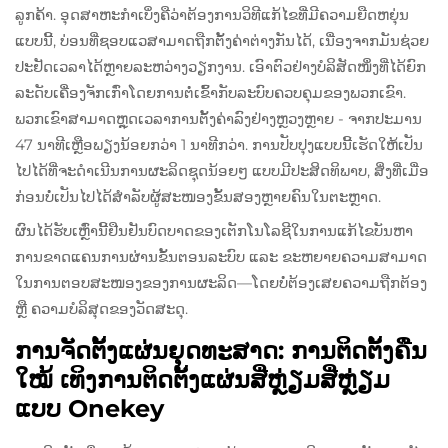
ລູກຄ້າ. ອຸດສາຫະກໍາເບິ່ງຄືວ່າຕ້ອງການວິທີແກ້ໄຂທີ່ມີຄວາມຍືດຫຍຸ່ນ
ແບບນີ້, ບ່ອນທີ່ຊອບແວສາມາດຖືກຕັ້ງຄ່າຕ່າງກັນໄດ້, ເນື່ອງຈາກມັນຊ່ວຍ
ປະຢັດເວລາໄດ້ຫຼາຍລະຫວ່າງວຽກງານ. ເອົາຕົວຢ່າງບໍລິສັດໜຶ່ງທີ່ໄດ້ຍົກ
ລະດັບເຄື່ອງຈັກເກົ່າໂດຍການຕໍ່ເຂົ້າກັບລະບົບຄວບຄຸມຂອງພວກເຂົາ.
ພວກເຂົາສາມາດຫຼຸດເວລາການຕັ້ງຄ່າລົງຢ່າງຫຼວງຫຼາຍ - ຈາກປະມານ
47 ນາທີເຫຼືອພຽງນ້ອຍກວ່າ 1 ນາທີກວ່າ. ການປັບປຸງແບບນີ້ເຮັດໃຫ້ເປັນ
ໄປໄດ້ທີ່ຈະດໍາເນີນການຜະລິດຊຸດນ້ອຍໆ ແບບມີປະສິດທິພາບ, ສິ່ງທີ່ເມື່ອ
ກ່ອນບໍ່ເປັນໄປໄດ້ສໍາລັບຜູ້ສະໜອງຂັ້ນສອງຫຼາຍຄົນໃນຕະຫຼາດ.
ຜົນໄດ້ຮັບເຫຼົ່ານີ້ຢືນຢັນບົດບາດຂອງເຕັກໂນໂລຊີໃນການແກ້ໄຂບັນຫາ
ການຂາດແຄນການຜ່ານຂັ້ນຕອນລະບົບ ແລະ ຂະຫຍາຍຄວາມສາມາດ
ໃນການຕອບສະໜອງຂອງການຜະລິດ—ໂດຍບໍ່ຕ້ອງເສຍຄວາມຖືກຕ້ອງ
ຫຼື ຄວາມບໍລິສຸດຂອງວັດສະດຸ.
ການຈັດຕັ້ງແຜ່ນຍຸດທະສາດ: ການຕິດຕັ້ງຄືນ
ໃໝ້ ເທິງການຕິດຕັ້ງແຜ່ນສີ່ຫຼ່ຽມສີ່ຫຼ່ຽມ
ແບບ Onekey