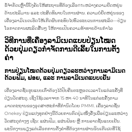
ຂໍ້ຈຳກັດເຫຼົ່ານີ້ບັງຄັບໃຫ້ສະຖານທີ່ຕ້ອງເລືອกระຫວ່າງຄວາມຍືດຫຍຸ່ນ
ດ້ານປະລິມານ ແລະ ປະສິດທິພາບໃນການຜ່ານ. ຄວາມບໍ່ຍືດຫຍຸ່ນຂອງ
ເຄື່ອງລາມິເນດເຮັດໃຫ້ເກີດຜົນກະທົບໄປທົ່ວຂະບວນການຜະລິດ—ປ່ຽນ
ໂອກາດການຜະລິດສັ້ນໆ ໃຫ້ກາຍເປັນຄວາມທ້າທາຍດ້ານກຳໄລ
ວິທີການທີ່ເຄື່ອງລາມິເນດແບບປ່ຽນໂໝດ
ດ້ວຍປຸ່ມດຽວກຳຈັດການດີເລີ້ຍໃນການຕັ້ງ
ຄ່າ
ການປ່ຽນໂໝດດ້ວຍປຸ່ມດຽວລະຫວ່າງການລາມິເນດ
ດ້ວຍຟິມ, ຟອຍ, ແລະ ການລາມິເນດແບບເຢັນ
ເຄື່ອງລາດຊັ້ນຮູບແບບເກົ່າຕ້ອງໄດ້ປັບຄືນຕະຫຼອດເວລາໃນແຕ່ລະຄັ້ງທີ່
ປ່ຽນວັດສະດຸ, ເຊິ່ງໃຊ້ເວລາຈາກ 15 ຫາ 40 ນາທີໃນແຕ່ລະຄັ້ງຕາມ
ມາດຕະຖານຂອງອຸດສາຫະກໍາທີ່ກໍານົດໂດຍ PMMI. ເຄື່ອງລາດຊັ້ນ
Onekey ປ່ຽນແປງທຸກຢ່າງນີ້ດ້ວຍການກົດປຸ່ມໜຶ່ງຄັ້ງເພື່ອປ່ຽນລະຫວ່າງ
ວັດສະດຸຕ່າງໆ ເຊັ່ນ: ແຜ່ນຟິມ, ແຜ່ນຟ້ອຍ ຫຼື ການລາດຊັ້ນແບບເຢັນ.
ພະນັກງານພຽງແຕ່ເລືອກການຕັ້ງຄ່າທີ່ຕ້ອງການຜ່ານອິນເຕີເຟດທີ່ໃຊ້