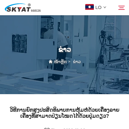
LO
ກ່ຽວກັບ Skyat
ຄົ້ນຫາ
ຂ່າວ
ເຄື່ອງຫຸ້ມດ້ວຍພາດສະຕິກບໍ່ຮົ່ວ
ໜ້າຫຼັກ
>
ຂ່າວ
ວິດີໂອ້ & ການແລະຫຼວງ
ໂຄງການ
ຂ່າວ
ວິທີການຍົກສູງປະສິດທິພາບການຫຸ້ມຫໍ່ດ້ວຍເຄື່ອງລາຍ
ເຄືອງທີ່ສາມາດປ່ຽນໂໝດໄດ້ດ້ວຍປຸ່ມດຽວ?
ຕິດຕໍ່ພວກເຮົາ