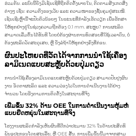
ຮ່ວມກັນ. ລະບົບນີ້ຍັງມີເຊັນເຊີທີ່ຖືກຕິດຕັ້ງພາຍໃນ, ຕິດຕາມສັງເກດສິ່ງ
ຕ່າງໆ ເຊັ່ນ: ຄວາມຕຶງຂອງເວັບ ແລະ ຄວາມໜາຂອງຊັ້ນຄຸມຢູ່ສະເໝີ.
ເຊັນເຊີເຫຼົ່ານີ້ຈະປັບຕົວນ້ອຍໆ ໃນຂະນະທີ່ກໍາລັງເຮັດວຽກ ເພື່ອຮັກສາ
ໃຫ້ທຸກຢ່າງຢູ່ໃນຊ່ວງຄວາມຖືກຕ້ອງ 0.1 mm. ສະຫຼຸບ? ການຜະລິດ
ສາມາດເລີ່ມຕົ້ນໄດ້ທັນທີ ໂດຍບໍ່ຕ້ອງຜ່ານການທົດສອບທີ່ໃຊ້ເວລາດົນ, ບໍ່
ຕ້ອງຜະລິດວັດສະດຸເສຍ, ຫຼື ນັ່ງລໍຖ້າໃຫ້ທຸກຢ່າງຄົງທີ່ກ່ອນ.
ຜົນປະໂຫຍດທີ່ວັດໄດ້ຈາກການນຳໃຊ້ເຄື່ອງ
ລາມິເນດແບບສະຫຼັບດ້ວຍປຸ່ມດຽວ
ການນຳໃຊ້ເຄື່ອງລາມິເນດແບບສະຫຼັບດ້ວຍປຸ່ມດຽວ ສາມາດປັບປຸງຜົນ
ງານ ອັດຕາຜະລິດ ແລະ ຄວາມວ່ອງໄວໃນການດຳເນີນງານໄດ້ຢ່າງ
ຈຳນວນ ໂດຍອີງຕາມການຕິດຕັ້ງໃນສະຖານທີ່ຈິງ
ເພີ່ມຂຶ້ນ 32% ດ້ານ OEE ໃນການດຳເນີນງານຫຸ້ມຫໍ່
ແບບຍືດຫຍຸ່ນໃນສະຖານທີ່ຈິງ
ໂຮງງານຜະລິດກໍາລັງເຫັນຜົນທີ່ດີກວ່າປະມານ 32% ໃນດ້ານປະສິດທິ
ພັນອຸປະກອນໂດຍສະເລີ້ຍ, ຫຼື OEE ສັ້ນ. ການເພີ່ມຂຶ້ນນີ້ມາຈາກສາມ