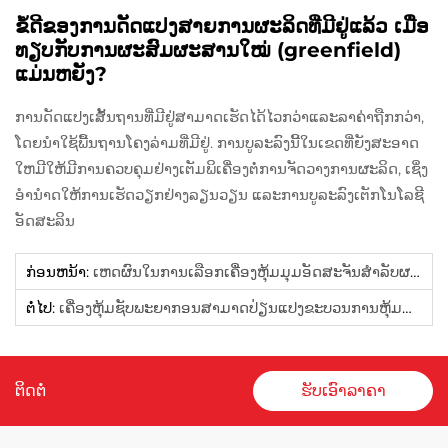
ຂໍ້ດີຂອງການດັດແປງສາຍການຜະລິດທີ່ມີຢູ່ແລ້ວ ເມື່ອ
ທຽບກັບການຜະສົມຜະສານໃໝ່ (greenfield)
ແມ່ນຫຍັງ?
ການດັດແປງເສັ້ນຖານທີ່ມີຢູ່ສາມາດເຮັດໄດ້ໄວກວ່າແລະລາຄ່າຖືກກວ່າ,
ໂດຍນຳໃຊ້ພື້ນຖານໂຄງລ່າມທີ່ມີຢູ່. ການບູລະລົງນີ້ໃນເຂດທີ່ຍັງສະອາດ
ໃຫມີໃຫ້ມີການຄວບຄຸມຢ່າງເຕັມພິເຄື່ອງຕໍ່ການຈັດວາງການຜະລິດ, ເຊິ່ງ
ອຳນຳດໃຫ້ການເຮັດວຽກຢ່າງລຽນວຽນ ແລະການບູລະລົງເຕັກໂນໂລຊີ
ອັດສະລິນ
ກ່ອນຫນ້າ:
ເຫດຜົນໃນການເລືອກເຄື່ອງຫຸ້ມມຸມອັດສະຈັນສຳລັບຜະລິດຕະພັນລະດັບສູງແມ່ນຫຍັງ?
ຕໍ່ໄປ:
ເຄື່ອງຫຸ້ມຊັບພະຍາກອນສາມາດປ່ຽນແປງຂະບວນການຫຸ້ມຫໍ່ຂອງທ່ານໄດ້ແນວໃດ
ຕິດຕໍ່
ຮັບເອົາລາຄາ