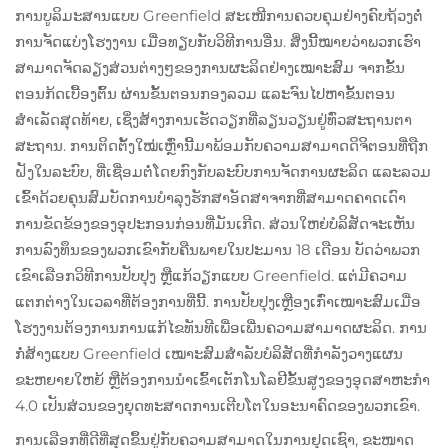
ການບູລິມະສານແບບ Greenfield ສະເໜີການຄວບຄຸມຢ່າງຄົບຖ້ວງຕໍ່
ການຈັດແບ່ງໂຮງງານ ເມື່ອທຽບກັບວິທີການອື່ນ. ສິ່ງນີ້ໝາຍວ່າພວກເຮົາ
ສາມາດຈັດລຽງສ່ວນຕ່າງໆຂອງການຜະລິດຢ່າງເໝາະສົມ ຈາກຂັ້ນ
ຕອນກ້ດເບື້ອງຕົ້ນ ຜ່ານຂັ້ນຕອນກອງລວມ ແລະຈົນໄປຫາຂັ້ນຕອນ
ສຳເລັດສຸດທ້າຍ, ເຊິ່ງສ້າງການເຮັດວຽກທີ່ລຽນວຽນຢູ່ທົ່ວສະຖານຕາ
ສະຖານ. ການຕິດຕັ້ງໃໝ່ເຫຼົ່ານີ້ມາພ້ອມກັບຄວາມສາມາດດິຈິຕອນທີ່ຖືກ
ຝັງໃນລະບົບ, ທີ່ເຊື່ອມຕໍ່ໂດຍກົງກັບລະບົບການຈັດການຜະລິດ ແລະລວມ
ເຂົ້າດ້ວຍຄຸນສົມບັດການບຳລຸງຮັກສາອັດສາຈາກທີ່ສາມາດຄາດເດົາ
ການຂັດຂ້ອງຂອງອຸປະກອນກ່ອນທີ່ມັນເກີດ. ສ່ວນໃຫຍ່ບໍລິສັດຈະເຫັນ
ການລົງທຶນຂອງພວກເຂົາກັບຄືນພາຍໃນປະມານ 18 ເດືອນ ບັດວ່າພວກ
ເຂົາເລືອກວິທີການປັບປຸງ ຫຼືແກ້ວຽກແບບ Greenfield. ແຕ່ມີຄວາມ
ແຕກຕ່າງໃນເວລາທີ່ຕ້ອງການທີ່ນີ້. ການປັບປຸງເຫຼືອງເກົ່າເໝາະສົມເມື່ອ
ໂຮງງານຕ້ອງການການແກ້ໄຂທັນທີເພື່ອເພີ່ນຄວາມສາມາດຜະລິດ. ການ
ກໍ່ສ້າງແບບ Greenfield ເໝາະສົມສຳລັບບໍລິສັດທີ່ກຳລັງວາງແຜນ
ຂະຫຍາຍໃຫຍ້ ຫຼືຕ້ອງການນຳເຂົ້າເຕັກໂນໂລຢີຂັ້ນສູງຂອງອຸດສາຫະກຳ
4.0 ເປັນສ່ວນຂອງຍຸດທະສາດການເຕີບໂຕໃນອະນາຄົດຂອງພວກເຂົາ.
ການເລືອກທີ່ດີທີ່ສຸດຂຶ້ນຢູ່ກັບຄວາມສາມາດໃນການຢຸດເຊົາ, ຂະໜາດ