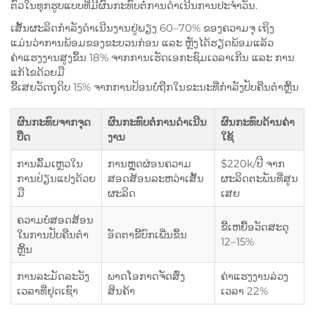
ຕົວໃນທຸກຮູບແບບທີ່ມີຜົນກະທົບຕໍ່ການດຳເນີນການປະຈຳວັນ.
ເສັ້ນຜະລິດກຳລັງດຳເນີນງານຢູ່ພຽງ 60–70% ຂອງຄວາມຈຸ ເຖິງ
ແມ່ນວ່າການພ້ອມຂອງຂະບວນກ່ອນ ແລະ ຫຼັງໄດ້ຮຽດພ້ອມແລ້ວ
ຄ່າແຮງງານສູງຂຶ້ນ 18% ຈາກການເຮັດເອກະຊົມເວລາເກີນ ແລະ ການ
ແກ້ໄຂດ້ວຍມື
ຂີ້ເສຍວັດຖຸດິບ 15% ຈາກການປ້ອນບໍ່ຖືກໃນຂະນະທີ່ກຳລັງປັບຄືນຕຳຫຼິ້ນ
ຜົນກະທົບຈາກຈຸດ
ຜົນກະທົບຕໍ່ການດຳເນີນ
ຜົນກະທົບດ້ານຄ່າ
ບືດ
ງານ
ໃຊ້
ການລົ້ມເຫຼວໃນ
ການຫຼຸດຜ່ອນຄວາມ
$220k/ປີ ຈາກ
ການປ່ຽນແປງດ້ວຍ
ສອດສ້ອນລະຫວ່າເສັ້ນ
ຜະລິດຕະພັນທີ່ສູນ
ມື
ຜະລິດ
ເສຍ
ຄວາມບໍ່ສອດສ້ອນ
ຂີ້ເຫຍື້ອວັດສະດຸ
ໃນການປັບຄືນຕຳ
ອັດຕາຂີ້ບົກເພີ່ນຂຶ້ນ
12–15%
ຫຼິ້ນ
ການລະມັດລະວັງ
ພາດໂອກາດຈັດສົ່ງ
ຄ່າແຮງງານລ່ວງ
ເວລາທີ່ຢຸດເຊົາ
ສິນຄ້າ
ເວລາ 22%