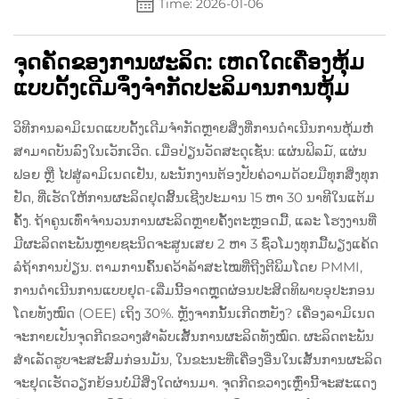
Time: 2026-01-06
ຈຸດຄັດຂອງການຜະລິດ: ເຫດໃດເຄື່ອງຫຸ້ມ
ແບບດັ້ງເດີມຈຶ່ງຈຳກັດປະລິມານການຫຸ້ມ
ວິທີການລາມິເນດແບບດັ້ງເດີມຈຳກັດຫຼາຍສິ່ງທີ່ການດຳເນີນການຫຸ້ມຫໍ່
ສາມາດບັນລົງໃນເວັກເວີດ. ເມື່ອປ່ຽນວັດສະດຸເຊັ່ນ: ແຜ່ນຟິລມ໌, ແຜ່ນ
ຟອຍ ຫຼື ໄປສູ່ລາມິເນດເຢັນ, ພະນັກງານຕ້ອງປັບຄ່ວາມດ້ວຍມືທຸກສິ່ງທຸກ
ຢັດ, ທີ່ເຮັດໃຫ້ການຜະລິດຢຸດສິ້ນເຊີງປະມານ 15 ຫາ 30 ນາທີໃນແຕ້ມ
ຄັ້ງ. ຖ້າຄູນເທົ່າຈຳນວນການຜະລິດຫຼາຍຄັ້ງຕະຫຼອດມື້, ແລະ ໂຮງງານທີ່
ມີຜະລິດຕະພັນຫຼາຍຊະນິດຈະສູນເສຍ 2 ຫາ 3 ຊົ່ວໂມງທຸກມື້ພຽງແຄ້ດ
ລໍຖ້າການປ່ຽນ. ຕາມການຄົ້ນຄວ້າລ້າສະໄໝທີ່ຖີງຕີພິມໂດຍ PMMI,
ການດຳເນີນການແບບຢຸດ-ເລີ່ມນີ້ອາດຫຼຸດຜ່ອນປະສິດທິພາບອຸປະກອນ
ໂດຍທັງໝົດ (OEE) ເຖິງ 30%. ຫຼັງຈາກນັ້ນເກີດຫຍັງ? ເຄື່ອງລາມິເນດ
ຈະກາຍເປັນຈຸດກີດຂວາງສຳລັບເສັ້ນການຜະລິດທັງໝົດ. ຜະລິດຕະພັນ
ສຳເລັດຮູບຈະສະສົມກ່ອນມັນ, ໃນຂະນະທີ່ເຄື່ອງອື່ນໃນເສັ້ນການຜະລິດ
ຈະຢຸດເຮັດວຽກຍ້ອນບໍ່ມີສິ່ງໃດຜ່ານມາ. ຈຸດກີດຂວາງເຫຼົ່ານີ້ຈະສະແດງ