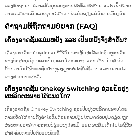
ຂອງສະຖານທີ່, ຄວາມສົມບູນຂອງການຜະສົມຜະສານ, ແລະ ເປົ້າໝາຍ
ການຂະຫຍາຍຕົວແບບຍຸດທະສາດ - ບໍ່ແມ່ນພຽງແຕ່ຕົ້ນທຶນເບື້ອງຕົ້ນ.
ຄຳຖາມທີ່ຖືກຖາມບໍ່ຍາກ (FAQ)
ເຄື່ອງລາດຊັ້ນແມ່ນຫຍັງ ແລະ ເປັນຫຍັງຈຶ່ງສຳຄັນ?
ເຄື່ອງລາດຊັ້ນແມ່ນອຸປະກອນທີ່ໃຊ້ໃນການຫຸ້ມຫໍ່ເພື່ອປະສົມຫຼາຍຊັ້ນ
ຂອງວັດສະດຸເຊັ່ນ: ແຜ່ນຟິມ, ແຜ່ນໂລຫະບາງ, ແລະ ເຈ້ຍ. ມັນສຳຄັນ
ຍ້ອນວ່າມັນມີຜົນກະທົບຢ່າງຫຼວງຫຼາຍຕໍ່ປະສິດທິພາບ ແລະ ຄວາມໄວ
ຂອງສາຍການຜະລິດ.
ເຄື່ອງລາດຊັ້ນ Onekey Switching ຊ່ວຍປັບປຸງ
ຜະລິດຕະພາບໄດ້ແນວໃດ?
ເຄື່ອງລາດຊັ້ນ Onekey Switching ຊ່ວຍປັບປຸງຜະລິດຕະພາບໂດຍ
ການເຮັດໃຫ້ການຕັ້ງຄ່າໄວຂຶ້ນດ້ວຍການປ່ຽນໂຫມດດ້ວຍປຸ່ມດຽວ, ຫຼຸດ
ຜ່ອນການລ່າຊ້າຈາກການປ່ຽນແປງດ້ວຍມື, ແລະ ຜະສົມເຕັກໂນໂລຊີຂັ້ນ
ສູງສຳລັບການປັບຕົວແບບທັນທີ.