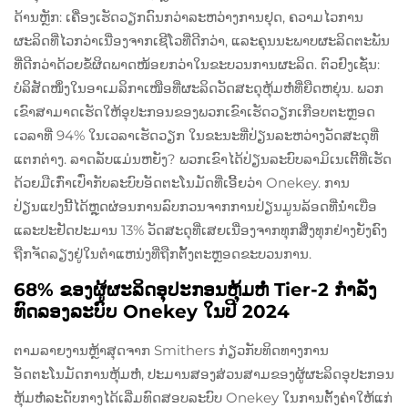
ດ້ານຫຼັກ: ເຄື່ອງເຮັດວຽກດົນກວ່າລະຫວ່າງການຢຸດ, ຄວາມໄວການ
ຜະລິດທີ່ໄວກວ່າເນື່ອງຈາກເຊີໂວທີ່ດີກວ່າ, ແລະຄຸນນະພາບຜະລິດຕະພັນ
ທີ່ດີກວ່າດ້ວຍຂໍ້ຜິດພາດໜ້ອຍກວ່າໃນຂະບວນການຜະລິດ. ຕົວຢົງເຊັ່ນ:
ບໍລິສັດໜຶ່ງໃນອາເມລິກາເໜືອທີ່ຜະລິດວັດສະດຸຫຸ້ມຫໍ່ທີ່ຍືດຫຍຸ່ນ. ພວກ
ເຂົາສາມາດເຮັດໃຫ້ອຸປະກອນຂອງພວກເຂົາເຮັດວຽກເກືອບຕະຫຼອດ
ເວລາທີ່ 94% ໃນເວລາເຮັດວຽກ ໃນຂະນະທີ່ປ່ຽນລະຫວ່າງວັດສະດຸທີ່
ແຕກຕ່າງ. ລາດລັບແມ່ນຫຍັງ? ພວກເຂົາໄດ້ປ່ຽນລະບົບລາມິເນເຕີ້ທີ່ເຮັດ
ດ້ວຍມືເກົ່າເປົ່າກັບລະບົບອັດຕະໂນມັດທີ່ເອີ້ຍວ່າ Onekey. ການ
ປ່ຽນແປງນີ້ໄດ້ຫຼຸດຜ່ອນການລົບກວນຈາກການປ່ຽນມູນລ້ອດທີ່ນ່ຳເບື່ອ
ແລະປະຢັດປະມານ 13% ວັດສະດຸທີ່ເສຍເນື່ອງຈາກທຸກສິ່ງທຸກຢ່າງຍັງຄົງ
ຖືກຈັດລຽງຢູ່ໃນຕຳແຫນ່ງທີ່ຖືກຕັ້ງຕະຫຼອດຂະບວນການ.
68% ຂອງຜູ້ຜະລິດອຸປະກອນຫຸ້ມຫໍ່ Tier-2 ກໍາລັງ
ທົດລອງລະບົບ Onekey ໃນປີ 2024
ຕາມລາຍງານຫຼ້າສຸດຈາກ Smithers ກ່ຽວກັບທິດທາງການ
ອັດຕະໂນມັດການຫຸ້ມຫໍ່, ປະມານສອງສ່ວນສາມຂອງຜູ້ຜະລິດອຸປະກອນ
ຫຸ້ມຫໍ່ລະດັບກາງໄດ້ເລີ່ມທົດສອບລະບົບ Onekey ໃນການຕັ້ງຄ່າໃຫ້ແກ່