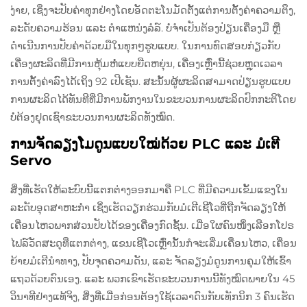
ງ່າຍ, ເຊິ່ງຈະປັບຄ່າທຸກຢ່າງໂດຍອັດຕະໂນມັດຕັ້ງແຕ່ການຕັ້ງຄ່າຄວາມຕຶງ,
ລະດັບຄວາມຮ້ອນ ແລະ ຕຳແຫນ່ງລໍລ໌. ບໍ່ຈຳເປັນຕ້ອງປ່ຽນເຄື່ອງມື ຫຼື
ດຳເນີນການປັບຄ່າດ້ວຍມືໃນທຸກໆຮູບແບບ. ໃນການທົດສອບກ່ຽວກັບ
ເຄື່ອງຜະລິດທີ່ມີການຫຸ້ມຫໍ່ແບບຍືດຫຍຸ່ນ, ເຄື່ອງເຫຼົ່ານີ້ຊ່ວຍຫຼຸດເວລາ
ການຕັ້ງຄ່າລົງໄດ້ເຖິງ 92 ເປີເຊັນ. ສະນັ້ນຜູ້ຜະລິດສາມາດປ່ຽນຮູບແບບ
ການຜະລິດໄດ້ທັນທີທີ່ມີການພັກງານໃນຂະບວນການຜະລິດປົກກະຕິໂດຍ
ບໍ່ຕ້ອງຢຸດເຊົາຂະບວນການຜະລິດທັງໝົດ.
ການຈັດລຽງໂມດູນແບບໃໝ່ດ້ວຍ PLC ແລະ ມໍເຕີ
Servo
ສິ່ງທີ່ເຮັດໃຫ້ລະບົບນີ້ແຕກຕ່າງອອກມາຄື PLC ທີ່ມີຄວາມເຂັ້ມແຂງໃນ
ລະດັບອຸດສາຫະກໍາ ເຊິ່ງເຮັດວຽກຮ່ວມກັບມໍເຕີເຊີໂວທີ່ຖືກຈັດລຽງໃຫ້
ເຄື່ອນໄຫວພາກສ່ວນປັບໄດ້ຂອງເຄື່ອງກົດຊັ້ນ. ເມື່ອໃຜຄົນໜຶ່ງເລືອກໂປຣ
ໄຟລ໌ວັດສະດຸທີ່ແຕກຕ່າງ, ແຂນເຊີໂວເຫຼົ່ານັ້ນກໍຈະເລີ່ມເຄື່ອນໄຫວ, ເຄື່ອນ
ຍ້າຍມໍເຕີນໍາທາງ, ປັບຈຸດຄວາມດັນ, ແລະ ຈັດລຽງມໍດູນການຄຸມໃຫ້ເຂົ້າ
ແຖວດ້ວຍຕົນເອງ. ແລະ ພວກເຂົາເຮັດຂະບວນການນີ້ທັງໝົດພາຍໃນ 45
ວິນາທີຢ່າງແທ້ຈິງ, ສິ່ງທີ່ເມື່ອກ່ອນຕ້ອງໃຊ້ເວລາດົນກັບເທັກນິກ 3 ຄົນເຮັດ