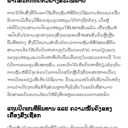
ພາດສະຕິກຫົດຕົວຢ່າງສະເໝີພາບ
ການໄດ້ຮັບສິ່ງທີ່ດີເວລາໃຊ້ເຄື່ອງຫຸ້ມຫໍ່ທີ່ຕ້ອງໃຊ້ຄວາມຮ້ອນແມ່ນຂຶ້ນ
ກັບການມີເຄື່ອງມືທີ່ຄວບຄຸມອຸນຫະພູມໄດ້ຢ່າງຖືກຕ້ອງ. ເມື່ອຜູ້
ປະຕິບັດງານສາມາດປັບອຸນຫະພູມໃຫ້ເໝາະສົມແລ້ວ, ເຄື່ອງຫຸ້ມຫໍ່
ຈະປັບຕົວໄປຕາມຮູບຮ່າງຂອງສິ່ງຂອງແທນທີ່ຈະສະສົມກັນຫຼືເຫຼືອ
ພື້ນທີ່ຫວ່າງ. ສິ່ງນີ້ມີຄວາມສຳຄັນຍ້ອນວ່າການຫຸ້ມຫໍ່ທີ່ບໍ່ສະເໝີກັນ
ສາມາດເຮັດໃຫ້ເກີດບັນຫາຕ່າງໆໃນຂັ້ນຕອນຕໍ່ໄປ. ການປ່ຽນແປງ
ຂອງອຸນຫະພູມແມ່ນບັນຫາທີ່ເກີດຂຶ້ນເລື້ອຍໆໃນຂະບວນການນີ້. ໂດຍ
ບໍ່ມີການຄວບຄຸມທີ່ເໝາະສົມ, ພວກເຮົາໄດ້ເຫັນບັນຫາທີ່ກ່ຽວຂ້ອງກັບ
ການຫຸ້ມຫໍ່ທີ່ມີຈຸດອ່ອນໃນການປິດຜນຶກຫຼືເບິ່ງຄືວ່າເສຍຫາຍເນື່ອງ
ຈາກມີຮອຍຢ່ຽວທີ່ເຫັນໄດ້ຊັດເຈນ. ນັ້ນແມ່ນເຫດົນຜົນທີ່ວ່າເປັນຫຍັງ
ການດຳເນີນງານທີ່ແທ້ຈິງສ່ວນຫຼາຍຈຶ່ງລົງທຶນໃນລະບົບທີ່ສາມາດ
ຮັກສາລະດັບຄວາມຮ້ອນໃຫ້ຄົງທີ່ຕະຫຼອດຂະບວນການຜະລິດ.
ແຖບປິດຜນທີ່ທົນທານ ແລະ ຄວາມໝັ້ນຄົງຂອງ
ເຄື່ອງສົ່ງເຊືອກ
ເຄື່ອງຫຸ້ມດ້ວຍພາດສະຕິກທີ່ດີມາພ້ອມກັບແຖບປິດທີ່ແຂງແຮງ ແລະ