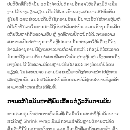
ປະຕິບັດທີ່ດີເທົ່ານັ້ນ ແຕ່ຍັງຈຳເປັນຕໍ່ການຮັກສາໃຫ້ເຄື່ອງມືດຳເນີນ
ງານໄດ້ຢ່າງລຽບລຽນ. ເມື່ອມີສ່ວນເກົາຂອງແຜ່ນພາດສະຕິກຕິດ
ຢູ່ໃນລໍ້ ແລະ ສ່ວນປະດັບທີ່ໃຊ້ຄວາມຮ້ອນ ມັນຈະເຮັດໃຫ້ການຫຸ້ມຫໍ່
ບໍ່ດີເທົ່າທີ່ຄວນໃນການນຳໃຊ້ກັບຜະລິດຕະພັນ. ພວກເຮົາທຸກຄົນເຄີຍ
ເຫັນບັນຫາຄືກັບຄວາມຍັບ ຫຼື ຈຸດທີ່ການປິດຜນຶກບໍ່ດີ. ການຄວາມ
ສະອາດເປັນປະຈຳທຸກອາທິດຫຼືປະມານນັ້ນຈະຊ່ວຍໃຫ້ເຄື່ອງມືດັ່ງ
ກ່າວມີອາຍຸການໃຊ້ງານຍາວນານກ່ວາປົກກະຕິ. ເຄື່ອງມືທີ່ບໍ່ສະອາດ
ມັກຈະໃຊ້ຄວາມຮ້ອນບໍ່ສະເໝີພາບໃນວັດສະດຸຫຸ້ມຫໍ່ ເຊິ່ງໝາຍເຖິງ
ບາງບ່ອນໄດ້ຮັບຄວາມຮ້ອນຫຼາຍເກີນໄປ ແລະ ບາງບ່ອນກໍ່ບໍ່ຮ້ອນ
ພຽງພໍ. ໃນໄລຍະຍາວ ຄວາມບໍ່ສະເໝີພາບດັ່ງກ່າວຈະນຳໄປສູ່ການ
ເສຍຫຼາຍຂຶ້ນ ແລະ ຜະລິດຕະພັນທີ່ອອກມາບໍ່ມີຄຸນນະພາບທີ່ລູກຄ້າ
ສາມາດສັງເກດເຫັນໄດ້ທັນທີ.
ການແກ້ໄຂບັນຫາທີ່ພົບເລື້ອຍກ່ຽວກັບການຍັບ
ການຄວບຄຸມບັນຫາການຫົດຕົວທີ່ເກີດຂື້ນໃນຂະນະທີ່ຫຸ້ມດ້ວຍພາດ
ສະຕິກຫຼື Shrink Wrap ນັ້ນມີຄວາມສຳຄັນຫຼາຍຕໍ່ການຜະລິດ
ສິນຄ້າທີ່ມີລັກສະນະເງົາງາມ ແລະ ມືອາຊີບທີ່ລູກຄ້າຄາດຫວັງ. ສິ່ງ