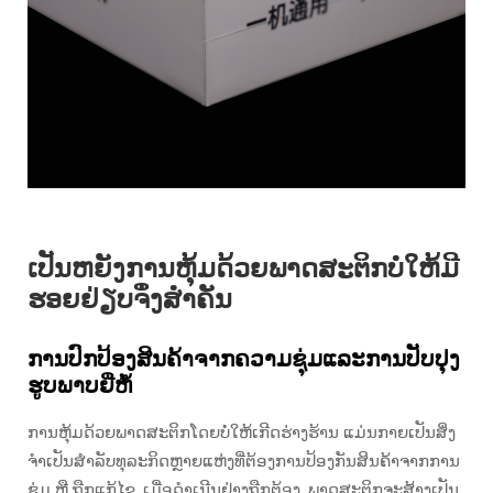
ເປັນຫຍັງການຫຸ້ມດ້ວຍພາດສະຕິກບໍ່ໃຫ້ມີ
ຮອຍຢ່ຽບຈຶ່ງສຳຄັນ
ການປົກປ້ອງສິນຄ້າຈາກຄວາມຊຸ່ມແລະການປັບປຸງ
ຮູບພາບຍີ່ຫໍ້
ການຫຸ້ມດ້ວຍພາດສະຕິກໂດຍບໍ່ໃຫ້ເກີດຮ່າງຮ້ານ ແມ່ນກາຍເປັນສິ່ງ
ຈໍາເປັນສໍາລັບທຸລະກິດຫຼາຍແຫ່ງທີ່ຕ້ອງການປ້ອງກັນສິນຄ້າຈາກການ
ຊຸ່ມ ຫຼື ຖືກແກ້ໄຂ. ເມື່ອດໍາເນີນຢ່າງຖືກຕ້ອງ, ພາດສະຕິກຈະສ້າງເປັນ