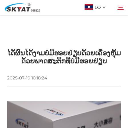
LO
ກ່ຽວກັບ Skyat
ຊອກຫາ
ໄດ້ຜົນໄດ້ງາມບໍ່ມີຮອຍຢ່ຽບດ້ວຍເຄື່ອງຫຸ້ມ
ເຄື່ອງຫຸ້ມດ້ວຍພາດສະຕິກບໍ່ຮົ່ວ
ດ້ວຍພາດສະຕິກທີ່ບໍ່ມີຮອຍຢ່ຽບ
ວິດີໂອ້ & ການແລະຫຼວງ
2025-07-10 10:18:24
ໂປເจັກ
ຂ່າວ
ຕິດຕໍ່ພວກເຮົາ