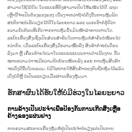
ສາມາດໃຊ້ໄດ້ດົນ ໃນຂະນະທີ່ຍັງສາມາດປິດໃຫ້ແໜ້ນໄດ້ດີ. ແຖບ
ເຫຼົ່ານີ້ຈຳເປັນຕ້ອງແຂງແຮງ ເນື່ອງຈາກວ່າຖ້າບໍ່ດັ່ງນັ້ນການຫຸ້ມພັດ
ສະຕິກຈະບໍ່ເຮັດວຽກໄດ້ດີໃນໄລຍະຍາວ ແລະ ພວກເຮົາກໍຮູ້ດີວ່າ
ຄວາມຍັບຍ້ອນທີ່ເກີດຈາກການຫຸ້ມນັ້ນມັນໜ້າລໍາຄານປານໃດ.
ລະບົບເຄື່ອງສົ່ງເຊິ່ງເປັນສ່ວນສຳຄັນໃນການຫຸ້ມກໍ່ສຳຄັນບໍ່ໜ້ອຍໄປ
ກວ່າກັນ. ເມື່ອລະບົບເຄື່ອງສົ່ງມີຄວາມໝັ້ນຄົງ ສິນຄ້າກໍ່ຈະບໍ່ເດືອນ
ລົງມາ ຫຼື ເຄື່ອນຍ້າຍໄປມາໃນຂະນະຂະບວນການດຳເນີນງານ. ນັ້ນ
ໝາຍຄວາມວ່າຈະມີຄວາມຍັບຍ້ອນໜ້ອຍລົງ ແລະ ການຫຸ້ມສິນຄ້າ
ຈະເບິ່ງດີຂື້ນໂດຍລວມ. ບໍ່ມີໃຜຢາກໃຫ້ສິນຄ້າຂອງຕົນຖືກຫຸ້ມໄວ້ແລ້ວ
ເບິ່ງບໍ່ດີຫຼື ບໍ່ເປັນລະບຽບເມື່ອຜ່ານເຄື່ອງຫຸ້ມມາ.
ຮັກສາຜົນໄດ້ຮັບໃຫ້ບໍ່ມີຮ່ວງໃນໄລຍະຍາວ
ການລ້າງເປັນປະຈຳເພື່ອປ້ອງກັນການເກີດສິ່ງເຫຼືອ
ຄ້າງຂອງແຜ່ນຢາງ
ການຄວາມສະອາດເຄື່ອງຫຸ້ມຫໍ່ຢູ່ເປັນປະຈຳບໍ່ພຽງແຕ່ເປັນການ