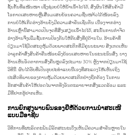
ຊັ້ນກັ້ນທີ່ແໜ້ນໜາ ເຊິ່ງຊ່ວຍບໍ່ໃຫ້ນ້ໍາເຂົ້າໄປໄດ້, ສົ່ງຜົນໃຫ້ສິນຄ້າມີ
ໂອກາດເສຍຫາຍຫຼືເສື່ອມເສຍຍ້ອນຄວາມຊື່ນໜາ້ວໄດ້ໜ້ອຍລົງ.
ການບໍ່ໃຫ້ເກີດຮ່າງຮ້ານຍັງມີຄວາມສໍາຄັນເຊັ່ນກັນ ເນື່ອງຈາກຮ່າງ
ຮ້ານເຫຼົ່ານີ້ສາມາດເປັນຈຸດທີ່ສິ່ງເສຽຍເຂົ້າໄປໄດ້, ສະນັ້ນການກໍາຈັດ
ຮ່າງຮ້ານຈຶ່ງເພີ່ມຊັ້ນການປ້ອງກັນໃຫ້ກັບສິ່ງທີ່ຢູ່ດ້ານໃນ. ຮ້ານຄ້າທີ່
ປ່ຽນມາໃຊ້ວັດສະດຸຫຸ້ມດ້ວຍພາດສະຕິກທີ່ມີຄຸນນະພາບ ສັງເກດເຫັນ
ວ່າລູກຄ້າສົ່ງສິນຄ້າຄືນໜ້ອຍລົງຍ້ອນເສຍຫາຍໃນຂະນະຂົນສົ່ງ. ບາງ
ຮ້ານເຫັນອັດຕາການສົ່ງຄືນຫຼຸດລົງປະມານ 30% ຫຼັງຈາກປ່ຽນມາໃຊ້
ວິທີນີ້. ຜົນໄດ້ຮັບທີ່ເປັນຮູບປະທໍາແບບນີ້ເອງທີ່ສະແດງໃຫ້ເຫັນເຖິງ
ປະສິດທິພາບຂອງການຫຸ້ມດ້ວຍພາດສະຕິກຢ່າງຖືກຕ້ອງ ໃນການ
ຮັກສາສິນຄ້າໃຫ້ປອດໄພຈາກທັງອັນຕະລາຍຈາກສິ່ງແວດລ້ອມ ແລະ
ມືທີ່ຢາກຮູ້ຢາກເຫັນ.
ການຍົກສູງພາບພົນຂອງຍີ່ຫໍ້ດ້ວຍການນຳສະເໜີ
ແບບມືອາຊີບ
ວິທີການທີ່ຜະລິດຕະພັນມີລັກສະນະເບິ່ງເຫັນມີຄວາມສຳຄັນຫຼາຍໃນ