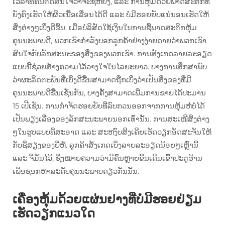
ເວລາທີ່ຄົນຕັດສິນໃຈວ່າຈະຊື້ຫຍັງ, ແລະ ການຫຸ້ມດ້ວຍພາດສະຕິກທີ່
ຍັງຄົງເຮັດໃຫ້ຜິວເນື້ອເລື່ອນໄດ້ດີ ແລະ ບໍ່ມີຮອຍຍັບແນ່ນອນເຮັດໃຫ້
ສິ່ງຕ່າງໆເບິ່ງດີຂື້ນ. ເມື່ອບໍລິສັດໃຊ້ເງິນໃນການຊື້ພາດສະຕິກຫຸ້ມ
ຄຸນນະພາບດີ, ພວກເຂົາກຳລັງບອກລູກຄ້າຢ່າງງ່າຍດາຍວ່າພວກເຂົາ
ສົນໃຈກັບລັກສະນະຂອງສິ່ງຂອງພວກເຂົາ. ການສັງເກດລາຍລະອຽດ
ແບບນີ້ຊ່ວຍສ້າງຄວາມໄວ້ວາງໃຈໃນໄລຍະຍາວ. ບາງການສຶກສາພົບ
ວ່າຜະລິດຕະພັນທີ່ເບິ່ງດີຂື້ນສາມາດຖືກເບິ່ງວ່າເປັນສິ່ງຂອງທີ່ມີ
ຄຸນນະພາບດີຂື້ນເຊັ່ນກັນ, ບາງຄັ້ງສາມາດເພີ່ມການຂາຍໄດ້ປະມານ
15 ເປີເຊັນ. ການກຳຈັດຮອຍຍັບທີ່ລົບກວນອອກຈາກການຫຸ້ມຫໍ່ບໍ່ໄດ້
ເປັນພຽງເລື່ອງຂອງລັກສະນະພາຍນອກເທົ່ານັ້ນ. ການສະເໜີສິ່ງຕ່າງ
ໆໃນຮູບແບບທີ່ສະອາດ ແລະ ສະຫງົບສິງເຄີຍເຮັດວຽກອັດສະຈັນໃຫ້
ກັບຊື່ສຽງຂອງຍີ່ຫໍ້. ລູກຄ້າສັງເກດເບິ່ງລາຍລະອຽດນ້ອຍໆເຫຼົ່ານີ້
ແລະ ຈື່ມັນໄວ້, ຊຶ່ງໝາຍຄວາມວ່າມີຄົນຫຼາຍຂື້ນເດີນເຂົ້າປະຕູຮ້ານ
ເພື່ອຊອກຫາລະດັບຄຸນນະພາບດຽວກັນນັ້ນ.
ເຄື່ອງຫຸ້ມດ້ວຍແຜ່ນຢາງທີ່ບໍ່ມີຮອຍຢ່ຽມ
ເຮັດວຽກແນວໃດ