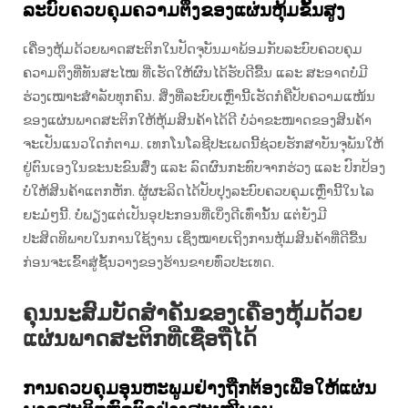
ລະບົບຄວບຄຸມຄວາມຕຶງຂອງແຜ່ນຫຸ້ມຂັ້ນສູງ
ເຄື່ອງຫຸ້ມດ້ວຍພາດສະຕິກໃນປັດຈຸບັນມາພ້ອມກັບລະບົບຄວບຄຸມ
ຄວາມຕຶງທີ່ທັນສະໄໝ ທີ່ເຮັດໃຫ້ຜົນໄດ້ຮັບດີຂື້ນ ແລະ ສະອາດບໍ່ມີ
ຮ່ວງເໝາະສຳລັບທຸກຄົນ. ສິ່ງທີ່ລະບົບເຫຼົ່ານີ້ເຮັດກໍຄືປັບຄວາມແໜ້ນ
ຂອງແຜ່ນພາດສະຕິກໃຫ້ຫຸ້ມສິນຄ້າໄດ້ດີ ບໍ່ວ່າຂະໜາດຂອງສິນຄ້າ
ຈະເປັນແນວໃດກໍຕາມ. ເທກໂນໂລຊີປະເພດນີ້ຊ່ວຍຮັກສາບັນຈຸພັນໃຫ້
ຢູ່ຕົນເອງໃນຂະນະຂົນສົ່ງ ແລະ ລົດຜົນກະທົບຈາກຮ່ວງ ແລະ ປົກປ້ອງ
ບໍ່ໃຫ້ສິນຄ້າແຕກຫັກ. ຜູ້ຜະລິດໄດ້ປັບປຸງລະບົບຄວບຄຸມເຫຼົ່ານີ້ໃນໄລ
ຍະມໍ່ໆນີ້. ບໍ່ພຽງແຕ່ເປັນອຸປະກອນທີ່ເບິ່ງດີເທົ່ານັ້ນ ແຕ່ຍັງມີ
ປະສິດທິພາບໃນການໃຊ້ງານ ເຊິ່ງໝາຍເຖິງການຫຸ້ມສິນຄ້າທີ່ດີຂື້ນ
ກ່ອນຈະເຂົ້າສູ່ຊັ້ນວາງຂອງຮ້ານຂາຍທົ່ວປະເທດ.
ຄຸນນະສົມບັດສຳຄັນຂອງເຄື່ອງຫຸ້ມດ້ວຍ
ແຜ່ນພາດສະຕິກທີ່ເຊື່ອຖືໄດ້
ການຄວບຄຸມອຸນຫະພູມຢ່າງຖືກຕ້ອງເພື່ອໃຫ້ແຜ່ນ