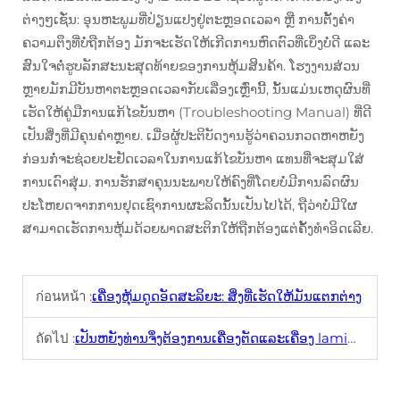
ຕ່າງໆເຊັ່ນ: ອຸນຫະພູມທີ່ປ່ຽນແປງຢູ່ຕະຫຼອດເວລາ ຫຼື ການຕັ້ງຄ່າ
ຄວາມຕຶງທີ່ບໍ່ຖືກຕ້ອງ ມັກຈະເຮັດໃຫ້ເກີດການຫົດຕົວທີ່ເບິ່ງບໍ່ດີ ແລະ
ສົນໃຈຕໍ່ຮູບລັກສະນະສຸດທ້າຍຂອງການຫຸ້ມສິນຄ້າ. ໂຮງງານສ່ວນ
ຫຼາຍມັກມີບັນຫາຕະຫຼອດເວລາກັບເລື່ອງເຫຼົ່ານີ້, ນັ້ນແມ່ນເຫດຸຜົນທີ່
ເຮັດໃຫ້ຄູ່ມືການແກ້ໄຂບັນຫາ (Troubleshooting Manual) ທີ່ດີ
ເປັນສິ່ງທີ່ມີຄຸນຄ່າຫຼາຍ. ເມື່ອຜູ້ປະຕິບັດງານຮູ້ວ່າຄວນກວດຫາຫຍັງ
ກ່ອນກໍ່ຈະຊ່ວຍປະຢັດເວລາໃນການແກ້ໄຂບັນຫາ ແທນທີ່ຈະສຸມໃສ່
ການເດົາສຸ່ມ. ການຮັກສາຄຸນນະພາບໃຫ້ຄົງທີ່ໂດຍບໍ່ມີການລົດຜົນ
ປະໂຫຍດຈາກການຢຸດເຊົາການຜະລິດນັ້ນເປັນໄປໄດ້, ຖືວ່າບໍ່ມີໃຜ
ສາມາດເຮັດການຫຸ້ມດ້ວຍພາດສະຕິກໃຫ້ຖືກຕ້ອງແຕ່ຄັ້ງທຳອິດເລີຍ.
ก่อนหน้า :
ເຄື່ອງຫຸ້ມດູດອັດສະລິຍະ: ສິ່ງທີ່ເຮັດໃຫ້ມັນແຕກຕ່າງ
ถัดไป :
ເປັນຫຍັງທ່ານຈຶ່ງຕ້ອງການເຄື່ອງຕັດແລະເຄື່ອງ laminating ສີ່ມຸມໂດຍສະເພາະ