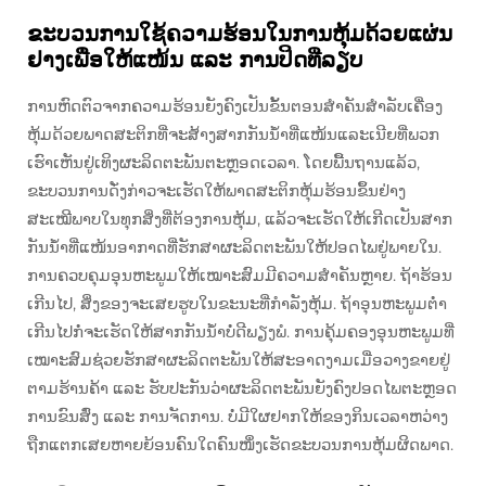
ຂະບວນການໃຊ້ຄວາມຮ້ອນໃນການຫຸ້ມດ້ວຍແຜ່ນ
ຢາງເພື່ອໃຫ້ແໜ້ນ ແລະ ການປິດທີ່ລຽບ
ການຫົດຕົວຈາກຄວາມຮ້ອນຍັງຄົງເປັນຂັ້ນຕອນສຳຄັນສຳລັບເຄື່ອງ
ຫຸ້ມດ້ວຍພາດສະຕິກທີ່ຈະສ້າງສາກກັນນ້ຳທີ່ແໜ້ນແລະເນີຍທີ່ພວກ
ເຮົາເຫັນຢູ່ເທິງຜະລິດຕະພັນຕະຫຼອດເວລາ. ໂດຍພື້ນຖານແລ້ວ,
ຂະບວນການດັ່ງກ່າວຈະເຮັດໃຫ້ພາດສະຕິກຫຸ້ມຮ້ອນຂຶ້ນຢ່າງ
ສະເໝີພາບໃນທຸກສິ່ງທີ່ຕ້ອງການຫຸ້ມ, ແລ້ວຈະເຮັດໃຫ້ເກີດເປັນສາກ
ກັນນ້ຳທີ່ແໜ້ນອາກາດທີ່ຮັກສາຜະລິດຕະພັນໃຫ້ປອດໄພຢູ່ພາຍໃນ.
ການຄວບຄຸມອຸນຫະພູມໃຫ້ເໝາະສົມມີຄວາມສຳຄັນຫຼາຍ. ຖ້າຮ້ອນ
ເກີນໄປ, ສິ່ງຂອງຈະເສຍຮູບໃນຂະນະທີ່ກຳລັງຫຸ້ມ. ຖ້າອຸນຫະພູມຕ່ຳ
ເກີນໄປກໍ່ຈະເຮັດໃຫ້ສາກກັນນ້ຳບໍ່ດີພຽງພໍ. ການຄຸ້ມຄອງອຸນຫະພູມທີ່
ເໝາະສົມຊ່ວຍຮັກສາຜະລິດຕະພັນໃຫ້ສະອາດງາມເມື່ອວາງຂາຍຢູ່
ຕາມຮ້ານຄ້າ ແລະ ຮັບປະກັນວ່າຜະລິດຕະພັນຍັງຄົງປອດໄພຕະຫຼອດ
ການຂົນສົ່ງ ແລະ ການຈັດການ. ບໍ່ມີໃຜຢາກໃຫ້ຂອງກິນເວລາຫວ່າງ
ຖືກແຕກເສຍຫາຍຍ້ອນຄົນໃດຄົນໜຶ່ງເຮັດຂະບວນການຫຸ້ມຜິດພາດ.