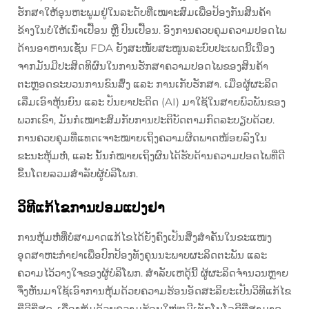
ຮັກສາໃຫ້ອຸນຫະພູມຢູ່ໃນລະດັບທີ່ເໝາະສົມເພື່ອປ້ອງກັນສິນຄ້າ
ຂ້າງໃນບໍ່ໃຫ້ເນົ່າເປື້ອນ ຫຼື ປົນເປື້ອນ. ອົງການຄວບຄຸມຄວາມປອດໄພ
ດ້ານອາຫານເຊັ່ນ FDA ຍັງສະໜັບສະໜູນລະບົບປະເພດນີ້ເນື່ອງ
ຈາກມັນມີປະສິດທິຜົນໃນການຮັກສາຄວາມປອດໄພຂອງສິນຄ້າ
ຕະຫຼອດຂະບວນການຂົນສົ່ງ ແລະ ການເກັບຮັກສາ. ເມື່ອຜູ້ຜະລິດ
ເລີ່ມເອົາຫຸ້ນຍົນ ແລະ ປັນຍາປະດິດ (AI) ມາໃຊ້ໃນສາຍພົວພັນຂອງ
ພວກເຂົາ, ມັນກໍເໝາະສົມກັບການປະຕິບັດຕາມກົດລະບຽບດ້ວຍ.
ການຄວບຄຸມທີ່ແທດເຈາະໝາຍເຖິງຄວາມຜິດພາດໜ້ອຍລົງໃນ
ຂະນະຫຸ້ມຫໍ່, ແລະ ນັ້ນກໍໝາຍເຖິງຜົນໄດ້ຮັບດ້ານຄວາມປອດໄພທີ່ດີ
ຂຶ້ນໂດຍລວມສຳລັບຜູ້ບໍລິໂພກ.
ວິທີແກ້ໄຂການປອມແປງຢາ
ການຫຸ້ມຫໍ່ທີ່ບໍ່ສາມາດແກ້ໄຂໄດ້ຍັງຄົງເປັນສິ່ງສຳຄັນໃນຂະແໜງ
ອຸດສາຫະກຳຢາເພື່ອປົກປ້ອງທັງຄຸນນະພາບຜະລິດຕະພັນ ແລະ
ຄວາມໄວ້ວາງໃຈຂອງຜູ້ບໍລິໂພກ. ສຳລັບເຫດຸ້ນີ້ ຜູ້ຜະລິດຈຳນວນຫຼາຍ
ຈຶ່ງຫັນມາໃຊ້ເອົາການຫຸ້ມດ້ວຍຄວາມຮ້ອນອັດສະລິຍະເປັນວິທີແກ້ໄຂ
ທີ່ດີທີ່ສຸດ. ເຄື່ອງຫຸ້ມດ້ວຍຄວາມຮ້ອນໃໝ່ໆມີເຕັກໂນໂລຊີທີ່ສາມາດ