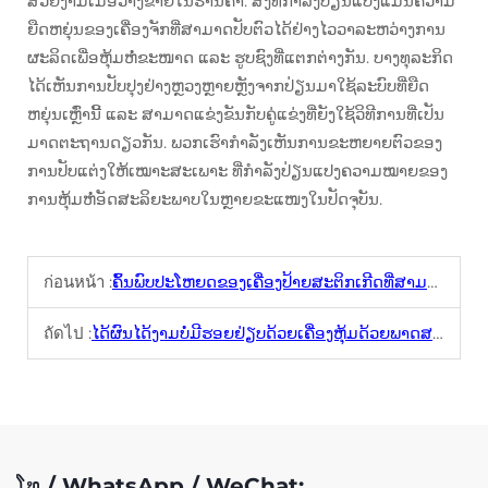
ສວຍງາມເມື່ອວາງຂາຍໃນຮ້ານຄ້າ. ສິ່ງທີ່ກໍາລັງປ່ຽນແປງແມ່ນຄວາມ
ຍືດຫຍຸ່ນຂອງເຄື່ອງຈັກທີ່ສາມາດປັບຕົວໄດ້ຢ່າງໄວວາລະຫວ່າງການ
ຜະລິດເພື່ອຫຸ້ມຫໍ່ຂະໜາດ ແລະ ຮູບຊົງທີ່ແຕກຕ່າງກັນ. ບາງທຸລະກິດ
ໄດ້ເຫັນການປັບປຸງຢ່າງຫຼວງຫຼາຍຫຼັງຈາກປ່ຽນມາໃຊ້ລະບົບທີ່ຍືດ
ຫຍຸ່ນເຫຼົ່ານີ້ ແລະ ສາມາດແຂ່ງຂັນກັບຄູ່ແຂ່ງທີ່ຍັງໃຊ້ວິທີການທີ່ເປັນ
ມາດຕະຖານດຽວກັນ. ພວກເຮົາກໍາລັງເຫັນການຂະຫຍາຍຕົວຂອງ
ການປັບແຕ່ງໃຫ້ເໝາະສະເພາະ ທີ່ກໍາລັງປ່ຽນແປງຄວາມໝາຍຂອງ
ການຫຸ້ມຫໍ່ອັດສະລິຍະພາບໃນຫຼາຍຂະແໜງໃນປັດຈຸບັນ.
ก่อนหน้า :
ຄົ້ນພົບປະໂຫຍດຂອງເຄື່ອງປ້າຍສະຕິກເກີດທີ່ສາມາດປ່ຽນແປງໄດ້ດ້ວຍປຸ່ມດຽວ
ถัดไป :
ໄດ້ຜົນໄດ້ງາມບໍ່ມີຮອຍຢ່ຽບດ້ວຍເຄື່ອງຫຸ້ມດ້ວຍພາດສະຕິກທີ່ບໍ່ມີຮອຍຢ່ຽບ
ໂທ / WhatsApp / WeChat: