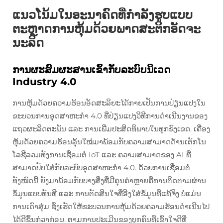
ແນວໂນ້ມໃນອະນາຄົດທີ່ກຳລັງຮູບແບບ
ຕະຫຼາດການຫຸ້ມດ້ວຍພາດສະຕິກອັດຈະ
ນະລິດ
ການຜະສົມຜະສານເຂົ້າກັບລະບົບນິເວດ
Industry 4.0
ການຫຸ້ມດ້ວຍຄວາມຮ້ອນອັດສະລິຍະໄດ້ກາຍເປັນການປ່ຽນແປງໃນ
ຂະບວນການອຸດສາຫະກຳ 4.0 ທີ່ປ່ຽນແປງວິທີການດຳເນີນງານຂອງ
ແຖວຜະລິດຕະພັນ ແລະ ການເພີ່ມປະສິດທິພາບໃນທຸກຂົງເຂດ. ເຄື່ອງ
ຫຸ້ມດ້ວຍຄວາມຮ້ອນລຸ້ນໃໝ່ມາພ້ອມກັບຄວາມສາມາດດ້ານເຕັກໂນ
ໂລຊີລວມທັງການເຊື່ອມຕໍ່ IoT ແລະ ຄວາມສາມາດຂອງ AI ທີ່
ສາມາດປັບໃສ່ກັບລະບົບອຸດສາຫະກຳ 4.0. ດ້ວຍການເຊື່ອມຕໍ່
ທັງໝົດນີ້ ຍັງມາພ້ອມກັບບາງສິ່ງທີ່ມີຄຸນຄ່າຫຼາຍຄືການຕິດຕາມຜ່ານ
ຂໍ້ມູນແບບທັນທີ ແລະ ການຕັດສິນໃຈທີ່ອີງໃສ່ຂໍ້ມູນທີ່ແທ້ຈິງ ບໍ່ແມ່ນ
ການເດົາສຸ່ມ ຊຶ່ງເຮັດໃຫ້ຂະບວນການຫຸ້ມດ້ວຍຄວາມຮ້ອນດຳເນີນໄປ
ໄດ້ດີຂຶ້ນກ່ວາກ່ອນ. ຕາມການປະເມີນຂອງບຸກຄົນທີ່ເຂົ້າໃຈດີທີ່