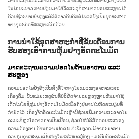
ມາດຕະຖານທີ່ສະອາດກ່ວາເກົ່າ. ສຳລັບຜູ້ຜະລິດທີ່ກຳລັງວາງແຜນ
ໃນໄລຍະຍາວ ການປ່ຽນມາໃຊ້ວັດສະດຸທີ່ສາມາດຍ່ອຍສະຫຼາຍໄດ້
ດ້ວຍຊີວະພາບບໍ່ພຽງແຕ່ດີຕໍ່ດາວດິນອີກຕໍ່ໄປແຕ່ຍັງເປັນຍຸດທະສາດ
ທາງທຸລະກິດທີ່ສະຫຼາດອີກດ້ວຍ.
ການນຳໃຊ້ອຸດສາຫະກຳທີ່ຂັບເຄື່ອນການ
ຮັບຮອງເອົາການຫຸ້ມຢາງອັດຕະໂນມັດ
ມາດຕະຖານຄວາມປອດໄພດ້ານອາຫານ ແລະ
ສະຫຼອງ
ຄວາມປອດໄພຍັງຄົງເປັນສິ່ງທີ່ໃຈກາງໃນຂະແໜງອາຫານແລະ
ເຄື່ອງດື່ມ, ນັ້ນແມ່ນເຫດຸຜົນທີ່ບໍລິສັດຈຳນວນຫຼວງຫຼາຍຫັນມາໃຊ້
ເຕັກໂນໂລຊີຫຸ້ມຢາງອັດຕະໂນມັດເພື່ອຄົງຢູ່ພາຍໃນກົດລະບຽບທີ່
ກຳນົດໄວ້. ເຄື່ອງຈັກອັດຕະໂນມັດເຫຼົ່ານີ້ຊ່ວຍເພີ່ມຄວາມສະອາດໃນ
ຂະນະທີ່ຫຼຸດໂອກາດການປົນເປື້ອນ, ຊ່ວຍໃຫ້ບໍລິສັດຕອບສະໜອງ
ຄວາມຕ້ອງການດ້ານຄວາມປອດໄພທີ່ເຂັ້ມງວດ. ພິຈາລະນາການ
ຄວບຄຸມອຸນຫະພູມເປັນໜຶ່ງໃນປະໂຫຍດຫຼັກໆ - ລະບົບອັດຕະໂນມັດ