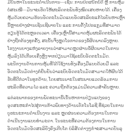
ມີບັນຫາໃນຂະນະດຳເນີນການ—ເຊັ່ນ: ການປິດຜນຶກບໍ່ດີ ຫຼື ການຫຸ້ມ
ບໍ່ສະເໝີ—ມັນຈະເຮັດໃຫ້ຜະລິດຕະພັນທັງໝົດເສຍຫາຍໄດ້. ເຄື່ອງ
ຫຸ້ມດ້ວຍຄວາມຮ້ອນອັດຕະໂນມັດແບບອັດສະລິຍະແກ້ໄຂບັນຫາເຫຼົ່າ
ນີ້ຫຼາຍຢ່າງຜ່ານເຊັນເຊີພາຍໃນ ແລະ ການຕັ້ງໂປຣແກຼມທີ່ສາມາດ
ຮຽນຮູ້ໄດ້ຕະຫຼອດເວລາ. ເຄື່ອງເຫຼົ່ານີ້ສາມາດຫຸ້ມຜະລິດຕະພັນໄດ້
ຢ່າງຖືກຕ້ອງທຸກຄັ້ງ, ສະນັ້ນຈຶ່ງຫຼຸດໂອກາດຂອງຂໍ້ຜິດພາດລົງຫຼາຍ.
ໂຮງງານບາງແຫ່ງລາຍງານວ່າສາມາດຫຼຸດຜ່ານຂໍ້ຜິດພາດໃນການ
ຫຸ້ມລົງໄດ້ເກືອບເຄິ່ງຫຼັງຈາກປ່ຽນມາໃຊ້ລະບົບອັດຕະໂນມັດ.
ພະນັກງານດ້ານການຫຸ້ມທີ່ໄດ້ໃຊ້ງານທັງເຄື່ອງມືແບບດ້ວຍມື ແລະ
ອັດຕະໂນມັດຕ່າງກໍ່ຍືນຍັນວ່າລະບົບອັດຕະໂນມັດສາມາດໃຫ້ຜົນໄດ້
ຮັບທີ່ດີກ່ວາໃນທຸກດ້ານ, ໂດຍສະເພາະໃນສະພາບແວດລ້ອມການ
ຜະລິດທີ່ຄວາມໄວ ແລະ ຄວາມຖືກຕ້ອງແມ່ນມີຄວາມສຳຄັນຫຼາຍ.
ແຕ່ລະພາກຂອງການພັດທະນານີ້ເນັ້ນຫາການປ່ຽນແປງຂອງ
ອຸດສະຫະກຳໄປສູ່ການກ້າວພົບທາງດ້ານເຕັກໂນໂລຊີ ທີ່ຊ່ວຍໃນການ
ບູຮະນະການດຳເນີນງານ ແລະ ຫຼຸດຜ່ອນຄວາມຕ້ອງການໃນການ
ດຳເນີນງານແບບທຳມະດາ. ໃນຂະນະທີ່ຄວາມຕ້ອງການໃນການ
ອັດຕະໂນມັດອັດສະລິຍັງຄົງເຕີບໂຕ ບໍລິສັດຕ່າງໆກໍຈະສາມາດບັນລຸ