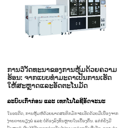
ການວิวັດທະນາຂອງການຫຸ້ມດ້ວຍຄວາມ
ຮ້ອນ: ຈາກແບບທຳມະດາເປັນການເຮັດ
ໃຫ້ສະຫຼາດແລະອັດຕະໂນມັດ
ລະບົບເກົ່າກ່ອນ ແລະ ເທກໂນໂລຊີອັດຈະນະ
ໃນອະດີດ, ການຫຸ້ມຫໍ່ດ້ວຍພາດສະຕິກມັກຈະເຮັດດ້ວຍມືເນື່ອງຈາກ
ງ່າຍດາຍພຽງພໍ ແລະ ບໍ່ຕ້ອງລົງທຶນຫຼາຍໃນເບື້ອງຕົ້ນ. ແຕ່ກໍຍັງມີ