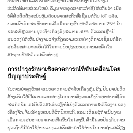
ບັນຫາໃຫຍ່ ແລະ ຮັກສາເຄື່ອງຈັກໃຫ້ດຳເນີນງານໄດ້ຢ່າງມີ
ປະສິດທິພາບສ່ວນໃຫຍ່. ຂໍ້ມູນຈາກອຸດສາຫະກຳຊີ້ໃຫ້ເຫັນວ່າ ເມື່ອ
ບໍລິສັດຕິດຕັ້ງລະບົບຫຸ້ມດ້ວຍພາດສະຕິກທີ່ເຊື່ອມຕໍ່ກັບ IoT ແລ້ວ,
ພວກເຂົາມັກຈະເຫັນການເພີ່ມຂຶ້ນຂອງຜົນຜະລິດປະມານ 25% ໃນ
ຂະນະທີ່ຫຼຸດການຢຸດເຊົາເຄື່ອງລົງປະມານ 30%. ຕົວເລກເຫຼົ່ານີ້
ສະແດງໃຫ້ເຫັນຢ່າງຈະແຈ້ງເຖິງຄວາມແຕກຕ່າງທີ່ການເຊື່ອມຕໍ່ອັດ
ສະລິຍະສາມາດເຮັດໄດ້ໃນການປັບປຸງຂະບວນການຜະລິດໃນ
ສະຖານທີ່ຜະລິດຕະພັນຕ່າງໆ.
การบำรุงรักษาเชิงคาดการณ์ที่ขับเคลื่อนโดย
ปัญญาประดิษฐ์
ໃນການບຳລຸງຮັກສາແບບຄາດການສຳລັບເຄື່ອງຫຸ້ມສົງ, ປັນຍາປະດິດ
ສ້າງເຮັດໃຫ້ມີຄວາມແຕກຕ່າງໂດຍການສັງເກດເບິ່ງບັນຫາກ່ອນທີ່ມັນ
ຈະເກີດຂຶ້ນ. ລະບົບອັດສະລິຍເຫຼົ່ານີ້ເບິ່ງຕົວເລກການປະຕິບັດງານຂອງ
ເຄື່ອງຈັກ, ຈັບເອົາຮູບແບບທີ່ຜິດປົກກະຕິ, ແລະ ເຕືອນຜູ້ດຳເນີນງານ
ເມື່ອການເສຍຫາຍອາດຈະເກີດຂຶ້ນໃນໄວໆນີ້. ສິ່ງນີ້ຊ່ວຍປ້ອງກັນການ
ຢຸດເຊົາທີ່ມີຄ່າໃຊ້ຈ່າຍແພງແລະຮັກສາຄ່າໃຊ້ຈ່າຍໃນການຊຳລະລ້ຽງ