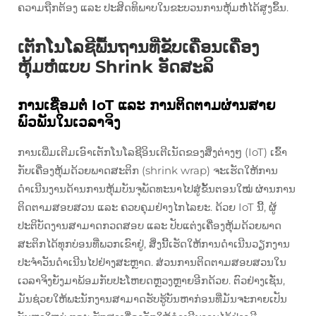
ຄວາມຖືກຕ້ອງ ແລະ ປະສິດທິພາບໃນຂະບວນການຫຸ້ມຫໍ່ໄດ້ສູງຂຶ້ນ.
ເຕັກໂນໂລຊີພື້ນຖານທີ່ຂັບເຄື່ອນເຄື່ອງ
ຫຸ້ມຫໍ່ແບບ Shrink ອັດສະລິ
ການເຊື່ອມຕໍ່ IoT ແລະ ການຕິດຕາມຜ່ານສາຍ
ພົວພັນໃນເວລາຈິງ
ການເພີ່ມເຕີມເອົາເຕັກໂນໂລຊີອິນເຕີເນັດຂອງສິ່ງຕ່າງໆ (IoT) ເຂົ້າ
ກັບເຄື່ອງຫຸ້ມດ້ວຍພາດສະຕິກ (shrink wrap) ຈະເຮັດໃຫ້ການ
ດຳເນີນງານດ້ານການຫຸ້ມບັນຈຸພັດທະນາໄປສູ່ຂັ້ນຕອນໃໝ່ ຜ່ານການ
ຕິດຕາມສອບສວນ ແລະ ຄວບຄຸມຢ່າງໄກໄລຍະ. ດ້ວຍ IoT ນີ້, ຜູ້
ປະຕິບັດງານສາມາດກວດສອບ ແລະ ປັບແຕ່ງເຄື່ອງຫຸ້ມດ້ວຍພາດ
ສະຕິກໄດ້ທຸກບ່ອນທີ່ພວກເຂົາຢູ່, ສິ່ງນີ້ເຮັດໃຫ້ການດຳເນີນວຽກງານ
ປະຈຳວັນດຳເນີນໄປຢ່າງສະຫຼາດ. ສ່ວນການຕິດຕາມສອບສວນໃນ
ເວລາຈິງຍັງມາພ້ອມກັບປະໂຫຍດຫຼວງຫຼາຍອີກດ້ວຍ. ຕົວຢ່າງເຊັ່ນ,
ມັນຊ່ວຍໃຫ້ພະນັກງານສາມາດຮັບຮູ້ບັນຫາກ່ອນທີ່ມັນຈະກາຍເປັນ