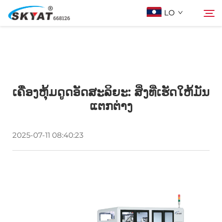
LO
ກ່ຽວກັບ Skyat
ຊອກຫາ
ເຄື່ອງຫຸ້ມດູດອັດສະລິຍະ: ສິ່ງທີ່ເຮັດໃຫ້ມັນ
ເຄື່ອງຫຸ້ມດ້ວຍພາດສະຕິກບໍ່ຮົ່ວ
ແຕກຕ່າງ
ວິດີໂອ້ & ການແລະຫຼວງ
2025-07-11 08:40:23
ໂປເจັກ
ຂ່າວ
ຕິດຕໍ່ພວກເຮົາ