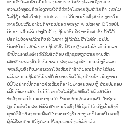
ການຄ້າອິເລັກໂທຣນິກກຳລັງຂະຫຍາຍໂຕຢ່າງໄວວາເຊິ່ງຫມາຍ
ຄວາມວ່າທຸລະກິດຕ້ອງການວິທີທີ່ດີກວ່າໃນການຫຸ້ມຫໍ່ສິນຄ້າ. ເທກໂນ
ໂລຊີຫຸ້ມຫໍ່ສົດໃໝ່ (shrink wrap) ໄດ້ກາຍເປັນສິ່ງສຳຄັນຫຼາຍໃນ
ການຮັບປະກັນວ່າສິນຄ້າຈະໄປຮອດຈາກຈຸດ A ໄປຫາຈຸດ B ໂດຍບໍ່ມີ
ບັນຫາ. ເມື່ອເຮັດຢ່າງຖືກຕ້ອງ, ຫຸ້ມຫໍ່ສົດໃໝ່ຈະຮັກສາສິນຄ້າໃຫ້
ປອດໄພບໍ່ວ່າຈະຖືກເກັບໄວ້ໃນສາງ ຫຼື ຖືກຂົນສົ່ງໃນລົດ. ລະບົບ
ອັດຕະໂນມັດສຳລັບການຫຸ້ມຫໍ່ສົດໃໝ່ບໍ່ພຽງແຕ່ໄວຂຶ້ນເທົ່ານັ້ນ ແຕ່
ຍັງປົກປ້ອງສິນຄ້າໄດ້ດີຂຶ້ນອີກດ້ວຍ ເຊິ່ງຊ່ວຍຫຼຸດຜ່ອນການຫັກ
ເສຍຫາຍຂອງສິນຄ້າທີ່ມາຮອດປະຕູຂອງລູກຄ້າ. ການເບິ່ງຕົວເລກ
ຈາກຂໍ້ມູນທີ່ເກັບມາສະແດງໃຫ້ເຫັນເຖິງສິ່ງທີ່ພວກເຮົາຄິດໄວ້ກ່ອນ
ແລ້ວວ່າການຫຸ້ມຫໍ່ທີ່ມີປະສິດທິພາບເຮັດໃຫ້ລູກຄ້າພໍໃຈ ເນື່ອງຈາກ
ບໍ່ມີໃຜຢາກເປີດກ່ອງແລ້ວເຫັນເຄື່ອງໄຟຟ້າເສຍຫາຍ ຫຼື ສ່ວນປະກອບ
ເຟີນີເຈີ້ແຕກເສຍ. ໃນມື້ນີ້, ເທກໂນໂລຊີຫຸ້ມຫໍ່ສົດໃໝ່ອັດສະລິຍ
ກຳລັງກາຍເປັນມາດຕະຖານໃນບັນດາຮ້ານຄ້າອອນໄລນ໌. ມັນຊ່ວຍ
ຫຼຸດຕົ້ນທຶນໃນຂະນະທີ່ຮັກສາການຂົນສົ່ງໃຫ້ເຊື່ອຖືໄດ້ ເຊິ່ງເປັນສິ່ງທີ່
ທຸກບໍລິສັດຕ້ອງການເພື່ອຢູ່ໃນການແຂ່ງຂັນຕະຫຼາດທີ່ໄວວານີ້ ບ່ອນທີ່
ຜູ້ບໍລິໂພກຄາດຫວັງຄວາມສົມບູນແບບຕັ້ງແຕ່ມື້ທຳອິດ.