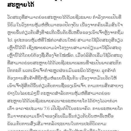
ສະຫຼາຍໄດ້
ວັດສະດຸທີ່ສາມາດຍ່ອຍສະຫຼາຍໄດ້ດ້ວຍຊີວະພາບ ກຳລັງກາຍເປັນທີ່
ນິຍົມໃນວົງການຫຸ້ມຫໍ່ຫີບມາຮອດປັດຈຸບັນ ເນື່ອງຈາກຄົນເລີ່ມສົນໃຈ
ຫຼາຍຂຶ້ນກ່ຽວກັບສິ່ງທີ່ຈະເກີດຂຶ້ນກັບຂີ້ເຫຍື້ອຂອງເຂົາເຈົ້າຫຼັງຈາກຖິ້ມ
ໄປ. ອຸປະກອນຫຸ້ມຫໍ່ທີ່ໃໝ່ກ່ວາສ່ວນໃຫຍ່ ສາມາດໃຊ້ວັດສະດຸສີຂຽວ
ເຫຼົ່ານີ້ໄດ້ດີ ເຊິ່ງໝາຍຄວາມວ່າໂຮງງານສາມາດປ່ຽນມາໃຊ້ວັດສະດຸ
ເຫຼົ່ານີ້ໄດ້ໂດຍບໍ່ຕ້ອງຊື້ເຄື່ອງຈັກໃໝ່ໝົດ. ເມື່ອບໍລິສັດເລີ່ມໃຊ້ວັດສະດຸ
ທີ່ສາມາດຍ່ອຍສະຫຼາຍໄດ້ດ້ວຍຊີວະພາບແທນທີ່ຈະເປັນພາດສະຕິກ
ປົກກະຕິ ພວກເຂົາເຈົ້າກໍ່ຈະຫຼຸດຜ່ອນມົນລະພິດໄດ້ຫຼາຍ. ລູກຄ້າກໍ່
ຕ້ອງການສິນຄ້າທີ່ຖືກຫຸ້ມຫໍ່ແບບນີ້ເຊັ່ນກັນ ເນື່ອງຈາກມັນເຮັດໃຫ້
ເຂົາເຈົ້າຮູ້ສຶກດີຂຶ້ນກ່ຽວກັບການຊື້ຂອງເຂົາເຈົ້າ. ຕາມການສຶກສາບາງ
ຢ່າງໃນໄລຍະມໍ່ໆນີ້ ຕະຫຼາດສຳລັບການຫຸ້ມຫໍ່ທີ່ສາມາດຍ່ອຍ
ສະຫຼາຍໄດ້ດ້ວຍຊີວະພາບຄວນຈະຂະຫຍາຍໂຕໄດ້ຢ່າງໄວວາກ່ວາ
ເກົ່າ ອາດຈະປະມານ 7.6 ເປີເຊັນຕໍ່ປີໃນອະນາຄົດ. ການຂະຫຍາຍໂຕ
ນີ້ມາຈາກຄວາມເຂົ້າໃຈຂອງຄົນເພີ່ມຂຶ້ນກ່ຽວກັບບັນຫາຂີ້ເຫຍື້ອ
ພ້ອມກັບການສົ່ງເສີມຈາກລັດຖະບານໃນການປະຕິບັດຕາມ