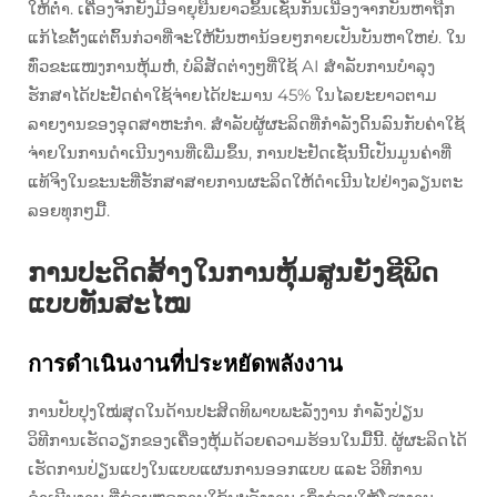
ໃຫ້ຕ່ຳ. ເຄື່ອງຈັກຍັງມີອາຍຸຍືນຍາວຂຶ້ນເຊັ່ນກັນເນື່ອງຈາກບັນຫາຖືກ
ແກ້ໄຂຕັ້ງແຕ່ຕົ້ນກ່ວາທີ່ຈະໃຫ້ບັນຫານ້ອຍໆກາຍເປັນບັນຫາໃຫຍ່. ໃນ
ທົ່ວຂະແໜງການຫຸ້ມຫໍ່, ບໍລິສັດຕ່າງໆທີ່ໃຊ້ AI ສຳລັບການບຳລຸງ
ຮັກສາໄດ້ປະຢັດຄ່າໃຊ້ຈ່າຍໄດ້ປະມານ 45% ໃນໄລຍະຍາວຕາມ
ລາຍງານຂອງອຸດສາຫະກຳ. ສຳລັບຜູ້ຜະລິດທີ່ກຳລັງດິ້ນລົນກັບຄ່າໃຊ້
ຈ່າຍໃນການດຳເນີນງານທີ່ເພີ່ມຂຶ້ນ, ການປະຢັດເຊັ່ນນີ້ເປັນມູນຄ່າທີ່
ແທ້ຈິງໃນຂະນະທີ່ຮັກສາສາຍການຜະລິດໃຫ້ດຳເນີນໄປຢ່າງລຽນຕະ
ລອຍທຸກໆມື້.
ການປະດິດສ້າງໃນການຫຸ້ມສູນຍັງຊີພິດ
ແບບທັນສະໄໝ
การดำเนินงานที่ประหยัดพลังงาน
ການປັບປຸງໃໝ່ສຸດໃນດ້ານປະສິດທິພາບພະລັງງານ ກຳລັງປ່ຽນ
ວິທີການເຮັດວຽກຂອງເຄື່ອງຫຸ້ມດ້ວຍຄວາມຮ້ອນໃນມື້ນີ້. ຜູ້ຜະລິດໄດ້
ເຮັດການປ່ຽນແປງໃນແບບແຜນການອອກແບບ ແລະ ວິທີການ