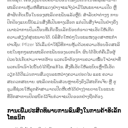
ຜະລິດການຫຸ້ມຫໍ່ທີ່ສະແດງຢ່າງຈະແຈ້ງວ່າມີໃຜພະຍາຍາມເປີດ ຫຼື
ສຳຜັດກັບເນື້ອໃນຂອງຜະລິດຕະພັນແລ້ວຫຼືບໍ່. ສຳລັບຢາຕ່າງໆ ການ
ປົກປ້ອງແບບນີ້ບໍ່ແມ່ນສິ່ງທີ່ເປັນທາງເລືອກ ແຕ່ເປັນສິ່ງຈຳເປັນຢ່າງຍິ່ງ
ເພາະວ່າການປົມເປື້ອນທີ່ເກີດຂຶ້ນເລັກນ້ອຍກໍອາດຈະເຮັດໃຫ້ເກີດ
ຄວາມສ່ຽງຕໍ່ສຸຂະພາບໄດ້. ບໍລິສັດໃຫຍ່ໆໃນຂະແໜງອຸດສາຫະກຳ
ຢາເຊັ່ນ: Pfizer ໄດ້ເລີ່ມນຳໃຊ້ວິທີການຫຸ້ມດ້ວຍຄວາມຮ້ອນອັດສະລິ
ຍະໃນທຸກໆແຜນຜະລິດຕະພັນຂອງພວກເຂົາ. ຜົນໄດ້ຮັບກໍ່ຄືເມື່ອຜູ້
ປ່ວຍໄປເກັບຢາມາຈາກຮ້ານ ພວກເຂົາຕ້ອງການຄວາມໝັ້ນໃຈວ່າຢາທີ່
ພວກເຂົາເອົາໄປນັ້ນບໍ່ໄດ້ຖືກແກ້ໄຂ. ສິ່ງທີ່ເຮັດໃຫ້ລະບົບເຫຼົ່ານີ້ເຮັດ
ວຽກໄດ້ດີແມ່ນການສົມດຸນລະຫວ່າງຄວາມປອດໄພ ແລະ ຄວາມ
ສະດວກສະບາຍ. ຜະລິດຕະພັນສ່ວນຫຼາຍຍັງຄົງມີສະຕິກເຈັບ ຫຼື ຮູ
ຂຸມທີ່ຊ່ວຍໃຫ້ລູກຄ້າສາມາດເປີດຫີບຫໍ່ໄດ້ຢ່າງງ່າຍດາຍໃນຂະນະ
ທີ່ຮັກສາການປິດຜນຶກໄວ້ຈົນກ່ວາຈະເປີດອອກຢ່າງຖືກຕ້ອງ.
ການເພີ່ມປະສິດທິພາບການຂົນສົ່ງໃນການຄ້າອິເລັກ
ໂທຣນິກ