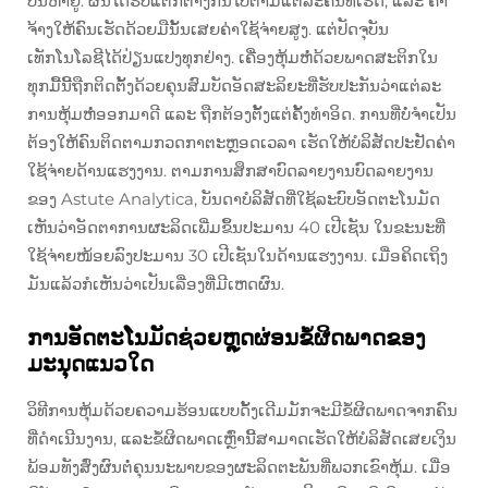
ບັນຫາຢູ່. ຜົນໄດ້ຮັບແຕກຕ່າງກັນໄປຕາມແຕ່ລະຄົນທີ່ເຮັດ, ແລະ ຄ່າ
ຈ້າງໃຫ້ຄົນເຮັດດ້ວຍມືນັ້ນເສຍຄ່າໃຊ້ຈ່າຍສູງ. ແຕ່ປັດຈຸບັນ
ເທັກໂນໂລຊີໄດ້ປ່ຽນແປງທຸກຢ່າງ. ເຄື່ອງຫຸ້ມຫໍ່ດ້ວຍພາດສະຕິກໃນ
ທຸກມື້ນີ້ຖືກຕິດຕັ້ງດ້ວຍຄຸນສົມບັດອັດສະລິຍະທີ່ຮັບປະກັນວ່າແຕ່ລະ
ການຫຸ້ມຫໍ່ອອກມາດີ ແລະ ຖືກຕ້ອງຕັ້ງແຕ່ຄັ້ງທຳອິດ. ການທີ່ບໍ່ຈຳເປັນ
ຕ້ອງໃຫ້ຄົນຕິດຕາມກວດກາຕະຫຼອດເວລາ ເຮັດໃຫ້ບໍລິສັດປະຢັດຄ່າ
ໃຊ້ຈ່າຍດ້ານແຮງງານ. ຕາມການສຶກສາບົດລາຍງານບົດລາຍງານ
ຂອງ Astute Analytica, ບັນດາບໍລິສັດທີ່ໃຊ້ລະບົບອັດຕະໂນມັດ
ເຫັນວ່າອັດຕາການຜະລິດເພີ່ມຂຶ້ນປະມານ 40 ເປີເຊັນ ໃນຂະນະທີ່
ໃຊ້ຈ່າຍໜ້ອຍລົງປະມານ 30 ເປີເຊັນໃນດ້ານແຮງງານ. ເມື່ອຄິດເຖິງ
ມັນແລ້ວກໍເຫັນວ່າເປັນເລື່ອງທີ່ມີເຫດຜົນ.
ການອັດຕະໂນມັດຊ່ວຍຫຼຸດຜ່ອນຂໍ້ຜິດພາດຂອງ
ມະນຸດແນວໃດ
ວິທີການຫຸ້ມດ້ວຍຄວາມຮ້ອນແບບດັ້ງເດີມມັກຈະມີຂໍ້ຜິດພາດຈາກຄົນ
ທີ່ດຳເນີນງານ, ແລະຂໍ້ຜິດພາດເຫຼົ່ານີ້ສາມາດເຮັດໃຫ້ບໍລິສັດເສຍເງິນ
ພ້ອມທັງສົ່ງຜົນຕໍ່ຄຸນນະພາບຂອງຜະລິດຕະພັນທີ່ພວກເຂົາຫຸ້ມ. ເມື່ອ