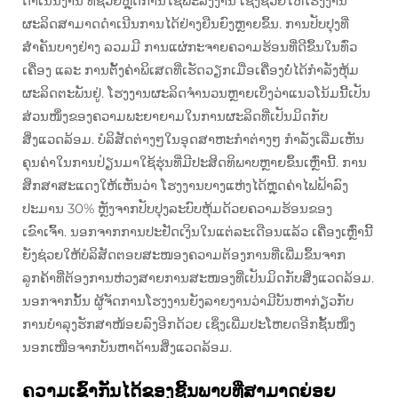
ດຳເນີນງານ ທີ່ຊ່ວຍຫຼຸດການໃຊ້ພະລັງງານ ເຊິ່ງຊ່ວຍໃຫ້ໂຮງງານ
ຜະລິດສາມາດດຳເນີນການໄດ້ຢ່າງຍືນຍົງຫຼາຍຂຶ້ນ. ການປັບປຸງທີ່
ສຳຄັນບາງຢ່າງ ລວມມີ ການແຜ່ກະຈາຍຄວາມຮ້ອນທີ່ດີຂຶ້ນໃນທົ່ວ
ເຄື່ອງ ແລະ ການຕັ້ງຄ່າພິເສດທີ່ເຮັດວຽກເມື່ອເຄື່ອງບໍ່ໄດ້ກຳລັງຫຸ້ມ
ຜະລິດຕະພັນຢູ່. ໂຮງງານຜະລິດຈຳນວນຫຼາຍເບິ່ງວ່າແນວໂນ້ມນີ້ເປັນ
ສ່ວນໜຶ່ງຂອງຄວາມພະຍາຍາມໃນການຜະລິດທີ່ເປັນມິດກັບ
ສິ່ງແວດລ້ອມ. ບໍລິສັດຕ່າງໆໃນອຸດສາຫະກຳຕ່າງໆ ກຳລັງເລີ່ມເຫັນ
ຄຸນຄ່າໃນການປ່ຽນມາໃຊ້ຮຸ່ນທີ່ມີປະສິດທິພາບຫຼາຍຂຶ້ນເຫຼົ່ານີ້. ການ
ສຶກສາສະແດງໃຫ້ເຫັນວ່າ ໂຮງງານບາງແຫ່ງໄດ້ຫຼຸດຄ່າໄຟຟ້າລົງ
ປະມານ 30% ຫຼັງຈາກປັບປຸງລະບົບຫຸ້ມດ້ວຍຄວາມຮ້ອນຂອງ
ເຂົາເຈົ້າ. ນອກຈາກການປະຢັດເງິນໃນແຕ່ລະເດືອນແລ້ວ ເຄື່ອງເຫຼົ່ານີ້
ຍັງຊ່ວຍໃຫ້ບໍລິສັດຕອບສະໜອງຄວາມຕ້ອງການທີ່ເພີ່ມຂຶ້ນຈາກ
ລູກຄ້າທີ່ຕ້ອງການຫ່ວງສາຍການສະໜອງທີ່ເປັນມິດກັບສິ່ງແວດລ້ອມ.
ນອກຈາກນັ້ນ ຜູ້ຈັດການໂຮງງານຍັງລາຍງານວ່າມີບັນຫາກ່ຽວກັບ
ການບຳລຸງຮັກສາໜ້ອຍລົງອີກດ້ວຍ ເຊິ່ງເພີ່ມປະໂຫຍດອີກຊັ້ນໜຶ່ງ
ນອກເໜືອຈາກບັນຫາດ້ານສິ່ງແວດລ້ອມ.
ຄວາມເຂົ້າກັນໄດ້ຂອງຊີ້ນພາບທີ່ສາມາດຍ່ອຍ