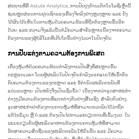
ສະຖານທີ່ຄື Astute Analytica, ການປັບປຸງດ້ານເຕັກໂນໂລຊີເຫຼົ່ານີ້
ຊ່ວຍຫຼຸດຜ່ອນການຢຸດເຊົາຂອງເຄື່ອງຈັກລົງຢ່າງຫຼວງຫຼາຍ ແລະ ຍັງ
ໄດ້ຜົນໄດ້ເຫັນໃນການຫຸ້ມດ້ວຍຄວາມຮ້ອນທີ່ຖືກຕ້ອງຫຼາຍຂຶ້ນອີກ
ດ້ວຍ. ແລະ ຄວາມຈິງແລ້ວນັ້ນກໍ່ມີຄວາມສຳຄັນຫຼາຍເນື່ອງຈາກຄວາມ
ຕ້ອງການຂອງຜູ້ບໍລິໂພກທີ່ເຕີບໂຕຂຶ້ນຢ່າງໄວວາໃນປັດຈຸບັນ.
ການປັບແຕ່ງຕາມຄວາມຕ້ອງການພິເສດ
ເຄື່ອງຫຸ້ມຫໍ່ດ້ວຍຄວາມຮ້ອນກໍາລັງກາຍເປັນສິ່ງທີ່ສະຫຼາດຂຶ້ນ
ຕະຫຼອດເວລາ ໂດຍຜູ້ຜະລິດໃນປັດຈຸບັນກໍາລັງອອກແບບໃຫ້ເຂົ້າກັນ
ກັບຄວາມຕ້ອງການຂອງຕະຫຼາດ ແລະ ຂໍ້ກໍານົດຜະລິດຕະພັນທີ່
ແນ່ນອນຫຼາຍ. ເປັນຫຍັງຈຶ່ງເປັນເຊັ່ນນັ້ນ? ເນື່ອງຈາກວ່າອຸດສາຫະກໍາ
ຕ່າງໆມີຄວາມຕ້ອງການທີ່ແຕກຕ່າງກັນຢ່າງສິ້ນເຊີງ. ສຳລັບຕົວຢ່າງ,
ອຸດສາຫະກໍາຢາຕ້ອງການການຫຸ້ມຫໍ່ທີ່ສາມາດກວດພົບໄດ້ວ່າຖືກ
ແກ້ໄຂຂໍ້ມູນ ຫຼື ບໍ່ ແລະ ຕ້ອງເປັນໄປຕາມລະບຽບການທີ່ເຂັ້ມງວດ. ໃນ
ຂະນະດຽວກັນຜູ້ຜະລິດອາຫານຕ້ອງການການຫຸ້ມຫໍ່ທີ່ສາມາດ
ຮັກສາຄວາມສົດຊື່ນຂອງຜະລິດຕະພັນໃຫ້ດົນຂຶ້ນ ແລະ ມີຄວາມ