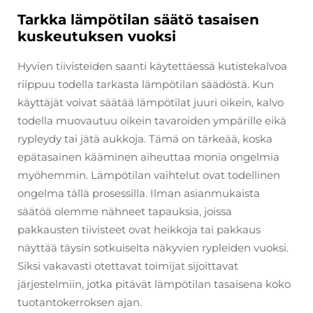
Tarkka lämpötilan säätö tasaisen
kuskeutuksen vuoksi
Hyvien tiivisteiden saanti käytettäessä kutistekalvoa
riippuu todella tarkasta lämpötilan säädöstä. Kun
käyttäjät voivat säätää lämpötilat juuri oikein, kalvo
todella muovautuu oikein tavaroiden ympärille eikä
rypleydy tai jätä aukkoja. Tämä on tärkeää, koska
epätasainen kääminen aiheuttaa monia ongelmia
myöhemmin. Lämpötilan vaihtelut ovat todellinen
ongelma tällä prosessilla. Ilman asianmukaista
säätöä olemme nähneet tapauksia, joissa
pakkausten tiivisteet ovat heikkoja tai pakkaus
näyttää täysin sotkuiselta näkyvien rypleiden vuoksi.
Siksi vakavasti otettavat toimijat sijoittavat
järjestelmiin, jotka pitävät lämpötilan tasaisena koko
tuotantokerroksen ajan.