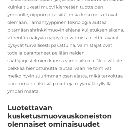
kuinka tiukasti muovi kierretään tuotteiden
ympärille, riippumatta siitä, mikä koko ne sattuvat
olemaan. Tämäntyyppinen teknologia auttaa
pitämään shrinkkimuovin ehjana kuljetuksen aikana,
vähentää näkyviä ryppyjä ja varmistaa, että tavarat
pysyvät turvallisesti pakattuina. Valmistajat ovat
todella parantaneet peliään näiden
säätöjärjestelmien kanssa viime aikoina. Ne eivät ole
pelkkää hienostunutta rautaa, vaan ne toimivat
melko hyvin suurimman osan ajasta, mikä tarkoittaa
paremman näköisiä paketteja myymälähyllyillä
ympäri maata.
Luotettavan
kusketusmuovauskoneiston
olennaiset ominaisuudet