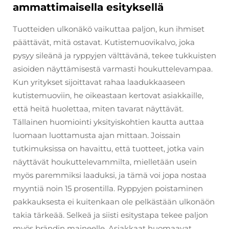
ammattimaisella esityksellä
Tuotteiden ulkonäkö vaikuttaa paljon, kun ihmiset
päättävät, mitä ostavat. Kutistemuovikalvo, joka
pysyy sileänä ja ryppyjen välttävänä, tekee tukkuisten
asioiden näyttämisestä varmasti houkuttelevampaa.
Kun yritykset sijoittavat rahaa laadukkaaseen
kutistemuoviin, he oikeastaan kertovat asiakkaille,
että heitä huolettaa, miten tavarat näyttävät.
Tällainen huomiointi yksityiskohtien kautta auttaa
luomaan luottamusta ajan mittaan. Joissain
tutkimuksissa on havaittu, että tuotteet, jotka vain
näyttävät houkuttelevammilta, mielletään usein
myös paremmiksi laaduksi, ja tämä voi jopa nostaa
myyntiä noin 15 prosentilla. Ryppyjen poistaminen
pakkauksesta ei kuitenkaan ole pelkästään ulkonäön
takia tärkeää. Selkeä ja siisti esitystapa tekee paljon
myös brändin maineelle. Asiakkaat huomaavat