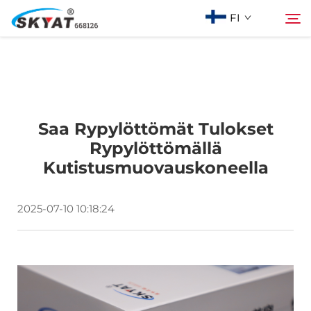
FI
Tietoja Skyatista
Hae
Saa Rypylöttömät Tulokset
Vaanattomaton kutistusmuovauskone
Rypylöttömällä
Kutistusmuovauskoneella
Video & Sovellus
2025-07-10 10:18:24
Projektit
Uutiset
Ota yhteyttä