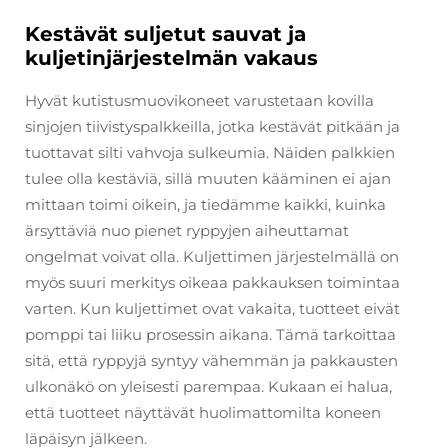
Kestävät suljetut sauvat ja
kuljetinjärjestelmän vakaus
Hyvät kutistusmuovikoneet varustetaan kovilla
sinjojen tiivistyspalkkeilla, jotka kestävät pitkään ja
tuottavat silti vahvoja sulkeumia. Näiden palkkien
tulee olla kestäviä, sillä muuten kääminen ei ajan
mittaan toimi oikein, ja tiedämme kaikki, kuinka
ärsyttäviä nuo pienet ryppyjen aiheuttamat
ongelmat voivat olla. Kuljettimen järjestelmällä on
myös suuri merkitys oikeaa pakkauksen toimintaa
varten. Kun kuljettimet ovat vakaita, tuotteet eivät
pomppi tai liiku prosessin aikana. Tämä tarkoittaa
sitä, että ryppyjä syntyy vähemmän ja pakkausten
ulkonäkö on yleisesti parempaa. Kukaan ei halua,
että tuotteet näyttävät huolimattomilta koneen
läpäisyn jälkeen.