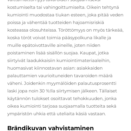
kostumiselta tai vahingoittumiselta. Oikein tehtynä
kumiointi muodostaa tiukan esteen, joka pitää veden
poissa ja vähentää tuotteiden hajoamisriskiä
kosteassa olosuhteissa. Töröttömyys on myös tärkeää,
koska töröt voivat toimia pääsypolkuna likalle ja
muille epätoivottaville aineille, joten niiden
poistaminen lisää sisällön suojaa. Kaupat, jotka
siirtyivät laadukkaisiin kumiointimateriaaleihin,
huomasivat kiinnostavan asian: asiakkaiden
palauttamien vaurioituneiden tavaroiden määrä
väheni. Joidenkin myymälöiden palautusprosentti
laski jopa noin 30 %:lla siirtymisen jälkeen. Tällaiset
käytännön tulokset osoittavat tehokkuuden, jonka
oikea kumiointi tarjoaa suojaamalla tuotteita sekä
ympäristön uhkia että uteliaita käsiä vastaan.
Brändikuvan vahvistaminen