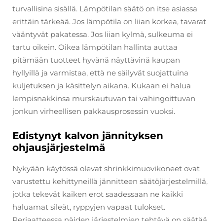
turvallisina sisällä. Lämpötilan säätö on itse asiassa
erittäin tärkeää. Jos lämpötila on liian korkea, tavarat
vääntyvät pakatessa. Jos liian kylmä, sulkeuma ei
tartu oikein. Oikea lämpötilan hallinta auttaa
pitämään tuotteet hyvänä näyttävinä kaupan
hyllyillä ja varmistaa, että ne säilyvät suojattuina
kuljetuksen ja käsittelyn aikana. Kukaan ei halua
lempisnakkinsa murskautuvan tai vahingoittuvan
jonkun virheellisen pakkausprosessin vuoksi.
Edistynyt kalvon jännityksen
ohjausjärjestelmä
Nykyään käytössä olevat shrinkkimuovikoneet ovat
varustettu kehittyneillä jännitteen säätöjärjestelmillä,
jotka tekevät kaiken erot saadessaan ne kaikki
haluamat sileät, ryppyjen vapaat tulokset.
Periaatteessa näiden järjestelmien tehtävä on säätää