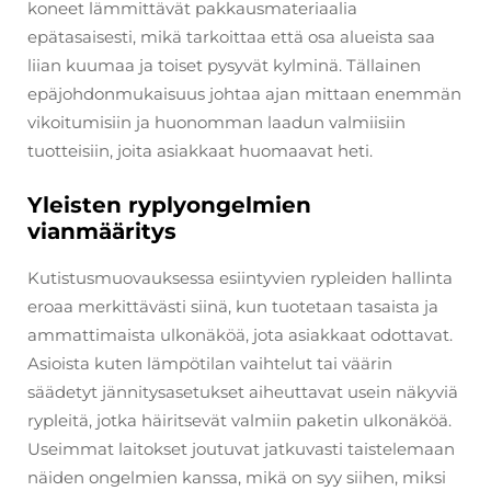
koneet lämmittävät pakkausmateriaalia
epätasaisesti, mikä tarkoittaa että osa alueista saa
liian kuumaa ja toiset pysyvät kylminä. Tällainen
epäjohdonmukaisuus johtaa ajan mittaan enemmän
vikoitumisiin ja huonomman laadun valmiisiin
tuotteisiin, joita asiakkaat huomaavat heti.
Yleisten ryplyongelmien
vianmääritys
Kutistusmuovauksessa esiintyvien rypleiden hallinta
eroaa merkittävästi siinä, kun tuotetaan tasaista ja
ammattimaista ulkonäköä, jota asiakkaat odottavat.
Asioista kuten lämpötilan vaihtelut tai väärin
säädetyt jännitysasetukset aiheuttavat usein näkyviä
rypleitä, jotka häiritsevät valmiin paketin ulkonäköä.
Useimmat laitokset joutuvat jatkuvasti taistelemaan
näiden ongelmien kanssa, mikä on syy siihen, miksi