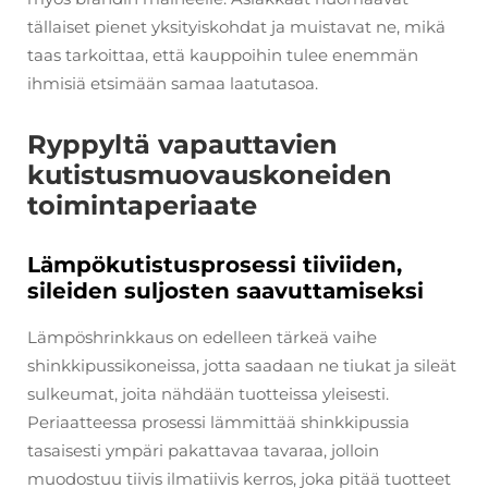
tällaiset pienet yksityiskohdat ja muistavat ne, mikä
taas tarkoittaa, että kauppoihin tulee enemmän
ihmisiä etsimään samaa laatutasoa.
Ryppyltä vapauttavien
kutistusmuovauskoneiden
toimintaperiaate
Lämpökutistusprosessi tiiviiden,
sileiden suljosten saavuttamiseksi
Lämpöshrinkkaus on edelleen tärkeä vaihe
shinkkipussikoneissa, jotta saadaan ne tiukat ja sileät
sulkeumat, joita nähdään tuotteissa yleisesti.
Periaatteessa prosessi lämmittää shinkkipussia
tasaisesti ympäri pakattavaa tavaraa, jolloin
muodostuu tiivis ilmatiivis kerros, joka pitää tuotteet