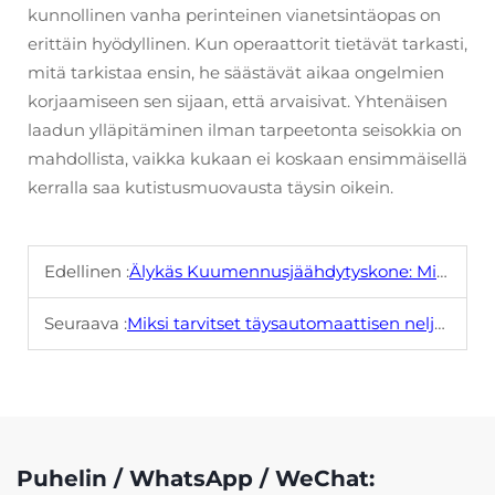
kunnollinen vanha perinteinen vianetsintäopas on
erittäin hyödyllinen. Kun operaattorit tietävät tarkasti,
mitä tarkistaa ensin, he säästävät aikaa ongelmien
korjaamiseen sen sijaan, että arvaisivat. Yhtenäisen
laadun ylläpitäminen ilman tarpeetonta seisokkia on
mahdollista, vaikka kukaan ei koskaan ensimmäisellä
kerralla saa kutistusmuovausta täysin oikein.
Edellinen :
Älykäs Kuumennusjäähdytyskone: Mikä tekee siitä erilaisen
Seuraava :
Miksi tarvitset täysautomaattisen neljän kulman leikkaus- ja laminointikoneen
Puhelin / WhatsApp / WeChat: