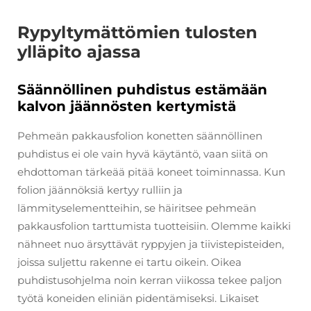
Rypyltymättömien tulosten
ylläpito ajassa
Säännöllinen puhdistus estämään
kalvon jäännösten kertymistä
Pehmeän pakkausfolion konetten säännöllinen
puhdistus ei ole vain hyvä käytäntö, vaan siitä on
ehdottoman tärkeää pitää koneet toiminnassa. Kun
folion jäännöksiä kertyy rulliin ja
lämmityselementteihin, se häiritsee pehmeän
pakkausfolion tarttumista tuotteisiin. Olemme kaikki
nähneet nuo ärsyttävät ryppyjen ja tiivistepisteiden,
joissa suljettu rakenne ei tartu oikein. Oikea
puhdistusohjelma noin kerran viikossa tekee paljon
työtä koneiden eliniän pidentämiseksi. Likaiset