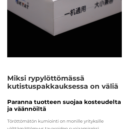
Miksi rypylöttömässä
kutistuspakkauksessa on väliä
Paranna tuotteen suojaa kosteudelta
ja väännöiltä
Töröttömätön kumiointi on monille yrityksille
välttämättömyys tavaroiden suojaamiseksi