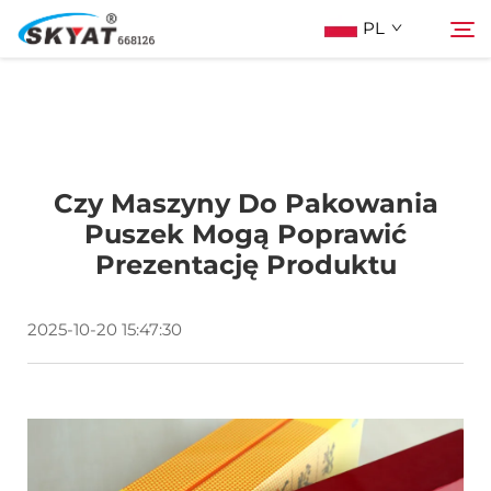
PL
O Skyat
Szukaj
Czy Maszyny Do Pakowania
Maszyna Do Pakowania Termościskanego
Puszek Mogą Poprawić
Prezentację Produktu
Bez Pospolonek
2025-10-20 15:47:30
Wideo I Zastosowanie
Projektowanie
Wiadomości