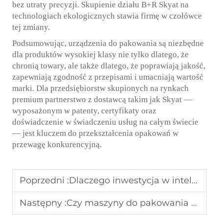
bez utraty precyzji. Skupienie działu B+R Skyat na
technologiach ekologicznych stawia firmę w czołówce
tej zmiany.
Podsumowując, urządzenia do pakowania są niezbędne
dla produktów wysokiej klasy nie tylko dlatego, że
chronią towary, ale także dlatego, że poprawiają jakość,
zapewniają zgodność z przepisami i umacniają wartość
marki. Dla przedsiębiorstw skupionych na rynkach
premium partnerstwo z dostawcą takim jak Skyat —
wyposażonym w patenty, certyfikaty oraz
doświadczenie w świadczeniu usług na całym świecie
— jest kluczem do przekształcenia opakowań w
przewagę konkurencyjną.
Poprzedni :
Dlaczego inwestycja w inteligentne maszyny termokurczliwe jest warta tego dla Twojej firmy
Następny :
Czy maszyny do pakowania puszek mogą poprawić prezentację produktu