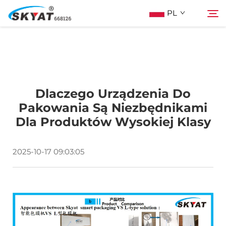
PL
O Skyat
Szukaj
Dlaczego Urządzenia Do
Maszyna Do Pakowania Termościskanego
Pakowania Są Niezbędnikami
Dla Produktów Wysokiej Klasy
Bez Pospolonek
2025-10-17 09:03:05
Wideo I Zastosowanie
Projektowanie
Wiadomości