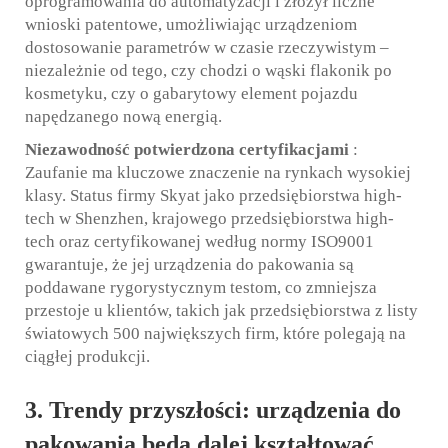
oprogramowania do automatyzacji i złożył liczne
wnioski patentowe, umożliwiając urządzeniom
dostosowanie parametrów w czasie rzeczywistym –
niezależnie od tego, czy chodzi o wąski flakonik po
kosmetyku, czy o gabarytowy element pojazdu
napędzanego nową energią.
Niezawodność potwierdzona certyfikacjami
:
Zaufanie ma kluczowe znaczenie na rynkach wysokiej
klasy. Status firmy Skyat jako przedsiębiorstwa high-
tech w Shenzhen, krajowego przedsiębiorstwa high-
tech oraz certyfikowanej według normy ISO9001
gwarantuje, że jej urządzenia do pakowania są
poddawane rygorystycznym testom, co zmniejsza
przestoje u klientów, takich jak przedsiębiorstwa z listy
światowych 500 największych firm, które polegają na
ciągłej produkcji.
3
. Trendy przyszłości: urządzenia do
pakowania będą dalej kształtować