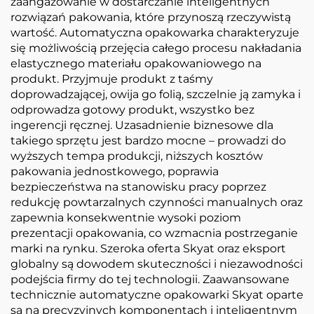
zaangażowanie w dostarczanie inteligentnych
rozwiązań pakowania, które przynoszą rzeczywistą
wartość. Automatyczna opakowarka charakteryzuje
się możliwością przejęcia całego procesu nakładania
elastycznego materiału opakowaniowego na
produkt. Przyjmuje produkt z taśmy
doprowadzającej, owija go folią, szczelnie ją zamyka i
odprowadza gotowy produkt, wszystko bez
ingerencji ręcznej. Uzasadnienie biznesowe dla
takiego sprzętu jest bardzo mocne – prowadzi do
wyższych tempa produkcji, niższych kosztów
pakowania jednostkowego, poprawia
bezpieczeństwa na stanowisku pracy poprzez
redukcję powtarzalnych czynności manualnych oraz
zapewnia konsekwentnie wysoki poziom
prezentacji opakowania, co wzmacnia postrzeganie
marki na rynku. Szeroka oferta Skyat oraz eksport
globalny są dowodem skuteczności i niezawodności
podejścia firmy do tej technologii. Zaawansowane
technicznie automatyczne opakowarki Skyat oparte
są na precyzyjnych komponentach i inteligentnym