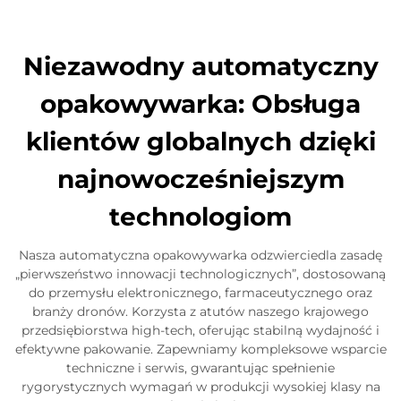
Skontaktuj się z nami
Niezawodny automatyczny
opakowywarka: Obsługa
klientów globalnych dzięki
najnowocześniejszym
technologiom
Nasza automatyczna opakowywarka odzwierciedla zasadę
„pierwszeństwo innowacji technologicznych”, dostosowaną
do przemysłu elektronicznego, farmaceutycznego oraz
branży dronów. Korzysta z atutów naszego krajowego
przedsiębiorstwa high-tech, oferując stabilną wydajność i
efektywne pakowanie. Zapewniamy kompleksowe wsparcie
techniczne i serwis, gwarantując spełnienie
rygorystycznych wymagań w produkcji wysokiej klasy na