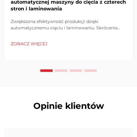
automatycznej maszyny do cięcia z czterech
stron i laminowania
Zwiększona efektywność produkcji dzięki
automatycznemu cięciu i laminowaniu. Skrócenie
czasu wytwórczego. Wprowadzenie do linii
produkcyjnej urządzeń do automatycznego cięcia i
ZOBACZ WIĘCEJ
laminowania znacznie przyspiesza proces produkcji.
Te maszyny skracają czas o...
Opinie klientów