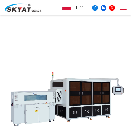
PL
O Skyat
Szukaj
Maszyna Do Pakowania Termościskanego
Bez Pospolonek
Wideo I Zastosowanie
Projektowanie
Aktualności