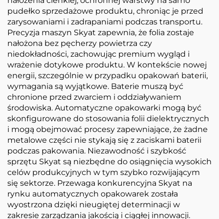
nałożenia cienkiej, ochronnej warstwy na samo
pudełko sprzedażowe produktu, chroniąc je przed
zarysowaniami i zadrapaniami podczas transportu.
Precyzja maszyn Skyat zapewnia, że folia zostaje
nałożona bez pęcherzy powietrza czy
niedokładności, zachowując premium wygląd i
wrażenie dotykowe produktu. W kontekście nowej
energii, szczególnie w przypadku opakowań baterii,
wymagania są wyjątkowe. Baterie muszą być
chronione przed zwarciem i oddziaływaniem
środowiska. Automatyczne opakowarki mogą być
skonfigurowane do stosowania folii dielektrycznych
i mogą obejmować procesy zapewniające, że żadne
metalowe części nie stykają się z zaciskami baterii
podczas pakowania. Niezawodność i szybkość
sprzętu Skyat są niezbędne do osiągnięcia wysokich
celów produkcyjnych w tym szybko rozwijającym
się sektorze. Przewaga konkurencyjna Skyat na
rynku automatycznych opakowarek została
wyostrzona dzięki nieugiętej determinacji w
zakresie zarządzania jakością i ciągłej innowacji.