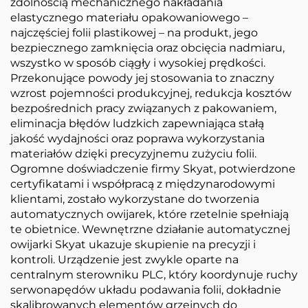
zdolnością mechanicznego nakładania
elastycznego materiału opakowaniowego –
najczęściej folii plastikowej – na produkt, jego
bezpiecznego zamknięcia oraz obcięcia nadmiaru,
wszystko w sposób ciągły i wysokiej prędkości.
Przekonujące powody jej stosowania to znaczny
wzrost pojemności produkcyjnej, redukcja kosztów
bezpośrednich pracy związanych z pakowaniem,
eliminacja błędów ludzkich zapewniająca stałą
jakość wydajności oraz poprawa wykorzystania
materiałów dzięki precyzyjnemu zużyciu folii.
Ogromne doświadczenie firmy Skyat, potwierdzone
certyfikatami i współpracą z międzynarodowymi
klientami, zostało wykorzystane do tworzenia
automatycznych owijarek, które rzetelnie spełniają
te obietnice. Wewnętrzne działanie automatycznej
owijarki Skyat ukazuje skupienie na precyzji i
kontroli. Urządzenie jest zwykle oparte na
centralnym sterowniku PLC, który koordynuje ruchy
serwonapędów układu podawania folii, dokładnie
skalibrowanych elementów grzejnych do