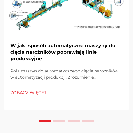
W jaki sposób automatyczne maszyny do
cięcia narożników poprawiają linie
produkcyjne
Rola maszyn do automatycznego cięcia narożników
w automatyzacji produkcji. Zrozumienie
automatyzacji w przemyśle i jej ewolucja. Świat
produkcji nie jest już taki jak kiedyś, gdy wszystko
ZOBACZ WIĘCEJ
było wykonywane ręcznie. Dzisiejsze fabryki działają
dzięki...