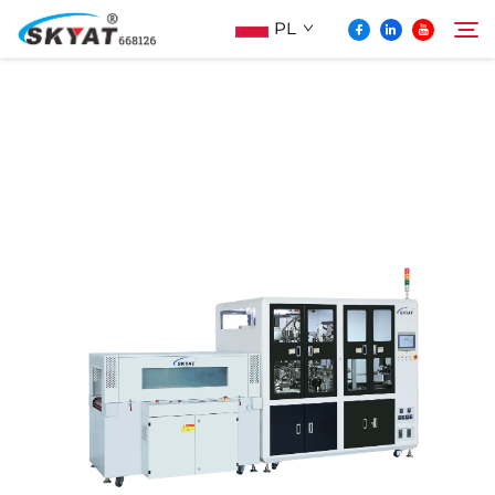
PL
O Skyat
Szukaj
Maszyna Do Pakowania Termościskanego
Bez Pospolonek
Wideo I Zastosowanie
Projektowanie
Aktualności