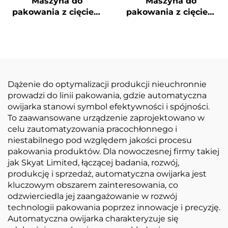
Maszyna do
Maszyna do
pakowania z cięciem
pakowania z cięciem
narożników i
narożników i ukrytą
uszczelnieniem
linią
środkowym
Dążenie do optymalizacji produkcji nieuchronnie
prowadzi do linii pakowania, gdzie automatyczna
owijarka stanowi symbol efektywności i spójności.
To zaawansowane urządzenie zaprojektowano w
celu zautomatyzowania pracochłonnego i
niestabilnego pod względem jakości procesu
pakowania produktów. Dla nowoczesnej firmy takiej
jak Skyat Limited, łączącej badania, rozwój,
produkcję i sprzedaż, automatyczna owijarka jest
kluczowym obszarem zainteresowania, co
odzwierciedla jej zaangażowanie w rozwój
technologii pakowania poprzez innowacje i precyzję.
Automatyczna owijarka charakteryzuje się