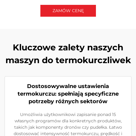
ZAMÓW CENĘ
Skontaktuj się z nami
Kluczowe zalety naszych
maszyn do termokurczliwek
Dostosowywalne ustawienia
termokurczu: spełniają specyficzne
potrzeby różnych sektorów
Umożliwia użytkownikowi zapisanie ponad 15
własnych programów dla konkretnych produktów,
takich jak komponenty dronów czy pudełka. Łatwo
dostosować intensywność termokurczu, prędkość i