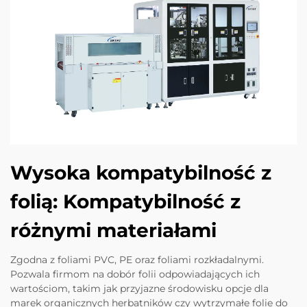
Wysoka kompatybilność z
folią: Kompatybilność z
różnymi materiałami
Zgodna z foliami PVC, PE oraz foliami rozkładalnymi.
Pozwala firmom na dobór folii odpowiadających ich
wartościom, takim jak przyjazne środowisku opcje dla
marek organicznych herbatników czy wytrzymałe folie do