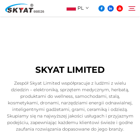
PL
O Skyat
Szukaj
Maszyna Do Pakowania Termościskanego
SKYAT LIMITED
Bez Pospolonek
Zespół Skyat Limited współpracuje z ludźmi z wielu
dziedzin – elektroniką, sprzętem medycznym, herbatą,
Wideo I Zastosowanie
produktami do wellness, samochodami, stalą,
kosmetykami, dronami, narzędziami energii odnawialnej,
inteligentnymi gadżetami, grami, ceramiką i odzieżą.
Projektowanie
Skupiamy się na najwyższej jakości usługach i przyjaznym
podejściu, zapewniając każdemu klientowi świeże i godne
zaufania rozwiązania dopasowane do jego branży.
Aktualności