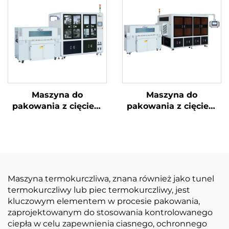
Maszyna do
Maszyna do
pakowania z cięciem
pakowania z cięciem
narożników i
narożników i ukrytą
uszczelnieniem
linią
środkowym
Maszyna termokurczliwa, znana również jako tunel
termokurczliwy lub piec termokurczliwy, jest
kluczowym elementem w procesie pakowania,
zaprojektowanym do stosowania kontrolowanego
ciepła w celu zapewnienia ciasnego, ochronnego