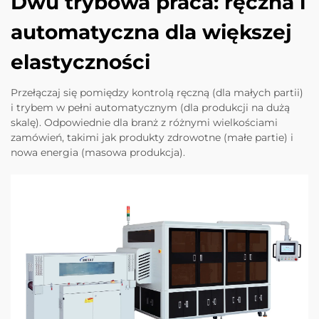
Dwu trybowa praca: ręczna i
automatyczna dla większej
elastyczności
Przełączaj się pomiędzy kontrolą ręczną (dla małych partii)
i trybem w pełni automatycznym (dla produkcji na dużą
skalę). Odpowiednie dla branż z różnymi wielkościami
zamówień, takimi jak produkty zdrowotne (małe partie) i
nowa energia (masowa produkcja).