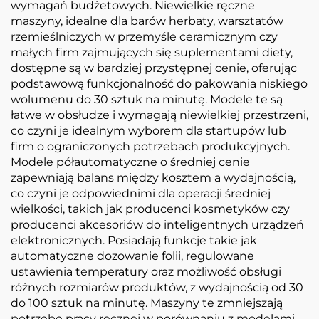
wymagań budżetowych. Niewielkie ręczne
maszyny, idealne dla barów herbaty, warsztatów
rzemieślniczych w przemyśle ceramicznym czy
małych firm zajmujących się suplementami diety,
dostępne są w bardziej przystępnej cenie, oferując
podstawową funkcjonalność do pakowania niskiego
wolumenu do 30 sztuk na minutę. Modele te są
łatwe w obsłudze i wymagają niewielkiej przestrzeni,
co czyni je idealnym wyborem dla startupów lub
firm o ograniczonych potrzebach produkcyjnych.
Modele półautomatyczne o średniej cenie
zapewniają balans między kosztem a wydajnością,
co czyni je odpowiednimi dla operacji średniej
wielkości, takich jak producenci kosmetyków czy
producenci akcesoriów do inteligentnych urządzeń
elektronicznych. Posiadają funkcje takie jak
automatyczne dozowanie folii, regulowane
ustawienia temperatury oraz możliwość obsługi
różnych rozmiarów produktów, z wydajnością od 30
do 100 sztuk na minutę. Maszyny te zmniejszają
potrzebę pracy ręcznej w porównaniu z modelami