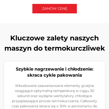
ZAMÓW CENĘ
Skontaktuj się z nami
Kluczowe zalety naszych
maszyn do termokurczliwek
Szybkie nagrzewanie i chłodzenie:
skraca cykle pakowania
Wbudowane zaawansowane elementy grzejne
osiągające optymalną temperaturę w ciągu 30
sekund oraz wydajne wentylatory chłodzące
przyspieszające proces termokurczania. Całkowity
czas pakowania skraca się o 30% w porównaniu do