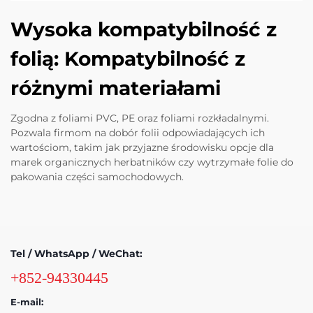
Wysoka kompatybilność z
folią: Kompatybilność z
różnymi materiałami
Zgodna z foliami PVC, PE oraz foliami rozkładalnymi.
Pozwala firmom na dobór folii odpowiadających ich
wartościom, takim jak przyjazne środowisku opcje dla
marek organicznych herbatników czy wytrzymałe folie do
pakowania części samochodowych.
Tel / WhatsApp / WeChat:
+852-94330445
E-mail: