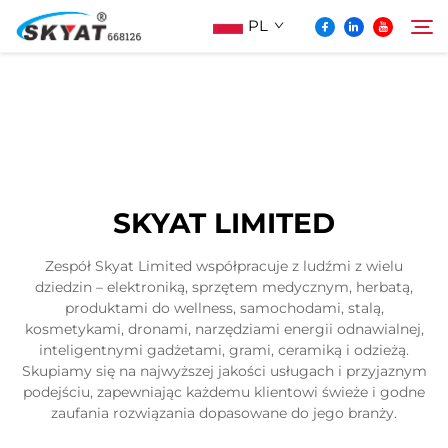
PL
O Skyat
Szukaj
Maszyna Do Pakowania Termościskanego
SKYAT LIMITED
Bez Pospolonek
Zespół Skyat Limited współpracuje z ludźmi z wielu
dziedzin – elektroniką, sprzętem medycznym, herbatą,
Wideo I Zastosowanie
produktami do wellness, samochodami, stalą,
kosmetykami, dronami, narzędziami energii odnawialnej,
inteligentnymi gadżetami, grami, ceramiką i odzieżą.
Projektowanie
Skupiamy się na najwyższej jakości usługach i przyjaznym
podejściu, zapewniając każdemu klientowi świeże i godne
zaufania rozwiązania dopasowane do jego branży.
Aktualności