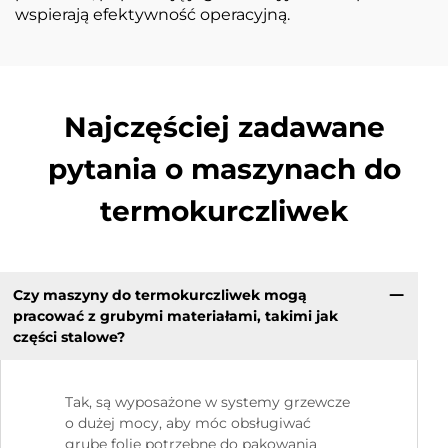
wspierają efektywność operacyjną.
Najczęściej zadawane
pytania o maszynach do
termokurczliwek
Czy maszyny do termokurczliwek mogą
pracować z grubymi materiałami, takimi jak
części stalowe?
Tak, są wyposażone w systemy grzewcze
o dużej mocy, aby móc obsługiwać
grube folie potrzebne do pakowania