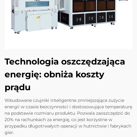
Technologia oszczędzająca
energię: obniża koszty
prądu
Wbudowane czujniki inteligentne zmniejszające zużycie
energii w czasie bezczynności i dostosowujące temperaturę
na podstawie rozmiaru produktu. Pozwala zaoszczędzić do
20% na rachunkach za energię, co jest korzystne w
przypadku długotrwałych operacji w hutnictwie i fabrykach
gier.​