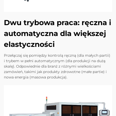
Dwu trybowa praca: ręczna i
automatyczna dla większej
elastyczności
Przełączaj się pomiędzy kontrolą ręczną (dla małych partii)
i trybem w pełni automatycznym (dla produkcji na dużą
skalę). Odpowiednie dla branż z różnymi wielkościami
zamówień, takimi jak produkty zdrowotne (małe partie) i
nowa energia (masowa produkcja).