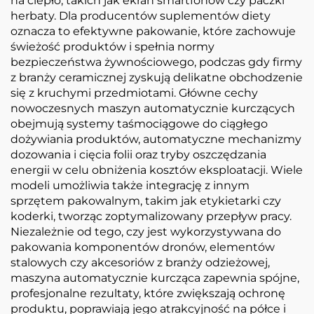
na ciepło, takich jak ekran smartfonów czy paczki
herbaty. Dla producentów suplementów diety
oznacza to efektywne pakowanie, które zachowuje
świeżość produktów i spełnia normy
bezpieczeństwa żywnościowego, podczas gdy firmy
z branży ceramicznej zyskują delikatne obchodzenie
się z kruchymi przedmiotami. Główne cechy
nowoczesnych maszyn automatycznie kurczących
obejmują systemy taśmociągowe do ciągłego
dożywiania produktów, automatyczne mechanizmy
dozowania i cięcia folii oraz tryby oszczędzania
energii w celu obniżenia kosztów eksploatacji. Wiele
modeli umożliwia także integrację z innym
sprzętem pakowalnym, takim jak etykietarki czy
koderki, tworząc zoptymalizowany przepływ pracy.
Niezależnie od tego, czy jest wykorzystywana do
pakowania komponentów dronów, elementów
stalowych czy akcesoriów z branży odzieżowej,
maszyna automatycznie kurcząca zapewnia spójne,
profesjonalne rezultaty, które zwiększają ochronę
produktu, poprawiają jego atrakcyjność na półce i