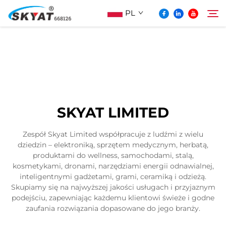
PL
O Skyat
Szukaj
Maszyna Do Pakowania Termościskanego
SKYAT LIMITED
Bez Pospolonek
Zespół Skyat Limited współpracuje z ludźmi z wielu
dziedzin – elektroniką, sprzętem medycznym, herbatą,
Wideo I Zastosowanie
produktami do wellness, samochodami, stalą,
kosmetykami, dronami, narzędziami energii odnawialnej,
inteligentnymi gadżetami, grami, ceramiką i odzieżą.
Projektowanie
Skupiamy się na najwyższej jakości usługach i przyjaznym
podejściu, zapewniając każdemu klientowi świeże i godne
zaufania rozwiązania dopasowane do jego branży.
Aktualności