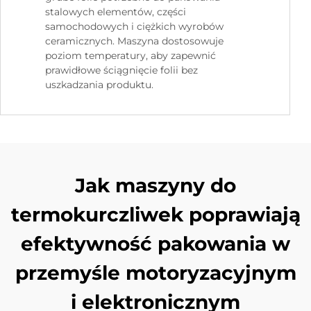
stalowych elementów, części
samochodowych i ciężkich wyrobów
ceramicznych. Maszyna dostosowuje
poziom temperatury, aby zapewnić
prawidłowe ściągnięcie folii bez
uszkadzania produktu.
Jak maszyny do
termokurczliwek poprawiają
efektywność pakowania w
przemyśle motoryzacyjnym
i elektronicznym