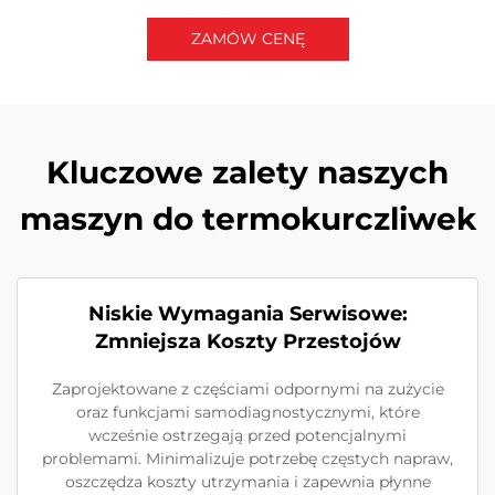
ZAMÓW CENĘ
Skontaktuj się z nami
Kluczowe zalety naszych
maszyn do termokurczliwek
Niskie Wymagania Serwisowe:
Zmniejsza Koszty Przestojów
Zaprojektowane z częściami odpornymi na zużycie
oraz funkcjami samodiagnostycznymi, które
wcześnie ostrzegają przed potencjalnymi
problemami. Minimalizuje potrzebę częstych napraw,
oszczędza koszty utrzymania i zapewnia płynne