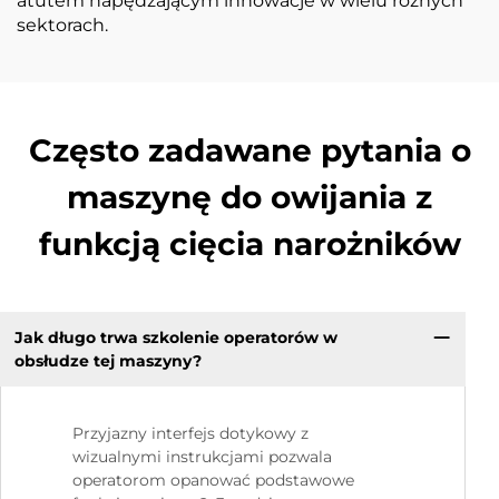
atutem napędzającym innowacje w wielu różnych
sektorach.
Często zadawane pytania o
maszynę do owijania z
funkcją cięcia narożników
Jak długo trwa szkolenie operatorów w
obsłudze tej maszyny?
Przyjazny interfejs dotykowy z
wizualnymi instrukcjami pozwala
operatorom opanować podstawowe