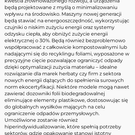
kwestia zrównoważonego rozwoju, a urządzenia
będą projektowane z myślą o minimalizowaniu
wpływu na środowisko. Maszyny nowej generacji
będą stawiać na energooszczędność, wykorzystując
czujniki o niskim zużyciu energii oraz systemy
odzysku ciepła, aby obniżyć zużycie energii
elektrycznej o 30%. Będą również bezproblemowo
współpracować z całkowicie kompostowalnymi lub
nadającymi się do recyklingu foliami, wyposażone w
precyzyjne cięcie pozwalające ograniczyć odpady
dzięki optymalizacji zużycia materiału – idealne
rozwiązanie dla marek herbaty czy firm z sektora
nowych energii dążących do spełnienia surowych
norm ekocertyfikacji. Niektóre modele mogą nawet
zawierać dozowniki folii biodegradowalnej
eliminujące elementy plastikowe, dostosowując się
do globalnych wysiłków mających na celu
ograniczenie odpadów przemysłowych.
Umożliwione zostanie również
hiperindywidualizowanie, które spełnią potrzeby
sektorów, gdzie opakowanie stanowi istotny