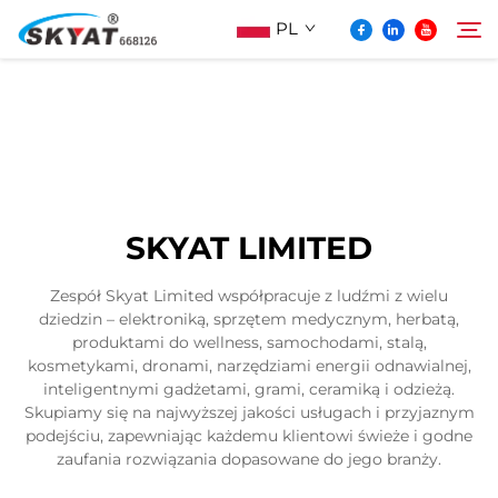
PL
O Skyat
Szukaj
Maszyna Do Pakowania Termościskanego
SKYAT LIMITED
Bez Pospolonek
Zespół Skyat Limited współpracuje z ludźmi z wielu
dziedzin – elektroniką, sprzętem medycznym, herbatą,
Wideo I Zastosowanie
produktami do wellness, samochodami, stalą,
kosmetykami, dronami, narzędziami energii odnawialnej,
inteligentnymi gadżetami, grami, ceramiką i odzieżą.
Projektowanie
Skupiamy się na najwyższej jakości usługach i przyjaznym
podejściu, zapewniając każdemu klientowi świeże i godne
zaufania rozwiązania dopasowane do jego branży.
Aktualności