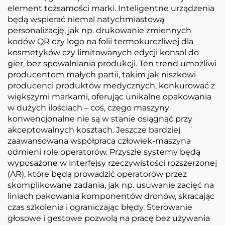
element tożsamości marki. Inteligentne urządzenia
będą wspierać niemal natychmiastową
personalizację, jak np. drukowanie zmiennych
kodów QR czy logo na folii termokurczliwej dla
kosmetyków czy limitowanych edycji konsol do
gier, bez spowalniania produkcji. Ten trend umożliwi
producentom małych partii, takim jak niszkowi
producenci produktów medycznych, konkurować z
większymi markami, oferując unikalne opakowania
w dużych ilościach – coś, czego maszyny
konwencjonalne nie są w stanie osiągnąć przy
akceptowalnych kosztach. Jeszcze bardziej
zaawansowana współpraca człowiek-maszyna
odmieni role operatorów. Przyszłe systemy będą
wyposażone w interfejsy rzeczywistości rozszerzonej
(AR), które będą prowadzić operatorów przez
skomplikowane zadania, jak np. usuwanie zacięć na
liniach pakowania komponentów dronów, skracając
czas szkolenia i ograniczając błędy. Sterowanie
głosowe i gestowe pozwolą na pracę bez używania