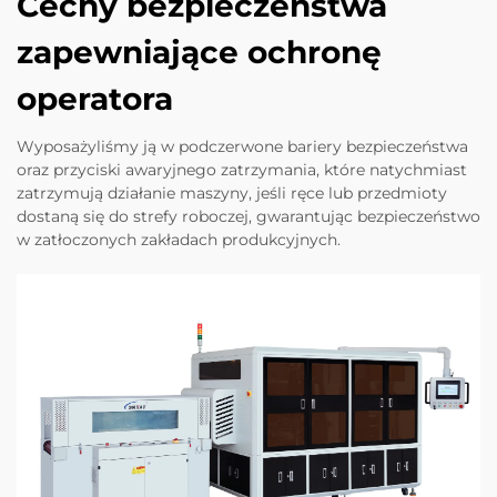
Cechy bezpieczeństwa
zapewniające ochronę
operatora
Wyposażyliśmy ją w podczerwone bariery bezpieczeństwa
oraz przyciski awaryjnego zatrzymania, które natychmiast
zatrzymują działanie maszyny, jeśli ręce lub przedmioty
dostaną się do strefy roboczej, gwarantując bezpieczeństwo
w zatłoczonych zakładach produkcyjnych.