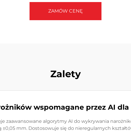
ZAMÓW CENĘ
Zalety
ożników wspomagane przez AI dla p
uje zaawansowane algorytmy AI do wykrywania narożnik
ą ±0,05 mm. Dostosowuje się do nieregularnych kształtów, 