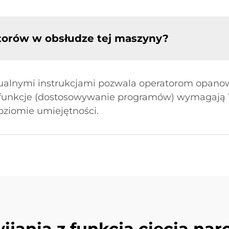
atorów w obsłudze tej maszyny?
wizualnymi instrukcjami pozwala operatorom opan
unkcje (dostosowywanie programów) wymagają 1–2
oziomie umiejętności.
jania z funkcją cięcia na