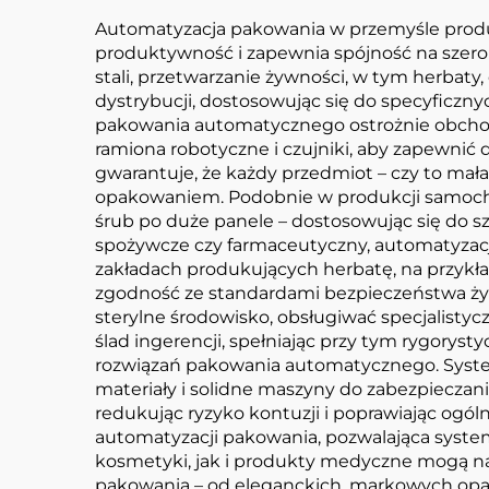
Automatyzacja pakowania w przemyśle produk
produktywność i zapewnia spójność na szero
stali, przetwarzanie żywności, w tym herba
dystrybucji, dostosowując się do specyficzny
pakowania automatycznego ostrożnie obchod
ramiona robotyczne i czujniki, aby zapewnić 
gwarantuje, że każdy przedmiot – czy to mał
opakowaniem. Podobnie w produkcji samochod
śrub po duże panele – dostosowując się do sz
spożywcze czy farmaceutyczny, automatyzacj
zakładach produkujących herbatę, na przykład
zgodność ze standardami bezpieczeństwa ży
sterylne środowisko, obsługiwać specjalisty
ślad ingerencji, spełniając przy tym rygorysty
rozwiązań pakowania automatycznego. System
materiały i solidne maszyny do zabezpieczan
redukując ryzyko kontuzji i poprawiając ogó
automatyzacji pakowania, pozwalająca syste
kosmetyki, jak i produkty medyczne mogą n
pakowania – od eleganckich, markowych opa