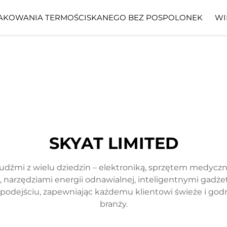
AKOWANIA TERMOŚCISKANEGO BEZ POSPOLONEK
WI
SKYAT LIMITED
ludźmi z wielu dziedzin – elektroniką, sprzętem medycz
narzędziami energii odnawialnej, inteligentnymi gadżeta
m podejściu, zapewniając każdemu klientowi świeże i go
branży.