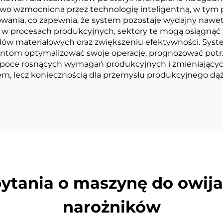
o wzmocniona przez technologię inteligentną, w tym p
owania, co zapewnia, że system pozostaje wydajny nawe
w procesach produkcyjnych, sektory te mogą osiągnąć 
adów materiałowych oraz zwiększeniu efektywności. Syst
centom optymalizować swoje operacje, prognozować po
W epoce rosnących wymagań produkcyjnych i zmieniając
sem, lecz koniecznością dla przemysłu produkcyjnego dą
tania o maszynę do owijan
narożników