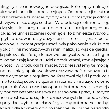
cyjnym to innowacyjne podejście, które optymalizuje 
kim wachlarzu linii produkcyjnych. Od produkcji elekt
ty, oraz przemysł farmaceutyczny – ta automatyzacja o
ch wyzwań każdego sektora. W produkcji elektronicznej,
zą się z delikatnymi komponentami inteligentnych urz
dokładne umieszczenie i owinięcie. To zmniejsza ryzyko 
a płyta drukowana, czy duży element drona – jest zabez
owej automatyzacja umożliwia pakowanie z dużą prędko
ybkich linii montażowych i minimalizując wąskie gardła.
a pakowania oferuje kluczowe korzyści w zakresie higi
, ograniczają kontakt ludzi z produktami, zmniejszając 
wności. W produkcji farmaceutycznej systemy te mogą 
czne materiały opakowaniowe oraz zawierać rozwiązania t
czne wymagania regulacyjne. Przemysł ciężki i produkcja s
y te radzą sobie z ciężarem i rozmiarami dużych elem
ia produktów na czas transportu. Automatyzacja zmniejs
lny poziom bezpieczeństwa na stanowisku pracy. Elastyc
mom dostosować się do zróżnicowanych linii produktów
a przykład szybko przełączać systemy automatyczne, b
kowań dla kosmetyków po sterylne, skupione na zgodn