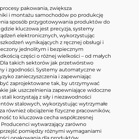
procesy pakowania, zwiększa
roniki i montażu samochodów po produkcję
dmienia sposób przygotowywania produktów do
 gdzie kluczowa jest precyzja, systemy
ądzeń elektronicznych, wykorzystując
uszkodzeń wynikających z ręcznej obsługi i
pieczony jednolitym i bezpiecznym
ścią części o różnej wielkości – od małych
 Dla takich sektorów jak przetwórstwo
eny i zgodności. Systemy automatyczne w
ryzyko zanieczyszczenia i zapewniając
być zaprojektowane tak, by utrzymywać
akie jak uszczelnienia zapewniające widoczne
tali korzystają z siły i niezawodności
entów stalowych, wykorzystując wytrzymałe
za również obciążenie fizyczne pracowników,
zność to kluczowa cecha współczesnej
. Producenci wytwarzający zarówno
y przejść pomiędzy różnymi wymaganiami
ości opakowania dla produktów