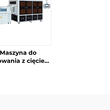
Maszyna do
wania z cięciem
ożników i ukrytą
linią