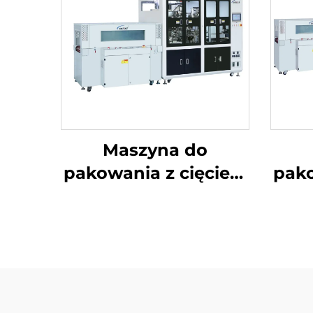
Maszyna do
pakowania z cięciem
pako
narożników i
nar
uszczelnieniem
środkowym