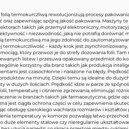
lią termokurczliwą rewolucjonizują procesy pakowania 
ść oraz zapewniając spójną jakość pakowania. Maszyny te
sektorach takich jak przemysł elektroniczny, motoryzac
fektywność i niezawodność, jaką nie potrafią dorównać
ią termokurczliwą ma jego zdolność do zautomatyzowa
 jej termokurczliwość – każdy krok jest zsynchronizowany
iąg, który przewozi je do strefy dozowania folii. Tam 
wanych listew i przesuwa opakowany przedmiot do komo
czególnie korzystny dla branż takich jak produkcja intel
ntami jest czasochłonne i narażone na błędy. Prędkość 
roduktów na minutę. Dzięki temu są idealne do dużych o
aty w dużych ilościach. Prędkość idzie w parze ze spójn
lii, temperaturę i ciśnienie zgrzewania, eliminując róż
aczenie w branżach takich jak farmaceutyczna, gdzie 
zna jest ciągła ochrona części w celu zapewnienia skut
ąc obsługę szerokiego wachlarza rozmiarów i kształtó
tawienia temperatury w komorze pozwalają łatwo przech
duże elementy stalowe czy nieregularnie ukształtowan
 bez użycia narzędzi, co skraca przestoje między cyklam