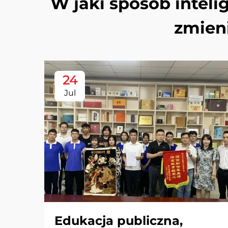
W jaki sposób intel
zmien
24
Jul
Edukacja publiczna,