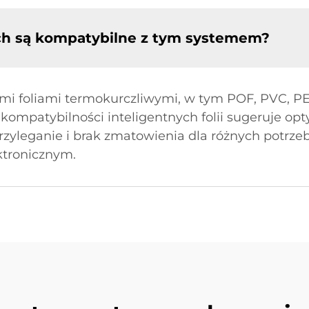
ych są kompatybilne z tym systemem?
mi foliami termokurczliwymi, w tym POF, PVC, PE
ompatybilności inteligentnych folii sugeruje op
przyleganie i brak zmatowienia dla różnych potrz
tronicznym.