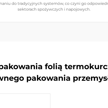
wnaniu do tradycyjnych systemów, co czyni go odpowie
sektorach spożywczych i napojowych.
 pakowania folią termokurc
wnego pakowania przemy