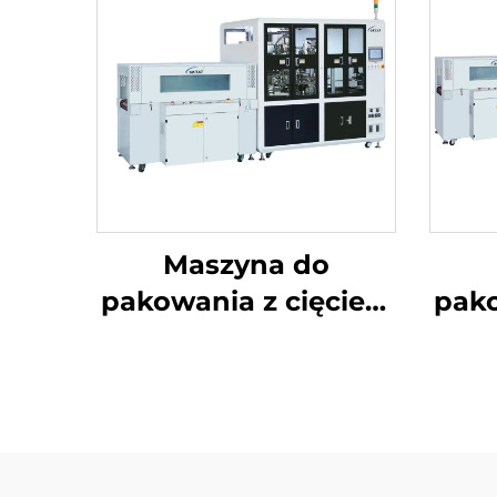
Maszyna do
pakowania z cięciem
pako
narożników i
nar
uszczelnieniem
środkowym