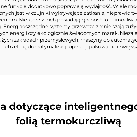
ane funkcje dodatkowo poprawiają wydajność. Wiele m
nych jest w czujniki wykrywające zatkania, nieprawidł
kłóceniom. Niektóre z nich posiadają łączność IoT, umożl
. Energiaoszczędne systemy grzewcze zmniejszają zużyc
ch energii czy ekologicznie świadomych marek. Niezale
użych zakładach przemysłowych, maszyny do automatyc
 potrzebną do optymalizacji operacji pakowania i zwięks
ia dotyczące inteligentne
folią termokurczliwą