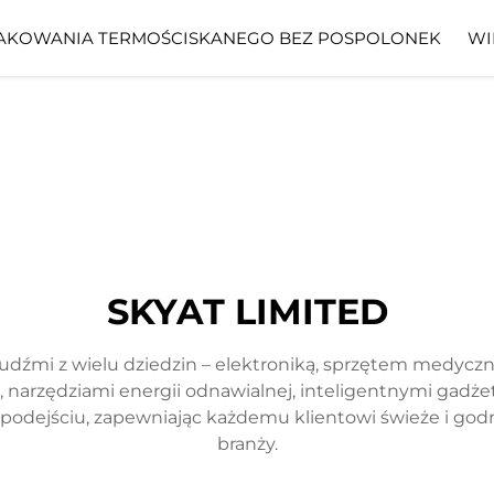
AKOWANIA TERMOŚCISKANEGO BEZ POSPOLONEK
WI
SKYAT LIMITED
ludźmi z wielu dziedzin – elektroniką, sprzętem medycz
narzędziami energii odnawialnej, inteligentnymi gadżeta
m podejściu, zapewniając każdemu klientowi świeże i go
branży.