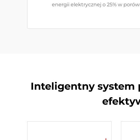
energii elektrycznej o 25% w poró
Inteligentny system
efekty