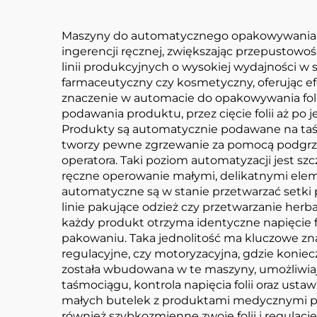
Maszyny do automatycznego opakowywania fo
ingerencji ręcznej, zwiększając przepustowo
linii produkcyjnych o wysokiej wydajności w 
farmaceutyczny czy kosmetyczny, oferując e
znaczenie w automacie do opakowywania fol
podawania produktu, przez cięcie folii aż po
Produkty są automatycznie podawane na taśmoc
tworzy pewne zgrzewanie za pomocą podgrze
operatora. Taki poziom automatyzacji jest sz
ręczne operowanie małymi, delikatnymi eleme
automatyczne są w stanie przetwarzać setki p
linie pakujące odzież czy przetwarzanie herb
każdy produkt otrzyma identyczne napięcie fo
pakowaniu. Taka jednolitość ma kluczowe zn
regulacyjne, czy motoryzacyjna, gdzie koniec
została wbudowana w te maszyny, umożliwiaj
taśmociągu, kontrola napięcia folii oraz us
małych butelek z produktami medycznymi po 
również szybkozmienne zwoje folii i regulację