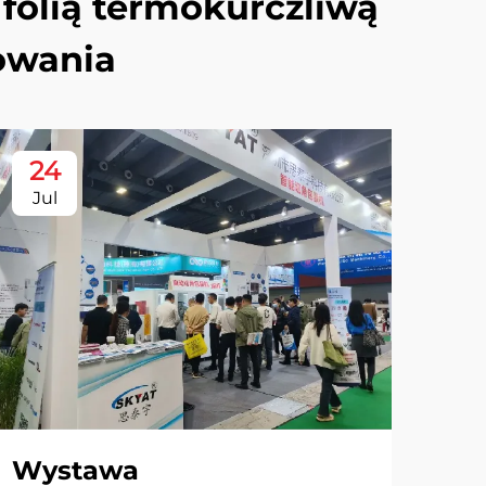
folią termokurczliwą
owania
24
Jul
Wystawa