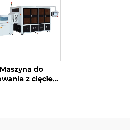
Maszyna do
wania z cięciem
ożników i ukrytą
linią