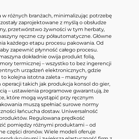
w różnych branżach, minimalizując potrzebę
 zostały zaprojektowane z myślą o obsłudze
yjny, przetwórstwo żywności w tym herbaty,
 maszyny ręczne czy półautomatyczne. Główne
nia każdego etapu procesu pakowania. Od
, aby zapewnić płynność całego procesu.
maszyna dokładnie owija produkt folią,
ry termicznej – wszystko to bez ingerencji
igentnych urządzeń elektronicznych, gdzie
to kolejna istotna zaleta – maszyny
peracji takich jak produkcja konsol do gier,
ością – ustawienia programowe gwarantują, że
nice, które mogą wystąpić przy ręcznym
opakowania muszą spełniać surowe normy
eczności łańcucha dostaw. Uniwersalność
w produktów. Regulowana prędkość
odzić pomiędzy różnymi produktami – od
e części dronów. Wiele modeli oferuje
i produkcyjnymi i zwiększa elastyczność firm z