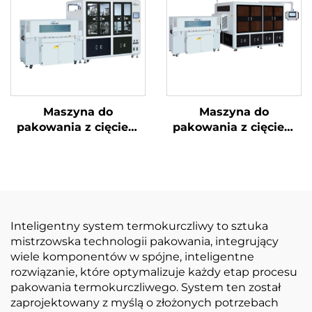
Maszyna do
Maszyna do
pakowania z cięciem
pakowania z cięciem
narożników i
narożników i ukrytą
uszczelnieniem
linią
środkowym
Inteligentny system termokurczliwy to sztuka
mistrzowska technologii pakowania, integrujący
wiele komponentów w spójne, inteligentne
rozwiązanie, które optymalizuje każdy etap procesu
pakowania termokurczliwego. System ten został
zaprojektowany z myślą o złożonych potrzebach