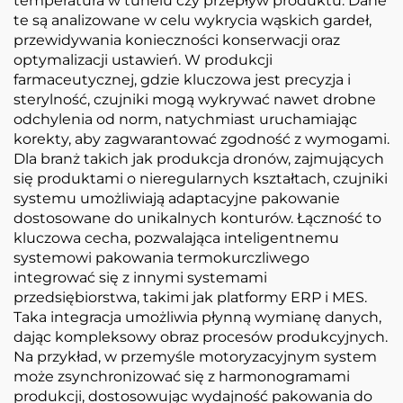
temperatura w tunelu czy przepływ produktu. Dane
te są analizowane w celu wykrycia wąskich gardeł,
przewidywania konieczności konserwacji oraz
optymalizacji ustawień. W produkcji
farmaceutycznej, gdzie kluczowa jest precyzja i
sterylność, czujniki mogą wykrywać nawet drobne
odchylenia od norm, natychmiast uruchamiając
korekty, aby zagwarantować zgodność z wymogami.
Dla branż takich jak produkcja dronów, zajmujących
się produktami o nieregularnych kształtach, czujniki
systemu umożliwiają adaptacyjne pakowanie
dostosowane do unikalnych konturów. Łączność to
kluczowa cecha, pozwalająca inteligentnemu
systemowi pakowania termokurczliwego
integrować się z innymi systemami
przedsiębiorstwa, takimi jak platformy ERP i MES.
Taka integracja umożliwia płynną wymianę danych,
dając kompleksowy obraz procesów produkcyjnych.
Na przykład, w przemyśle motoryzacyjnym system
może zsynchronizować się z harmonogramami
produkcji, dostosowując wydajność pakowania do