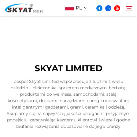
PL
O Skyat
Szukaj
Maszyna Do Pakowania Termościskanego
SKYAT LIMITED
Bez Pospolonek
Zespół Skyat Limited współpracuje z ludźmi z wielu
dziedzin – elektroniką, sprzętem medycznym, herbatą,
Wideo I Zastosowanie
produktami do wellness, samochodami, stalą,
kosmetykami, dronami, narzędziami energii odnawialnej,
inteligentnymi gadżetami, grami, ceramiką i odzieżą.
Projektowanie
Skupiamy się na najwyższej jakości usługach i przyjaznym
podejściu, zapewniając każdemu klientowi świeże i godne
zaufania rozwiązania dopasowane do jego branży.
Aktualności