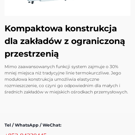
Kompaktowa konstrukcja
dla zakładów z ograniczoną
przestrzenią
Mimo zaawansowanych funkcji system zajmuje o 30%
mniej miejsca niż tradycyjne linie termokurczliwe. Jego
modułowa konstrukcja umożliwia elastyczne
rozmieszczenie, co czyni go odpowiednim dla małych i
średnich zakładów w miejskich ośrodkach przemysłowych.
Tel / WhatsApp / WeChat: