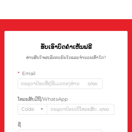
ຮັບເອົາບົດຄຳເຫັນຟຣີ
ທ່ານສົນໃຈຜະລິດຕະພັນໃດແລະຈຳນວນເທົ່າໃດ?
Email
0/100
ໂທລະສັບມືຖື/WhatsApp
Code
0/100
ຊື່