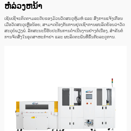
ຫໍ່ລ່ວງຫນ້າ
ເຊັນເຊີຈະຕິດຕາມລະດັບຂອງມ້ວນວັດສະດຸຫຸ້ມຫໍ່ ແລະ ສົ່ງການແຈ້ງເຕືອນ
ເມື່ອວັດສະດຸເຫຼືອນ້ອຍ, ສາມາດປ້ອງກັນການຢຸດເຊົາການຜະລິດຍ້ອນວ່າວັດ
ສະດຸບໍ່ພຽງພໍ. ລັກສະນະນີ້ຮັບປະກັນການດໍາເນີນງານຢ່າງຕໍ່ເນື່ອງ, ສໍາຄັນຕໍ່
ການຈັດສົ່ງໃນອຸດສາຫະກໍາຢາ ແລະ ຜະລິດຕະພັນທີ່ຂຶ້ນກັບລະດູການ.