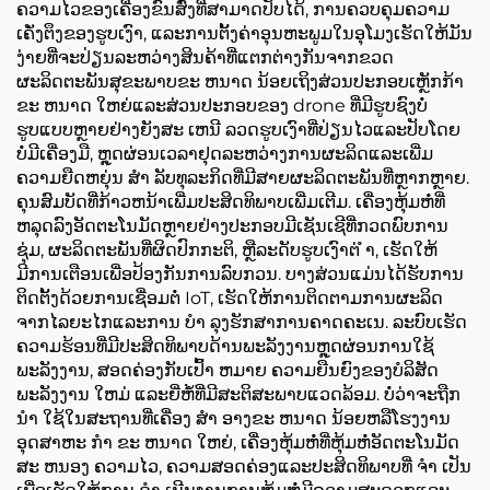
ຄວາມໄວຂອງເຄື່ອງຂົນສົ່ງທີ່ສາມາດປັບໄດ້, ການຄວບຄຸມຄວາມ
ເຄັ່ງຕຶງຂອງຮູບເງົາ, ແລະການຕັ້ງຄ່າອຸນຫະພູມໃນອຸໂມງເຮັດໃຫ້ມັນ
ງ່າຍທີ່ຈະປ່ຽນລະຫວ່າງສິນຄ້າທີ່ແຕກຕ່າງກັນຈາກຂວດ
ຜະລິດຕະພັນສຸຂະພາບຂະ ຫນາດ ນ້ອຍເຖິງສ່ວນປະກອບເຫຼັກກ້າ
ຂະ ຫນາດ ໃຫຍ່ແລະສ່ວນປະກອບຂອງ drone ທີ່ມີຮູບຊົງບໍ່
ຮູບແບບຫຼາຍຢ່າງຍັງສະ ເຫນີ ລວດຮູບເງົາທີ່ປ່ຽນໄວແລະປັບໂດຍ
ບໍ່ມີເຄື່ອງມື, ຫຼຸດຜ່ອນເວລາຢຸດລະຫວ່າງການຜະລິດແລະເພີ່ມ
ຄວາມຍືດຫຍຸ່ນ ສໍາ ລັບທຸລະກິດທີ່ມີສາຍຜະລິດຕະພັນທີ່ຫຼາກຫຼາຍ.
ຄຸນສົມບັດທີ່ກ້າວຫນ້າເພີ່ມປະສິດທິພາບເພີ່ມເຕີມ. ເຄື່ອງຫຸ້ມຫໍ່ທີ່
ຫລຸດລົງອັດຕະໂນມັດຫຼາຍຢ່າງປະກອບມີເຊັນເຊີທີ່ກວດພົບການ
ຊຸ່ມ, ຜະລິດຕະພັນທີ່ຜິດປົກກະຕິ, ຫຼືລະດັບຮູບເງົາຕ່ ໍາ, ເຮັດໃຫ້
ມີການເຕືອນເພື່ອປ້ອງກັນການລົບກວນ. ບາງສ່ວນແມ່ນໄດ້ຮັບການ
ຕິດຕັ້ງດ້ວຍການເຊື່ອມຕໍ່ IoT, ເຮັດໃຫ້ການຕິດຕາມການຜະລິດ
ຈາກໄລຍະໄກແລະການ ບໍາ ລຸງຮັກສາການຄາດຄະເນ. ລະບົບເຮັດ
ຄວາມຮ້ອນທີ່ມີປະສິດທິພາບດ້ານພະລັງງານຫຼຸດຜ່ອນການໃຊ້
ພະລັງງານ, ສອດຄ່ອງກັບເປົ້າ ຫມາຍ ຄວາມຍືນຍົງຂອງບໍລິສັດ
ພະລັງງານ ໃຫມ່ ແລະຍີ່ຫໍ້ທີ່ມີສະຕິສະພາບແວດລ້ອມ. ບໍ່ວ່າຈະຖືກ
ນໍາ ໃຊ້ໃນສະຖານທີ່ເຄື່ອງ ສໍາ ອາງຂະ ຫນາດ ນ້ອຍຫລືໂຮງງານ
ອຸດສາຫະ ກໍາ ຂະ ຫນາດ ໃຫຍ່, ເຄື່ອງຫຸ້ມຫໍ່ທີ່ຫຸ້ມຫໍ່ອັດຕະໂນມັດ
ສະ ຫນອງ ຄວາມໄວ, ຄວາມສອດຄ່ອງແລະປະສິດທິພາບທີ່ ຈໍາ ເປັນ