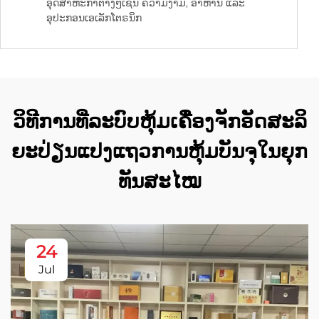
ອຸດສາຫະກຳຕ່າງໆເຊັ່ນ ຄວາມງາມ, ອາຫານ ແລະ
ອຸປະກອນເອເລັກໂຕຣນິກ
ວິທີການທີ່ລະບົບຫຸ້ມເຄື່ອງຈັກອັດສະລິ
ຍະປ່ຽນແປງແຖວການຫຸ້ມບັນຈຸໃນຍຸກ
ທັນສະໄໝ
24
Jul