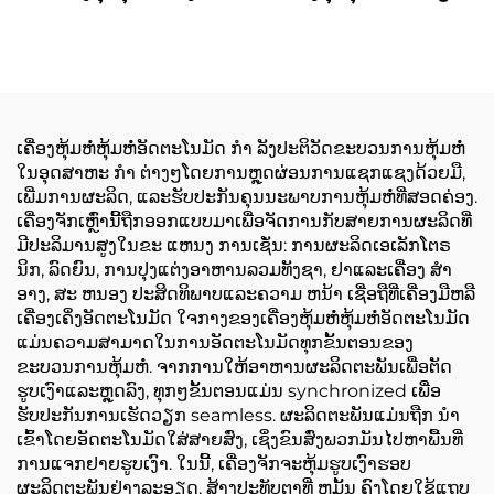
ເຄື່ອງຫຸ້ມຫໍ່ຫຸ້ມຫໍ່ອັດຕະໂນມັດ ກໍາ ລັງປະຕິວັດຂະບວນການຫຸ້ມຫໍ່
ໃນອຸດສາຫະ ກໍາ ຕ່າງໆໂດຍການຫຼຸດຜ່ອນການແຊກແຊງດ້ວຍມື,
ເພີ່ມການຜະລິດ, ແລະຮັບປະກັນຄຸນນະພາບການຫຸ້ມຫໍ່ທີ່ສອດຄ່ອງ.
ເຄື່ອງຈັກເຫຼົ່ານີ້ຖືກອອກແບບມາເພື່ອຈັດການກັບສາຍການຜະລິດທີ່
ມີປະລິມານສູງໃນຂະ ແຫນງ ການເຊັ່ນ: ການຜະລິດເອເລັກໂຕຣ
ນິກ, ລົດຍົນ, ການປຸງແຕ່ງອາຫານລວມທັງຊາ, ຢາແລະເຄື່ອງ ສໍາ
ອາງ, ສະ ຫນອງ ປະສິດທິພາບແລະຄວາມ ຫນ້າ ເຊື່ອຖືທີ່ເຄື່ອງມືຫລື
ເຄື່ອງເຄິ່ງອັດຕະໂນມັດ ໃຈກາງຂອງເຄື່ອງຫຸ້ມຫໍ່ຫຸ້ມຫໍ່ອັດຕະໂນມັດ
ແມ່ນຄວາມສາມາດໃນການອັດຕະໂນມັດທຸກຂັ້ນຕອນຂອງ
ຂະບວນການຫຸ້ມຫໍ່. ຈາກການໃຫ້ອາຫານຜະລິດຕະພັນເພື່ອຕັດ
ຮູບເງົາແລະຫຼຸດລົງ, ທຸກໆຂັ້ນຕອນແມ່ນ synchronized ເພື່ອ
ຮັບປະກັນການເຮັດວຽກ seamless. ຜະລິດຕະພັນແມ່ນຖືກ ນໍາ
ເຂົ້າໂດຍອັດຕະໂນມັດໃສ່ສາຍສົ່ງ, ເຊິ່ງຂົນສົ່ງພວກມັນໄປຫາພື້ນທີ່
ການແຈກຢາຍຮູບເງົາ. ໃນນີ້, ເຄື່ອງຈັກຈະຫຸ້ມຮູບເງົາຮອບ
ຜະລິດຕະພັນຢ່າງລະອຽດ, ສ້າງປະທັບຕາທີ່ ຫມັ້ນ ຄົງໂດຍໃຊ້ແຖບ