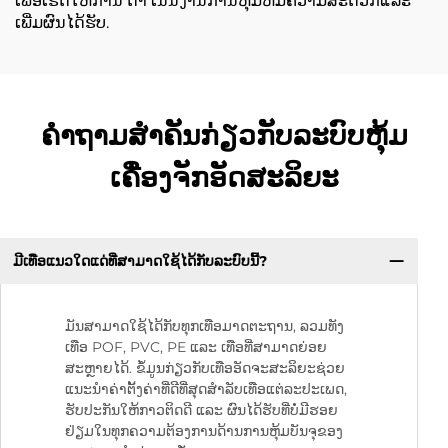
ເພື່ອເຮັດໃຫ້ການ ດໍາ ເນີນງານການຫຸ້ມຫໍ່ມີຄວາມສະດວກແລະ
ເພີ່ມຜົນໄດ້ຮັບ.
ຄໍາຖາມສໍາຄັນກ່ຽວກັບລະບົບຫຸ້ມ
ເຄື່ອງຈັກອັດສະລິຍະ
ມີເທືອແນວໃດແດ່ທີ່ສາມາດໃຊ້ໄດ້ກັບລະບົບນີ້?
ມັນສາມາດໃຊ້ໄດ້ກັບທຸກເທືອມາດຕະຖານ, ລວມທັງ
ເທືອ POF, PVC, PE ແລະ ເທືອທີ່ສາມາດຍ່ອຍ
ສະຫຼາຍໄດ້. ຂໍ້ມູນກ່ຽວກັບເທືອອັດຈະສະລິຍະຊ່ວຍ
ແນະນຳຄ່າຕັ້ງຄ່າທີ່ດີທີ່ສຸດສຳລັບເທືອແຕ່ລະປະເພດ,
ຮັບປະກັນໃຫ້ກາວຕິດດີ ແລະ ຜົນໄດ້ຮັບທີ່ບໍ່ມີຮອຍ
ຢ່ຽມໃນທຸກຄວາມຕ້ອງການດ້ານການຫຸ້ມບັນຈຸຂອງ