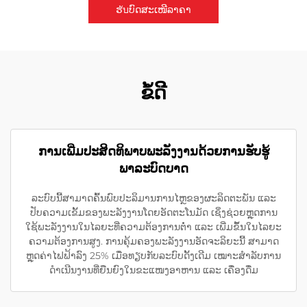
ຮับບົດສະເໜີລາຄາ
ຂໍ້ດີ
ການເພີ່ມປະສິດທິພາບພະລັງງານດ້ວຍການຮັບຮູ້
ພາລະບົດບາດ
ລະບົບນີ້ສາມາດຄົ້ນພົບປະລິມານການໄຫຼຂອງຜະລິດຕະພັນ ແລະ
ປັບຄວາມເຂັ້ມຂອງພະລັງງານໂດຍອັດຕະໂນມັດ ເຊິ່ງຊ່ວຍຫຼຸດການ
ໃຊ້ພະລັງງານໃນໄລຍະທີ່ຄວາມຕ້ອງການຕ່ຳ ແລະ ເພີ່ມຂຶ້ນໃນໄລຍະ
ຄວາມຕ້ອງການສູງ. ການຄຸ້ມຄອງພະລັງງານອັດຈະລິຍະນີ້ ສາມາດ
ຫຼຸດຄ່າໄຟຟ້າລົງ 25% ເມື່ອທຽບກັບລະບົບດັ້ງເດີມ ເໝາະສຳລັບການ
ດຳເນີນງານທີ່ຍືນຍົງໃນຂະແໜງອາຫານ ແລະ ເຄື່ອງດື່ມ