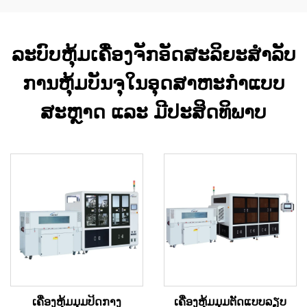
ລະບົບຫຸ້ມເຄື່ອງຈັກອັດສະລິຍະສໍາລັບ
ການຫຸ້ມບັນຈຸໃນອຸດສາຫະກໍາແບບ
ສະຫຼາດ ແລະ ມີປະສິດທິພາບ
ເຄື່ອງຫຸ້ມມຸມປິດກາງ
ເຄື່ອງຫຸ້ມມຸມຕັດແບບລຽບ