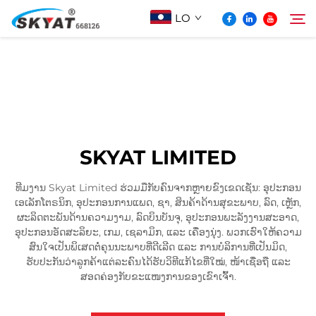
LO
ກ່ຽວກັບ Skyat
ຄົ້ນຫາ
ເຄື່ອງຫຸ້ມດ້ວຍພາດສະຕິກບໍ່ຮົ່ວ
SKYAT LIMITED
ວິດີໂອ້ & ການແລະຫຼວງ
ທີມງານ Skyat Limited ຮ່ວມມືກັບຄົນຈາກຫຼາຍຂົງເຂດເຊັ່ນ: ອຸປະກອນ
ເອເລັກໂຕຣນິກ, ອຸປະກອນການແພດ, ຊາ, ສິນຄ້າດ້ານສຸຂະພາບ, ລົດ, ເຫຼັກ,
ໂປເจັກ
ຜະລິດຕະພັນດ້ານຄວາມງາມ, ລົດບິນບັນຈຸ, ອຸປະກອນພະລັງງານສະອາດ,
ອຸປະກອນອັດສະລິຍະ, ເກມ, ເຊລາມິກ, ແລະ ເຄື່ອງນຸ່ງ. ພວກເຮົາໃຫ້ຄວາມ
ສົນໃຈເປັນພິເສດຕໍ່ຄຸນນະພາບທີ່ດີເລີດ ແລະ ການບໍລິການທີ່ເປັນມິດ,
ຂ່າວ
ຮັບປະກັນວ່າລູກຄ້າແຕ່ລະຄົນໄດ້ຮັບວິທີແກ້ໄຂທີ່ໃໝ່, ໜ້າເຊື່ອຖື ແລະ
ສອດຄ່ອງກັບຂະແໜງການຂອງເຂົາເຈົ້າ.
ຕິດຕໍ່ພວກເຮົາ