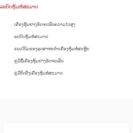
ລະບົບຫຸ້ມຫໍ່ສະມາດ
ເຄື່ອງຫຸ້ມຢາງອັດຈະເລີນຄວາມໄວສູງ
ລະບົບຫຸ້ມຫໍ່ສະມາດ
ແນວໂນ້ມຂອງອຸດສາຫະກຳເຄື່ອງຫຸ້ມຫໍ່ສະຫຼິບ
ຄູ່ມືຊື້ເຄື່ອງຫຸ້ມຢາງອັດຈະເລີນ
ຄູ່ມືຕິດຕັ້ງເຄື່ອງຫຸ້ມຫໍ່ສະມາດ