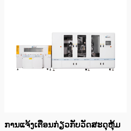
ການແຈ້ງເຕືອນກ່ຽວກັບວັດສະດຸຫຸ້ມ