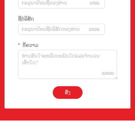
0/100
ຊື່ບໍລິສັດ
0/200
ຂໍ້ຄວາມ
0/1000
ສົ່ງ