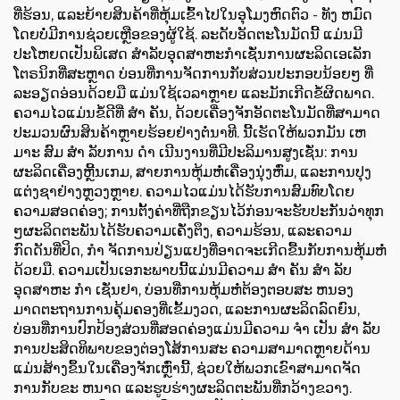
ທີ່ຮ້ອນ, ແລະຍ້າຍສິນຄ້າທີ່ຫຸ້ມເຂົ້າໄປໃນອຸໂມງຫົດຕົວ - ທັງ ຫມົດ
ໂດຍບໍ່ມີການຊ່ວຍເຫຼືອຂອງຜູ້ໃຊ້. ລະດັບອັດຕະໂນມັດນີ້ ແມ່ນມີ
ປະໂຫຍດເປັນພິເສດ ສໍາລັບອຸດສາຫະກໍາເຊັ່ນການຜະລິດເອເລັກ
ໂຕຣນິກທີ່ສະຫຼາດ ບ່ອນທີ່ການຈັດການກັບສ່ວນປະກອບນ້ອຍໆ ທີ່
ລະອຽດອ່ອນດ້ວຍມື ແມ່ນໃຊ້ເວລາຫຼາຍ ແລະມັກເກີດຂໍ້ຜິດພາດ.
ຄວາມໄວແມ່ນຂໍ້ດີທີ່ ສໍາ ຄັນ, ດ້ວຍເຄື່ອງຈັກອັດຕະໂນມັດທີ່ສາມາດ
ປະມວນຜົນສິນຄ້າຫຼາຍຮ້ອຍຢ່າງຕໍ່ນາທີ. ນີ້ເຮັດໃຫ້ພວກມັນ ເຫ
ມາະ ສົມ ສໍາ ລັບການ ດໍາ ເນີນງານທີ່ມີປະລິມານສູງເຊັ່ນ: ການ
ຜະລິດເຄື່ອງຫຼີ້ນເກມ, ສາຍການຫຸ້ມຫໍ່ເຄື່ອງນຸ່ງຫົ່ມ, ແລະການປຸງ
ແຕ່ງຊາຢ່າງຫຼວງຫຼາຍ. ຄວາມໄວແມ່ນໄດ້ຮັບການສົມທົບໂດຍ
ຄວາມສອດຄ່ອງ; ການຕັ້ງຄ່າທີ່ຖືກຂຽນໄວ້ກ່ອນຈະຮັບປະກັນວ່າທຸກ
ໆຜະລິດຕະພັນໄດ້ຮັບຄວາມເຄັ່ງຕຶງ, ຄວາມຮ້ອນ, ແລະຄວາມ
ກົດດັນທີ່ປິດ, ກໍາ ຈັດການປ່ຽນແປງທີ່ອາດຈະເກີດຂື້ນກັບການຫຸ້ມຫໍ່
ດ້ວຍມື. ຄວາມເປັນເອກະພາບນີ້ແມ່ນມີຄວາມ ສໍາ ຄັນ ສໍາ ລັບ
ອຸດສາຫະ ກໍາ ເຊັ່ນຢາ, ບ່ອນທີ່ການຫຸ້ມຫໍ່ຕ້ອງຕອບສະ ຫນອງ
ມາດຕະຖານການຄຸ້ມຄອງທີ່ເຂັ້ມງວດ, ແລະການຜະລິດລົດຍົນ,
ບ່ອນທີ່ການປົກປ້ອງສ່ວນທີ່ສອດຄ່ອງແມ່ນມີຄວາມ ຈໍາ ເປັນ ສໍາ ລັບ
ການປະສິດທິພາບຂອງຕ່ອງໂສ້ການສະ ຄວາມສາມາດຫຼາຍດ້ານ
ແມ່ນສ້າງຂຶ້ນໃນເຄື່ອງຈັກເຫຼົ່ານີ້, ຊ່ວຍໃຫ້ພວກເຂົາສາມາດຈັດ
ການກັບຂະ ຫນາດ ແລະຮູບຮ່າງຜະລິດຕະພັນທີ່ກວ້າງຂວາງ.