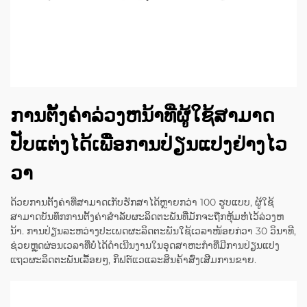
ການຕັ້ງຄ່າລ່ວງຫນ້າທີ່ຜູ້ໃຊ້ສາມາດ
ປັບແຕ່ງໄດ້ເພື່ອການປ່ຽນແປງຢ່າງໄວ
ວາ
ດ້ວຍການຕັ້ງຄ່າທີ່ສາມາດເກັບຮັກສາໄດ້ຫຼາຍກວ່າ 100 ຮູບແບບ, ຜູ້ໃຊ້
ສາມາດບັນທຶກການຕັ້ງຄ່າສໍາລັບຜະລິດຕະພັນທີ່ມັກຈະຖືກຫຸ້ມຫໍ່ໄວ້ລ່ວງຫ
ນ້າ. ການປ່ຽນລະຫວ່າງປະເພດຜະລິດຕະພັນໃຊ້ເວລາໜ້ອຍກ່ວາ 30 ວິນາທີ,
ຊ່ວຍຫຼຸດຜ່ອນເວລາທີ່ບໍ່ໄດ້ດໍາເນີນງານໃນອຸດສາຫະກໍາທີ່ມີການປ່ຽນແປງ
ແຖວຜະລິດຕະພັນເລື້ອຍໆ, ກິຟຕ໌ແວແລະສິນຄ້າສົ່ງເສີມການຂາຍ.