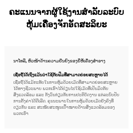
ຄະແນນຈາກຜູ້ໃຊ້ງານສໍາລັບລະບົບ
ຫຸ້ມເຄື່ອງຈັກອັດສະລິຍະ
ນາໂທລີ, ຫົວໜ້າດ້ານຄວາມຍືນຍົງຂອງຍີ່ຫໍ້ເຄື່ອງສຳອາງ
ເຊື່ອຖືໄດ້ເຖິງແມ້ນວ່າໃຊ້ກັບຟິມທີ່ສາມາດຍ່ອຍສະຫຼາຍໄດ້
ເຊື່ອຖືໄດ້ແມ້ກະທັບໃນການຫຸ້ມດ້ວຍເມັດທີ່ສາມາດຍ່ອຍສະຫຼາຍ
ໄດ້ທາງຊີວະພາບ ພວກເຮົາໄດ້ປ່ຽນໄປໃຊ້ເມັດທີ່ເປັນມິດກັບ
ສິ່ງແວດລ້ອມ ແລະ ກັງວົນກ່ຽວກັບການປະຕິບັດງານ ແຕ່ລະບົບປັບ
ການຕັ້ງຄ່າໄດ້ດີເລີດ. ຄຸນນະພາບໃນການຫຸ້ມດ້ວຍເມັດຍັງຄົງທີ່
ດຽວກັນ ແລະ ສະໜັບສະໜູນເປົ້າໝາຍດ້ານສິ່ງແວດລ້ອມຂອງ
ພວກເຮົາ