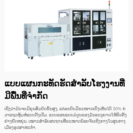
ແບບແຜນກະທັດຮັດສໍາລັບໂຮງງານທີ່
ມີພື້ນທີ່ຈໍາກັດ
ເຖິງວ່າມັນຈະມີຄຸນສົມບັດຂັ້ນສູງ, ແຕ່ລະບົບມີຂະໜາດເບິ່ງເຫັນໄດ້ 30% ກ່
ວາແຖວຫຸ້ມຫໍ່ແບບດັ້ງເດີມ. ແບບແຜນແບບມໍດູນຂອງມັນອະນຸຍາດໃຫ້ຕິດຕັ້ງ
ຢ່າງຍືດຫຍຸ່ນ, ເໝາະສຳລັບສະຖານທີ່ຂະໜາດນ້ອຍຈົນເຖິງກາງໃນສູນກາງ
ເມືອງອຸດສາຫະກໍາ.