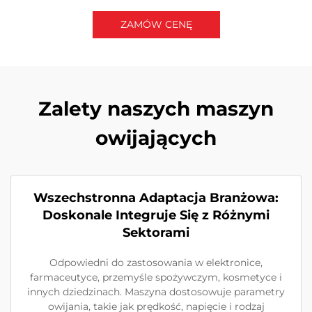
ZAMÓW CENĘ
Skontaktuj się z nami
Zalety naszych maszyn
owijających
Wszechstronna Adaptacja Branżowa:
Doskonale Integruje Się z Różnymi
Sektorami
Odpowiedni do zastosowania w elektronice,
farmaceutyce, przemyśle spożywczym, kosmetyce i
innych dziedzinach. Maszyna dostosowuje parametry
owijania, takie jak prędkość, napięcie i rodzaj