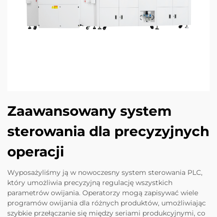
Zaawansowany system
sterowania dla precyzyjnych
operacji
Wyposażyliśmy ją w nowoczesny system sterowania PLC,
który umożliwia precyzyjną regulację wszystkich
parametrów owijania. Operatorzy mogą zapisywać wiele
programów owijania dla różnych produktów, umożliwiając
szybkie przełączanie się między seriami produkcyjnymi, co