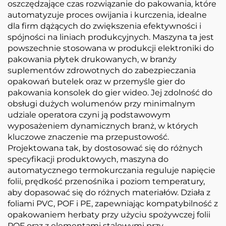
oszczędzające czas rozwiązanie do pakowania, które
automatyzuje proces owijania i kurczenia, idealne
dla firm dążących do zwiększenia efektywności i
spójności na liniach produkcyjnych. Maszyna ta jest
powszechnie stosowana w produkcji elektroniki do
pakowania płytek drukowanych, w branży
suplementów zdrowotnych do zabezpieczania
opakowań butelek oraz w przemyśle gier do
pakowania konsolek do gier wideo. Jej zdolność do
obsługi dużych wolumenów przy minimalnym
udziale operatora czyni ją podstawowym
wyposażeniem dynamicznych branż, w których
kluczowe znaczenie ma przepustowość.
Projektowana tak, by dostosować się do różnych
specyfikacji produktowych, maszyna do
automatycznego termokurczania reguluje napięcie
folii, prędkość przenośnika i poziom temperatury,
aby dopasować się do różnych materiałów. Działa z
foliami PVC, POF i PE, zapewniając kompatybilność z
opakowaniem herbaty przy użyciu spożywczej folii
POF oraz z elementami stalowymi przy