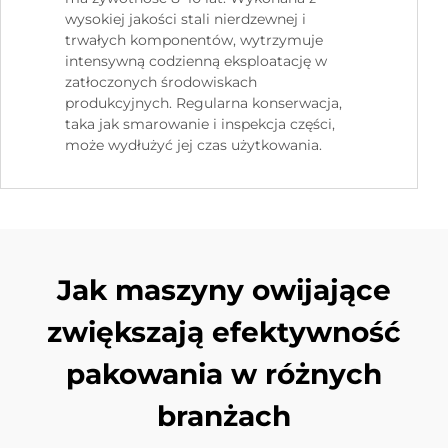
wysokiej jakości stali nierdzewnej i
trwałych komponentów, wytrzymuje
intensywną codzienną eksploatację w
zatłoczonych środowiskach
produkcyjnych. Regularna konserwacja,
taka jak smarowanie i inspekcja części,
może wydłużyć jej czas użytkowania.
Jak maszyny owijające
zwiększają efektywność
pakowania w różnych
branżach