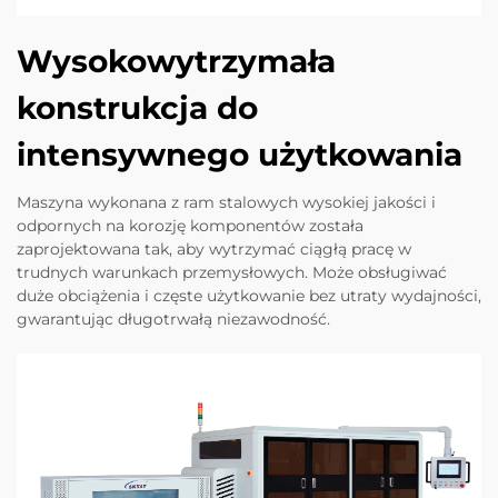
Wysokowytrzymała
konstrukcja do
intensywnego użytkowania
Maszyna wykonana z ram stalowych wysokiej jakości i
odpornych na korozję komponentów została
zaprojektowana tak, aby wytrzymać ciągłą pracę w
trudnych warunkach przemysłowych. Może obsługiwać
duże obciążenia i częste użytkowanie bez utraty wydajności,
gwarantując długotrwałą niezawodność.