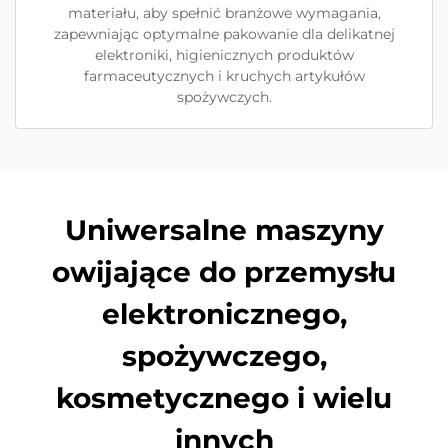
materiału, aby spełnić branżowe wymagania,
zapewniając optymalne pakowanie dla delikatnej
elektroniki, higienicznych produktów
farmaceutycznych i kruchych artykułów
spożywczych.
Uniwersalne maszyny
owijające do przemysłu
elektronicznego,
spożywczego,
kosmetycznego i wielu
innych