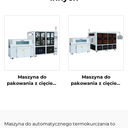
Maszyna do
Maszyna do
pakowania z cięciem
pakowania z cięciem
narożników i
narożników i ukrytą
uszczelnieniem
linią
środkowym
Maszyna do automatycznego termokurczania to