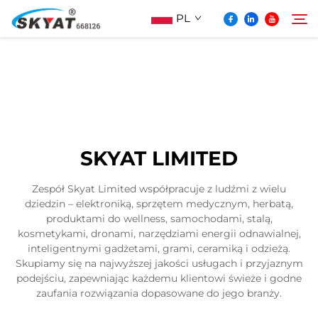
PL
O Skyat
Szukaj
Maszyna Do Pakowania Termościskanego
SKYAT LIMITED
Bez Pospolonek
Zespół Skyat Limited współpracuje z ludźmi z wielu
dziedzin – elektroniką, sprzętem medycznym, herbatą,
Wideo I Zastosowanie
produktami do wellness, samochodami, stalą,
kosmetykami, dronami, narzędziami energii odnawialnej,
inteligentnymi gadżetami, grami, ceramiką i odzieżą.
Projektowanie
Skupiamy się na najwyższej jakości usługach i przyjaznym
podejściu, zapewniając każdemu klientowi świeże i godne
zaufania rozwiązania dopasowane do jego branży.
Aktualności