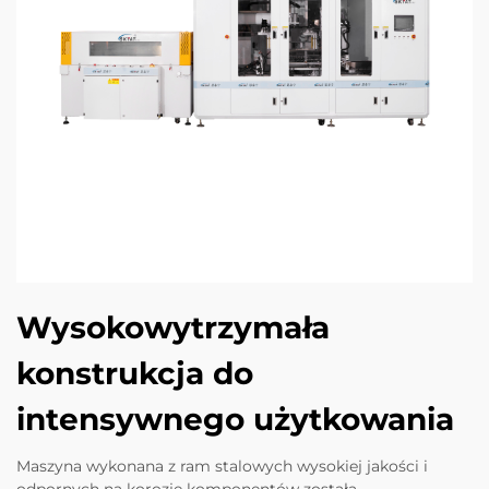
Wysokowytrzymała
konstrukcja do
intensywnego użytkowania
Maszyna wykonana z ram stalowych wysokiej jakości i
odpornych na korozję komponentów została