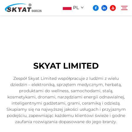
PL
O Skyat
Szukaj
Maszyna Do Pakowania Termościskanego
SKYAT LIMITED
Bez Pospolonek
Zespół Skyat Limited współpracuje z ludźmi z wielu
dziedzin – elektroniką, sprzętem medycznym, herbatą,
Wideo I Zastosowanie
produktami do wellness, samochodami, stalą,
kosmetykami, dronami, narzędziami energii odnawialnej,
inteligentnymi gadżetami, grami, ceramiką i odzieżą.
Projektowanie
Skupiamy się na najwyższej jakości usługach i przyjaznym
podejściu, zapewniając każdemu klientowi świeże i godne
zaufania rozwiązania dopasowane do jego branży.
Aktualności