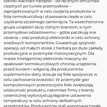
szeroki wachlarz narzędzi – od ręcznych dmuchaw
cieplnych po tunele przemysłowe –
zaprojektowanych w celu owijania produktów w
folię termokurczliwą i stosowania ciepła w celu
uzyskania szczelnego zamknięcia. Ta wszechstronna
grupa urządzeń służy różnym branżom, w tym
przemysłowi odzieżowemu – gdzie paczkują one
ubrania – oraz produkcji elektroniki w celu ochrony
wrażliwych komponentów. Gwarantuje spójność
operacji, od małych stoisk z herbatą po duże zakłady
produkcyjne w przemyśle motoryzacyjnym. Dla
marek inteligentnej elektroniki maszyny do
opakowań termokurczliwych chronią urządzenia
przed kurzem i wilgocią; dla producentów
suplementów diety stosuje się folie spożywcze w
celu zachowania świeżości. W przemyśle gier
komputerowych przezroczyste folie zwiększają
widoczność produktu, natomiast firmy z branży
ceramicznej wykorzystują łagodne ustawienia
temperatury w celu ochrony delikatnych
przedmiotów. Producentów stali wspomaga trwała