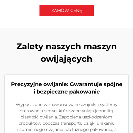
ZAMÓW CENĘ
Skontaktuj się z nami
Zalety naszych maszyn
owijających
Precyzyjne owijanie: Gwarantuje spójne
i bezpieczne pakowanie
Wyposażone w zaawansowane czujniki i systemy
sterowania serwo, które zapewniają jednolitą
ciasność owijania. Zapobiega uszkodzeniom
produktów podczas transportu dzięki unikaniu
nadmiernego owijania lub luźnego pakowania, a