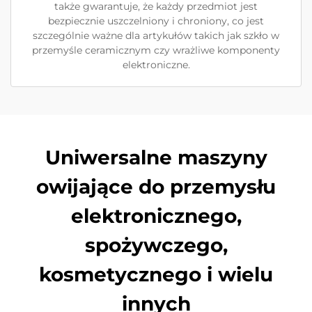
także gwarantuje, że każdy przedmiot jest
bezpiecznie uszczelniony i chroniony, co jest
szczególnie ważne dla artykułów takich jak szkło w
przemyśle ceramicznym czy wrażliwe komponenty
elektroniczne.
Uniwersalne maszyny
owijające do przemysłu
elektronicznego,
spożywczego,
kosmetycznego i wielu
innych