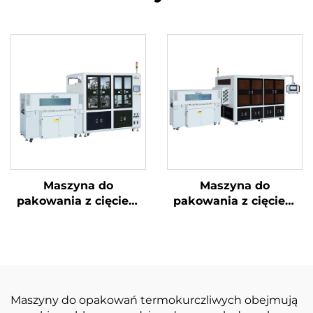
Maszyna do
Maszyna do
pakowania z cięciem
pakowania z cięciem
narożników i
narożników i ukrytą
uszczelnieniem
linią
środkowym
Maszyny do opakowań termokurczliwych obejmują