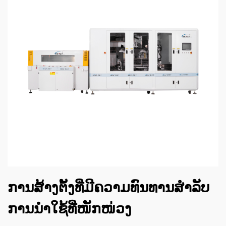
ການສ້າງຕັ້ງທີ່ມີຄວາມທົນທານສຳລັບ
ການນຳໃຊ້ທີ່ໜັກໜ່ວງ