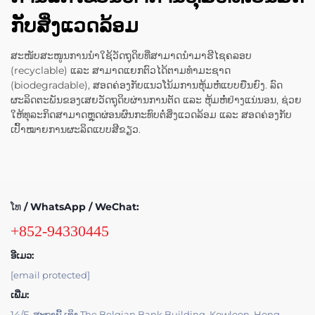
ກັບສິ່ງແວດລ້ອມ
ສະໜັບສະໜູນການນຳໃຊ້ວັດຖຸດິບທີ່ສາມາດນຳມາຮີໄຊຄລອບ
(recyclable) ແລະ ສາມາດແຍກຕົວໄດ້ຕາມທຳມະຊາດ
(biodegradable), ສອດຄ່ອງກັບແນວໂນ້ມການຫຸ້ມຫໍ່ແບບຍືນຍົງ. ລົດ
ຜະລິດຕະພັນຂອງເສຍວັດຖຸດິບຜ່ານການຕັດ ແລະ ຫຸ້ມຫໍ່ຢ່າງແນ່ນອນ, ຊ່ວຍ
ໃຫ້ທຸລະກິດສາມາດຫຼຸດຜ່ອນຜົນກະທົບຕໍ່ສິ່ງແວດລ້ອມ ແລະ ສອດຄ່ອງກັບ
ເປົ້າໝາຍການຜະລິດແບບສີຂຽວ.
ໂທ / WhatsApp / WeChat:
+852-94330445
ອີເມວ:
[email protected]
ເພີ່ມ:
14/F ,ສະຖານີ້ ເທິງ The Belgian Bank Building, Kowloon, Hong