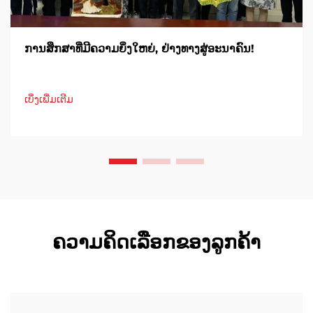
ການສຶກສາທີ່ມີຄວາມຍິ່ງໃຫຍ່, ຢ່າງທາງສູ່ອະນາຄົນ!
ເບິ່ງເພີ່ມເຕີມ
ຄວາມຄິດເລືອກຂອງລູກຄ້າ