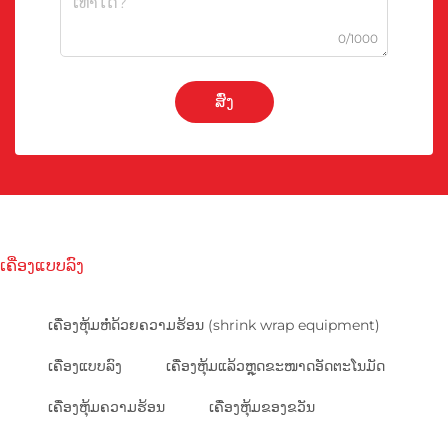
0/1000
ສົ່ງ
ເຄື່ອງແບບລົງ
ເຄື່ອງຫຸ້ມຫໍ່ດ້ວຍຄວາມຮ້ອນ (shrink wrap equipment)
ເຄື່ອງແບບລົງ
ເຄື່ອງຫຸ້ມແລ້ວຫຼຸດຂະໜາດອັດຕະໂນມັດ
ເຄື່ອງຫຸ້ມຄວາມຮ້ອນ
ເຄື່ອງຫຸ້ມຂອງຂວັນ