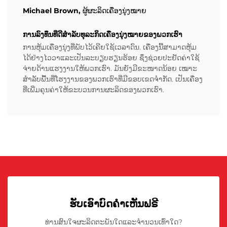
Michael Brown, ຜູ້ຜະລິດເຄື່ອງນຸ່ງໝາຍ
ການລົງທຶນທີ່ດີສໍາລັບທຸລະກິດເຄື່ອງນຸ່ງໝາຍຂອງພວກເຮົາ
ການຫຸ້ມເຄື່ອງນຸ່ງທີ່ພັບໄວ້ເຄີຍໃຊ້ເວລາດົນ. ເຄື່ອງນີ້ສາມາດຫຸ້ມ
ໄດ້ຢ່າງໄວວາແລະເປັນລະບຽບຮຽນຮ້ອຍ ຊຶ່ງຊ່ວຍປະຢັດຄ່າໃຊ້
ຈ່າຍດ້ານແຮງງານໃຫ້ພວກເຮົາ. ມັນຍັງມີຂະໜາດນ້ອຍ ເໝາະ
ສຳລັບພື້ນທີ່ໂຮງງານຂອງພວກເຮົາທີ່ມີຂອບເຂດຈໍາກັດ. ເປັນເຄື່ອງ
ທີ່ເພີ່ມຄຸນຄ່າໃຫ້ຂະບວນການຜະລິດຂອງພວກເຮົາ.
ຮັບເອົາບົດຄຳເຫັນຟຣີ
ທ່ານສົນໃຈຜະລິດຕະພັນໃດແລະຈຳນວນເທົ່າໃດ?