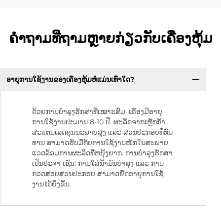
ຄຳຖາມທີ່ຖາມຫຼາຍກ່ຽວກັບເຄື່ອງຫຸ້ມ
ອາຍຸ​ການ​ໃຊ້ງານ​ຂອງ​ເຄື່ອງ​ຫຸ້ມ​ຫໍ່​ແມ່ນ​ເທົ່າ​ໃດ?
ດ້ວຍ​ການ​ບຳ​ລຸງ​ຮັກ​ສາ​ທີ່​ເໝາະ​ສົມ, ເຄື່ອງ​ມີອາຍຸ
ການ​ໃຊ້ງານ​ປະ​ມານ 8-10 ປີ. ຜະ​ລິດ​ຈາກ​ເຫຼັກ​ກ້າ​
ສະ​ແຕນ​ເລດ​ຄຸນ​ນະ​ພາບ​ສູງ ແລະ ສ່ວນ​ປະ​ກອບ​ທີ່​ທົນ​
ທານ ສາ​ມາດ​ຮັບ​ມື​ກັບ​ການ​ໃຊ້ງານ​ໜັກ​ໃນ​ສະ​ພາບ​
ແວດ​ລ້ອມ​ການ​ຜະ​ລິດ​ທີ່​ຫຍຸ້ງ​ຍາກ. ການ​ບຳ​ລຸງ​ຮັກ​ສາ​
ເປັນ​ປະ​ຈຳ ເຊັ່ນ: ການ​ໃສ່​ນ້ຳ​ມັນ​ບຳ​ລຸງ ແລະ ການ​
ກວດ​ສອບ​ສ່ວນ​ປະ​ກອບ ສາ​ມາດ​ຍືດ​ອາຍຸ​ການ​ໃຊ້
ງານ​ໄດ້​ຍິ່ງ​ຂຶ້ນ.