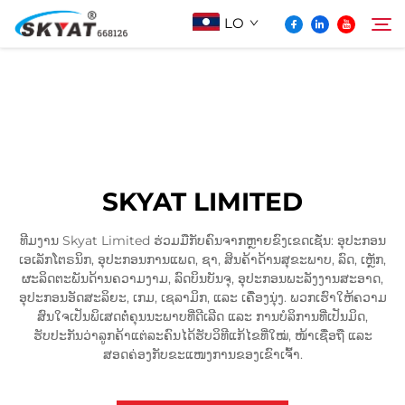
LO
ກ່ຽວກັບ Skyat
ຄົ້ນຫາ
ເຄື່ອງຫຸ້ມດ້ວຍພາດສະຕິກບໍ່ຮົ່ວ
SKYAT LIMITED
ວິດີໂອ້ & ການແລະຫຼວງ
ທີມງານ Skyat Limited ຮ່ວມມືກັບຄົນຈາກຫຼາຍຂົງເຂດເຊັ່ນ: ອຸປະກອນ
ເອເລັກໂຕຣນິກ, ອຸປະກອນການແພດ, ຊາ, ສິນຄ້າດ້ານສຸຂະພາບ, ລົດ, ເຫຼັກ,
ໂປເจັກ
ຜະລິດຕະພັນດ້ານຄວາມງາມ, ລົດບິນບັນຈຸ, ອຸປະກອນພະລັງງານສະອາດ,
ອຸປະກອນອັດສະລິຍະ, ເກມ, ເຊລາມິກ, ແລະ ເຄື່ອງນຸ່ງ. ພວກເຮົາໃຫ້ຄວາມ
ສົນໃຈເປັນພິເສດຕໍ່ຄຸນນະພາບທີ່ດີເລີດ ແລະ ການບໍລິການທີ່ເປັນມິດ,
ຂ່າວ
ຮັບປະກັນວ່າລູກຄ້າແຕ່ລະຄົນໄດ້ຮັບວິທີແກ້ໄຂທີ່ໃໝ່, ໜ້າເຊື່ອຖື ແລະ
ສອດຄ່ອງກັບຂະແໜງການຂອງເຂົາເຈົ້າ.
ຕິດຕໍ່ພວກເຮົາ