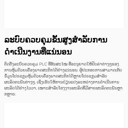
ລະບົບຄວບຄຸມຂັ້ນສູງສຳລັບການ
ດຳເນີນງານທີ່ແນ່ນອນ
ຕິດຕັ້ງລະບົບຄວບຄຸມ PLC ທີ່ທັນສະໄໝ ທີ່ອະນຸຍາດໃຫ້ປັບຄ່າຕ່າງໆຂອງ
ການຫຸ້ມດ້ວຍເຄື່ອງພາດສະຕິກໄດ້ຢ່າງແນ່ນອນ. ຜູ້ປະກອບການສາມາດເກັບ
ຂໍ້ມູນໂປຣແກຼມຫຸ້ມດ້ວຍເຄື່ອງພາດສະຕິກໄດ້ຫຼາຍໂປຣແກຼມສຳລັບ
ຜະລິດຕະພັນຕ່າງໆ, ເຊິ່ງເຮັດໃຫ້ການປ່ຽນແປງລະຫວ່າງການດຳເນີນການ
ຜະລິດໄດ້ຢ່າງໄວວາ, ເໝາະສຳລັບໂຮງງານຜະລິດທີ່ມີສາຍຜະລິດຕະພັນຫຼາ
ກຫຼາຍ.