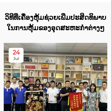
ວິທີທີ່ເຄື່ອງຫຸ້ມຊ່ວຍເພີ່ມປະສິດທິພາບ
ໃນການຫຸ້ມຂອງອຸດສະຫະກຳຕ່າງໆ
24
Jul