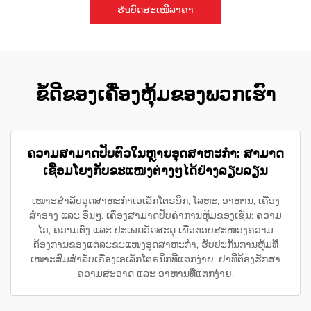
ຮับບົດສະເໜີລາຄາ
ຂໍ້ດີຂອງເຄື່ອງຫຸ້ມຂອງພວກເຮົາ
ຄວາມສາມາດປັບຕົວໃນຫຼາຍອຸດສາຫະກຳ: ສາມາດ
ເຊື່ອມໂຍງກັບຂະແໜງຕ່າງໆໄດ້ຢ່າງລຽບລຽນ
ເໝາະສຳລັບອຸດສາຫະກຳເອເລັກໂຕຣນິກ, ໂລຫະ, ອາຫານ, ເຄື່ອງ
ສຳອາງ ແລະ ອື່ນໆ. ເຄື່ອງສາມາດປັບຄ່າການຫຸ້ມຂອງເຊັ່ນ: ຄວາມ
ໄວ, ຄວາມຕຶງ ແລະ ປະເພດວັດສະດຸ ເພື່ອຕອບສະໜອງຄວາມ
ຕ້ອງການຂອງແຕ່ລະຂະແໜງອຸດສາຫະກຳ, ຮັບປະກັນການຫຸ້ມທີ່
ເໝາະສົມສຳລັບເຄື່ອງເອເລັກໂຕຣນິກທີ່ແຕກງ່າຍ, ຢາທີ່ຕ້ອງຮັກສາ
ຄວາມສະອາດ ແລະ ອາຫານທີ່ແຕກງ່າຍ.