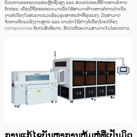
ດ້ວຍການອອກແບບແຜ່ນເຫຼັກຊັ້ນສູງ ແລະ ສ່ວນປະກອບທີ່ຕ້ານທານຕໍ່ການ
ກັດກ່ອນ, ເຄື່ອງນີ້ຖືກອອກແບບມາເພື່ອໃຫ້ສາມາດຕ້ານທານຕໍ່ການດຳເນີນ
ງານຕໍ່ເນື່ອງໃນສະພາບແວດລ້ອມອຸດສາຫະກຳທີ່ຮຸນແຮງ. ມັນສາມາດ
ຈັດການກັບພະລັງງານຫຼາຍ ແລະ ການນຳໃຊ້ຢ່າງຕໍ່ເນື່ອງໂດຍບໍ່ຕ້ອງ
compromise ກັບປະສິດທິພາບ, ຮັບປະກັນຄວາມສາມາດໃນໄລຍະຍາວ.
ການແກ້ໄຂບັນຫາການຫຸ້ມຫໍ່ທີ່ເປັນມິດ