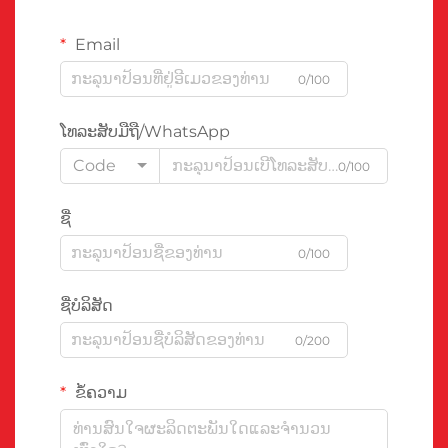
Email
0/100
ໂທລະສັບມືຖື/WhatsApp
Code
0/100
ຊື່
0/100
ຊື່ບໍລິສັດ
0/200
ຂໍ້ຄວາມ