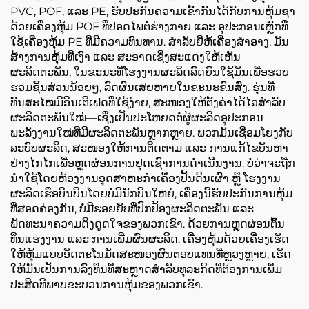
PVC, POF, ແລະ PE, ຮັບປະກັນຄວາມເຂົ້າກັນໄດ້ກັບການຫຸ້ມຊາ
ດ້ວຍເຄື່ອງຫຸ້ມ POF ທີ່ປອດໄພຕໍ່ຮ່າງກາຍ ແລະ ອຸປະກອນເຫຼັກທີ່
ໃຊ້ເຄື່ອງຫຸ້ມ PE ທີ່ມີຄວາມທົນທານ. ສຳລັບຍີ່ຫໍ້ເຄື່ອງສຳອາງ, ມັນ
ສ້າງການຫຸ້ມທີ່ເງົາ ແລະ ສະອາດເຊິ່ງສະແດງໃຫ້ເຫັນ
ຜະລິດຕະພັນ, ໃນຂະນະທີ່ໂຮງງານຜະລິດລົດຍົນໃຊ້ມັນເພື່ອຮວບ
ຮວມຊິ້ນສ່ວນນ້ອຍໆ, ລົດຜົນເສຍຫາຍໃນຂະນະຂົນສົ່ງ. ຮຸ່ນທີ່
ທັນສະໄໝມີອິນເຕີເຟດທີ່ໃຊ້ງ່າຍ, ສະໜອງໃຫ້ຕັ້ງຄ່າໄດ້ໄວສຳລັບ
ຜະລິດຕະພັນໃໝ່—ເຊິ່ງເປັນປະໂຫຍດຕໍ່ຜູ້ຜະລິດອຸປະກອນ
ພະລັງງານໃໝ່ທີ່ມີຜະລິດຕະພັນຫຼາກຫຼາຍ. ພວກມັນເຊື່ອມໂຍງກັບ
ລະບົບຜະລິດ, ສະໜອງໃຫ້ການຕິດຕາມ ແລະ ການແກ້ໄຂບັນຫາ
ຢ່າງໄກໄກເພື່ອຫຼຸດຜ່ອນການຢຸດເຊົາການດຳເນີນງານ. ບໍ່ວ່າຈະຖືກ
ນຳໃຊ້ໂດຍຫ້ອງງານອຸດສາຫະກຳເຄື່ອງປັ້ນດິນເຜົາ ຫຼື ໂຮງງານ
ຜະລິດເຮືອບິນບິນໂດຍບໍ່ມີນັກບິນໃຫຍ່, ເຄື່ອງນີ້ຮັບປະກັນການຫຸ້ມ
ທີ່ສອດຄ່ອງກັນ, ບໍ່ມີຮອຍຍັບທີ່ປົກປ້ອງຜະລິດຕະພັນ ແລະ
ພັດທະນາຄວາມດຶງດູດໃຈຂອງພວກເຂົາ. ດ້ວຍການຫຼຸດຜ່ອນຕົ້ນ
ທຶນແຮງງານ ແລະ ການເພີ່ມຜົນຜະລິດ, ເຄື່ອງຫຸ້ມດ້ວຍເຄື່ອງເຮັດ
ໃຫ້ຫຸ້ມແບບອັດຕະໂນມັດສະໜອງຜົນຕອບແທນທີ່ຫຼວງຫຼາຍ, ເຮັດ
ໃຫ້ມັນເປັນການລົງທຶນທີ່ສະຫຼາດສຳລັບທຸລະກິດທີ່ຕ້ອງການເພີ່ມ
ປະສິດທິພາບຂະບວນການຫຸ້ມຂອງພວກເຂົາ.