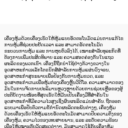
ເຄື່ອງຫຸ້ມດ້ວຍເຄື່ອງເຮັດໃຫ້ຫຸ້ມແບບອັດຕະໂນມັດແມ່ນການແກ້ໄຂ
ການຫຸ້ມທີ່ຊ່ວຍປະຢັດເວລາ ແລະ ສາມາດອັດຕະໂນມັດ
ຂະບວນການຫຸ້ມ ແລະ ການຫຸບຕົວລົງໄດ້, ເໝາະສຳລັບທຸລະກິດທີ່
ຕ້ອງການເພີ່ມປະສິດທິພາບ ແລະ ຄວາມສອດຄ່ອງກັນໃນແຖວ
ຜະລິດຂອງພວກເຂົາ. ເຄື່ອງນີ້ຖືກນຳໃຊ້ຢ່າງກ້ວາງຂວາງໃນ
ອຸດສາຫະກຳເອເລັກໂຕຣນິກສ໌ສຳລັບການຫຸ້ມແຜ່ນວົງຈອນ,
ອຸດສາຫະກຳສຸຂະພາບເພື່ອປ້ອງກັນການຫຸ້ມຂວດ, ແລະ
ອຸດສາຫະກຳເກມເພື່ອຫຸ້ມກ່ອງເຄື່ອງຫຼິ້ນວີດີໂອ. ຄວາມສາມາດຂອງ
ມັນໃນການຈັດການປະລິມານຫຼວງຫຼາຍດ້ວຍການຊ່ວຍເຫຼືອຂອງຜູ້
ປະຕິບັດງານໜ້ອຍທີ່ສຸດເຮັດໃຫ້ມັນເປັນເຄື່ອງມືທີ່ສຳຄັນໃນ
ອຸດສາຫະກຳທີ່ມີຄວາມໄວສູງເຊິ່ງຜົນຜະລິດແມ່ນສຳຄັນ. ຖືກອອກ
ແບບມາເພື່ອປັບຕົວຕາມຂໍ້ກຳນົດຜະລິດຕະພັນຕ່າງໆ, ເຄື່ອງຫຸ້ມ
ດ້ວຍເຄື່ອງເຮັດໃຫ້ຫຸ້ມແບບອັດຕະໂນມັດສາມາດປັບຄວາມຕຶງຂອງ
ເຄື່ອງຫຸ້ມ, ຄວາມໄວຂອງເທບສາຍພານ, ແລະ ລະດັບຄວາມຮ້ອນ
ເພື່ອໃຫ້ເໝາະກັບວັດສະດຸຕ່າງໆ. ມັນສາມາດໃຊ້ກັບເຄື່ອງຫຸ້ມ