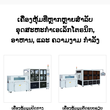
ເຄື່ອງຫຸ້ມທີ່ຫຼາກຫຼາຍສຳລັບ
ອຸດສະຫະກຳເອເລັກໂຕຣນິກ,
ອາຫານ, ແລະ ຄວາມງາມ ກຳລັງ
ເຄື່ອງຫຸ້ມມຸມປິດກາງ
ເຄື່ອງຫຸ້ມມຸມຕັດແບບລຽບ