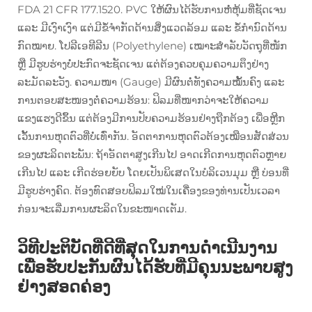
FDA 21 CFR 177.1520. PVC ໃຫ້ຜົນໄດ້ຮັບການຫໍ່ຫຸ້ມທີ່ຊັດເຈນ
ແລະ ມີເງົາເງົາ ແຕ່ມີຂໍ້ຈຳກັດດ້ານສິ່ງແວດລ້ອມ ແລະ ຂໍ້ກຳນົດດ້ານ
ກົດໝາຍ. ໂປລີເອທີລີນ (Polyethylene) ເໝາະສຳລັບວັດຖຸທີ່ໜັກ
ຫຼື ມີຮູບຮ່າງບໍ່ປະກົດຈະຊັດເຈນ ແຕ່ຕ້ອງຄວບຄຸມຄວາມຕຶງຢ່າງ
ລະມັດລະວັງ. ຄວາມໜາ (Gauge) ມີຜົນຕໍ່ທັງຄວາມໝັ້ນຄົງ ແລະ
ການຕອບສະໜອງຕໍ່ຄວາມຮ້ອນ: ຟິລມທີ່ໜາກວ່າຈະໃຫ້ຄວາມ
ແຂງແຮງດີຂຶ້ນ ແຕ່ຕ້ອງມີການປັບຄວາມຮ້ອນຢ່າງຖືກຕ້ອງ ເພື່ອຫຼີກ
ເວັ້ນການຫຸດຕົວທີ່ບໍ່ເທົ່າກັນ. ອັດຕາການຫຸດຕົວຕ້ອງເໝືອນສັດສ່ວນ
ຂອງຜະລິດຕະພັນ: ຖ້າອັດຕາສູງເກີນໄປ ອາດເກີດການຫຸດຕົວຫຼາຍ
ເກີນໄປ ແລະ ເກີດຮ່ອຍຍັບ ໂດຍເປັນພິເສດໃນບໍລິເວນມຸມ ຫຼື ບ່ອນທີ່
ມີຮູບຮ່າງຄົດ. ຕ້ອງທົດສອບຟິລມໃໝ່ໃນເຄື່ອງຂອງທ່ານເປັນເວລາ
ກ່ອນຈະເລີ່ມການຜະລິດໃນຂະໜາດເຕັມ.
ວິທີປະຕິບັດທີ່ດີທີ່ສຸດໃນການດຳເນີນງານ
ເພື່ອຮັບປະກັນຜົນໄດ້ຮັບທີ່ມີຄຸນນະພາບສູງ
ຢ່າງສອດຄ່ອງ