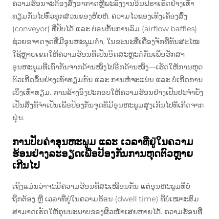
ຄວາມຮ້ອນຈະຕ້ອງສົ່ງອາກາດຫຼືພະລັງງານອິນຟຣາເຣັດຢ່າງເທົ່າ
ທຽມກັນໄປທົ່ວທຸກສ່ວນຂອງຫີບຫໍ່. ຄວາມໄວຂອງເທິງເຄື່ອງສົ່ງ
(conveyor) ທີ່ປັບໄດ້ ແລະ ບ່ອນກັ້ນການລົມ (airflow baffles)
ຊ່ວຍຂຈາດຈຸດທີ່ມີອຸນຫະພູມຕ່ຳ, ໃນຂະນະທີ່ເຄື່ອງຈັກທີ່ທັນສະໄໝ
ໃຊ້ຫຼາຍເຂດໃຫ້ຄວາມຮ້ອນທີ່ເປັນອິດສະຫຼະຕໍ່ກັນເພື່ອຮັກສາ
ອຸນຫະພູມທີ່ເທົ່າກັນຈາກດ້ານໜຶ່ງໄປອີກດ້ານໜຶ່ງ—ເຮັດໃຫ້ການຫຸດ
ຕົວເກີດຂຶ້ນຢ່າງເທົ່າທຽມກັນ ແລະ ການຫໍ່ຈະແນ່ນ ແລະ ບໍ່ເກີດການ
ເບິ່ງເທົ່າທຽມ. ການລ້າງອົງປະກອບໃຫ້ຄວາມຮ້ອນຢ່າງເປັນປະຈຳຍັງ
ເປັນສິ່ງທີ່ຈຳເປັນເພື່ອປ້ອງກັນຈຸດທີ່ມີອຸນຫະພູມສູງເກີນໄປທີ່ເກີດຈາກ
ຝຸ່ນ.
ການປັບຄ່າອຸນຫະພູມ ແລະ ເວລາທີ່ຢູ່ໃນຄວາມ
ຮ້ອນຢ່າງລະອຽດເພື່ອປ້ອງກັນການຫຸດຕົວຫຼາຍ
ເກີນໄປ
ເຖິງແມ່ນວ່າຈະມີຄວາມຮ້ອນທີ່ສະເໝືອນກັນ ແຕ່ອຸນຫະພູມທີ່ບໍ່
ຖືກຕ້ອງ ຫຼື ເວລາທີ່ຢູ່ໃນຄວາມຮ້ອນ (dwell time) ທີ່ບໍ່ເໝາະສົມ
ສາມາດເຮັດໃຫ້ຄຸນນະພາບຂອງຜິວໜ້າເສຍຫາຍໄດ້. ຄວາມຮ້ອນທີ່