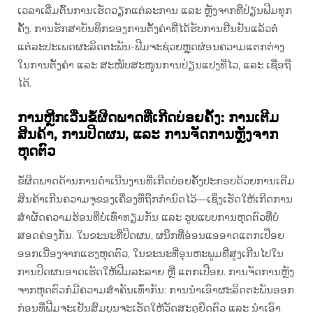
ເວລາເລີ່ມຕົ້ນການເຮັດວຽກແຕ່ລະການ ແລະ ຫຼັງຈາກທີ່ປ່ຽນຟີມທຸກ
ຄັ້ງ. ການຮັກສາບັນທຶກຂອງການຕັ້ງຄ່າທີ່ໄດ້ຮັບການຢືນຢັນແລ້ວຕໍ່
ແຕ່ລະປະເພດຜະລິດຕະພັນ-ຟີມຈະຊ່ວຍຫຼຸດຜ່ອນຄວາມແຕກຕ່າງ
ໃນການຕັ້ງຄ່າ ແລະ ສະໜັບສະໜູນການປ່ຽນແປງທີ່ໄວ, ແລະ ເຊື່ອຖື
ໄດ້.
ການຫຼີກເວີ່ນຂໍ້ຜິດພາດທີ່ເກີດບ່ອຍຄັ້ງ: ການເຕີມ
ສິນຄ້າ, ການປິດຜນ, ແລະ ການຈັດການຫຼັງຈາກ
ຫຸດຕົວ
ຂໍ້ຜິດພາດດ້ານການດຳເນີນງານທີ່ເກີດບ່ອຍຄັ້ງປະກອບດ້ວຍການເຕີມ
ສິນຄ້າເກີນຄວາມຈຸຂອງເຄື່ອງທີ່ຖືກກຳນົດໄວ້—ເຊິ່ງເຮັດໃຫ້ເກີດການ
ສຳຜັດຄວາມຮ້ອນທີ່ບໍ່ເທົ່າທຽມກັນ ແລະ ຮູບແບບການຫຸດຕົວທີ່ບໍ່
ສອດຄ່ອງກັນ. ໃນຂະນະທີ່ປິດຜນ, ຜນຶກທີ່ອ່ອນແອອາດແຕກເປືອຍ
ອອກເນື່ອງຈາກແຮງຫຸດຕົວ, ໃນຂະນະທີ່ອຸນຫະພູມທີ່ສູງເກີນໄປໃນ
ການປິດຜນອາດເຮັດໃຫ້ຟີມລະລາຍ ຫຼື ແຕກເປືອຍ. ການຈັດການຫຼັງ
ຈາກຫຸດຕົວກໍມີຄວາມສຳຄັນເທົ່າກັນ: ການນຳເອົາຜະລິດຕະພັນອອກ
ກ່ອນທີ່ຟີມຈະເຢັນສົມບູນຈະເຮັດໃຫ້ວັດສະດຸຍືດຕົວ ແລະ ນຳເອົາ