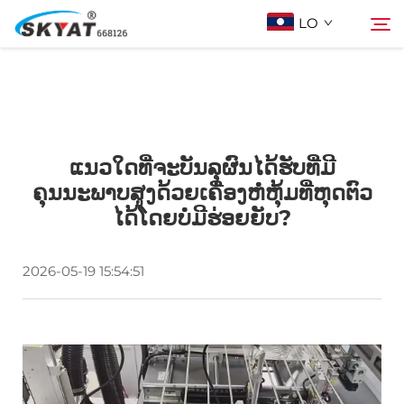
LO
ກ່ຽວກັບ Skyat
ຄົ້ນຫາ
ແນວໃດທີ່ຈະບັນລຸຜົນໄດ້ຮັບທີ່ມີ
ເຄື່ອງຫຸ້ມດ້ວຍພາດສະຕິກບໍ່ຮົ່ວ
ຄຸນນະພາບສູງດ້ວຍເຄື່ອງຫໍ່ຫຸ້ມທີ່ຫຸດຕົວ
ໄດ້ໂດຍບໍ່ມີຮ່ອຍຍັບ?
ວິດີໂອ້ & ການແລະຫຼວງ
2026-05-19 15:54:51
ໂຄງການ
ຂ່າວ
ຕິດຕໍ່ພວກເຮົາ