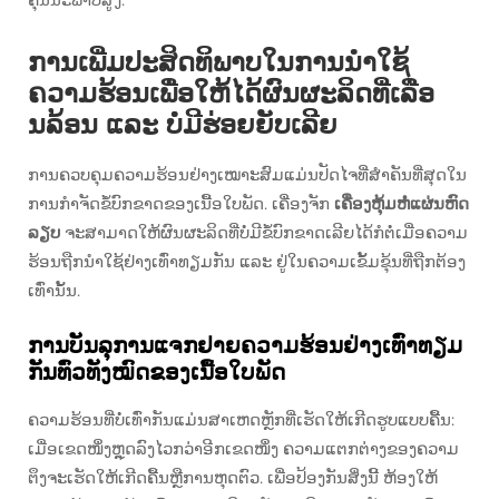
ການເພີ່ມປະສິດທິພາບໃນການນຳໃຊ້
ຄວາມຮ້ອນເພື່ອໃຫ້ໄດ້ຜົນຜະລິດທີ່ເລືອ
ນລ້ອນ ແລະ ບໍ່ມີຮ່ອຍຍັບເລີຍ
ການຄວບຄຸມຄວາມຮ້ອນຢ່າງເໝາະສົມແມ່ນປັດໄຈທີ່ສຳຄັນທີ່ສຸດໃນ
ການກຳຈັດຂໍ້ບົກຂາດຂອງເນື້ອໃບພັດ. ເຄື່ອງຈັກ
ເຄື່ອງຫຸ້ມຫໍ່ແຜ່ນຫົດ
ລຽບ
ຈະສາມາດໃຫ້ຜົນຜະລິດທີ່ບໍ່ມີຂໍ້ບົກຂາດເລີຍໄດ້ກໍຕໍ່ເມື່ອຄວາມ
ຮ້ອນຖືກນຳໃຊ້ຢ່າງເທົ່າທຽມກັນ ແລະ ຢູ່ໃນຄວາມເຂັ້ມຂຸ້ນທີ່ຖືກຕ້ອງ
ເທົ່ານັ້ນ.
ການບັນລຸການແຈກຢາຍຄວາມຮ້ອນຢ່າງເທົ່າທຽມ
ກັນທົ່ວທັງໝົດຂອງເນື້ອໃບພັດ
ຄວາມຮ້ອນທີ່ບໍ່ເທົ່າກັນແມ່ນສາເຫດຫຼັກທີ່ເຮັດໃຫ້ເກີດຮູບແບບຄື້ນ:
ເມື່ອເຂດໜຶ່ງຫຼຸດລົງໄວກວ່າອີກເຂດໜຶ່ງ ຄວາມແຕກຕ່າງຂອງຄວາມ
ຕຶງຈະເຮັດໃຫ້ເກີດຄື້ນຫຼືການຫຸດຕົວ. ເພື່ອປ້ອງກັນສິ່ງນີ້ ຫ້ອງໃຫ້