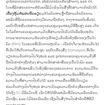
ອຸປະກອນເອເລັກໂຕຣນິກ, ຜະລິດຕະພັນເຄື່ອງສຳອາງ, ແລະ ຢາ,
ໂດຍທີ່ລັກສະນະການຫໍ່ດ້ວຍຟີລ໌ມົດລົງເປັນສິ່ງທີ່ບໍ່ສາມາດຕົກລົງໄດ້.
ເຄື່ອງຫຸ້ມຫໍ່ແຜ່ນຫົດລຽບ
ແກ້ໄຂບັນຫາເຫຼົ່ານີ້ຜ່ານເຕັກນິກການ
ຜະລິດທີ່ຖືກອອກແບບຢ່າງມີຄວາມຖືກຕ້ອງ. ຕ່າງຈາກລະບົບທົ່ວໄປ,
ລະບົບນີ້ປະສົມປະສານມອດູນຄວບຄຸມອຸນຫະພູມິທີ່ຊັ້ນສູງ ແລະ ເຕັກ
ໂນໂລຍີການຄວບຄຸມຄວາມດັນທີ່ສາມາດປັບຕົວໄດ້ເພື່ອຮັບປະກັນ
ການແຈກຢາຍຄວາມຮ້ອນຢ່າງເທົ່າທຽມກັນທົ່ວທັງໝົດຂອງເນື້ອໃບ
ພັດ (film) ໃນຂະນະທີ່ເກີດການຫຸດຕົວ—ເພື່ອກຳຈັດຈຸດຮ້ອນເກີນໄປ
ທີ່ເຮັດໃຫ້ເກີດການເບື່ອນຮູບ. ລະບົບເຄື່ອງສົ່ງ (conveyor) ທີ່ເຮັດ
ວຽກຮ່ວມກັນຢ່າງເປັນຈັງຫວະ ແລະ ອຸປະກອນຄວບຄຸມຄວາມຕຶງທີ່
ຖືກປັບຄ່າຢ່າງຖືກຕ້ອງ ສາມາດຮັກສາທ່າທີ່ຂອງເນື້ອໃບພັດ ແລະ
ຄວາມຕຶງທີ່ເໝາະສົມໃນທັງໝົດຂອງຂະບວນການ. ຄວາມຮ່ວມມືກັນ
ຢ່າງເປັນເອກະລາດລະຫວ່າງການຄວບຄຸມຄວາມຮ້ອນທີ່ຖືກຕ້ອງ,
ຄວາມດັນທີ່ສາມາດປັບຕົວໄດ້, ແລະ ການເຄື່ອນທີ່ທີ່ເຮັດວຽກ
ຮ່ວມກັນຢ່າງເປັນຈັງຫວະ ສາມາດບັນລຸຄວາມຖືກຕ້ອງທີ່ແຕກຕ່າງກັນ
ໄດ້ເຖິງ 0.1 ມີລີແມັດເທີ, ເຮັດໃຫ້ໄດ້ຜົນຜະລິດທີ່ມີຄວາມເລືອນລ້ອນ,
ມືອາຊີບ, ແລະ ບໍ່ມີຮ່ອຍຍັບເລີຍ ເຊິ່ງເປັນສິ່ງຈຳເປັນສຳລັບຍີ່ຫໍ້ທີ່ມີ
ຄຸນນະພາບສູງ.