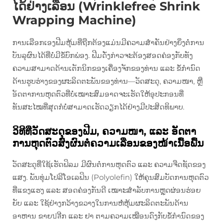
ໄດ້ຢ່າງເລືອນ (Wrinklefree Shrink
Wrapping Machine)
ການເລືອກເອງຟີມຫຸ້ມທີ່ຖືກຕ້ອງແມ່ນມີຄວາມສຳຄັນຢ່າງຍິ່ງຕໍ່ການ
ບັນລຸຜົນໄດ້ທີ່ບໍ່ມີຂໍ້ບົກພ່ອງ. ຟີມດັ່ງກ່າວຈະຕ້ອງສອດຄ່ອງກັບທັງ
ຄວາມສາມາດດ້ານເຕັກນິກຂອງເຄື່ອງຈັກຂອງທ່ານ ແລະ ຂໍ້ກຳນົດ
ດ້ານຮູບຮ່າງຂອງຜະລິດຕະພັນຂອງທ່ານ—ວັດສະດຸ, ຄວາມໜາ, ຫຼື
ອັດຕາການຫຸດຕົວທີ່ບໍ່ເໝາະສົມອາດຈະເຮັດໃຫ້ອຸປະກອນທີ່
ທັນສະໄໝທີ່ສຸດກໍບໍ່ສາມາດເຮັດວຽກໄດ້ຢ່າງມີປະສິດທິພາບ.
ວິທີທີ່ວັດສະດຸຂອງຟີມ, ຄວາມໜາ, ແລະ ອັດຕາ
ການຫຸດຕົວສົ່ງຜົນຕໍ່ຄວາມເລືອນຂອງໜ້າເນື້ອພື້ນ
ວັດສະດຸທີ່ໃຊ້ເຮັດຟິລມ ມີຜົນຕໍ່ການຫຸດຕົວ ແລະ ຄວາມຈືດຊັດຂອງ
ແສງ. ພັນທຸ່ມໂປລີໂອເລຟິນ (Polyolefin) ໃຫ້ຄຸນສົມບັດການຫຸດຕົວ
ທີ່ແຂງແຮງ ແລະ ສອດຄ່ອງກັນດີ ເໝາະສຳລັບການຫຼຸດຜ່ອນຮ່ອຍ
ຍັບ ແລະ ໃຊ້ຢ່າງກວ້າງຂວາງໃນການຫໍ່ຫຸ້ມຜະລິດຕະພັນດ້ານ
ອາຫານ ຂາຍปลີກ ແລະ ຢາ ຕາມຄວາມເໝືອນດົງກັບຂໍ້ກຳນົດຂອງ