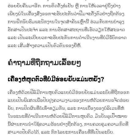
ຮ່ອຍຍັບຄືນມາອີກ. ການຕິດຕັ້ງທໍ່ເຢັນ ຫຼື ການໃຫ້ເວລາຢູ່ນິ່ງຢ່າງ
ເພີຍງພໍໃນເຄື່ອງສົ່ງອອກຈະຮັບປະກັນວ່າຟີມຈະຕັ້ງຕົວຢ່າງຖືກຕ້ອງ.
ການຝຶກອົບຮົມພະນັກງານໃນຈຸດສຳຄັນເຫຼົ່ານີ້ ຮ່ວມກັບການບຳລຸງ
ຮັກສາເປັນປະຈຳ ແລະ ການຮັກສາສະຖານທີ່ເຮັດວຽກໃຫ້ສະອາດ
ແລະ ເປັນລະເບີຍບວກຈະຮັບປະກັນການດຳເນີນງານທີ່ບໍ່ມີຂໍ້ບົກຂາດ
ແລະ ເສີມສ້າງຄວາມເປັນຕົວຕົນຂອງຍີ່ຫໍ້.
ຄຳຖາມທີ່ຖືກຖາມເລື້ອຍໆ
ເຄື່ອງຫໍ່ຫຸດຕົວທີ່ບໍ່ມີຮ່ອຍຍັບແມ່ນຫຍັງ?
ເຄື່ອງຫໍ່ດ້ວຍຟີລ໌ມີການຫຸບຕົວແບບບໍ່ມີຮ່ອຍຍັບແມ່ນລະບົບທີ່ຖືກອອກ
ແບບເປັນພິເສດເພື່ອປັບປຸງຄວາມງາມຂອງການຫໍ່ດ້ວຍການຂຈັດຮ່ອຍ
ຍັບ, ການປິດຜົນທີ່ບໍ່ເທົ່າທຽມກັນ, ແລະ ການເບື່ອງຂອງບໍລິເວນທີ່ຫໍ່
ໃນຂະນະທີ່ດຳເນີນການຫໍ່ດ້ວຍຟີລ໌ມີການຫຸບຕົວ. ມັນບັນລຸເປົ້າໝາຍ
ນີ້ຜ່ານການນຳໃຊ້ຄວາມຮ້ອນຢ່າງຖືກຕ້ອງ, ການຄວບຄຸມຄວາມກົດທີ່
ສາມາດປັບຕົວໄດ້, ແລະ ກົກໄລຍະການເຄື່ອນທີ່ທີ່ເປັນລະບົບ.