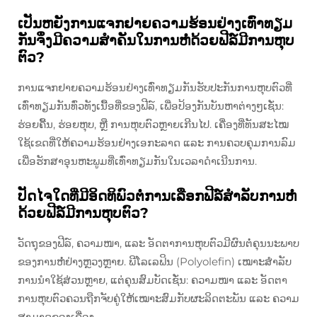
ເປັນຫຍັງການແຈກຢາຍຄວາມຮ້ອນຢ່າງເທົ່າທຽມ
ກັນຈຶ່ງມີຄວາມສຳຄັນໃນການຫໍ່ດ້ວຍຟີລ໌ມີການຫຸບ
ຕົວ?
ການແຈກຢາຍຄວາມຮ້ອນຢ່າງເທົ່າທຽມກັນຮັບປະກັນການຫຸບຕົວທີ່
ເທົ່າທຽມກັນທົ່ວທັງເນື້ອທີ່ຂອງຟີລ໌, ເພື່ອປ້ອງກັນບັນຫາຕ່າງໆເຊັ່ນ:
ຮ່ອຍຄື້ນ, ຮ່ອຍຫຸບ, ຫຼື ການຫຸບຕົວຫຼາຍເກີນໄປ. ເຄື່ອງທີ່ທັນສະໄໝ
ໃຊ້ເຂດທີ່ໃຫ້ຄວາມຮ້ອນຢ່າງເອກະລາດ ແລະ ການຄວບຄຸມການລົມ
ເພື່ອຮັກສາອຸນຫະພູມທີ່ເທົ່າທຽມກັນໃນເວລາດຳເນີນການ.
ປັດໄຈໃດທີ່ມີອິດທິພົວຕໍ່ການເລືອກຟີລ໌ສຳລັບການຫໍ່
ດ້ວຍຟີລ໌ມີການຫຸບຕົວ?
ວັດຖຸຂອງຟີລ໌, ຄວາມໜາ, ແລະ ອັດຕາການຫຸບຕົວມີຜົນຕໍ່ຄຸນນະພາບ
ຂອງການຫໍ່ຢ່າງຫຼວງຫຼາຍ. ພີໂລເລຟິນ (Polyolefin) ເໝາະສຳລັບ
ການນຳໃຊ້ສ່ວນຫຼາຍ, ແຕ່ຄຸນສົມບັດເຊັ່ນ: ຄວາມໜາ ແລະ ອັດຕາ
ການຫຸບຕົວຄວນຖືກຈັບຄູ່ໃຫ້ເໝາະສົມກັບຜະລິດຕະພັນ ແລະ ຄວາມ
ສາມາດຂອງເຄື່ອງ.