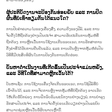
ຜູ້ປະຕິບັດງານຈະປ້ອງກັນຮ່ອຍຍັບ ແລະ ການປິດ
ຜົນທີ່ບໍ່ເທົ່າທຽມກັນໄດ້ແນວໃດ?
ການປັບຄ່າຄວາມໄວຂອງເຄື່ອງສົ່ງ, ຄວາມຕຶງຂອງຟີລ໌, ແລະ ການ
ຈັດຕັ້ງໃຫ້ຖືກຕ້ອງຢ່າງເປັນປະຈຳ ສາມາດຮັບປະກັນການຫຸ້ມຫໍ່ທີ່
ຖືກຕ້ອງ. ການຫຼີກເວັ້ນການໃຊ້ງານເກີນຂອບເຂດ, ການຮັກສາການ
ຕັ້ງຄ່າທີ່ໄດ້ຮັບການຢືນຢັນແລ້ວ, ແລະ ການເຢັນຫຼັງຈາກຫຸ້ມຫໍ່ກໍເປັນ
ວິທີທີ່ມີປະສິດທິຜົນໃນການປ້ອງກັນການເກີດຮ່ອຍ.
ບັນຫາດຳເນີນງານທີ່ເກີດຂຶ້ນເປັນປະຈຳແມ່ນຫຍັງ,
ແລະ ວິທີໃດທີ່ສາມາດຫຼີກເວັ້ນໄດ້?
ບັນຫາເຊັ່ນ: ການໃຊ້ງານເຄື່ອງຈັກເກີນຂອບເຂດ, ການໃຊ້ຟີລ໌ທີ່ບໍ່
ເຂົ້າກັນໄດ້, ແລະ ການຈັດການຫຼັງຈາກຫຸ້ມຫໍ່ທີ່ບໍ່ຖືກຕ້ອງ ອາດເຮັດ
ໃຫ້ເກີດຂໍ້ບົກພ່ອງ. ການຝຶກອົບຮົມພະນັກງານຢ່າງພຽງພໍ, ການບໍາລຸງ
ຮັກສາເປັນປະຈຳ, ແລະ ການຈັດຕັ້ງບ່ອນເຮັດວຽກຢ່າງເປັນລະບົບ
ສາມາດຊ່ວຍຫຼີກເວັ້ນຂໍ້ຜິດພາດເຫຼົ່ານີ້.