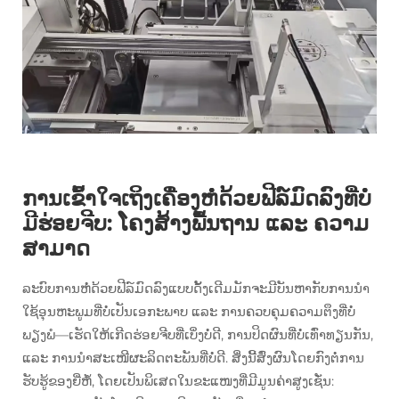
ການເຂົ້າໃຈເຖິງເຄື່ອງຫໍ່ດ້ວຍຟີລ໌ມົດລົງທີ່ບໍ່
ມີຮ່ອຍຈີບ: ໂຄງສ້າງພື້ນຖານ ແລະ ຄວາມ
ສາມາດ
ລະບົບການຫໍ່ດ້ວຍຟີລ໌ມົດລົງແບບດັ້ງເດີມມັກຈະມີບັນຫາກັບການນຳ
ໃຊ້ອຸນຫະພູມທີ່ບໍ່ເປັນເອກະພາບ ແລະ ການຄວບຄຸມຄວາມຕຶງທີ່ບໍ່
ພຽງພໍ—ເຮັດໃຫ້ເກີດຮ່ອຍຈີບທີ່ເບິ່ງບໍ່ດີ, ການປິດຜົນທີ່ບໍ່ເທົ່າທຽນກັນ,
ແລະ ການນຳສະເໜີຜະລິດຕະພັນທີ່ບໍ່ດີ. ສິ່ງນີ້ສົ່ງຜົນໂດຍກົງຕໍ່ການ
ຮັບຮູ້ຂອງຍີ່ຫໍ້, ໂດຍເປັນພິເສດໃນຂະແໜງທີ່ມີມູນຄ່າສູງເຊັ່ນ: