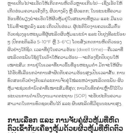
ຫຼາຍເກີນໄປຈະເຮັດໃຫ້ເກີດການຫົດຕົວຫຼາຍເກີນໄປ—ເຊິ່ງເຮັດໃຫ້
ເກີດຮ່ອມຄວາມເຄັ່ງຕຶງ, ຜິວບາງລົງ ຫຼື ຜິວແຕກ; ໃນຂະນະທີ່ຄວາມ
ຮ້ອນທີ່ບໍ່ພຽງພໍຈະເຮັດໃຫ້ຜິວຫຸ້ມຢູ່ໃນສະພາບທີ່ຫຼວມ ແລະ ມີແນວ
ໂນ້ມທີ່ຈະຫຼຸດລົງ ແລະ ເກີດເປັນຮ່ອມ. ຜູ້ປະຕິບັດງານຄວນເລີ່ມຕົ້ນ
ດ້ວຍຊ່ວງອຸນຫະພູມທີ່ຜູ້ຜະລິດຜິວຫຸ້ມແນະນຳ ແລະ ປັບປຸງທີລະນ້ອຍ
ໆ (ປົກກະຕິແລ້ວ 5–10°F ຫຼື 3–6°C) ໂດຍສັງເກດການຫົດຕົວຂອງ
ຜິວຢ່າງໃກ້ຊິດ. ເວລາທີ່ຢູ່ໃນຄວາມຮ້ອນ (dwell time)—ຄືເວລາທີ່
ຜະລິດຕະພັນໃຊ້ຢູ່ໃນເຕົາໃຫ້ຄວາມຮ້ອນ—ຈະຕ້ອງຖືກປົບດຸນໃຫ້
ເໝາະສົມ: ການຢູ່ໃນເວລາທີ່ຍາວຂຶ້ນທີ່ອຸນຫະພູມຕ່ຳ ມັກຈະໃຫ້ຜົນ
ໄດ້ຮັບທີ່ເລືອນກວ່າການສຳຜັດກັບຄວາມຮ້ອນສູງເປັນເວລາສັ້ນ. ການ
ທົດສອບຕົວຢ່າງກັບແຕ່ລະການຈັບຄູ່ໃໝ່ລະຫວ່າງຜະລິດຕະພັນ-ຜິວ
ຫຸ້ມຈະຊ່ວຍກຳນົດຄ່າທີ່ເໝາະສົມທີ່ສຸດ; ການບັນທຶກຄ່າເຫຼົ່ານີ້ໄວ້ໃນ
ຂະບວນການດຳເນີນງານມາດຕະຖານ (SOP) ຈະຮັບປະກັນຄວາມ
ສາມາດໃນການທົດຊອບຄືນໄດ້ ແລະ ຜົນຜະລິດທີ່ມີຄຸນນະພາບສູງ.
ການເລືອກ ແລະ ການຈັບຄູ່ຜິວຫຸ້ມທີ່ຫົດ
ຕົວເຂົ້າກັບເຄື່ອງຫຸ້ມດ້ວຍຜິວຫຸ້ມທີ່ຫົດຕົວ