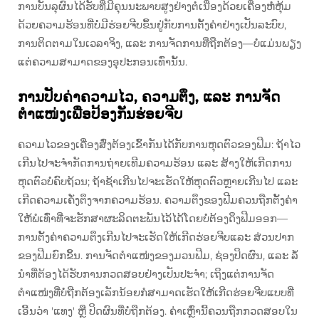
ການບັນລຸຜົນໄດ້ຮັບທີ່ມີຄຸນນະພາບສູງຢ່າງຕໍ່ເນື່ອງດ້ວຍເຄື່ອງຫໍ່ຫຸ້ມ
ດ້ວຍຄວາມຮ້ອນທີ່ບໍ່ມີຮ່ອຍຈີບຂຶ້ນຢູ່ກັບການຕັ້ງຄ່າຢ່າງເປັນລະບົບ,
ການຕິດຕາມໃນເວລາຈິງ, ແລະ ການຈັດການທີ່ຖືກຕ້ອງ—ບໍ່ແມ່ນພຽງ
ແຕ່ຄວາມສາມາດຂອງອຸປະກອນເທົ່ານັ້ນ.
ການປັບຄ່າຄວາມໄວ, ຄວາມຕຶງ, ແລະ ການຈັດ
ຕຳແໜ່ງເພື່ອປ້ອງກັນຮ່ອຍຈີບ
ຄວາມໄວຂອງເຄື່ອງສົ່ງຕ້ອງເຂົ້າກັນໄດ້ກັບການຫຸດຕົວຂອງຟີມ: ຖ້າໄວ
ເກີນໄປຈະຈຳກັດການຖ່າຍເທີມຄວາມຮ້ອນ ແລະ ສ້າງໃຫ້ເກີດການ
ຫຸດຕົວບໍ່ຄົບຖ້ວນ; ຖ້າຊ້າເກີນໄປຈະເຮັດໃຫ້ຫຸດຕົວຫຼາຍເກີນໄປ ແລະ
ເກີດຄວາມເຄັ່ງຕຶງຈາກຄວາມຮ້ອນ. ຄວາມຕຶງຂອງຟີມຄວນຖືກຕັ້ງຄ່າ
ໃຫ້ພໍເທົ່າທີ່ຈະຮັກສາຜະລິດຕະພັນໄວ້ໄດ້ໂດຍບໍ່ຕ້ອງດຶງຟີມອອກ—
ການຕັ້ງຄ່າຄວາມຕຶງເກີນໄປຈະເຮັດໃຫ້ເກີດຮ່ອຍຈີບແລະ ສ່ວນປາກ
ຂອງຟີມຍົກຂຶ້ນ. ການຈັດຕຳແໜ່ງຂອງມວນຟີມ, ຊ່ອງປິດຜົນ, ແລະ ລໍ້
ນຳທີ່ຕ້ອງໄດ້ຮັບການກວດສອບຢ່າງເປັນປະຈຳ; ເຖິງແຕ່ການຈັດ
ຕຳແໜ່ງທີ່ບໍ່ຖືກຕ້ອງເລັກນ້ອຍກໍສາມາດເຮັດໃຫ້ເກີດຮ່ອຍຈີບແບບທີ່
ເອີ້ນວ່າ 'ແທງ' ຫຼື ປິດຜົນທີ່ບໍ່ຖືກຕ້ອງ. ຄ່າເຫຼົ່ານີ້ຄວນຖືກກວດສອບໃນ