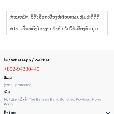
ກ່ອນຫນ້າ:
ວິທີເລືອກເຄື່ອງຫໍ່ດ້ວຍແຜ່ນຫຸ້ມຫໍ່ທີ່ດີທີ່ສຸດສຳລັບທຸລະກິດຂອງທ່ານ
ຕໍ່ໄປ:
ເປັນຫຍັງໂຮງງານຈຶ່ງຫັນໄປໃຊ້ເຄື່ອງຕັດມຸມແລະຫຸ້ມດ້ວຍຟີລ໌ອັດຕະໂນມັດຢ່າງສົມບູນ?
ໂທ / WhatsApp / WeChat:
+852-94330445
ອີເມວ:
[email protected]
ເພີ່ມ:
14/F ,ສະຖານີ້ ເທິງ The Belgian Bank Building, Kowloon, Hong
Kong.
ລິ້ງໄວໆ