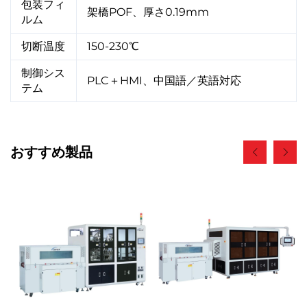
包装フィ
架橋POF、厚さ0.19mm
ルム
切断温度
150-230℃
制御シス
PLC＋HMI、中国語／英語対応
テム
おすすめ製品