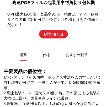
高速POFフィルム包装用中封角切り包装機
UPH最大1200個、良品率99％、精度±0.1mm。各種
サイズの箱に対応可能。今すぐお見積もりをご依頼く
ださい！
お問い合わせ
概要
仕様
おすすめ製品
主要製品の優位性：
1.ワンタッチサイズ切替：ボックス寸法を入力するだけで
自動調整が可能で、手動介入が不要。切替時間は90％短
縮。
2.高速包装：UPH最大1200個／時。手作業による包装を
大幅に上回り、大量生産ラインに最適。
3.高収率：収率98％以上。しわのない滑らかな切断によ