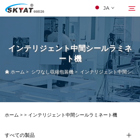
JA
スカイアットについて
検索
インテリジェント中間シールラミネ
シワなし収縮包装機
ート機
ホーム
>
シワなし収縮包装機
>
インテリジェント中間シールラミネート機
ビデオとアプリケーション
プロジェクト
ニュース
ホーム >
>
インテリジェント中間シールラミネート機
Kontakuto Us
すべての製品