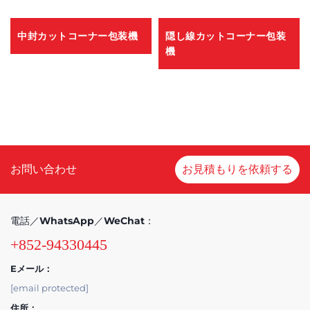
中封カットコーナー包装機
隠し線カットコーナー包装
機
お問い合わせ
お見積もりを依頼する
電話／WhatsApp／WeChat：
+852-94330445
Eメール：
[email protected]
住所：