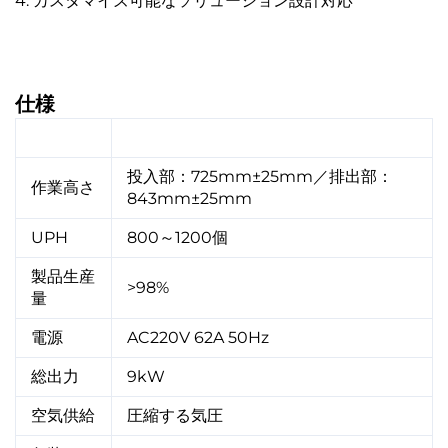
4. カスタマイズ可能なソリューション設計対応
仕様
仕様
詳細
投入部：725mm±25mm／排出部：
作業高さ
843mm±25mm
UPH
800～1200個
製品生産
>98%
量
電源
AC220V 62A 50Hz
総出力
9kW
空気供給
圧縮する気圧