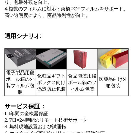
り、包装外観を向上。
4.複数のフィルムに対応：架橋POFフィルムをサポート。
高い透明度により、商品陳列性が向上。
適用シナリオ:
電子製品用段
化粧品ギフト
食品包装用段
ボール箱の外
医薬品向け外
ボックス向け
ボール箱のフ
装フィルム包
箱包装
偽造防止包装
ィルム包装
装
サービス保証：
1. 1年間の全機器保証
2. 7日×24時間のリモート技術サポート
3. 無料現地設置および試運転