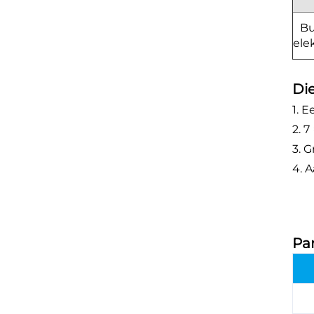
Bu
ele
Di
1. 
2. 
3. G
4. 
Pa