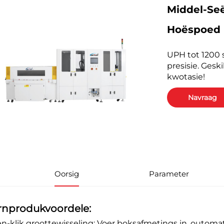
Middel-Seë
Hoëspoed 
UPH tot 1200 
presisie. Gesk
kwotasie!
Navraag
Oorsig
Parameter
rnprodukvoordele:
Een-klik groottewisseling: Voer boksafmetings in, outo