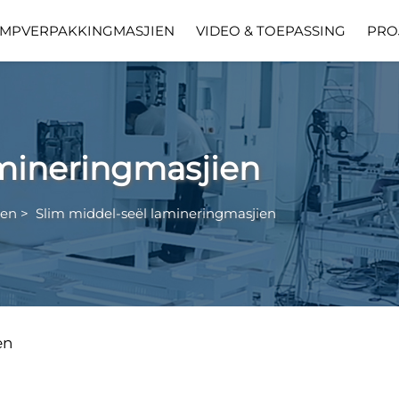
IMPVERPAKKINGMASJIEN
VIDEO & TOEPASSING
PRO
amineringmasjien
ien
>
Slim middel-seël lamineringmasjien
en