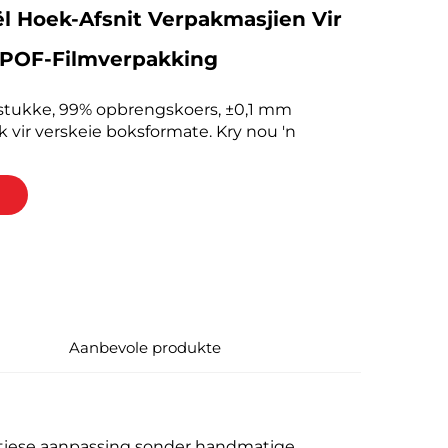
l Hoek-Afsnit Verpakmasjien Vir
POF-Filmverpakking
stukke, 99% opbrengskoers, ±0,1 mm
ik vir verskeie boksformate. Kry nou 'n
Aanbevole produkte
matiese aanpassing sonder handmatige