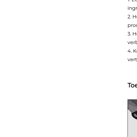
ing
2. 
pro
3. 
ver
4. 
ver
Toe