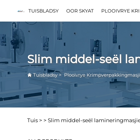
TUISBLADSY
OOR SKYAT
PLOOIVRYE KR
Slim middel-seël l
Tuisbladsy
>
Plooivrye Krimpverpakkingmasj
Tuis >
>
Slim middel-seël lamineringmasji