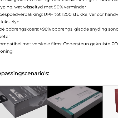
ryping, wat wisseltyd met 90% verminder
Hoëspoedverpakking: UPH tot 1200 stukke, ver oor handv
duksielyn
Hoë opbrengskoers: >98% opbrengs, gladde snyding sonde
beter
Kompatibel met verskeie films: Ondersteun gekruiste POF
toning
passingscenario's: