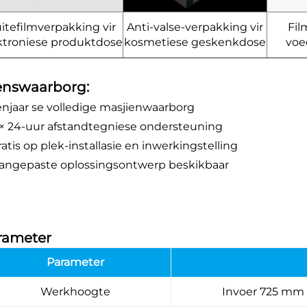
itefilmverpakking vir
Anti-valse-verpakking vir
Fil
ktroniese produktdose
kosmetiese geskenkdose
voe
enswaarborg:
Eenjaar se volledige masjienwaarborg
7 × 24-uur afstandtegniese ondersteuning
ratis op plek-installasie en inwerkingstelling
Aangepaste oplossingsontwerp beskikbaar
rameter
Parameter
Werkhoogte
Invoer 725 mm