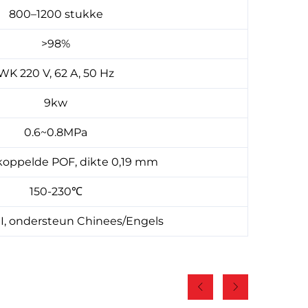
800–1200 stukke
>98%
WK 220 V, 62 A, 50 Hz
9kw
0.6~0.8MPa
koppelde POF, dikte 0,19 mm
150-230℃
I, ondersteun Chinees/Engels