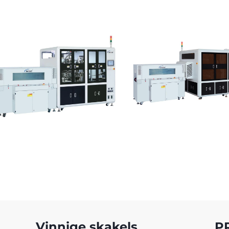
Vinnige skakels
P