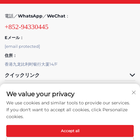
電話／WhatsApp／WeChat：
+852-94330445
Eメール：
[email protected]
住所：
香港九龙比利时银行大厦14/F
クイックリンク
製品
We value your privacy
We use cookies and similar tools to provide our services.
If you don't want to accept all cookies, click Personalize
cookies.
Accept all
著作権 © 2025 Skyat Limited所有。 -
プライバシーポリシー