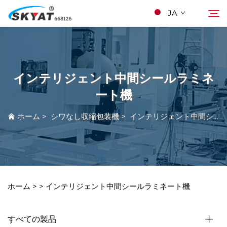
JA
スカイアットについて
検索
インテリジェント中間シールラミネ
シワなし収縮包装機
ート機
ホーム
>
シワなし収縮包装機
>
インテリジェント中間シールラミネート機
ビデオとアプリケーション
プロジェクト
ニュース
ホーム >
>
インテリジェント中間シールラミネート機
Kontakuto Us
すべての製品