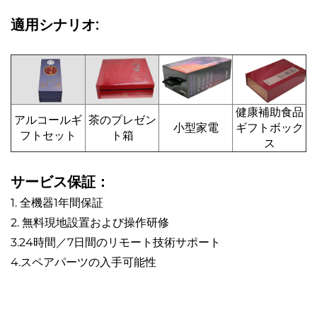
適用シナリオ:
健康補助食品
アルコールギ
茶のプレゼン
小型家電
ギフトボック
フトセット
ト箱
ス
サービス保証：
1. 全機器1年間保証
2. 無料現地設置および操作研修
3.24時間／7日間のリモート技術サポート
4.スペアパーツの入手可能性