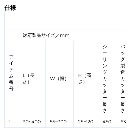
仕様
シングルバッグ・ミドルシール・コーナーカット包装
機械---ZF403012L
対応製品サイズ／mm
シ
バ
ー
ッ
ア
リ
グ
イ
ン
製
テ
グ
造
L（長
H（高
ム
W（幅）
カ
カ
さ）
さ）
番
ッ
ッ
号
タ
タ
ー
ー
長
長
さ
さ
1
90~400
55~300
25~120
450
630