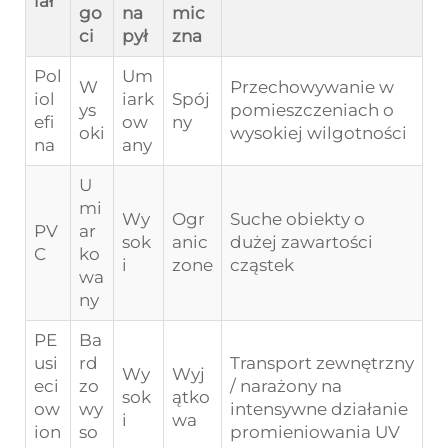
iał
go
na
mic
ci
pył
zna
Pol
Um
W
Przechowywanie w
iol
iark
Spój
ys
pomieszczeniach o
efi
ow
ny
oki
wysokiej wilgotności
na
any
U
mi
Wy
Ogr
Suche obiekty o
PV
ar
sok
anic
dużej zawartości
C
ko
i
zone
cząstek
wa
ny
PE
Ba
usi
rd
Transport zewnętrzny
Wy
Wyj
eci
zo
/ narażony na
sok
ątko
ow
wy
intensywne działanie
i
wa
ion
so
promieniowania UV