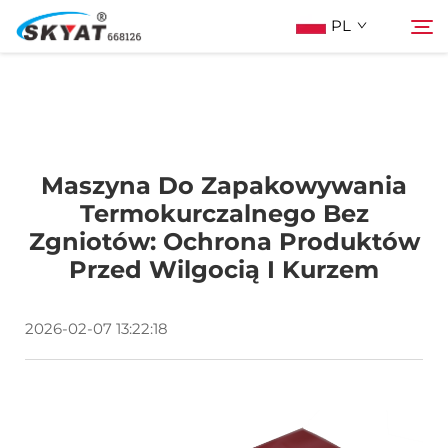
PL
O Skyat
Szukaj
Maszyna Do Zapakowywania
Maszyna Do Pakowania Termościskanego
Termokurczalnego Bez
Zgniotów: Ochrona Produktów
Bez Pospolonek
Przed Wilgocią I Kurzem
Wideo I Zastosowanie
2026-02-07 13:22:18
Projektowanie
Wiadomości