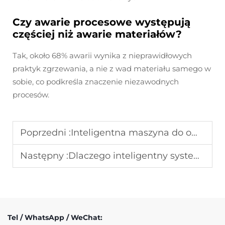
Czy awarie procesowe występują
częściej niż awarie materiałów?
Tak, około 68% awarii wynika z nieprawidłowych
praktyk zgrzewania, a nie z wad materiału samego w
sobie, co podkreśla znaczenie niezawodnych
procesów.
Poprzedni :
Inteligentna maszyna do owijania z funkcją skracania narożników: odpowiednia do produkcji małej i dużej skali
Następny :
Dlaczego inteligentny system owijania termokurczowego zwiększa wydajność linii produkcyjnej?
Tel / WhatsApp / WeChat: