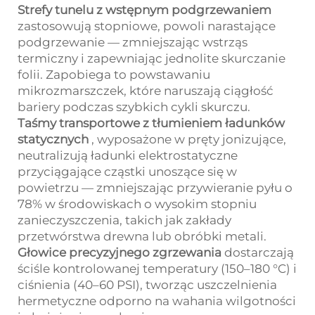
Strefy tunelu z wstępnym podgrzewaniem
zastosowują stopniowe, powoli narastające
podgrzewanie — zmniejszając wstrząs
termiczny i zapewniając jednolite skurczanie
folii. Zapobiega to powstawaniu
mikrozmarszczek, które naruszają ciągłość
bariery podczas szybkich cykli skurczu.
Taśmy transportowe z tłumieniem ładunków
statycznych
, wyposażone w pręty jonizujące,
neutralizują ładunki elektrostatyczne
przyciągające cząstki unoszące się w
powietrzu — zmniejszając przywieranie pyłu o
78% w środowiskach o wysokim stopniu
zanieczyszczenia, takich jak zakłady
przetwórstwa drewna lub obróbki metali.
Głowice precyzyjnego zgrzewania
dostarczają
ściśle kontrolowanej temperatury (150–180 °C) i
ciśnienia (40–60 PSI), tworząc uszczelnienia
hermetyczne odporno na wahania wilgotności