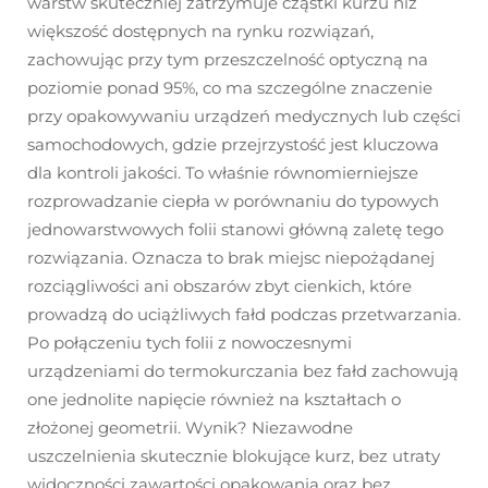
warstw skuteczniej zatrzymuje cząstki kurzu niż
większość dostępnych na rynku rozwiązań,
zachowując przy tym przeszczelność optyczną na
poziomie ponad 95%, co ma szczególne znaczenie
przy opakowywaniu urządzeń medycznych lub części
samochodowych, gdzie przejrzystość jest kluczowa
dla kontroli jakości. To właśnie równomierniejsze
rozprowadzanie ciepła w porównaniu do typowych
jednowarstwowych folii stanowi główną zaletę tego
rozwiązania. Oznacza to brak miejsc niepożądanej
rozciągliwości ani obszarów zbyt cienkich, które
prowadzą do uciążliwych fałd podczas przetwarzania.
Po połączeniu tych folii z nowoczesnymi
urządzeniami do termokurczania bez fałd zachowują
one jednolite napięcie również na kształtach o
złożonej geometrii. Wynik? Niezawodne
uszczelnienia skutecznie blokujące kurz, bez utraty
widoczności zawartości opakowania oraz bez