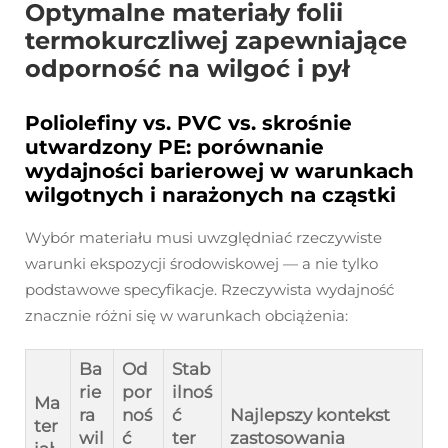
Optymalne materiały folii
termokurczliwej zapewniające
odporność na wilgoć i pył
Poliolefiny vs. PVC vs. skrośnie
utwardzony PE: porównanie
wydajności barierowej w warunkach
wilgotnych i narażonych na cząstki
Wybór materiału musi uwzględniać rzeczywiste
warunki ekspozycji środowiskowej — a nie tylko
podstawowe specyfikacje. Rzeczywista wydajność
znacznie różni się w warunkach obciążenia:
Ba
Od
Stab
rie
por
ilnoś
Ma
ra
noś
ć
Najlepszy kontekst
ter
wil
ć
ter
zastosowania