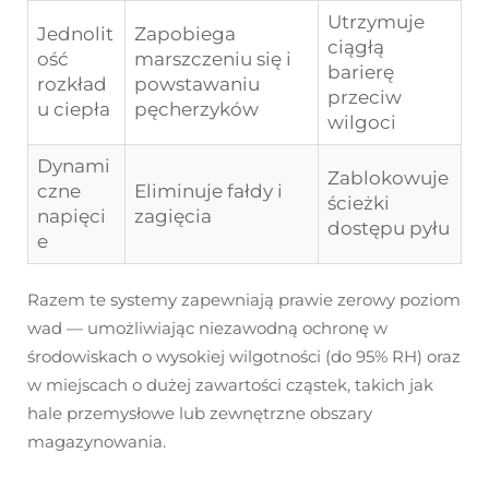
Utrzymuje
Jednolit
Zapobiega
ciągłą
ość
marszczeniu się i
barierę
rozkład
powstawaniu
przeciw
u ciepła
pęcherzyków
wilgoci
Dynami
Zablokowuje
czne
Eliminuje fałdy i
ścieżki
napięci
zagięcia
dostępu pyłu
e
Razem te systemy zapewniają prawie zerowy poziom
wad — umożliwiając niezawodną ochronę w
środowiskach o wysokiej wilgotności (do 95% RH) oraz
w miejscach o dużej zawartości cząstek, takich jak
hale przemysłowe lub zewnętrzne obszary
magazynowania.