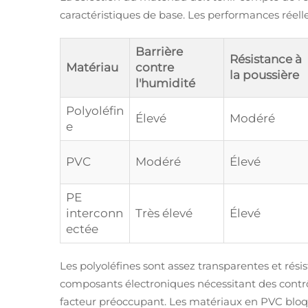
caractéristiques de base. Les performances réell
Barrière
Résistance à
Matériau
contre
la poussière
l'humidité
Polyoléfin
Élevé
Modéré
e
PVC
Modéré
Élevé
PE
interconn
Très élevé
Élevé
ectée
Les polyoléfines sont assez transparentes et résis
composants électroniques nécessitant des contrôl
facteur préoccupant. Les matériaux en PVC bloqu