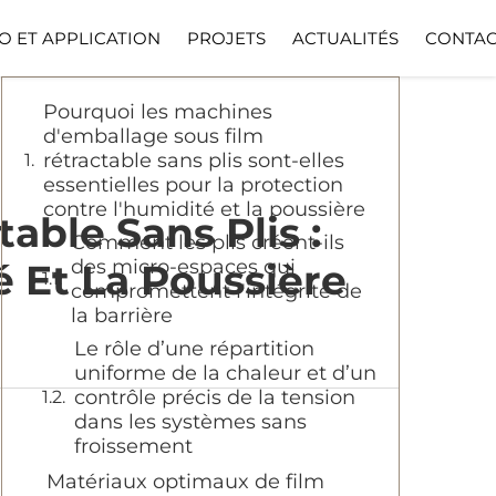
Table des matières
O ET APPLICATION
PROJETS
ACTUALITÉS
CONTAC
Pourquoi les machines
d'emballage sous film
rétractable sans plis sont-elles
essentielles pour la protection
contre l'humidité et la poussière
ble Sans Plis :
Comment les plis créent-ils
des micro-espaces qui
é Et La Poussière
compromettent l'intégrité de
la barrière
Le rôle d’une répartition
uniforme de la chaleur et d’un
contrôle précis de la tension
dans les systèmes sans
froissement
Matériaux optimaux de film