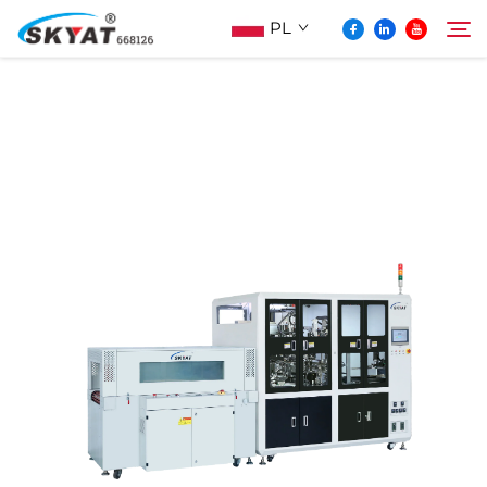
PL
O Skyat
Szukaj
Maszyna Do Pakowania Termościskanego
Bez Pospolonek
Wideo I Zastosowanie
Projektowanie
Aktualności