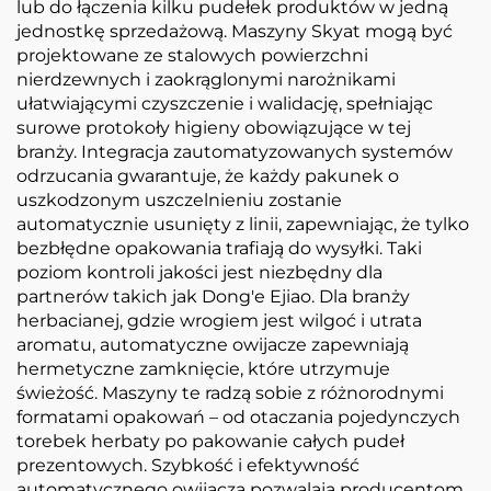
lub do łączenia kilku pudełek produktów w jedną
jednostkę sprzedażową. Maszyny Skyat mogą być
projektowane ze stalowych powierzchni
nierdzewnych i zaokrąglonymi narożnikami
ułatwiającymi czyszczenie i walidację, spełniając
surowe protokoły higieny obowiązujące w tej
branży. Integracja zautomatyzowanych systemów
odrzucania gwarantuje, że każdy pakunek o
uszkodzonym uszczelnieniu zostanie
automatycznie usunięty z linii, zapewniając, że tylko
bezbłędne opakowania trafiają do wysyłki. Taki
poziom kontroli jakości jest niezbędny dla
partnerów takich jak Dong'e Ejiao. Dla branży
herbacianej, gdzie wrogiem jest wilgoć i utrata
aromatu, automatyczne owijacze zapewniają
hermetyczne zamknięcie, które utrzymuje
świeżość. Maszyny te radzą sobie z różnorodnymi
formatami opakowań – od otaczania pojedynczych
torebek herbaty po pakowanie całych pudeł
prezentowych. Szybkość i efektywność
automatycznego owijacza pozwalają producentom