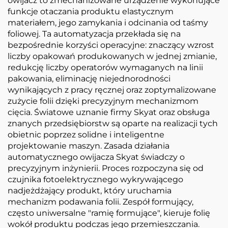
owijacz to zmechanizowane urządzenie wykonujące
funkcje otaczania produktu elastycznym
materiałem, jego zamykania i odcinania od taśmy
foliowej. Ta automatyzacja przekłada się na
bezpośrednie korzyści operacyjne: znaczący wzrost
liczby opakowań produkowanych w jednej zmianie,
redukcję liczby operatorów wymaganych na linii
pakowania, eliminację niejednorodności
wynikających z pracy ręcznej oraz zoptymalizowane
zużycie folii dzięki precyzyjnym mechanizmom
cięcia. Światowe uznanie firmy Skyat oraz obsługa
znanych przedsiębiorstw są oparte na realizacji tych
obietnic poprzez solidne i inteligentne
projektowanie maszyn. Zasada działania
automatycznego owijacza Skyat świadczy o
precyzyjnym inżynierii. Proces rozpoczyna się od
czujnika fotoelektrycznego wykrywającego
nadjeżdżający produkt, który uruchamia
mechanizm podawania folii. Zespół formujący,
często uniwersalne "ramię formujące", kieruje folię
wokół produktu podczas jego przemieszczania.