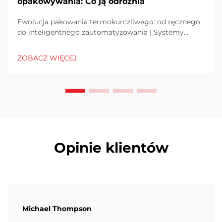
opakowywania: Co ją odróżnia
Ewolucja pakowania termokurczliwego: od ręcznego
do inteligentnego zautomatyzowania | Systemy
tradycyjne kontra nowoczesna technologia Kiedyś
większość pakowania termokurczliwego odbywała się
ZOBACZ WIĘCEJ
ręcznie, ponieważ była to metoda prosta i nie
wymagała dużych nakładów początkowych. Ale
pojawiły się...
Opinie klientów
Michael Thompson