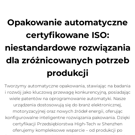
Skontaktuj się z nami
Opakowanie automatyczne
certyfikowane ISO:
niestandardowe rozwiązania
dla zróżnicowanych potrzeb
produkcji
Tworzymy automatyczne opakowania, stawiając na badania
i rozwój jako kluczową przewagę konkurencyjną, posiadając
wiele patentów na oprogramowanie automatyki. Nasze
urządzenia dostosowują się do branż elektronicznej,
motoryzacyjnej oraz nowych źródeł energii, oferując
konfigurowalne inteligentne rozwiązania pakowania. Dzięki
certyfikacji Przedsiębiorstwa High-Tech w Shenzhen
oferujemy kompleksowe wsparcie – od produkcji po