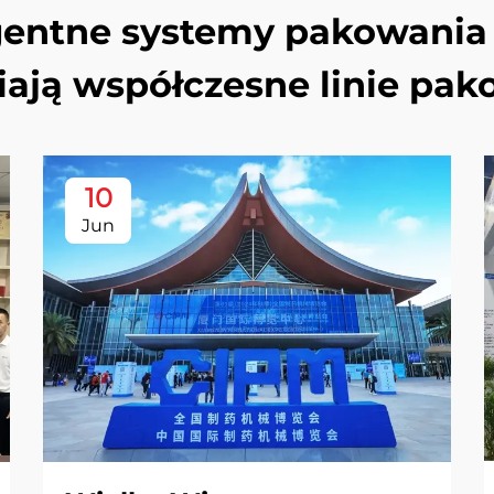
igentne systemy pakowania 
iają współczesne linie pak
10
Jun