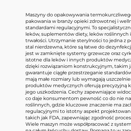
Maszyny do opakowywania termokurczliweg
pakowania w branży opieki zdrowotnej i well
standardami regulacyjnymi. To specjalisty
leków, suplementów diety, leków roślinnych i
trwałości. Utrzymanie sterylności to jedna 
stal nierdzewna, które są łatwe do dezynfek
jest w zamknięte systemy grzewcze oraz cyrk
istotne dla leków i innych produktów medyc
dzięki rozwiązaniom konstrukcyjnym, takim 
gwarantuje ciągłe przestrzeganie standardó
mają małe rozmiary lub wymagają uszczelni
produktów medycznych oferują precyzyjną kont
jego uszkodzenia. Cechy zapewniające widoczn
co daje konsumentom pewność co do nie naru
roślinnych, gdzie kluczowe znaczenie ma za
regulacyjnymi to istotny aspekt projektowan
takich jak FDA, zapewniając zgodność proce
Wiele maszyn może współpracować z systemami 
na całym łańcuchu dostaw. Pomaga to w zapo