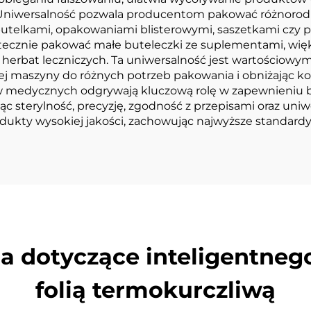
i. Uniwersalność pozwala producentom pakować różnoro
utelkami, opakowaniami blisterowymi, saszetkami czy p
utecznie pakować małe buteleczki ze suplementami, wi
herbat leczniczych. Ta uniwersalność jest wartościowym 
ej maszyny do różnych potrzeb pakowania i obniżając 
medycznych odgrywają kluczową rolę w zapewnieniu be
ąc sterylność, precyzję, zgodność z przepisami oraz uni
y wysokiej jakości, zachowując najwyższe standardy j
ia dotyczące inteligentne
folią termokurczliwą