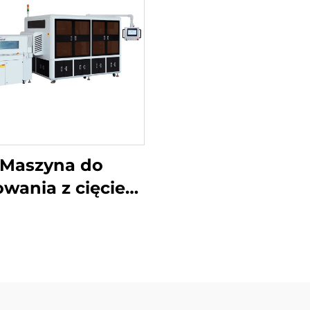
Maszyna do
wania z cięciem
ożników i ukrytą
linią