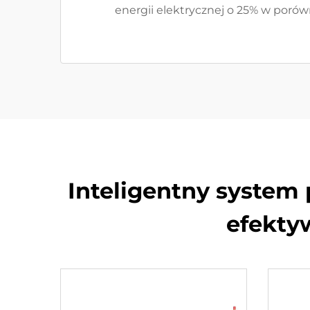
energii elektrycznej o 25% w poró
Inteligentny system
efekty