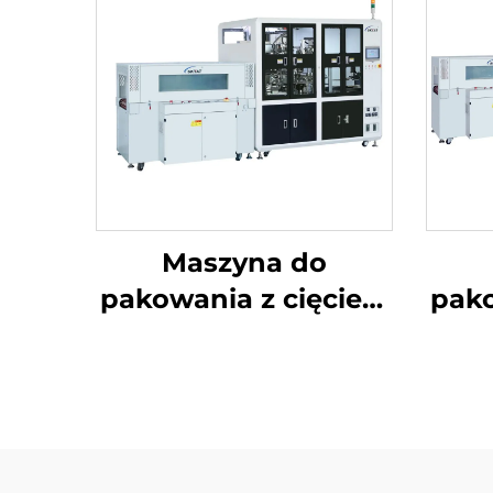
Maszyna do
pakowania z cięciem
pako
narożników i
nar
uszczelnieniem
środkowym