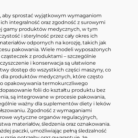
e, aby sprostać wyjątkowym wymaganiom
 ich integralność oraz zgodność z surowymi
kiej gamy produktów medycznych, w tym
stość i sterylność przez cały okres ich
ateriałów odpornych na korozję, takich jak
procesu pakowania. Wiele modeli wyposażonych
 cząsteczek z produktami – szczególnie
zyszczenie i konserwacja są ułatwione
twy dostęp do wszystkich części maszyny, co
e dla produktów medycznych, które często
 do opakowywania termokurczliwego
dopasowanie folii do kształtu produktu bez
enia, są integrowane w procesie pakowania,
ególnie ważny dla suplementów diety i leków
fałszowaniu. Zgodność z wymaganiami
surowe wytyczne organów regulacyjnych,
twa materiałów, śledzenia oraz oznakowania.
żdej paczki, umożliwiając pełną śledzalność
razie potrzeby oraz gwarantuje, że