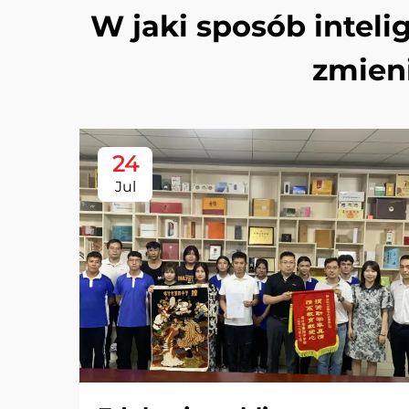
W jaki sposób intel
zmien
24
Jul