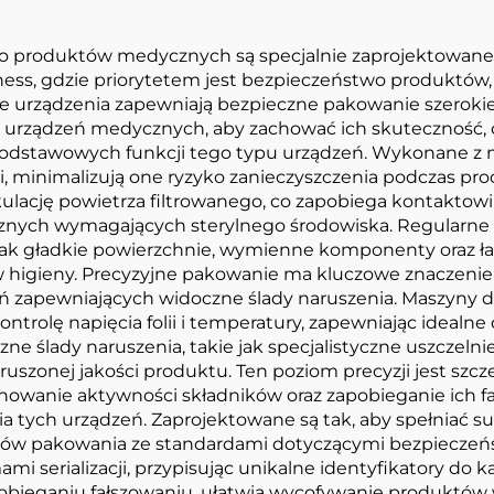
o produktów medycznych są specjalnie zaprojektowan
ness, gdzie priorytetem jest bezpieczeństwo produktów,
czne urządzenia zapewniają bezpieczne pakowanie szero
 urządzeń medycznych, aby zachować ich skuteczność, czy
z podstawowych funkcji tego typu urządzeń. Wykonane z m
cji, minimalizują one ryzyko zanieczyszczenia podczas 
ulację powietrza filtrowanego, co zapobiega kontaktowi
znych wymagających sterylnego środowiska. Regularne c
jak gładkie powierzchnie, wymienne komponenty oraz ła
w higieny. Precyzyjne pakowanie ma kluczowe znaczeni
eń zapewniających widoczne ślady naruszenia. Maszyny
rolę napięcia folii i temperatury, zapewniając idealne 
e ślady naruszenia, takie jak specjalistyczne uszczelni
szonej jakości produktu. Ten poziom precyzji jest szcz
chowanie aktywności składników oraz zapobieganie ich 
ia tych urządzeń. Zaprojektowane są tak, aby spełniać 
sów pakowania ze standardami dotyczącymi bezpieczeńs
serializacji, przypisując unikalne identyfikatory do ka
bieganiu fałszowaniu, ułatwia wycofywanie produktów w 