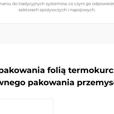
wnaniu do tradycyjnych systemów, co czyni go odpowie
sektorach spożywczych i napojowych.
 pakowania folią termokurc
wnego pakowania przemy