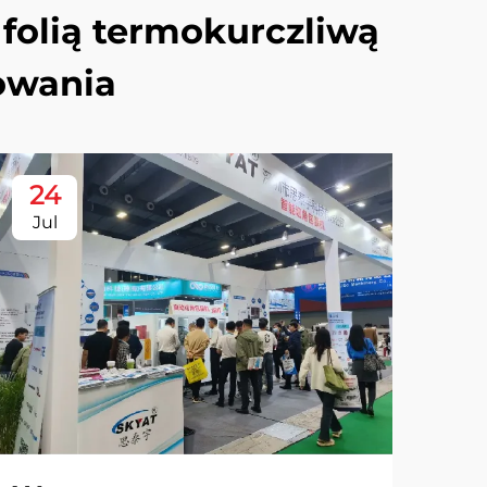
folią termokurczliwą
owania
24
Jul