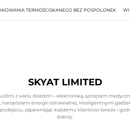
AKOWANIA TERMOŚCISKANEGO BEZ POSPOLONEK
WI
SKYAT LIMITED
ludźmi z wielu dziedzin – elektroniką, sprzętem medycz
narzędziami energii odnawialnej, inteligentnymi gadżeta
m podejściu, zapewniając każdemu klientowi świeże i go
branży.