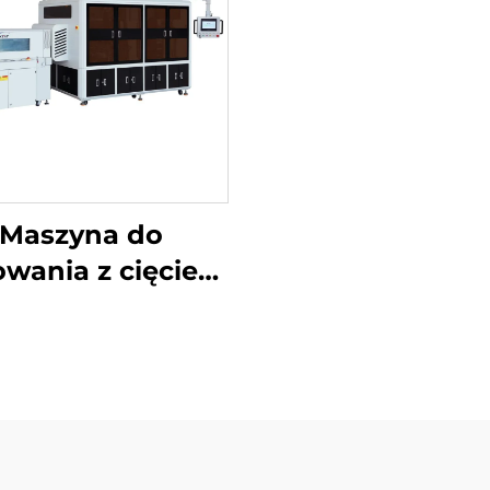
Maszyna do
wania z cięciem
ożników i ukrytą
linią