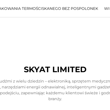
AKOWANIA TERMOŚCISKANEGO BEZ POSPOLONEK
WI
SKYAT LIMITED
ludźmi z wielu dziedzin – elektroniką, sprzętem medycz
narzędziami energii odnawialnej, inteligentnymi gadżeta
m podejściu, zapewniając każdemu klientowi świeże i go
branży.