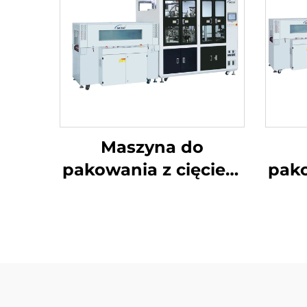
Maszyna do
pakowania z cięciem
pako
narożników i
nar
uszczelnieniem
środkowym