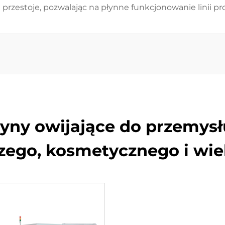
przestoje, pozwalając na płynne funkcjonowanie linii pr
ny owijające do przemysł
ego, kosmetycznego i wie