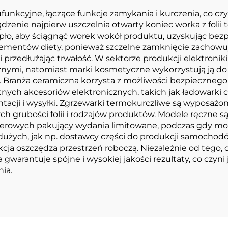
funkcyjne, łączące funkcje zamykania i kurczenia, co c
dzenie najpierw uszczelnia otwarty koniec worka z folii
iepło, aby ściągnąć worek wokół produktu, uzyskując be
ementów diety, ponieważ szczelne zamknięcie zachowuj
 przedłużając trwałość. W sektorze produkcji elektroni
znymi, natomiast marki kosmetyczne wykorzystują ją do
d. Branża ceramiczna korzysta z możliwości bezpieczneg
tnych akcesoriów elektronicznych, takich jak ładowarki 
acji i wysyłki. Zgrzewarki termokurczliwe są wyposażo
h grubości folii i rodzajów produktów. Modele ręczne są
uterowych pakujący wydania limitowane, podczas gdy 
i dużych, jak np. dostawcy części do produkcji samochodó
ja oszczędza przestrzeń roboczą. Niezależnie od tego,
 gwarantuje spójne i wysokiej jakości rezultaty, co czyn
ia.