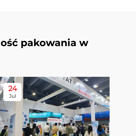
ność pakowania w
24
Jul