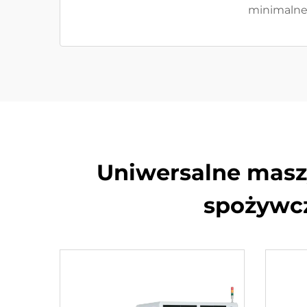
minimalne 
Uniwersalne maszy
spożywcz