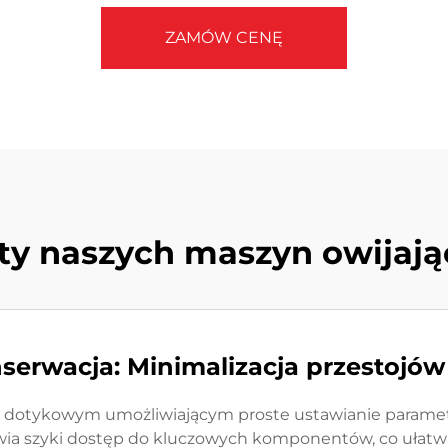
ZAMÓW CENĘ
ty naszych maszyn owijaj
erwacja: Minimalizacja przestojów 
m dotykowym umożliwiającym proste ustawianie parametró
ia szyki dostęp do kluczowych komponentów, co ułatwi