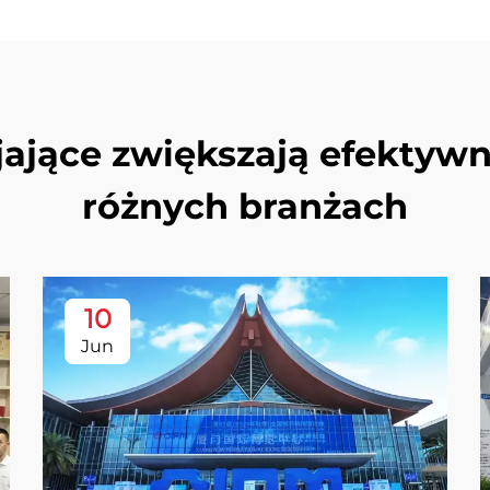
jające zwiększają efektyw
różnych branżach
10
Jun