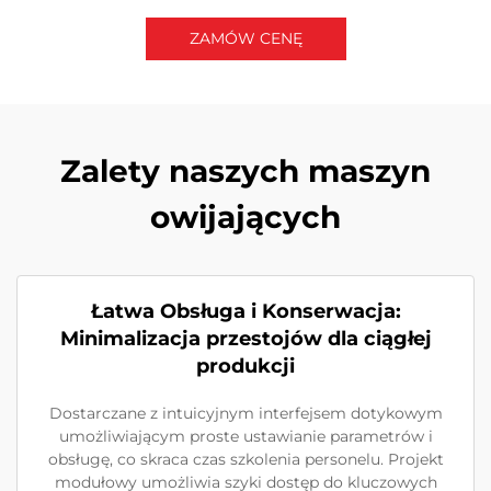
ZAMÓW CENĘ
Skontaktuj się z nami
Zalety naszych maszyn
owijających
Łatwa Obsługa i Konserwacja:
Minimalizacja przestojów dla ciągłej
produkcji
Dostarczane z intuicyjnym interfejsem dotykowym
umożliwiającym proste ustawianie parametrów i
obsługę, co skraca czas szkolenia personelu. Projekt
modułowy umożliwia szyki dostęp do kluczowych