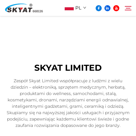
PL
O Skyat
Szukaj
Maszyna Do Pakowania Termościskanego
SKYAT LIMITED
Bez Pospolonek
Zespół Skyat Limited współpracuje z ludźmi z wielu
dziedzin – elektroniką, sprzętem medycznym, herbatą,
Wideo I Zastosowanie
produktami do wellness, samochodami, stalą,
kosmetykami, dronami, narzędziami energii odnawialnej,
inteligentnymi gadżetami, grami, ceramiką i odzieżą.
Projektowanie
Skupiamy się na najwyższej jakości usługach i przyjaznym
podejściu, zapewniając każdemu klientowi świeże i godne
zaufania rozwiązania dopasowane do jego branży.
Aktualności