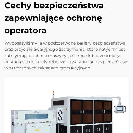
Cechy bezpieczeństwa
zapewniające ochronę
operatora
Wyposażyliśmy ją w podczerwone bariery bezpieczeństwa
oraz przyciski awaryjnego zatrzymania, które natychmiast
zatrzymują działanie maszyny, jeśli ręce lub przedmioty
dostaną się do strefy roboczej, gwarantując bezpieczeństwo
w zatłoczonych zakładach produkcyjnych.