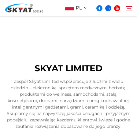
PL
O Skyat
Szukaj
Maszyna Do Pakowania Termościskanego
SKYAT LIMITED
Bez Pospolonek
Zespół Skyat Limited współpracuje z ludźmi z wielu
dziedzin – elektroniką, sprzętem medycznym, herbatą,
Wideo I Zastosowanie
produktami do wellness, samochodami, stalą,
kosmetykami, dronami, narzędziami energii odnawialnej,
inteligentnymi gadżetami, grami, ceramiką i odzieżą.
Projektowanie
Skupiamy się na najwyższej jakości usługach i przyjaznym
podejściu, zapewniając każdemu klientowi świeże i godne
zaufania rozwiązania dopasowane do jego branży.
Aktualności