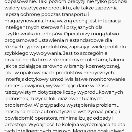
dopasowanie. Taki poziom precyzji nie tylko podnosi
walory estetyczne produktu, ale także zapewnia
lepszą ochronę podczas transportu i
magazynowania. Inną ważną cechą jest integracja
inteligentnych sterowań i przyjaznych dla
użytkownika interfejsów. Operatorzy mogą łatwo
programować ustawienia niestandardowe dla
różnych typów produktów, zapisując wiele profili do
szybkiego wywoływania. Jest to szczególnie
przydatne dla firm z różnorodnymi ofertami, takimi
jak te działające zarówno w branży kosmetycznej,
jak i w opakowaniach produktów medycznych.
Interfejs dotykowy umożliwia łatwe monitorowanie
procesu owijania, wyświetlając dane w czasie
rzeczywistym dotyczące liczby wyprodukowanych
jednostek, zużycia folii oraz ewentualnych
problemów. W przypadku wystąpienia problemu
maszyna może automatycznie wstrzymać pracę i
powiadomić operatora, minimalizując odpady i
przestoje. Wydajność to kolejna wyróżniająca zaleta
tych inteligentnych maszyn. Mogą one obsługiwać