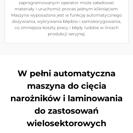
zaprogramowanym operator może załadować
materiały i uruchomić proces jednym kliknięciem.
Maszyna wyposażona jest w funkcję automatycznego
dożywiania, wykrywania błędów i samokorygowania,
co zmniejsza koszty pracy i błędy ludzkie w liniach
produkcji seryjnej.
W pełni automatyczna
maszyna do cięcia
narożników i laminowania
do zastosowań
wielosektorowych