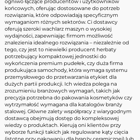
ogniwo łączące producentów i użytkowników
końcowych, oferując dostosowane do potrzeb
rozwiązania, które odpowiadają specyficznym
wymaganiom różnych sektorów. Ci dostawcy
oferują szeroki wachlarz maszyn o wysokiej
wydajności, zapewniając firmom możliwość
znalezienia idealnego rozwiązania – niezależnie od
tego, czy jest to niewielki producent herbaty
potrzebujący kompaktowej jednostki do
wykończenia premium pudełek, czy duża firma
produkująca samochody, która wymaga systemu
przemysłowego do przetwarzania etykiet dla
dużych partii produkcji. Ich wiedza polega na
zrozumieniu branżowych wymagań, takich jak
precyzja potrzebna do pakowania kosmetyków czy
wytrzymałość wymagana dla katalogów branży
stalowej. Główne zalety współpracy z wiarygodnym
dostawcą obejmują dostęp do kompleksowej
wiedzy o produktach. Kierują oni klientów przy
wyborze funkcji takich jak regulowane kąty cięcia
(istotne przy pakowaniu dla branży ceramicznej) lub