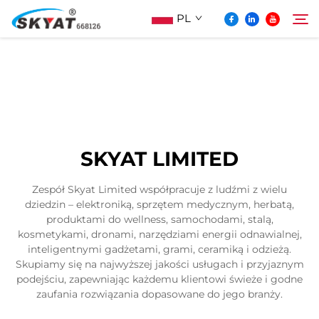
PL
O Skyat
Szukaj
Maszyna Do Pakowania Termościskanego
SKYAT LIMITED
Bez Pospolonek
Zespół Skyat Limited współpracuje z ludźmi z wielu
dziedzin – elektroniką, sprzętem medycznym, herbatą,
Wideo I Zastosowanie
produktami do wellness, samochodami, stalą,
kosmetykami, dronami, narzędziami energii odnawialnej,
inteligentnymi gadżetami, grami, ceramiką i odzieżą.
Projektowanie
Skupiamy się na najwyższej jakości usługach i przyjaznym
podejściu, zapewniając każdemu klientowi świeże i godne
zaufania rozwiązania dopasowane do jego branży.
Aktualności