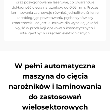
oraz pozycjonowanie laserowe, co gwarantuje
dokładność cięcia narożników do 0,05 mm. Proces
laminowania zachowuje również jednolite ciśnienie,
zapobiegając powstawaniu pęcherzyków czy
zmarszczek – co jest kluczowe dla wysokiej jakości
wyjść w produkcji opakowań kosmetycznych i
inteligentnych urządzeń elektronicznych.
W pełni automatyczna
maszyna do cięcia
narożników i laminowania
do zastosowań
wielosektorowych