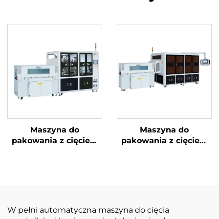
Maszyna do
Maszyna do
pakowania z cięciem
pakowania z cięciem
narożników i
narożników i ukrytą
uszczelnieniem
linią
środkowym
W pełni automatyczna maszyna do cięcia