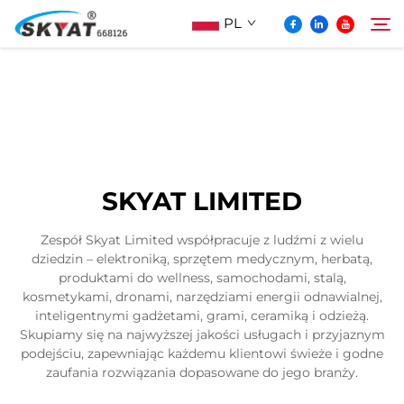
PL
O Skyat
Szukaj
Maszyna Do Pakowania Termościskanego
SKYAT LIMITED
Bez Pospolonek
Zespół Skyat Limited współpracuje z ludźmi z wielu
dziedzin – elektroniką, sprzętem medycznym, herbatą,
Wideo I Zastosowanie
produktami do wellness, samochodami, stalą,
kosmetykami, dronami, narzędziami energii odnawialnej,
inteligentnymi gadżetami, grami, ceramiką i odzieżą.
Projektowanie
Skupiamy się na najwyższej jakości usługach i przyjaznym
podejściu, zapewniając każdemu klientowi świeże i godne
zaufania rozwiązania dopasowane do jego branży.
Aktualności