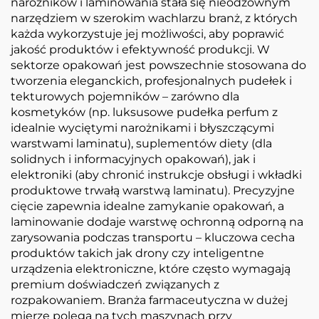
narożników i laminowania stała się nieodzownym
narzędziem w szerokim wachlarzu branż, z których
każda wykorzystuje jej możliwości, aby poprawić
jakość produktów i efektywność produkcji. W
sektorze opakowań jest powszechnie stosowana do
tworzenia eleganckich, profesjonalnych pudełek i
tekturowych pojemników – zarówno dla
kosmetyków (np. luksusowe pudełka perfum z
idealnie wyciętymi narożnikami i błyszczącymi
warstwami laminatu), suplementów diety (dla
solidnych i informacyjnych opakowań), jak i
elektroniki (aby chronić instrukcje obsługi i wkładki
produktowe trwałą warstwą laminatu). Precyzyjne
cięcie zapewnia idealne zamykanie opakowań, a
laminowanie dodaje warstwę ochronną odporną na
zarysowania podczas transportu – kluczowa cecha
produktów takich jak drony czy inteligentne
urządzenia elektroniczne, które często wymagają
premium doświadczeń związanych z
rozpakowaniem. Branża farmaceutyczna w dużej
mierze polega na tych maszynach przy