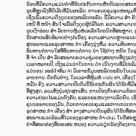
ຮ້ອນທີ່ມີຄວາມແມ່ນຍໍາທີ່ຮັບປະກັນການຫັກຕົວແບບສະເຫມີ
ຮູບທີ່ຫຼຸດລົງທີ່ດີເລີດທີ່ມັນຜະລິດ. ການຄວບຄຸມອຸນຫະ
ເຊິ່ງເພີ່ມຄວາມດຶງດູດຂອງຜະລິດຕະພັນ. ນີ້ມີຄວາມ ສໍາ ຄ
ເຫນີ ທີ່ ຫນ້າ ສົນໃຈເພື່ອດຶງດູດຜູ້ບໍລິໂພກ. ຄວາມສາ
ຮູບເງົາອ່ອນ ສໍາ ລັບການຫຸ້ມຫໍ່ເອເລັກໂຕຣນິກທີ່ສະຫຼາດ, 
ຮັກສາປະສິດທິພາບຢ່າງຕໍ່ເນື່ອງ. ຄວາມສາມາດຫຼາຍແບບ
ສຸຂະພາບແລະອຸດສາຫະ ກໍາ ເຄື່ອງນຸ່ງຫົ່ມ. ຄວາມທົນທ
ທົນທານຕໍ່ການໃສ່ທີ່ທົນທານຕໍ່ການ ນໍາ ໃຊ້ຢ່າງ ຫນັກ
ທີ່ ຈໍາ ເປັນ ສໍາ ລັບສະພາບຄວາມຊຸ່ມຂອງສະຖານທີ່ປຸງແຕ່
ເວລາຫລາຍປີ, ເຖິງແມ່ນວ່າໃນການ ດໍາ ເນີນງານທີ່ມີປະລ
ແນ່ນອນ. ອະລໍໄຈທັມ AI ວິເຄາະຂໍ້ມູນຜະລິດຕະພັນໃນເວລ
ລາຍການ. ຍົກຕົວຢ່າງ, ໃນເວລາທີ່ຫຸ້ມຫໍ່ vials ຢາ, ເຄື່ອ
ຫມັ້ນ ຄົງ. ຄວາມສາມາດປັບຕົວນີ້ຮັບປະກັນຜົນໄດ້ຮັບ
ທີ່ສູງສຸດ, ລວມທັງປຸ່ມຢຸດສຸກເສີນ, ການປ້ອງກັນຄວາມຮ້ອ
ຄວາມປອດໄພແມ່ນບັງຄັບ, ແລະຂະແຫນງການລົດຍົນ, ເຊິ່
ຄຸນນະພາບຂອງມັນ, ດ້ວຍການຄວບຄຸມແລະການກວດກາທີ່ຊັດ
ອຸດສາຫະ ກໍາ ເຄື່ອງ ສໍາ ອາງສາມາດບັນລຸຜົນໄດ້ຮັບທີ
ສະພາບແວດລ້ອມທີ່ໄວຂອງອຸດສາຫະ ກໍາ ເກມ. ໃນຂໍ້ສະຫຼຸບ
ຍໍາທີ່ສອດຄ່ອງທີ່ຕອບສະ ຫນອງ ຄວາມຮຽກຮ້ອງຕ້ອງກາ