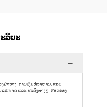
ສະລິຍະ
ອງສຳອາງ, ການຫຸ້ມຫໍ່ອາຫານ, ແລະ
ຕາມຂະໜາດ ແລະ ຮູບຊົງຕ່າງໆ, ສອດຄ່ອງ