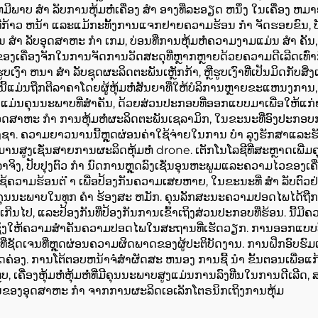
ພາບ ສໍາ ລັບການຫຸ້ມຫໍ່ເຄື່ອງ ສໍາ ອາງທີ່ລະອຽດ ຫນຶ່ງ ໃນເຄື່ອງ ຫມ
ພູມທີ່ກ້າວ ຫນ້າ ແລະແມ້ກະທັ້ງການແຈກຢາຍຄວາມຮ້ອນ ກໍາ ຈັດຮອຍຂົນ, ບ
ັນ ສໍາ ລັບອຸດສາຫະ ກໍາ ເກມ, ບ່ອນທີ່ການຫຸ້ມຫໍ່ຄວາມງາມແມ່ນ ສໍາ ຄັ
ມາດຂອງເຄື່ອງຈັກໃນການຈັດການວັດສະດຸທີ່ຫຼາກຫຼາຍດ້ວຍຄວາມດີເລີດເທົ
ຮູບເງົາ ຫນາ ສໍາ ລັບຊຸດຜະລິດຕະພັນເຫຼັກກ້າ, ຫຼືຮູບເງົາທີ່ເປັນມິດກັບ
ນີ້ແມ່ນຖືກຕີລາຄາໂດຍຜູ້ຫຸ້ມຫໍ່ສັນຍາທີ່ໃຫ້ບໍລິການຫຼາຍຂະແຫນງກ
ານແມ່ນຄຸນນະພາບທີ່ສໍາຄັນ, ດ້ວຍສ່ວນປະກອບທີ່ອອກແບບມາເພື່ອໃຫ້ແກ
 ໃນອຸດສາຫະ ກໍາ ການຫຸ້ມຫໍ່ຜະລິດຕະພັນເຊລາມິກ, ໃນຂະນະທີ່ອົງປະກ
ງຊາ. ຄວາມຍາວນານນີ້ຫຼຸດຜ່ອນຄ່າໃຊ້ຈ່າຍໃນການ ບໍາ ລຸງຮັກສາແລະຮັບປະກ
ິມານສູງເຊັ່ນສາຍການຜະລິດຫຸ້ມຫໍ່ drone. ເຕັກໂນໂລຊີທີ່ສະຫຼາດເພີ
າຈິງ, ປັບປຸງຕົວ ກໍາ ນົດການຫຼຸດລົງເຊັ່ນອຸນຫະພູມແລະຄວາມໄວຂອງເຄ
ງໃຊ້ຄວາມຮ້ອນຕ່ ໍາ ເພື່ອປ້ອງກັນຄວາມເສຍຫາຍ, ໃນຂະນະທີ່ ສໍາ ລັບຕົວຢ່
ທີ່ມີຄຸນນະພາບໃນທຸກ ຄໍາ ຮ້ອງສະ ຫມັກ. ຄຸນລັກສະນະຄວາມປອດໄພໄດ້
ນເກີນໄປ, ແລະປ້ອງກັນທີ່ປ້ອງກັນການເຂົ້າເຖິງສ່ວນປະກອບທີ່ຮ້ອນ. ນີ້ມ
ງໃຫ້ຄວາມສໍາຄັນຄວາມປອດໄພໃນສະຖານທີ່ເຮັດວຽກ. ການອອກແບບທີ່ງ່າ
ເຈນທີ່ຫຼຸດຜ່ອນຄວາມຜິດພາດຂອງຜູ້ປະຕິບັດງານ. ການຝຶກອົບຮົມແມ່
່ສອດຄ່ອງ. ການໂຕ້ຕອບຫນ້າຈໍສໍາຜັດສະ ຫນອງ ການຊີ້ ນໍາ ຂັ້ນຕອນເພື
, ເຄື່ອງຫຸ້ມຫໍ່ຫຸ້ມຫໍ່ທີ່ມີຄຸນນະພາບສູງແມ່ນການລົງທືນໃນການດີເ
ນຂອງອຸດສາຫະ ກໍາ ຈາກການຜະລິດເອເລັກໂຕຣນິກເຖິງການຫຸ້ມ