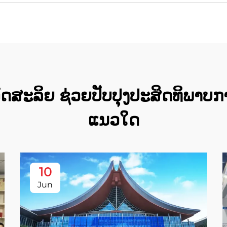
ອັດສະລິຍ ຊ່ວຍປັບປຸງປະສິດທິພາບກ
ແນວໃດ
10
Jun