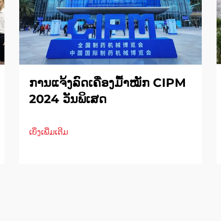
ການແຈ້ງລົດເຄື່ອງມື້າໝັກ CIPM
2024 ວັນພິເສດ
ເບິ່ງເພີ່ມເຕີມ