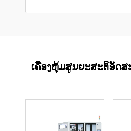
ເຄື່ອງຫຸ້ມສູນຍະສະຕິອັ