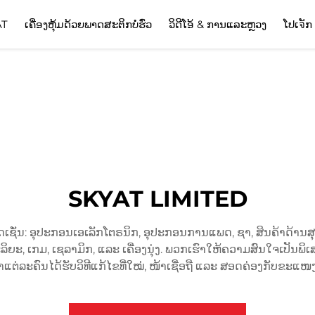
AT
ເຄື່ອງຫຸ້ມດ້ວຍພາດສະຕິກບໍ່ຮົ່ວ
ວິດີໂອ້ & ການແລະຫຼວງ
ໂປເจັກ
SKYAT LIMITED
ຊັ່ນ: ອຸປະກອນເອເລັກໂຕຣນິກ, ອຸປະກອນການແພດ, ຊາ, ສິນຄ້າດ້ານສຸ
ະ, ເກມ, ເຊລາມິກ, ແລະ ເຄື່ອງນຸ່ງ. ພວກເຮົາໃຫ້ຄວາມສົນໃຈເປັນພິເສດຕ
າແຕ່ລະຄົນໄດ້ຮັບວິທີແກ້ໄຂທີ່ໃໝ່, ໜ້າເຊື່ອຖື ແລະ ສອດຄ່ອງກັບຂະແໜ