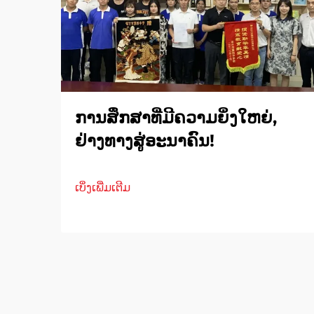
ການສຶກສາທີ່ມີຄວາມຍິ່ງໃຫຍ່,
ຢ່າງທາງສູ່ອະນາຄົນ!
ເບິ່ງເພີ່ມເຕີມ