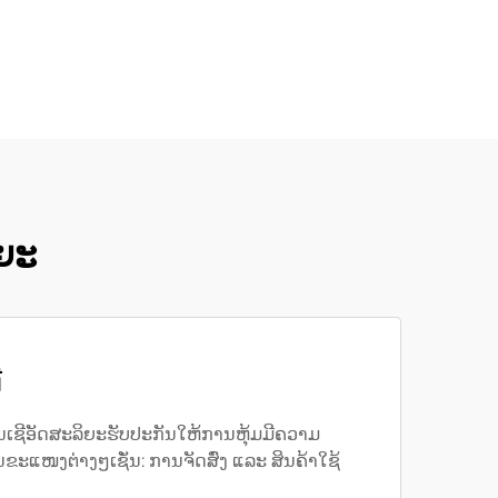
ິຍະ
່
ັນເຊີອັດສະລິຍະຮັບປະກັນໃຫ້ການຫຸ້ມມີຄວາມ
ໜງຕ່າງໆເຊັ່ນ: ການຈັດສົ່ງ ແລະ ສິນຄ້າໃຊ້