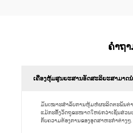
ຄຳຖາມ
ເຄື່ອງຫຸ້ມສູນຍະສານອັດສະລິຍະສາມາດນ
ມັນເໝາະສຳລັບການຫຸ້ມຫໍ່ຜະລິດຕະພັນຕ່
ແມ້ກະທັ້ງວັດຖຸຂະໜາດໃຫຍ່ກວ່າເຊັ່ນສ່ວນ
ກັບຄວາມຕ້ອງການຂອງອຸດສາຫະກຳຕ່າງໆ.