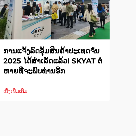
ການແຈ້ງລົດອຸ້ມສິນຄ້າປະເທດຈีນ
2025 ໄດ້ສຳເລັດແລ້ວ! SKYAT ຕໍ່
ຫາຍທີ່ຈະພົບທ່ານອີກ
ເບິ່ງເພີ່ມເຕີມ