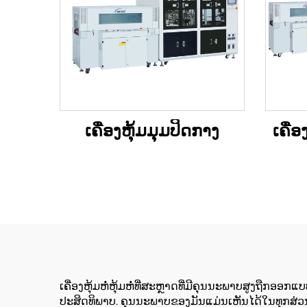
ເຄື່ອງຫຸ້ມມຸມປິດກາງ
ເຄື່
ເຄື່ອງຫຸ້ມຫໍ່ຫຸ້ມຫໍ່ທີ່ສະຫຼາດທີ່ມີຄຸນນະພາບສູງຖືກອອ
ປະສິດທິພາບ. ຄຸນນະພາບຂອງມັນແມ່ນເຫັນໄດ້ໃນທຸກສ່ວນ