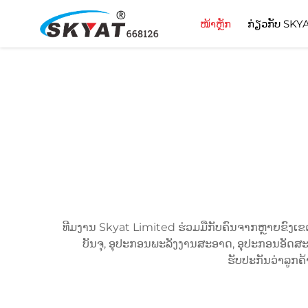
ໜ້າຫຼັກ
ກ່ຽວກັບ SKY
ທີມງານ Skyat Limited ຮ່ວມມືກັບຄົນຈາກຫຼາຍຂົງເຂດເ
ບັນຈຸ, ອຸປະກອນພະລັງງານສະອາດ, ອຸປະກອນອັດສະລິຍ
ຮັບປະກັນວ່າລູກຄ້