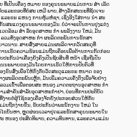
າຍ ທີ່ເປັນເຄື່ອງ ຫມາຍ ຂອງຄຸນນະພາບແມ່ນການ ສໍາ ເລັດ
ັບແລະຂອບທີ່ບໍ່ສະ ເຫມີ ພາບ, ສ້າງລັກສະນະທີ່ຊັດເຈນ
ນ, ແລະຂະ ແຫນງ ການຫຸ້ມຫໍ່ຊາ, ເຊິ່ງອີງໃສ່ການ ນໍາ ສະ
່າກັນສະແດງຄຸນນະພາບຂອງມັນ. ບໍ່ວ່າຈະເປັນການປຸງແຕ່ງ
ສິ່ງແວດລ້ອມ ສໍາ ລັບອຸດສາຫະ ກໍາ ພະລັງງານ ໃຫມ່, ມັນ
ານ, ລວມທັງອຸດສາຫະ ກໍາ ຜະລິດຕະພັນການຮັກສາ
່ຍາວນານ. ສາຍສົ່ງສາຍແມ່ນຜະລິດຈາກວັດສະດຸທີ່
ອບການເຮັດຄວາມຮ້ອນແມ່ນຖືກເຄືອບເພື່ອຕ້ານການກັດກ່ອນ
ັນວ່າເຄື່ອງຍັງຄົງເປັນຊັບສິນທີ່ ຫນ້າ ເຊື່ອຖືເປັນ
່ມຄຸນນະພາບຂອງມັນໂດຍການເຮັດໃຫ້ການປັບຕົວທີ່
ື່ອງຂົນສົ່ງເພື່ອໃຫ້ກົງກັບວັດສະດຸແລະຂະ ຫນາດ ຂອງ
າງຜະລິດຕະພັນເຫຼັກ, ມັນເພີ່ມຄວາມເຄັ່ງຕຶງເພື່ອຈັບຢ່າງ
ຖືກລວມເຂົ້າເພື່ອຕອບສະ ຫນອງ ມາດຕະຖານອຸດສາຫະ ກໍາ
ີຄວາມສໍາຄັນສໍາລັບອຸດສາຫະກໍາຢາ, ບ່ອນທີ່ການປະຕິບັດ
ຍຕໍ່ຜູ້ໃຊ້ຂອງເຄື່ອງຈັກຍັງປະກອບສ່ວນໃຫ້ກັບ
ນຖືກງ່າຍຂຶ້ນ, ຮັບປະກັນວ່າພະນັກງານ ໃຫມ່ ໃນ
່ອແກ້ໄຂບັນຫາ, ຫຼຸດຜ່ອນເວລາຢຸດແລະຮັກສາຄຸນນະພາບໃນ
ລີດ, ສະ ຫນອງ ປະສິດທິພາບ, ຄວາມທົນທານ, ແລະຄວາມແມ່ນ