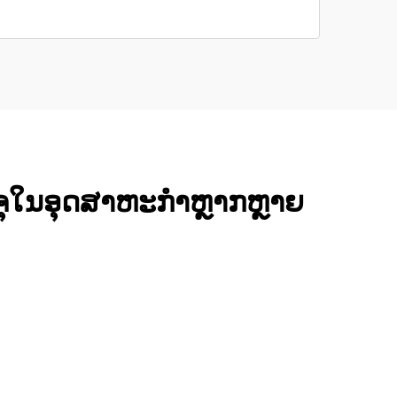
ນຈຸໃນອຸດສາຫະກຳຫຼາກຫຼາຍ