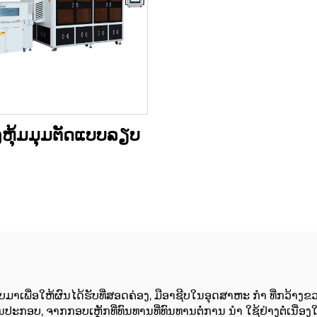
ອງຫຸ້ມມຸມຕັດແບບລຽບ
ກແບບມາເພື່ອໃຫ້ຜົນໄດ້ຮັບທີ່ສອດຄ່ອງ, ມືອາຊີບໃນອຸດສາຫະ ກໍາ ທີ່ກວ້
ປະກອບ, ຈາກກອບເຫຼັກທີ່ທົນທານທີ່ທົນທານຕໍ່ການ ນໍາ ໃຊ້ຢ່າງຕໍ່ເນ