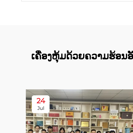
ເຄື່ອງຫຸ້ມດ້ວຍຄວາມຮ້ອນ
24
Jul