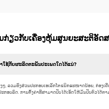
ກ່ຽວກັບເຄື່ອງຫຸ້ມສູນຍະສະຕິອັດ
ຳໃຊ້ກັບຜະລິດຕະພັນປະເພດໃດໄດ້ແນ່?
າງໆ, ລວມທັງສ່ວນປະກອບເອເລັກໂຕຣນິກຂະໜາດນ້ອຍ, ກ່ອງເຄື່
ປະກອບລົດ. ການຕັ້ງຄ່າທີ່ສາມາດປັບໄດ້ເຮັດໃຫ້ມັນປັບຕົວໄດ້