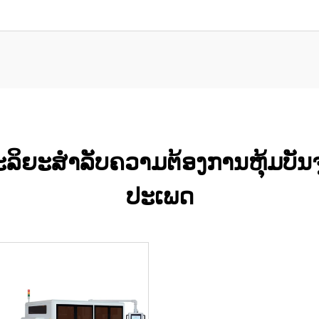
ດສະລິຍະສຳລັບຄວາມຕ້ອງການຫຸ້ມບັ
ປະເພດ