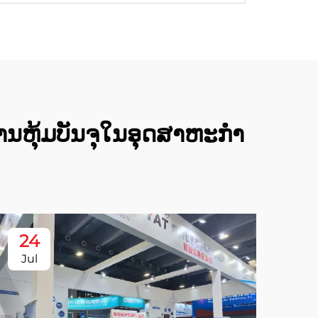
ານຫຸ້ມບັນຈຸໃນອຸດສາຫະກໍາ
24
Jul