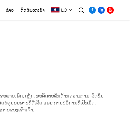
LO
ຂ່າວ
ຕິດຕໍ່ພວກເຮົາ
ຂະພາບ, ລົດ, ເຫຼັກ, ຜະລິດຕະພັນດ້ານຄວາມງາມ, ລົດບິນ
ໍ່ຄຸນນະພາບທີ່ດີເລີດ ແລະ ການບໍລິການທີ່ເປັນມິດ,
ງການຂອງເຂົາເຈົ້າ.