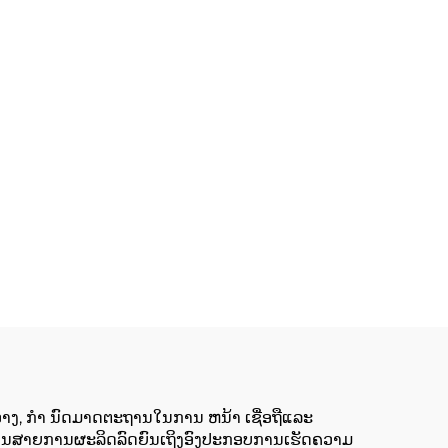
າງຂວາງ, ກໍາ ນົດມາດຕະຖານໃນການ ຫນ້າ ເຊື່ອຖືແລະ
ື່ອງໃນສາຍການຜະລິດລົດຍົນເຖິງອົງປະກອບການເຮັດຄວາມ