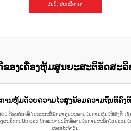
ຮับບົດສະເໜີລາຄາ
້ດີຂອງເຄື່ອງຫຸ້ມສູນຍະສະຕິອັດສະລ
ການຫຸ້ມດ້ວຍຄວາມໄວສູງພ້ອມຄວາມຖື້ນທີ່ຄົງທີ
00 ກ້ອນຕໍ່ນາທີ ໃນຂະນະທີ່ຮັກສາຄຸນນະພາບໃນການຫຸ້ມໃຫ້ຄົງທີ່. ເຊ
ງຜະລິດຕະພັນ ແລະ ພັດທະນາປະສິດທິພາບໃນການຜະລິດໂດຍລວມໃນຂະແ
ສອຍປະຈຳວັນ.