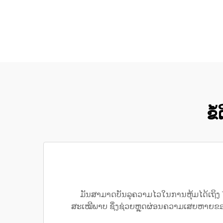
ຂໍ
ມັນສາມາດບັນລຸຄວາມໄວໃນການຫຸ້ມໄດ້ເຖິງ 1
ສະເໝີພາບ ຊຶ່ງຊ່ວຍຫຼຸດຜ່ອນຄວາມເສຍຫາຍຂອ