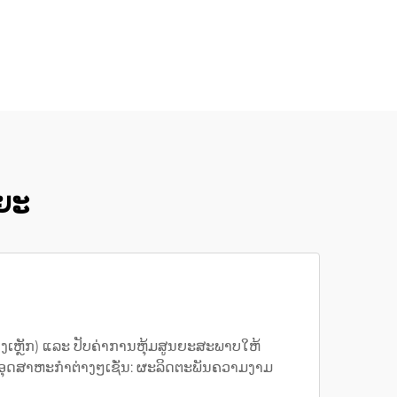
ິຍະ
ອງເຫຼັກ) ແລະ ປັບຄ່າການຫຸ້ມສູນຍະສະພາບໃຫ້
ໜງອຸດສາຫະກຳຕ່າງໆເຊັ່ນ: ຜະລິດຕະພັນຄວາມງາມ