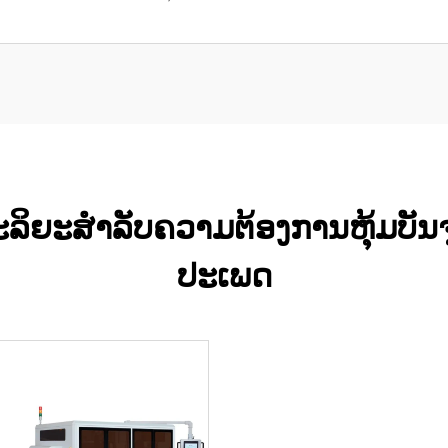
ດສະລິຍະສຳລັບຄວາມຕ້ອງການຫຸ້ມບັ
ປະເພດ