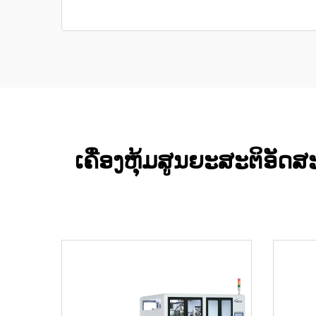
ເຄື່ອງຫຸ້ມສູນຍະສະຕິອັ