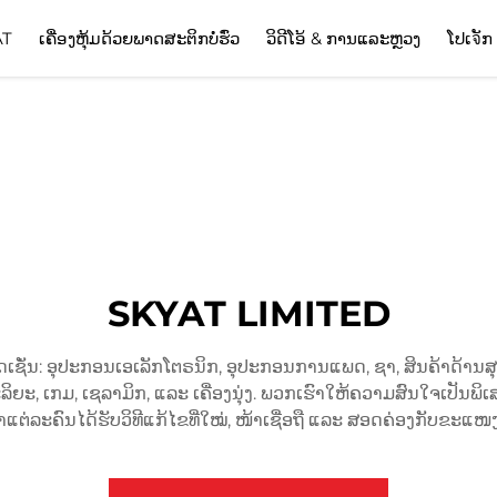
AT
ເຄື່ອງຫຸ້ມດ້ວຍພາດສະຕິກບໍ່ຮົ່ວ
ວິດີໂອ້ & ການແລະຫຼວງ
ໂປເจັກ
SKYAT LIMITED
ຊັ່ນ: ອຸປະກອນເອເລັກໂຕຣນິກ, ອຸປະກອນການແພດ, ຊາ, ສິນຄ້າດ້ານສຸ
ະ, ເກມ, ເຊລາມິກ, ແລະ ເຄື່ອງນຸ່ງ. ພວກເຮົາໃຫ້ຄວາມສົນໃຈເປັນພິເສດຕ
າແຕ່ລະຄົນໄດ້ຮັບວິທີແກ້ໄຂທີ່ໃໝ່, ໜ້າເຊື່ອຖື ແລະ ສອດຄ່ອງກັບຂະແໜ