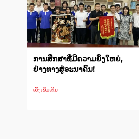
ການສຶກສາທີ່ມີຄວາມຍິ່ງໃຫຍ່,
ຢ່າງທາງສູ່ອະນາຄົນ!
ເບິ່ງເພີ່ມເຕີມ