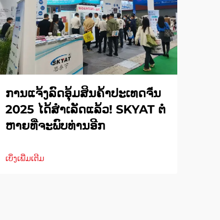
ການແຈ້ງລົດອຸ້ມສິນຄ້າປະເທດຈีນ
2025 ໄດ້ສຳເລັດແລ້ວ! SKYAT ຕໍ່
ຫາຍທີ່ຈະພົບທ່ານອີກ
ເບິ່ງເພີ່ມເຕີມ