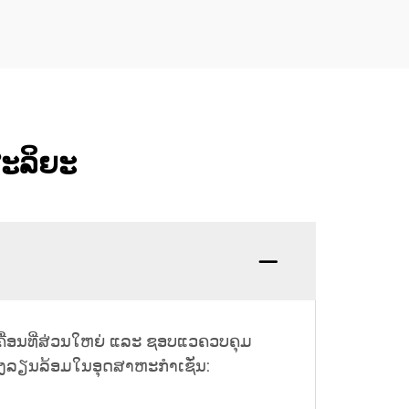
ສະລິຍະ
ງເຄື່ອນທີ່ສ່ວນໃຫຍ່ ແລະ ຊອບແວຄວບຄຸມ
່າງລຽນລ້ອມໃນອຸດສາຫະກໍາເຊັ່ນ: