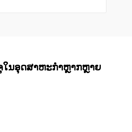
ນຈຸໃນອຸດສາຫະກຳຫຼາກຫຼາຍ