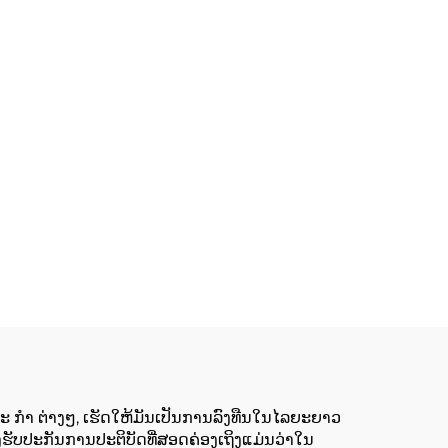
າຫະ ກໍາ ຕ່າງໆ, ເຮັດໃຫ້ມັນເປັນການລົງທືນໃນໄລຍະຍາວ
ູງຮັບປະກັນການປະຕິບັດທີ່ສອດຄ່ອງເຖິງແມ່ນວ່າໃນ