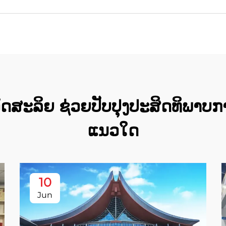
ອັດສະລິຍ ຊ່ວຍປັບປຸງປະສິດທິພາບກ
ແນວໃດ
10
Jun