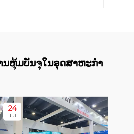
ານຫຸ້ມບັນຈຸໃນອຸດສາຫະກໍາ
24
Jul