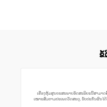
ຂໍ
ເຄື່ອງຫຸ້ມສູນຍະສະພາບອັດສະລິຍະນີ້ສາມາດຄ
ເໝາະສົມຕາມປະເພດວັດສະດຸ, ຮັບປະກັນຜົນໄດ້ຮ