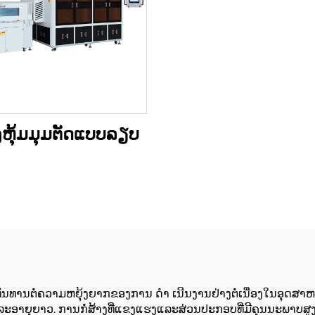
ອງຫຸ້ມມຸມຕັດແບບລຽບ
ພື່ອທົນທານຕໍ່ຄວາມຫຍຸ້ງຍາກຂອງການ ດໍາ ເນີນງານຢ່າງຕໍ່ເນື່ອງໃນອຸດສ
ອຖືແລະອາຍຸຍາວ. ການກໍ່ສ້າງທີ່ແຂງແຮງແລະສ່ວນປະກອບທີ່ມີຄຸນນະພາບສ