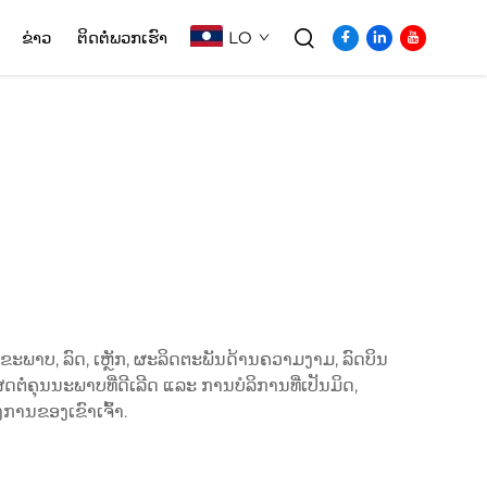
LO
ຂ່າວ
ຕິດຕໍ່ພວກເຮົາ
ຂະພາບ, ລົດ, ເຫຼັກ, ຜະລິດຕະພັນດ້ານຄວາມງາມ, ລົດບິນ
ໍ່ຄຸນນະພາບທີ່ດີເລີດ ແລະ ການບໍລິການທີ່ເປັນມິດ,
ງການຂອງເຂົາເຈົ້າ.