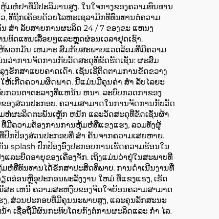
ຫຸ້ມຫໍ່ຢາທີ່ມີປະລິມານສູງ. ໃນໃຈກາງຂອງຄວາມທົນທານ
, ທີ່ຖືກເຄືອບດ້ວຍໂລຫະເຊລາມິກທີ່ທົນທານຕໍ່ຄວາມ
ໍາ ຄັນ ສໍາ ລັບສາຍການຜະລິດ 24 / 7 ຂອງຂະ ແຫນງ
ານທົດແທນເລື້ອຍໆແລະຫຼຸດຜ່ອນເວລາຢຸດເຊົາ.
, ເຮັດໃຫ້ພວກມັນ ເຫມາະ ສົມກັບສະພາບແວດລ້ອມທີ່ມີຄວາມ
ຖິງແມ່ນວ່າການຈັດການກັບວັດສະດຸທີ່ຂັດຮັດເຊັ່ນ: ຜະສົມ
າ ລຸງຮັກສາແບບຄາດເດົາ. ເຊັນເຊີຕິດຕາມການຂັດຂວາງ
ດໃຫ້ເກີດຄວາມຜິດພາດ. ນີ້ແມ່ນມີຄຸນຄ່າ ສໍາ ລັບໄລຍະ
າມາດລົບກວນຕາຕະລາງທີ່ແຫນ້ນ ຫນາ. ລະບົບກວດກາຂອງ
ຍືດອາຍຸຂອງສ່ວນປະກອບ. ຄວາມສາມາດໃນການຈັດການກັບວັດ
ຜະລິດຕະພັນເຫຼັກ ຫນັກ ແລະວັດສະດຸທີ່ຂັດເຊັ່ນຜ້າ
ທີ່ມີຄວາມຕ້ອງການການຫຸ້ມຫໍ່ທີ່ແຂງແຮງ, ລວມທັງຜູ້
ນທີ່ປົກປ້ອງສ່ວນປະກອບທີ່ ສໍາ ຄັນຈາກຄວາມເສຍຫາຍ.
່ປ້ອງກັນ splash ປົກປ້ອງອົງປະກອບການເຮັດຄວາມຮ້ອນໃນ
ແລະຍືດອາຍຸຂອງເຄື່ອງຈັກ. ເຖິງແມ່ນວ່າຢູ່ໃນສະພາບທີ່
ຫໍ່ທີ່ທົນທານໄດ້ຮັກສາປະສິດທິພາບ. ການດໍາເນີນງານທີ່
ະອຽດອ່ອນຫຼືອຸປະກອນພະລັງງານ ໃຫມ່ ທີ່ແຂງແຮງ, ເຮັດ
ສະຫລັບນີ້ສະ ເຫນີ ຄວາມສະຫງົບຂອງຈິດໃຈຍ້ອນຄວາມສາມາດ
ແຮງ, ສ່ວນປະກອບທີ່ມີຄຸນນະພາບສູງ, ແລະຄຸນລັກສະນະ
ຫນ້າ ເຊື່ອຖືມີຜົນກະທົບໂດຍກົງຕໍ່ການຜະລິດແລະ ກໍາ ໄລ.