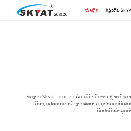
ໜ້າຫຼັກ
ກ່ຽວກັບ SKY
ທີມງານ Skyat Limited ຮ່ວມມືກັບຄົນຈາກຫຼາຍຂົງເຂດເ
ບັນຈຸ, ອຸປະກອນພະລັງງານສະອາດ, ອຸປະກອນອັດສະລິຍ
ຮັບປະກັນວ່າລູກຄ້