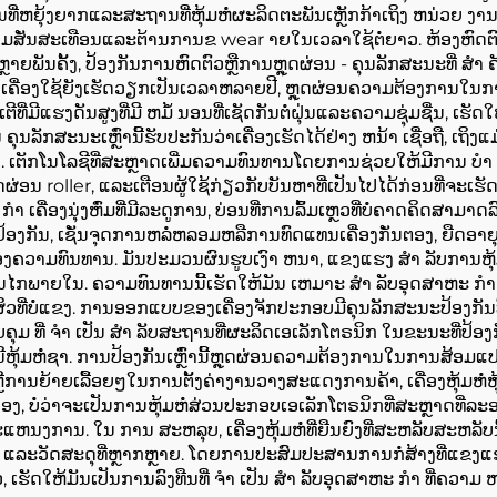
່ຫຍຸ້ງຍາກແລະສະຖານທີ່ຫຸ້ມຫໍ່ຜະລິດຕະພັນເຫຼັກກ້າເຖິງ ຫນ່ວຍ ງານ
າມສັ່ນສະເທືອນແລະຕ້ານການຂ wear າຍໃນເວລາໃຊ້ຕໍ່ຍາວ. ຫ້ອງຫົດຕົວ
ຫຼາຍພັນຄັ້ງ, ປ້ອງກັນການຫົດຕົວຫຼືການຫຼຸດຜ່ອນ - ຄຸນລັກສະນະທີ່ ສ
ເຄື່ອງໃຊ້ຍັງເຮັດວຽກເປັນເວລາຫລາຍປີ, ຫຼຸດຜ່ອນຄວາມຕ້ອງການໃນກ
ເຕີທີ່ມີແຮງດັນສູງທີ່ມີ ຫມໍ້ ນອນທີ່ເຊັດກັນຕໍ່ຝຸ່ນແລະຄວາມຊຸ່ມຊື່ນ
ແຕນ ຄຸນລັກສະນະເຫຼົ່ານີ້ຮັບປະກັນວ່າເຄື່ອງເຮັດໄດ້ຢ່າງ ຫນ້າ ເຊື່ອຖື, ເ
ຄບ. ເຕັກໂນໂລຊີທີ່ສະຫຼາດເພີ່ມຄວາມທົນທານໂດຍການຊ່ວຍໃຫ້ມີການ ບໍ
່ອນ roller, ແລະເຕືອນຜູ້ໃຊ້ກ່ຽວກັບບັນຫາທີ່ເປັນໄປໄດ້ກ່ອນທີ່ຈະເຮັ
ເຄື່ອງນຸ່ງຫົ່ມທີ່ມີລະດູການ, ບ່ອນທີ່ການລົ້ມເຫຼວທີ່ບໍ່ຄາດຄິດສ
ັກສາປ້ອງກັນ, ເຊັ່ນຈຸດການຫລໍ່ຫລອມຫລືການທົດແທນເຄື່ອງກັ່ນຕອງ, 
ວາມທົນທານ. ມັນປະມວນຜົນຮູບເງົາ ຫນາ, ແຂງແຮງ ສໍາ ລັບການຫຸ້ມຫໍ່
າກົນໄກພາຍໃນ. ຄວາມທົນທານນີ້ເຮັດໃຫ້ມັນ ເຫມາະ ສໍາ ລັບອຸດສາຫະ ກໍາ 
້ນຜິວທີ່ບໍ່ແຂງ. ການອອກແບບຂອງເຄື່ອງຈັກປະກອບມີຄຸນລັກສະນະປ້ອງກັ
ຄວບຄຸມ ທີ່ ຈໍາ ເປັນ ສໍາ ລັບສະຖານທີ່ຜະລິດເອເລັກໂຕຣນິກ ໃນຂະນະທີ
ຸ້ມຫໍ່ຊາ. ການປ້ອງກັນເຫຼົ່ານີ້ຫຼຸດຜ່ອນຄວາມຕ້ອງການໃນການສ້ອມແປງ
ນຍ້າຍເລື້ອຍໆໃນການຕັ້ງຄ່າງານວາງສະແດງການຄ້າ, ເຄື່ອງຫຸ້ມຫໍ່ຫຸ້ມ
ອງ, ບໍ່ວ່າຈະເປັນການຫຸ້ມຫໍ່ສ່ວນປະກອບເອເລັກໂຕຣນິກທີ່ສະຫຼາດທີ່ລ
ນທຸກຂະແຫນງການ. ໃນ ການ ສະຫລຸບ, ເຄື່ອງຫຸ້ມຫໍ່ທີ່ຍືນຍົງທີ່ສະຫລັບ
ກ, ແລະວັດສະດຸທີ່ຫຼາກຫຼາຍ. ໂດຍການປະສົມປະສານການກໍ່ສ້າງທີ່ແຂງ
ເຮັດໃຫ້ມັນເປັນການລົງທືນທີ່ ຈໍາ ເປັນ ສໍາ ລັບອຸດສາຫະ ກໍາ ທີ່ຄວາມ 