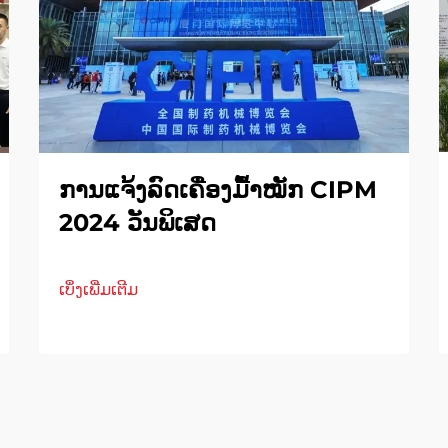
ການແຈ້ງລົດເຄື່ອງມື້າໝັກ CIPM
2024 ວັນພິເສດ
ເບິ່ງເພີ່ມເຕີມ