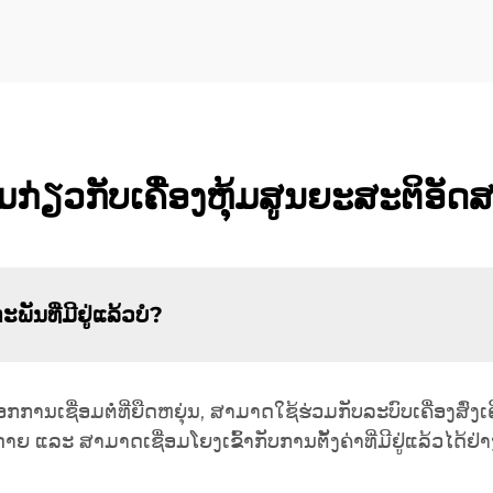
ກ່ຽວກັບເຄື່ອງຫຸ້ມສູນຍະສະຕິອັດ
ພັນທີ່ມີຢູ່ແລ້ວບໍ?
ານເຊື່ອມຕໍ່ທີ່ຍືດຫຍຸ່ນ, ສາມາດໃຊ້ຮ່ວມກັບລະບົບເຄື່ອງສົ່
າຍ ແລະ ສາມາດເຊື່ອມໂຍງເຂົ້າກັບການຕັ້ງຄ່າທີ່ມີຢູ່ແລ້ວໄດ້ຢ