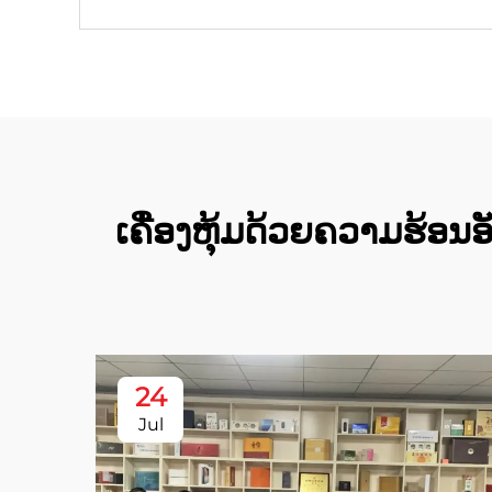
ເຄື່ອງຫຸ້ມດ້ວຍຄວາມຮ້ອນ
24
Jul