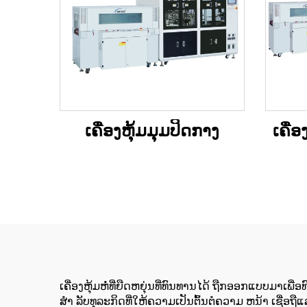
ເຄື່ອງຫຸ້ມມຸມປິດກາງ
ເຄື່
ເຄື່ອງຫຸ້ມຫໍ່ທີ່ຍືດຫຍຸ່ນທີ່ທົນທານໄດ້ ຖືກອອກແບບມາເ
ສໍາ ລັບທຸລະກິດທີ່ໃຫ້ຄວາມເປັນຕົ້ນຕໍຄວາມ ຫນ້າ ເຊື່