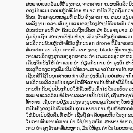
ສະພາບແວດລ້ອມທີ່ຕ້ອງການ, ຈາກສາຍການຜະລິດລົດຍົນທີ
ຂອງມັນແມ່ນກອບເຫຼັກທີ່ມີຂະ ຫນາດ ຫນັກ ທີ່ດູດຊຶມຄວ
ຮ້ອນ, ຮັກສາອຸນຫະພູມທີ່ ຫມັ້ນ ຄົງຜ່ານການ ຫມູນ ວຽນ
ພະລັງງານ ຄວາມສົມບູນແບບຂອງໂຄງສ້າງນີ້ຮັບປະກັນວ່າ
ສ່ວນປະກອບທີ່ ສໍາ ຄັນແມ່ນຖືກເລືອກ ສໍາ ລັບອາຍຸຍາວ: ມໍ
ຊຸ່ມຊື່ນເຊັ່ນ: ສະຖານທີ່ຫຸ້ມຫໍ່ຊາ; ເຄື່ອງຂົນສົ່ງເຫຼັກສະ
ຜະລິດຕະພັນເຫຼັກກ້າທີ່ຂັດຫຼືກະບອກ drone ທີ່ມີແຈແ
ສ່ວນປະກອບ, ເຊັ່ນ: ການຂັດຂວາງຂອງ blade ຫຼືການຫຼຸດຜ
ການຜະລິດສູງສຸດຂອງອຸດສາຫະ ກໍາ ເກມແລະອຸດສາຫະ ກໍາ 
ເຄື່ອງຈັກຍັງໃຫ້ ຄໍາ ແນະ ນໍາ ກ່ຽວກັບການ ບໍາ ລຸງຮ
ສະດຸທີ່ແຂງແຮງເພີ່ມເຕີມໃຫ້ຄວາມສາມາດໃນການຮັບຮອງຄ
ເຊືອກທີ່ໃຊ້ໃນອຸດສາຫະ ກໍາ ເຄື່ອງນຸ່ງຫົ່ມໂດຍບໍ່ເສຍຄ່
ຜະລິດຜະລິດຕະພັນເຊລາມິກທີ່ຈັດການກັບສິນຄ້າທີ່ມີພື
ການກັກກັນຝຸ່ນປ້ອງກັນບໍ່ໃຫ້ຂີ້ເຫຍື້ອເຂົ້າໄປໃນລະບົບ
ສະພາບແວດລ້ອມທີ່ມີການລະລາຍເປັນໄປໄດ້, ເຊັ່ນສະຖານີຫ
ທ້າທາຍ, ເຊັ່ນການປ່ຽນແປງຂອງອຸນຫະພູມໃນສາງໃຫຍ່ຫຼືກາ
ຫມັ້ນຄົງຂອງມັນຮັບປະກັນຄຸນນະພາບການຫຸ້ມຫໍ່ທີ່ສອດຄ່
ໃຫ້ມັນເປັນຊັບສິນທີ່ ຫນ້າ ເຊື່ອຖື ສໍາ ລັບທຸລະກິດໃ
ໃນການທົນທານຕໍ່ການ ນໍາ ໃຊ້ຢ່າງ ຫນັກ, ສະພາບທີ່ຍາ
ການ ບໍາ ລຸງຮັກສາທີ່ສະຫຼາດ, ມັນໃຫ້ຄຸນຄ່າໃນໄລຍະຍາວ, 