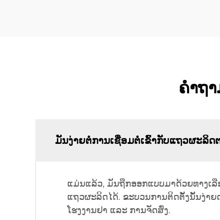
ຄຳຖາມ
ມັນງ່າຍຕໍ່ການເຊື່ອມຕໍ່ເຂົ້າກັບແຖວຜະລິດຕະ
ແມ່ນແລ້ວ, ມັນຖືກອອກແບບມາດ້ວຍທາງເລືອກກ
ແຖວຜະລິດໄດ້. ຂະບວນການຕິດຕັ້ງນັ້ນງ່າຍດ
ໂຮງງານຢາ ແລະ ການຈັດສົ່ງ.