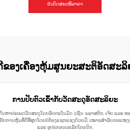
ຮับບົດສະເໜີລາຄາ
້ດີຂອງເຄື່ອງຫຸ້ມສູນຍະສະຕິອັດສະລ
ການປັບຕົວເຂົ້າກັບວັດສະດຸອັດສະລິຍະ
ົ້ນຫາປະເພດວັດສະດຸໂດຍອັດຕະໂນມັດ (ເຊັ່ນ: ພລາສຕິກ, ເຈ້ຍ ແລະ ທ
ັບການຫຸ້ມທີ່ດີທີ່ສຸດໂດຍບໍ່ຕ້ອງແຊກແຊງດ້ວຍມື, ເໝາະສຳລັບຂະແ
ແລະ ອຸປະກອນເອເລັກໂຕຣນິກ.