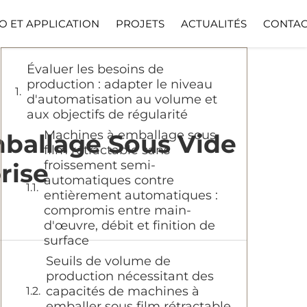
Table des matières
O ET APPLICATION
PROJETS
ACTUALITÉS
CONTAC
Évaluer les besoins de
production : adapter le niveau
d'automatisation au volume et
aux objectifs de régularité
Machines à emballage sous
ballage Sous Vide
film rétractable sans
froissement semi-
rise
automatiques contre
entièrement automatiques :
compromis entre main-
d'œuvre, débit et finition de
surface
Seuils de volume de
production nécessitant des
capacités de machines à
emballer sous film rétractable