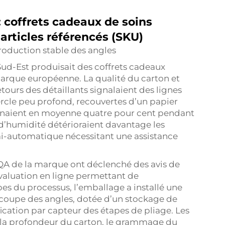
: coffrets cadeaux de soins
articles référencés (SKU)
roduction stable des angles
Sud-Est produisait des coffrets cadeaux
marque européenne. La qualité du carton et
etours des détaillants signalaient des lignes
ercle peu profond, recouvertes d’un papier
teignaient en moyenne quatre pour cent pendant
 d’humidité détérioraient davantage les
mi-automatique nécessitant une assistance
QA de la marque ont déclenché des avis de
valuation en ligne permettant de
pes du processus, l’emballage a installé une
coupe des angles, dotée d’un stockage de
fication par capteur des étapes de pliage. Les
r, la profondeur du carton, le grammage du