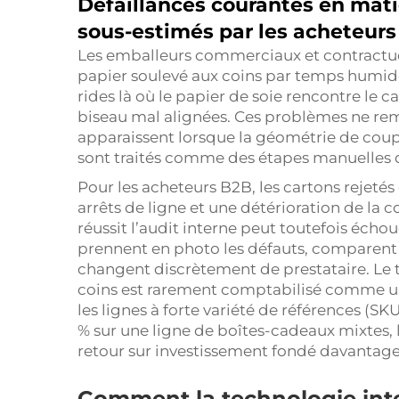
Défaillances courantes en mati
sous-estimés par les acheteurs
Les emballeurs commerciaux et contractue
papier soulevé aux coins par temps humide,
rides là où le papier de soie rencontre le 
biseau mal alignées. Ces problèmes ne rem
apparaissent lorsque la géométrie de coup
sont traités comme des étapes manuelles d
Pour les acheteurs B2B, les cartons rejetés
arrêts de ligne et une détérioration de la
réussit l’audit interne peut toutefois écho
prennent en photo les défauts, comparent le
changent discrètement de prestataire. Le
coins est rarement comptabilisé comme un 
les lignes à forte variété de références (SK
% sur une ligne de boîtes-cadeaux mixtes
retour sur investissement fondé davantage s
Comment la technologie inte