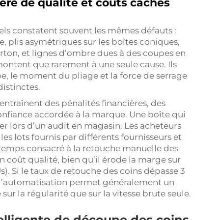
ère de qualité et coûts cachés
ls constatent souvent les mêmes défauts :
 plis asymétriques sur les boîtes coniques,
carton, et lignes d’ombre dues à des coupes en
ontent que rarement à une seule cause. Ils
e, le moment du pliage et la force de serrage
istinctes.
 entraînent des pénalités financières, des
 confiance accordée à la marque. Une boîte qui
uer lors d’un audit en magasin. Les acheteurs
s lots fournis par différents fournisseurs et
 temps consacré à la retouche manuelle des
coût qualité, bien qu’il érode la marge sur
Us). Si le taux de retouche des coins dépasse 3
, l’automatisation permet généralement un
ur la régularité que sur la vitesse brute seule.
lligente de découpe des coins