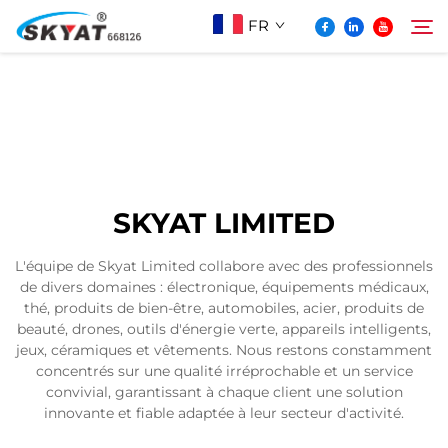
FR
À Propos De Skyat
Rechercher
Machine de Soudage par Rétractation sans
SKYAT LIMITED
Plis
L'équipe de Skyat Limited collabore avec des professionnels
de divers domaines : électronique, équipements médicaux,
Vidéo Et Application
thé, produits de bien-être, automobiles, acier, produits de
beauté, drones, outils d'énergie verte, appareils intelligents,
jeux, céramiques et vêtements. Nous restons constamment
Projets
concentrés sur une qualité irréprochable et un service
convivial, garantissant à chaque client une solution
innovante et fiable adaptée à leur secteur d'activité.
Actualités