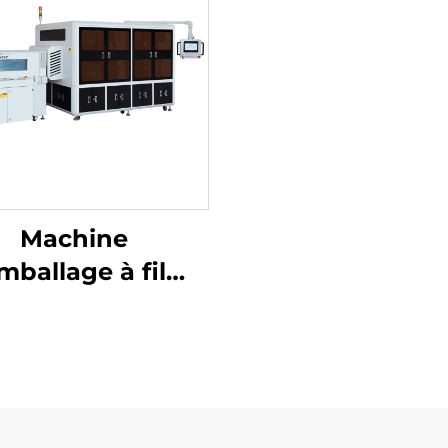
Machine
mballage à film
tractable avec
coupe de coins