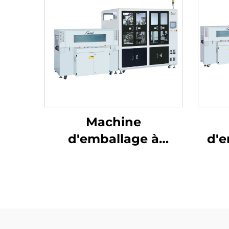
Machine
d'emballage à
d'e
soudures centrales et
ré
découpe d'angles
dé