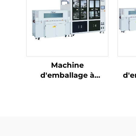
Machine
d'emballage à
d'e
soudures centrales et
ré
découpe d'angles
dé