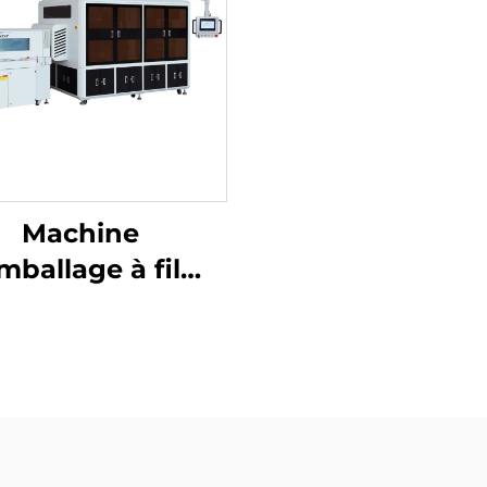
Machine
mballage à film
tractable avec
coupe de coins