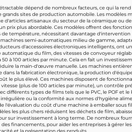
étractable dépend de nombreux facteurs, ce qui la rend a
à de grands sites de production automobile. Les modèle
 d'articles artisanaux du secteur de la céramique ou de
prix plus abordable. Ces modèles offrent des fonctionna
de température, nécessitant davantage d'intervention m
s machines semi-automatiques milieu de gamme, adaptée
ucteurs d'accessoires électroniques intelligents, ont un
 automatique du film, des vitesses de convoyeur réglable
50 à 100 articles par minute. Cela en fait un investisse
réduire la main-d'œuvre manuelle. Les machines entiè
 dans la fabrication électronique, la production d'équip
oût le plus élevé. Ces machines disposent de fonctionnal
vitesse (plus de 100 articles par minute), un contrôle pr
vec différents types de films tels que le PVC, le POF et 
 irrégulière ou la conformité aux normes d'hygiène alime
 l'évaluation du coût d'une machine à emballer sous fil
les les plus chers réduisent les déchets de film, abais
 retour sur investissement à long terme. De nombreux fo
 des financements, pour aider les entreprises à gérer les
acité et la présentation des produits.