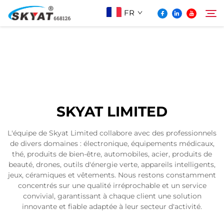
FR
À Propos De Skyat
Rechercher
Machine de Soudage par Rétractation sans
SKYAT LIMITED
Plis
L'équipe de Skyat Limited collabore avec des professionnels
de divers domaines : électronique, équipements médicaux,
Vidéo Et Application
thé, produits de bien-être, automobiles, acier, produits de
beauté, drones, outils d'énergie verte, appareils intelligents,
jeux, céramiques et vêtements. Nous restons constamment
Projets
concentrés sur une qualité irréprochable et un service
convivial, garantissant à chaque client une solution
innovante et fiable adaptée à leur secteur d'activité.
Actualités