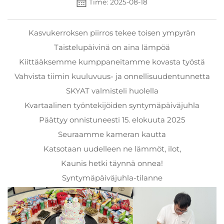
Time: 2025-08-18
Kasvukerroksen piirros tekee toisen ympyrän
Taistelupäivinä on aina lämpöä
Kiittääksemme kumppaneitamme kovasta työstä
Vahvista tiimin kuuluvuus- ja onnellisuudentunnetta
SKYAT valmisteli huolella
Kvartaalinen työntekijöiden syntymäpäiväjuhla
Päättyy onnistuneesti 15. elokuuta 2025
Seuraamme kameran kautta
Katsotaan uudelleen ne lämmöt, ilot,
Kaunis hetki täynnä onnea!
Syntymäpäiväjuhla-tilanne