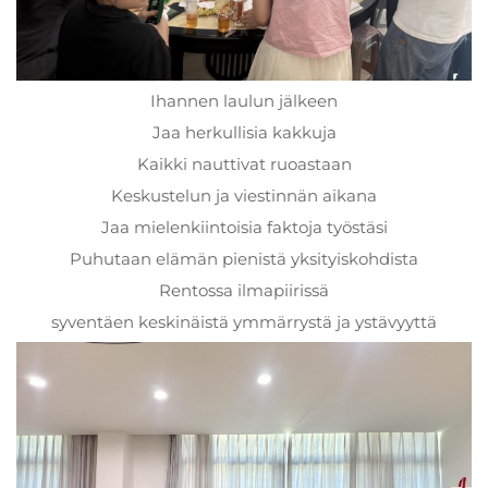
Ihannen laulun jälkeen
Jaa herkullisia kakkuja
Kaikki nauttivat ruoastaan
Keskustelun ja viestinnän aikana
Jaa mielenkiintoisia faktoja työstäsi
Puhutaan elämän pienistä yksityiskohdista
Rentossa ilmapiirissä
syventäen keskinäistä ymmärrystä ja ystävyyttä