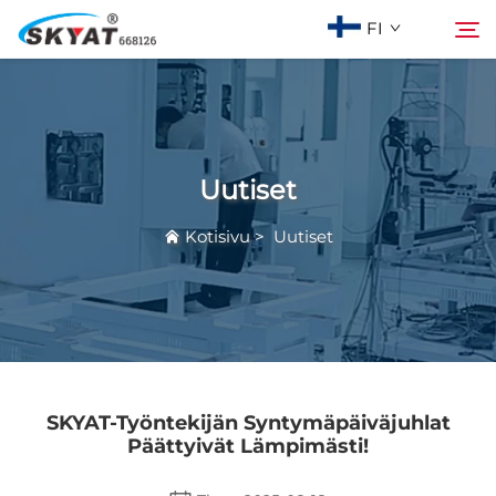
FI
Tietoja Skyatista
Hae
Uutiset
Vaanattomaton kutistusmuovauskone
Kotisivu
>
Uutiset
Video & Sovellus
Projektit
Uutiset
SKYAT-Työntekijän Syntymäpäiväjuhlat
Päättyivät Lämpimästi!
Ota yhteyttä