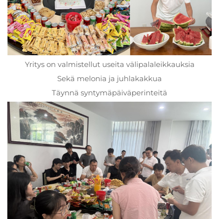
Yritys on valmistellut useita välipalaleikkauksia
Sekä melonia ja juhlakakkua
Täynnä syntymäpäiväperinteitä