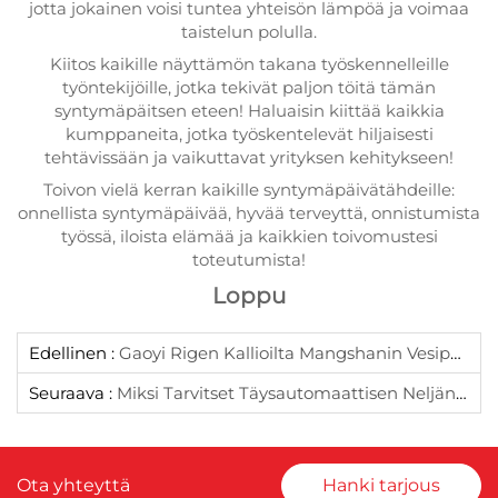
jotta jokainen voisi tuntea yhteisön lämpöä ja voimaa
taistelun polulla.
Kiitos kaikille näyttämön takana työskennelleille
työntekijöille, jotka tekivät paljon töitä tämän
syntymäpäitsen eteen! Haluaisin kiittää kaikkia
kumppaneita, jotka työskentelevät hiljaisesti
tehtävissään ja vaikuttavat yrityksen kehitykseen!
Toivon vielä kerran kaikille syntymäpäivätähdeille:
onnellista syntymäpäivää, hyvää terveyttä, onnistumista
työssä, iloista elämää ja kaikkien toivomustesi
toteutumista!
Loppu
Edellinen :
Gaoyi Rigen Kallioilta Mangshanin Vesiputouksiin, Sitaiyun Päiväkirja Chenzhoussa
Seuraava :
Miksi Tarvitset Täysautomaattisen Neljän Kulman Leikkaus- Ja Laminointikoneen
Ota yhteyttä
Hanki tarjous