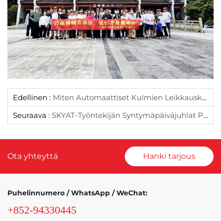
Edellinen :
Miten Automaattiset Kulmien Leikkauskoneet Parantavat Tuotantolinjoja
Seuraava :
SKYAT-Työntekijän Syntymäpäiväjuhlat Päättyivät Lämpimästi!
Ota yhteyttä
Hanki tarjous
Puhelinnumero / WhatsApp / WeChat:
+852-94330445