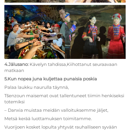
4.Jälusano:
Kävelyn tahdissa,Kiihottanut seuraavaan
matkaan
5.Kun nopea juna kuljettaa punaisia poskia
Palaa laukku naurulla täynnä,
Tšenzoun maisemat ovat tallentuneet tiimin henkiseksi
totemiksi
– Danxia muistaa meidän valloituksemme jäljet,
Metsä kerää luottamuksen toimitamme.
Vuorijoen kosket lopulta yhtyvät rauhalliseen syvään