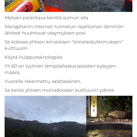
Metsän parantava kenttä sumun alla
Mangshanin internet-tunnetun rajattoman lämmön
lähteet huuhtovat väsymyksen pois
Se kokoaa yhteen kiinalaisen "kiinalaistutkimuksen"
kulttuurin
Käytä huipputeknologiaa
Yli 60 eri tyylinen lämpöallaskarjalaisten kylpyjen
määrä,
Vuorelle rakennettu, epätasainen,
Se kerää yhteen monialkioisen kulttuurin ydintä