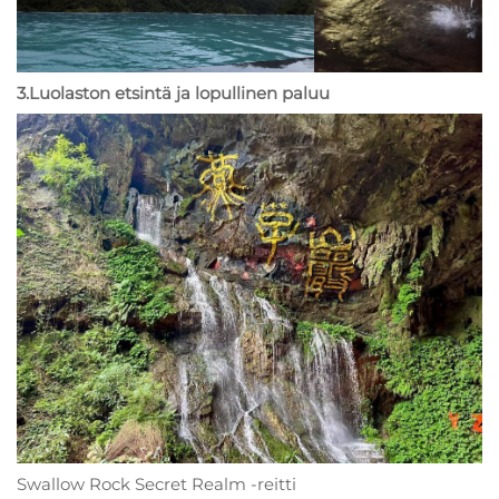
3.Luolaston etsintä ja lopullinen paluu
Swallow Rock Secret Realm -reitti