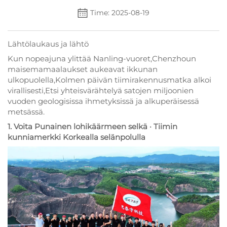
Time: 2025-08-19
Lähtölaukaus ja lähtö
Kun nopeajuna ylittää Nanling-vuoret,Chenzhoun
maisemamaalaukset aukeavat ikkunan
ulkopuolella,Kolmen päivän tiimirakennusmatka alkoi
virallisesti,Etsi yhteisvärähtelyä satojen miljoonien
vuoden geologisissa ihmetyksissä ja alkuperäisessä
metsässä.
1. Voita Punainen lohikäärmeen selkä · Tiimin
kunniamerkki Korkealla selänpolulla