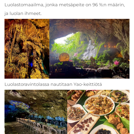
Luolastomaailma, jonka metsäpeite on 96 %:n määrin,
ja luolan ihmeet.
Luolastoravintolassa nautitaan Yao-keittiötä