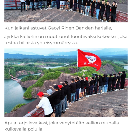
Kun jalkani astuvat Gaoyi Rigen Danxian harjalle,
Jyrkkä kalliotie on muuttunut luontevaksi kokeeksi, joka
testaa hiljaista yhteisymmärrystä.
Apua tarjoileva käsi, joka venytetään kallion reunalla
kulkevalla polulla,