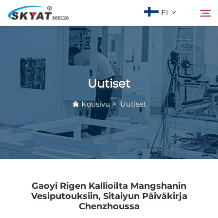
FI
Tietoja Skyatista
Hae
Uutiset
Vaanattomaton kutistusmuovauskone
Kotisivu
>
Uutiset
Video & Sovellus
Projektit
Uutiset
Gaoyi Rigen Kallioilta Mangshanin
Vesiputouksiin, Sitaiyun Päiväkirja
Chenzhoussa
Ota yhteyttä