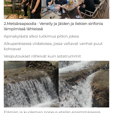
2.Metsäraapsodia · Veneily ja jäiden ja liekien sinfonia
lämpimissä lähteissä
Apinakylästä alkoi tutkimus pitkin jokea
Alkuperäisessä viidakossa, jossa valtavat vanhat puut
kohoavat
Vesiputoukset röhkivät kuin sotatrummit
Elämän ja kuoleman nopeus etelän ensimmäisessä