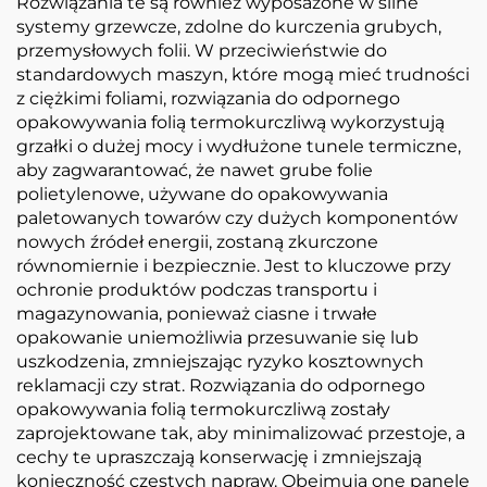
Rozwiązania te są również wyposażone w silne
systemy grzewcze, zdolne do kurczenia grubych,
przemysłowych folii. W przeciwieństwie do
standardowych maszyn, które mogą mieć trudności
z ciężkimi foliami, rozwiązania do odpornego
opakowywania folią termokurczliwą wykorzystują
grzałki o dużej mocy i wydłużone tunele termiczne,
aby zagwarantować, że nawet grube folie
polietylenowe, używane do opakowywania
paletowanych towarów czy dużych komponentów
nowych źródeł energii, zostaną zkurczone
równomiernie i bezpiecznie. Jest to kluczowe przy
ochronie produktów podczas transportu i
magazynowania, ponieważ ciasne i trwałe
opakowanie uniemożliwia przesuwanie się lub
uszkodzenia, zmniejszając ryzyko kosztownych
reklamacji czy strat. Rozwiązania do odpornego
opakowywania folią termokurczliwą zostały
zaprojektowane tak, aby minimalizować przestoje, a
cechy te upraszczają konserwację i zmniejszają
konieczność częstych napraw. Obejmują one panele