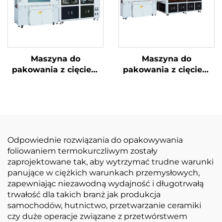
Maszyna do
Maszyna do
pakowania z cięciem
pakowania z cięciem
narożników i
narożników i ukrytą
uszczelnieniem
linią
środkowym
Odpowiednie rozwiązania do opakowywania
foliowaniem termokurczliwym zostały
zaprojektowane tak, aby wytrzymać trudne warunki
panujące w ciężkich warunkach przemysłowych,
zapewniając niezawodną wydajność i długotrwałą
trwałość dla takich branż jak produkcja
samochodów, hutnictwo, przetwarzanie ceramiki
czy duże operacje związane z przetwórstwem