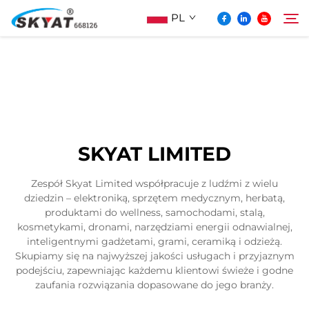
PL
O Skyat
Szukaj
Maszyna Do Pakowania Termościskanego
SKYAT LIMITED
Bez Pospolonek
Zespół Skyat Limited współpracuje z ludźmi z wielu
dziedzin – elektroniką, sprzętem medycznym, herbatą,
Wideo I Zastosowanie
produktami do wellness, samochodami, stalą,
kosmetykami, dronami, narzędziami energii odnawialnej,
inteligentnymi gadżetami, grami, ceramiką i odzieżą.
Projektowanie
Skupiamy się na najwyższej jakości usługach i przyjaznym
podejściu, zapewniając każdemu klientowi świeże i godne
zaufania rozwiązania dopasowane do jego branży.
Aktualności