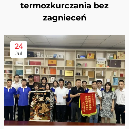
termozkurczania bez
zagnieceń
24
Jul