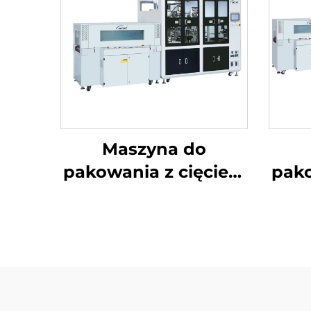
Maszyna do
pakowania z cięciem
pako
narożników i
nar
uszczelnieniem
środkowym