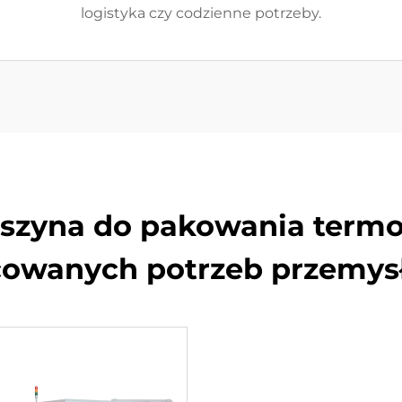
logistyka czy codzienne potrzeby.
aszyna do pakowania termo
cowanych potrzeb przemy