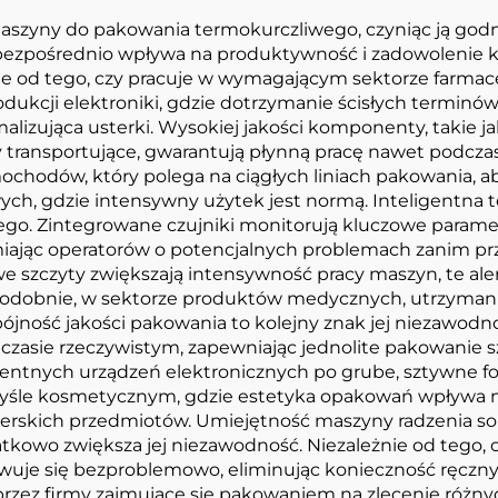
aszyny do pakowania termokurczliwego, czyniąc ją godny
 bezpośrednio wpływa na produktywność i zadowolenie kl
e od tego, czy pracuje w wymagającym sektorze farmace
odukcji elektroniki, gdzie dotrzymanie ścisłych terminó
alizująca usterki. Wysokiej jakości komponenty, takie j
transportujące, gwarantują płynną pracę nawet podczas d
amochodów, który polega na ciągłych liniach pakowania,
ch, gdzie intensywny użytek jest normą. Inteligentna 
 Zintegrowane czujniki monitorują kluczowe parametry, 
ając operatorów o potencjalnych problemach zanim prze
e szczyty zwiększają intensywność pracy maszyn, te a
 Podobnie, w sektorze produktów medycznych, utrzyman
ójność jakości pakowania to kolejny znak jej niezawod
czasie rzeczywistym, zapewniając jednolite pakowanie s
igentnych urządzeń elektronicznych po grube, sztywne
śle kosmetycznym, gdzie estetyka opakowań wpływa na 
onerskich przedmiotów. Umiejętność maszyny radzenia so
kowo zwiększa jej niezawodność. Niezależnie od tego, c
uje się bezproblemowo, eliminując konieczność ręcznyc
przez firmy zajmujące się pakowaniem na zlecenie różny