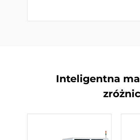
Inteligentna m
zróżni