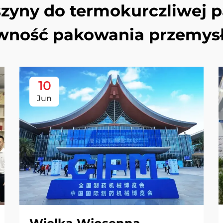
szyny do termokurczliwej 
wność pakowania przemy
10
Jun