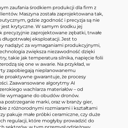
m zaufania środkiem produkcji dla firm z
ientów. Maszyna została zaprojektowana tak,
utycznym, gdzie zgodność i precyzja są nie
w jest krytyczne. W samym środku jej
ak precyzyjnie zaprojektowane zębatki, trwałe
ługotrwałej eksploatacji. Jest to
 aby nadążyć za wymaganiami produkcyjnymi,
technologia zwiększa niezawodność dzięki
takie jak temperatura silnika, napięcie folii
rodzą się one w awarie. Na przykład, w
lerty zapobiegają nieplanowanemu
ie proaktywne gwarantuje, że procesy
ności. Zaawansowane algorytmy AI
zerokiego wachlarza materiałów – od
 folie wymagane do obudów dronów.
postrzeganie marki, oraz w branży gier,
bie z różnorodnymi rozmiarami i kształtami
zy pakuje małe próbki ceramiczne, czy duże
h regulacji, które mogłyby prowadzić do
ch sektorów, w tym przemysł odzieżowy,