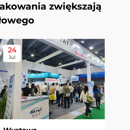
pakowania zwiększają
słowego
24
Jul