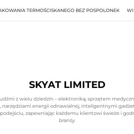
AKOWANIA TERMOŚCISKANEGO BEZ POSPOLONEK
WI
SKYAT LIMITED
ludźmi z wielu dziedzin – elektroniką, sprzętem medycz
narzędziami energii odnawialnej, inteligentnymi gadżeta
m podejściu, zapewniając każdemu klientowi świeże i go
branży.