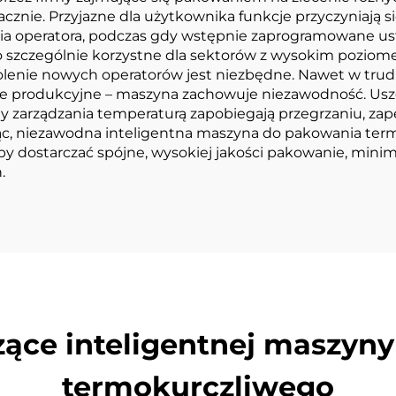
nie. Przyjazne dla użytkownika funkcje przyczyniają się
ia operatora, podczas gdy wstępnie zaprogramowane us
o szczególnie korzystne dla sektorów z wysokim poziomem
kolenie nowych operatorów jest niezbędne. Nawet w tru
ale produkcyjne – maszyna zachowuje niezawodność. Us
my zarządzania temperaturą zapobiegają przegrzaniu, zap
c, niezawodna inteligentna maszyna do pakowania termo
by dostarczać spójne, wysokiej jakości pakowanie, minim
.
zące inteligentnej maszyn
termokurczliwego