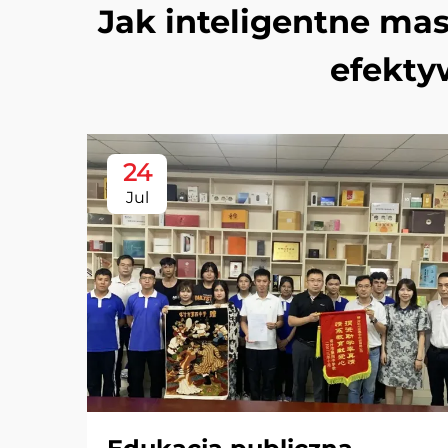
Jak inteligentne ma
efekty
24
Jul