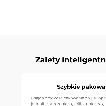
Zalety inteligen
Szybkie pakowan
Osiąga prędkość pakowania do 100 opak
jednolite kurczenie się folii, zmniejsz