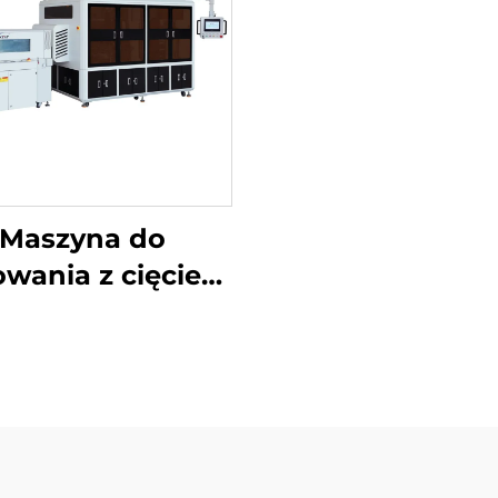
Maszyna do
wania z cięciem
ożników i ukrytą
linią