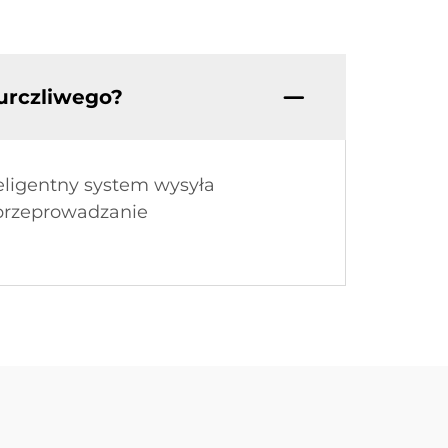
urczliwego?
eligentny system wysyła
 przeprowadzanie