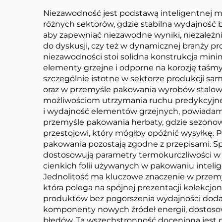
Niezawodność jest podstawą inteligentnej m
różnych sektorów, gdzie stabilna wydajność
aby zapewniać niezawodne wyniki, niezależni
do dyskusji, czy też w dynamicznej branży pr
niezawodności stoi solidna konstrukcja minim
elementy grzejne i odporne na korozję taśmy 
szczególnie istotne w sektorze produkcji s
oraz w przemyśle pakowania wyrobów stalowy
możliwościom utrzymania ruchu predykcyjnego.
i wydajność elementów grzejnych, powiadami
przemyśle pakowania herbaty, gdzie sezonow
przestojowi, który mógłby opóźnić wysyłkę.
pakowania pozostają zgodne z przepisami. Sp
dostosowują parametry termokurczliwości w 
cienkich folii używanych w pakowaniu intel
Jednolitość ma kluczowe znaczenie w przemy
która polega na spójnej prezentacji kolekcj
produktów bez pogorszenia wydajności dodat
komponenty nowych źródeł energii, dostosow
błędów. Ta wszechstronność doceniona jest 