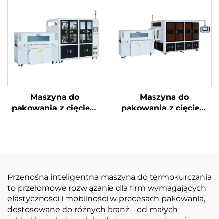
Maszyna do
Maszyna do
pakowania z cięciem
pakowania z cięciem
narożników i
narożników i ukrytą
uszczelnieniem
linią
środkowym
Przenośna inteligentna maszyna do termokurczania
to przełomowe rozwiązanie dla firm wymagających
elastyczności i mobilności w procesach pakowania,
dostosowane do różnych branż – od małych