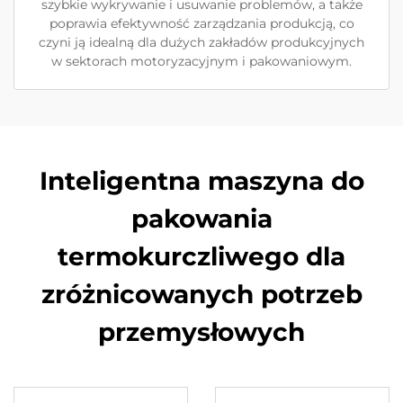
szybkie wykrywanie i usuwanie problemów, a także
poprawia efektywność zarządzania produkcją, co
czyni ją idealną dla dużych zakładów produkcyjnych
w sektorach motoryzacyjnym i pakowaniowym.
Inteligentna maszyna do
pakowania
termokurczliwego dla
zróżnicowanych potrzeb
przemysłowych