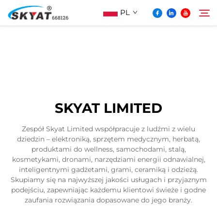
PL
O Skyat
Szukaj
Maszyna Do Pakowania Termościskanego
SKYAT LIMITED
Bez Pospolonek
Zespół Skyat Limited współpracuje z ludźmi z wielu
dziedzin – elektroniką, sprzętem medycznym, herbatą,
Wideo I Zastosowanie
produktami do wellness, samochodami, stalą,
kosmetykami, dronami, narzędziami energii odnawialnej,
inteligentnymi gadżetami, grami, ceramiką i odzieżą.
Projektowanie
Skupiamy się na najwyższej jakości usługach i przyjaznym
podejściu, zapewniając każdemu klientowi świeże i godne
zaufania rozwiązania dopasowane do jego branży.
Aktualności