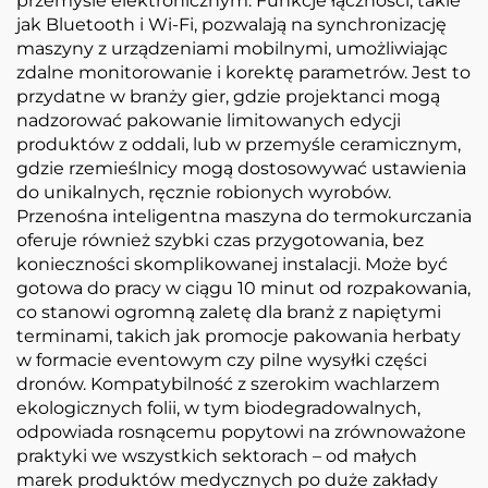
przemyśle elektronicznym. Funkcje łączności, takie
jak Bluetooth i Wi-Fi, pozwalają na synchronizację
maszyny z urządzeniami mobilnymi, umożliwiając
zdalne monitorowanie i korektę parametrów. Jest to
przydatne w branży gier, gdzie projektanci mogą
nadzorować pakowanie limitowanych edycji
produktów z oddali, lub w przemyśle ceramicznym,
gdzie rzemieślnicy mogą dostosowywać ustawienia
do unikalnych, ręcznie robionych wyrobów.
Przenośna inteligentna maszyna do termokurczania
oferuje również szybki czas przygotowania, bez
konieczności skomplikowanej instalacji. Może być
gotowa do pracy w ciągu 10 minut od rozpakowania,
co stanowi ogromną zaletę dla branż z napiętymi
terminami, takich jak promocje pakowania herbaty
w formacie eventowym czy pilne wysyłki części
dronów. Kompatybilność z szerokim wachlarzem
ekologicznych folii, w tym biodegradowalnych,
odpowiada rosnącemu popytowi na zrównoważone
praktyki we wszystkich sektorach – od małych
marek produktów medycznych po duże zakłady