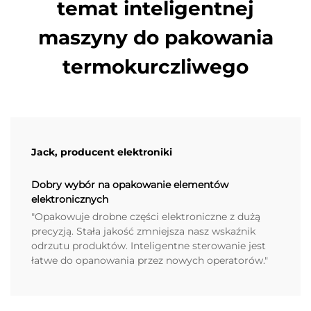
temat inteligentnej
maszyny do pakowania
termokurczliwego
Jack, producent elektroniki
Dobry wybór na opakowanie elementów
elektronicznych
"Opakowuje drobne części elektroniczne z dużą
precyzją. Stała jakość zmniejsza nasz wskaźnik
odrzutu produktów. Inteligentne sterowanie jest
łatwe do opanowania przez nowych operatorów."