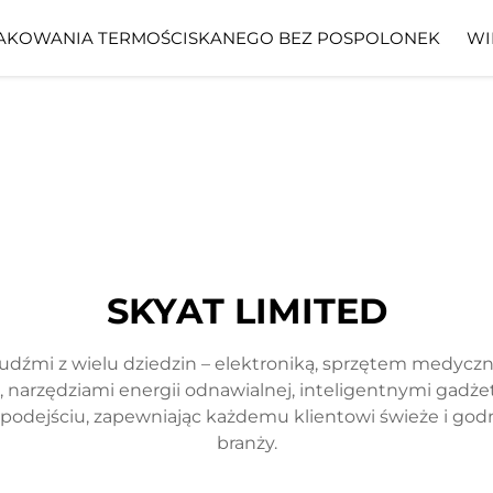
AKOWANIA TERMOŚCISKANEGO BEZ POSPOLONEK
WI
SKYAT LIMITED
ludźmi z wielu dziedzin – elektroniką, sprzętem medycz
narzędziami energii odnawialnej, inteligentnymi gadżeta
m podejściu, zapewniając każdemu klientowi świeże i go
branży.