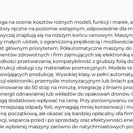
a na ocenie kosztów różnych modeli, funkcji i marek, 
ory ręczne na poziomie wstępnym, odpowiednie dla mały
wyczaj znajdują się na niższym końcu cenowym. Maszyn
 małych ulotek, z ograniczoną prędkością i możliwościam
jest głównym priorytetem. Półautomatyczne maszyny do 
ów zdrowotnych i firm zajmujących się elektroniką in
ci przetwarzania, kompatybilność z grubszy folią do 10
trukcji obsługi czy materiałów promocyjnych. Modele t
rozwijających produkcję. Wysokiej klasy w pełni automa
ji elektroniki, przemyśle motoryzacyjnym lub liniach pa
inowanie do 50 stóp na minutę, integrację z liniami pr
 energii odnawialnej lub wkładów do opakowań dronów. 
ogą dodatkowo wpływać na cenę. Przy porównywaniu ce
iejszają odpady folii, wymagają mniej konserwacji i maj
początkową, ale okazać się bardziej opłacalny dla firmy
i, wsparcia przed i po sprzedaży oraz efektywności en
ie wybranej maszyny zarówno do natychmiastowych potrz