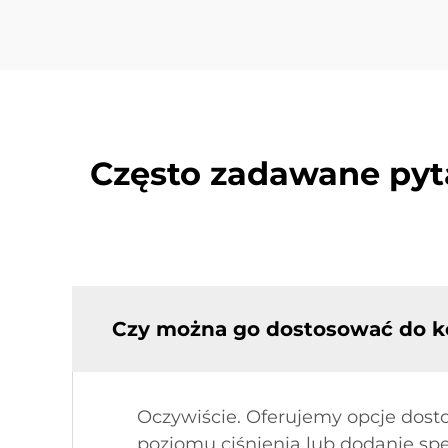
Często zadawane pyt
Czy można go dostosować do k
Oczywiście. Oferujemy opcje dost
poziomu ciśnienia lub dodanie spe