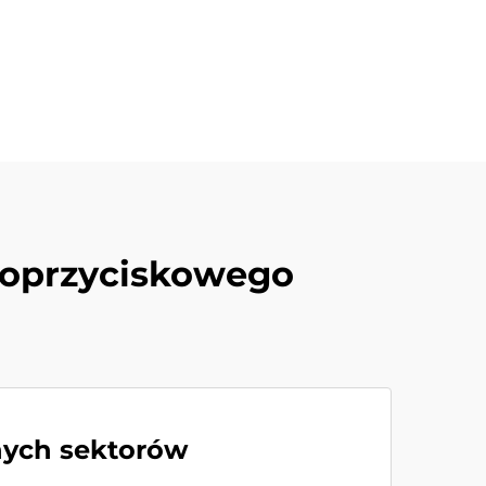
dnoprzyciskowego
żnych sektorów