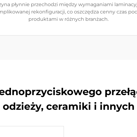
zyna płynnie przechodzi między wymaganiami laminacyjn
mplikowanej rekonfiguracji, co oszczędza cenny czas po
produktami w różnych branżach.
jednoprzyciskowego przełąc
odzieży, ceramiki i innych