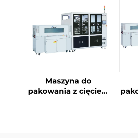
Maszyna do
pakowania z cięciem
pako
narożników i
nar
uszczelnieniem
środkowym