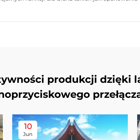
ywności produkcji dzięki 
noprzyciskowego przełącz
10
Jun