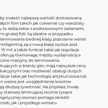
aby znaleźć najlepszą wartość dostosowaną
ch firm takich jak cukiernie czy warsztaty
y te radzą sobie z podstawowymi zadaniami,
i grubej folii. Są idealne w przypadku
laminowania średniej klasy, popularne wśród
teligentną, są o nową klasę wyższe pod
 mil, a także funkcje takie jak regulacja
e oferują równowagę między wydajnością a
tyczne maszyny do laminowania,
kujących w branży gier, mają najwyższe ceny.
odukcyjnymi oraz możliwość obsługi dużych
Opcje takie jak technologia antykurczowa lub
n ważne jest uwzględnienie kosztów
ą dłuższą żywotność. Na przykład, trwały
 stalowej laminującej rocznie tysiące
ergetycznej również pomaga określić
eb, jak i przyszłego wzrostu.