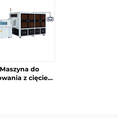
Maszyna do
wania z cięciem
ożników i ukrytą
linią