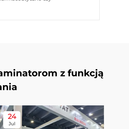
laminatorom z funkcją
ania
24
Jul