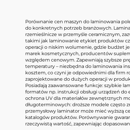
Porównanie cen maszyn do laminowania poleg
do konkretnych potrzeb branżowych. Laminat
rzemieślnicze w przemyśle ceramicznym, zaz
takimi jak laminowanie etykiet produktów czy
operacji o niskim wolumenie, gdzie budżet 
marek kosmetycznych, producentów suplement
względem cenowym. Zapewniają szybsze prędkoś
temperatury – niezbędna do laminowania ins
kosztem, co czyni je odpowiednimi dla firm 
zaprojektowane do dużych operacji w produkc
Posiadają zaawansowane funkcje: szybkie lam
formatów np. instrukcji obsługi urządzeń do
ochrona UV dla materiałów zewnętrznych m
długoterminowych: droższe modele często zmn
przemysłowy laminator może mieć wyższą cenę 
katalogów produktów. Porównywanie gwarancj
rzeczywistą wartość, zapewniając dopasowan