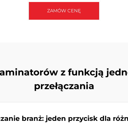
ZAMÓW CENĘ
laminatorów z funkcją je
przełączania
zanie branż: jeden przycisk dla ró