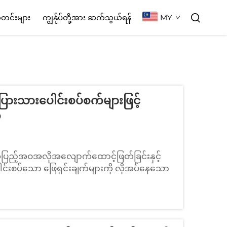
MY
တင်းများ
ကျွန်ုပ်တို့အား ဆက်သွယ်ရန်
ပြားသားပေါင်းစပ်စက်များဖြင့်
်
 အပြည့်အဝအလိုအလျောက်ထောင့်ဖြတ်ခြင်းနှင့်
 ပေါင်းစပ်သော ဖြေရှင်းချက်များကို လိုအပ်နေသော
ာင့်ဖြတ်ခြင်းနှင့် ပိုက်ဆက်ခြင်းစက်များ...