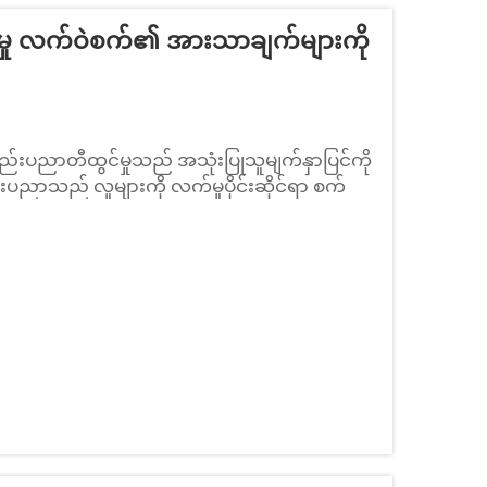
ပ်ရှားမှု လက်ဝဲစက်၏ အားသာချက်များကို
်းပညာတီထွင်မှုသည် အသုံးပြုသူမျက်နှာပြင်ကို
်းပညာသည် လူများကို လက်မှုပိုင်းဆိုင်ရာ စက်
င်းလဲစေသည်။ ရိုးရှင်းသော စီစဉ်မှုကြောင့်
န် လွယ်ကူပါသည်။