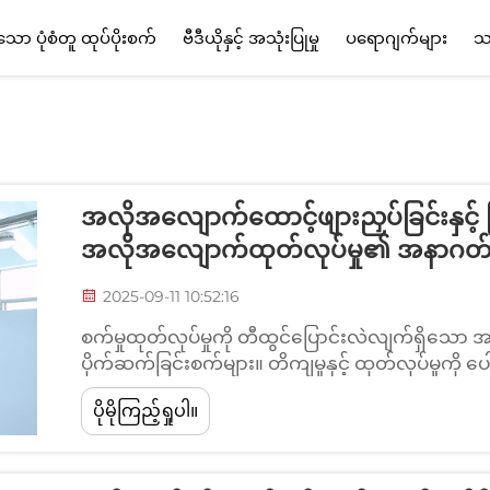
ော ပုံစံတူ ထုပ်ပိုးစက်
ဗီဒီယိုနှင့် အသုံးပြုမှု
ပရောဂျက်များ
သ
အလိုအလျောက်ထောင့်ဖျားညှပ်ခြင်းနှင့် 
အလိုအလျောက်ထုတ်လုပ်မှု၏ အနာဂတ
2025-09-11 10:52:16
စက်မှုထုတ်လုပ်မှုကို တီထွင်ပြောင်းလဲလျက်ရှိသော
ပိုက်ဆက်ခြင်းစက်များ။ တိကျမှုနှင့် ထုတ်လုပ်မှုကို
ခေတ်မှီစက်မှုလုပ်ငန်းများ။ အပြည့်အဝအလိုအလျောက်ထေ
ပိုမိုကြည့်ရှုပါ။