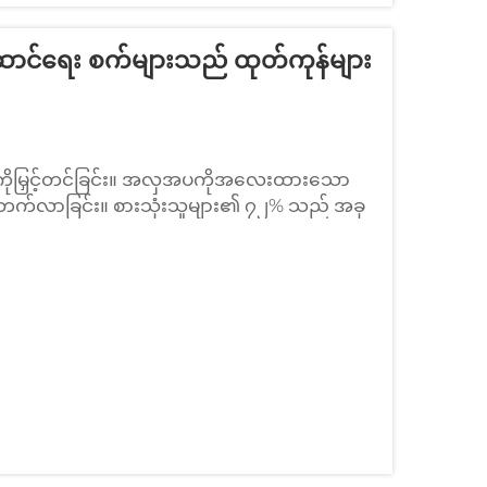
ောင်ရေး စက်များသည် ထုတ်ကုန်များ
ှအပကိုမြှင့်တင်ခြင်း။ အလှအပကိုအလေးထားသော
ုမြင့်တက်လာခြင်း။ စားသုံးသူများ၏ ၇၂% သည် အခု
အလှအပကို အရေးကြီးသောအချက်အလက်အဖြစ်
အာရှတစ်လွှားတွင်...