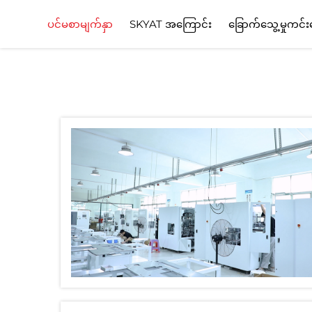
ပင်မစာမျက်နှာ
SKYAT အကြောင်း
ခြောက်သွေ့မှုကင်းသ