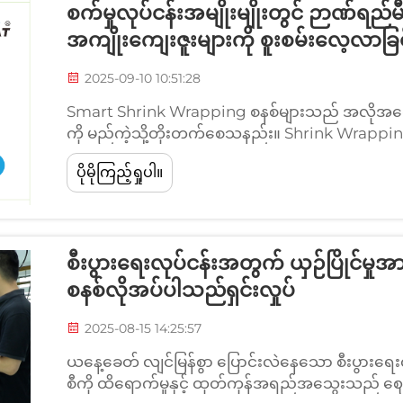
စက်မှုလုပ်ငန်းအမျိုးမျိုးတွင် ဉာဏ
အကျိုးကျေးဇူးများကို စူးစမ်းလေ့လာခြင
2025-09-10 10:51:28
Smart Shrink Wrapping စနစ်များသည် အလိုအလျ
ကို မည်ကဲ့သို့တိုးတက်စေသနည်း။ Shrink Wrappin
ထုပ်ပိုးမှုအမြန်နှုန်းအပေါ်တွင်သက်ရောက်မှု။ အ
ပိုမိုကြည့်ရှုပါ။
များသည် တစ်မိနစ်လျှင် ၁၄၀-၁၆၀ ယူနစ်ကို &plusm.
စီးပွားရေးလုပ်ငန်းအတွက် ယှဉ်ပြိုင်မ
စနစ်လိုအပ်ပါသည်ရှင်းလှုပ်
2025-08-15 14:25:57
ယနေ့ခေတ် လျင်မြန်စွာ ပြောင်းလဲနေသော စီးပွားရေး
စီကို ထိရောက်မှုနှင့် ထုတ်ကုန်အရည်အသွေးသည် ဈေးက