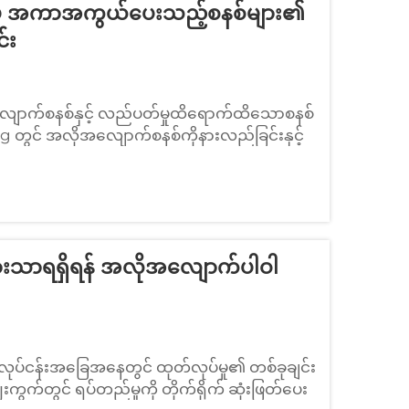
်ရည်မီ အကာအကွယ်ပေးသည့်စနစ်များ၏
်း
ောက်စနစ်နှင့် လည်ပတ်မှုထိရောက်ထိသောစနစ်
g တွင် အလိုအလျောက်စနစ်ကိုနားလည်ခြင်းနှင့်
လိုအလျောက် Smart Shrink Wrapping စနစ်
.. ဖြင့်ဖြတ်သန်းပါသည်။
ှုအားသာရရှိရန် အလိုအလျောက်ပါဝါ
လုပ်ငန်းအခြေအနေတွင် ထုတ်လုပ်မှု၏ တစ်ခုချင်း
ွက်တွင် ရပ်တည်မှုကို တိုက်ရိုက် ဆုံးဖြတ်ပေး