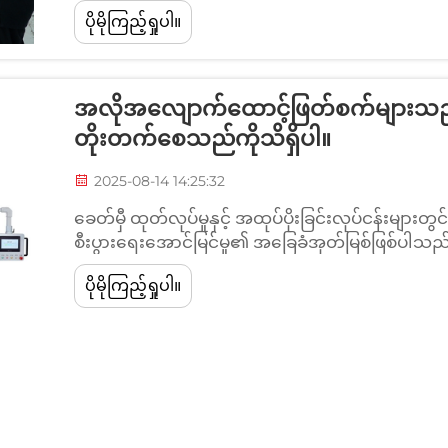
ပါသည်။ ထို့ကြောင့် ထုတ်လုပ်မှုလုပ်ငန်းစဉ်တွင် နောက်ဆုံး
ပိုမိုကြည့်ရှုပါ။
လုပ်ငန်းစဉ်များကဲ့သို့ မကြာခဏ လျစ်လျူရှုခံရသော
စီးပွားရေးလုပ်ငန်းများသည် ပိုမိုကောင်းမွန်သော...
အလိုအလျောက်ထောင့်ဖြတ်စက်များသည် ထု
တိုးတက်စေသည်ကိုသိရှိပါ။
2025-08-14 14:25:32
ခေတ်မှီ ထုတ်လုပ်မှုနှင့် အထုပ်ပိုးခြင်းလုပ်ငန်းမျာ
စီးပွားရေးအောင်မြင်မှု၏ အခြေခံအုတ်မြစ်ဖြစ်ပါသ
လုပ်ငန်းဆောင်တာမှုစရိတ်များနှင့် စျေးကွက်တွင် ယေဘု
ပိုမိုကြည့်ရှုပါ။
ပါသည်။ လက်ဖျားဖြင့် လုပ်ဆောင်သော နှင့် အလိုအလ
လုပ်ငန်းများသည် အချိန်ကြာမှုအထိ...