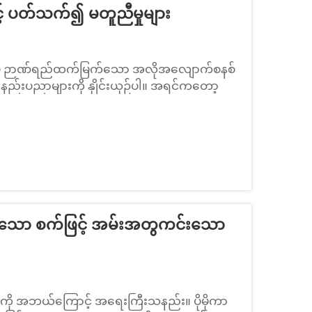
့် ပတ်သက်၍ မတူညီမှုများ
စ်မှ ဉာဏ်ရည်ထက်မြက်သော အလိုအလျောက်စနစ်
နည်းပညာများကို နှိုင်းယှဉ်ပါ။ အရင်ကတော့
ောင်ခဲ့ကြပါတယ်။ အကြောင်းကတော့ ရိုးရှင်းတဲ့
။ ဒါပေမယ့် အဲဒီနောက်မှာတော့...
်းသော စက်ဖြင့် အမ်းအတွကင်းသော
 အဘယ်ကြောင့် အရေးကြီးသနည်း။ ပိုမိုကာ