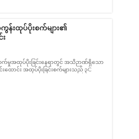
ကွန်းထုပ်ပိုးစက်များ၏
်း
 စက်မှုအထုပ်ပိုးခြင်းနေရာတွင် အသိဉာဏ်ရှိသော
ထောင်း အထုပ်ပိုးခြင်းစက်များသည် ၃C
နှင့် အသောက်များ၊ အိမ်သုံးပစ္စည်းများ စသည့်
ေးစားများအထိ လုပ်ငန်းများအတွက် အသုံးဝင်