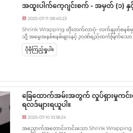
အထူးပါက်ကေ့ဂျင်းစက် - အမှတ် (၁) နှင
2025-07-11 08:40:23
Shrink Wrapping တိုးတက်လာပုံ- လက်နှုတ်စန
သို့ အမွေအနှစ်စနစ်များနှင့် ဉာဏ်ရည်ထက်မြက်သော 
Shrink Wrapping အများစုကို လက်နှုတ်ဖြင့် လုပ်ဆ
ပိုမိုကြည့်ရှုပါ။
နည်းလမ်းဖြစ်ပြီး စတင်ရင်းနှုန်းကို မလိုအပ်ခဲ့ပါဘူး
ခြေထောက်အမ်းအတွက် လှုပ်ရှားမှုကင
ရလဒ်များရယူပါ။
2025-07-10 10:18:24
အညှောက်အတောင်းကင်းသော Shrink Wrapping ကို