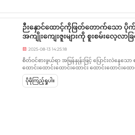
ဉီးနှောင်ထောင့်ကိုဖြတ်တောက်သော ပိုက်
အကျိုးကျေးဇူးများကို စူးစမ်းလေ့လာခြင
2025-08-13 14:25:18
စိတ်ဝင်စားဖွယ်ရာ အမြန်နှုန်းဖြင့် ပြောင်းလဲနေသော
ထောင်းထောင်းထောင်းထောင်း ထောင်းထောင်းထောင်း
အီလက်ထရွန်နစ်၊ အလှကုန်ပစ္စည်းများ၊ အစားအသောက်
ပိုမိုကြည့်ရှုပါ။
အုပ်စုအသေးစားများမှ အကြီးစားများအထိ အုပ်စုအသ
သော အဖြေသစ်များအဖြစ် ပေါ်ထွန်းလာခဲ့ပါသည်။