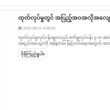
ထုတ်လုပ်မှုတွင် အပြည့်အဝအလိုအလျ
2025-08-12 14:25:03
ထုတ်လုပ်မှုလုပ်ငန်းများသည် စက်မှုလုပ်ငန်း ၄.၀၊ အ
အရည်အသွေးကို အမြဲတမ်း မြင့်တင်ရေးအတွက် အားထုတ်မ
များကို ဖော်ဆောင်နေပါသည်။ ဤပြောင်းလဲမှုအတွင
ပိုမိုကြည့်ရှုပါ။
ထောင်းထောင်း စက်များသည် အထုပ်ပိုးခြင်းပစ္စည်းမ
မှ လုပ်ငန်းတွင် အရေးပါသော အစိတ်အပိုင်းတစ်ခုအဖြစ