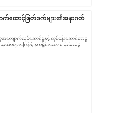
ောက်ထောင့်ဖြတ်စက်များ၏အနာဂတ်
လိုအလျောက်လုပ်ဆောင်မှုနှင့် လုပ်ငန်းဆောင်တာမှု
ှုများကြောင့် နက်ရှိုင်းသော ပြောင်းလဲမှု
်း အလုံးစုံအလိုအလျောက် ထောင်းထောင်း
ျားအနက် အထူးသဖြင့် အသုံးပြုသော ပစ္စည်းများ
် ဖွံ့ဖြိုးတိုးတက်လာခဲ့ပါသည်။