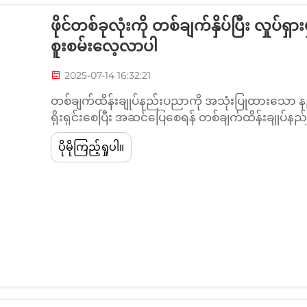
ဖိုင်တစ်ခုလုံးကို တစ်ချက်နှိပ်ပြီး လှု
စူးစမ်းလေ့လာပါ
2025-07-14 16:32:21
တစ်ချက်ထိန်းချုပ်နည်းပညာကို အသုံးပြုထားသော နည
ရိုးရှင်းစေပြီး အဆင်ပြေစေရန် တစ်ချက်ထိန်းချုပ်နည
များနှင့် အပြန်အလှန်ဆက်သွယ်မှုကို အမှန်တကယ် ပြော
ပိုမိုကြည့်ရှုပါ။
အသုံးပြုသူများသည် အဆင့်အတန်းမရွေး အသုံးပြုရ