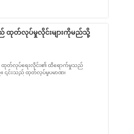
ပိုင်း စာမျက်နှာပုံနှိပ်ပြီး ထုပ်ပိုးခြင်း
 အဆင့်များကိုပါ ဂရုပြုရန် အရေးကြီးပါသည်။
တ်လုပ်မှုလိုင်းများကိုမည်သို့
းတွင် ထုတ်လုပ်ရေးလိုင်း၏ ထိရောက်မှုသည်
ည်။ ၎င်းသည် ထုတ်လုပ်မှုပမာဏ၊
ယျအားဖြင့် ယှဉ်ပြိုင်နိုင်မှုကို သတ်မှတ်ပေး
ျောက်အစိတ်အပိုင်းများပါသော အထုပ်ပိုးခြင်း