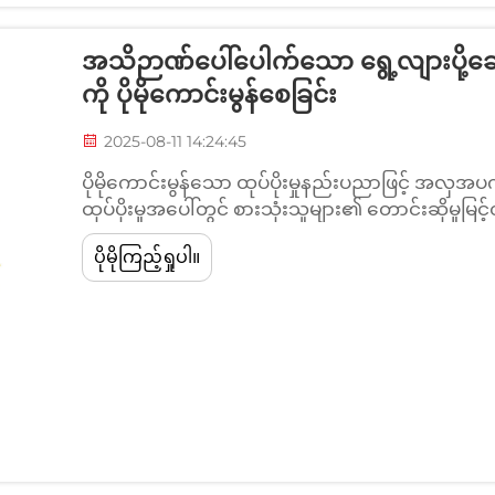
အသိဉာဏ်ပေါ်ပေါက်သော ရွေ့လျားပို့ဆ
ကို ပိုမိုကောင်းမွန်စေခြင်း
2025-08-11 14:24:45
ပိုမိုကောင်းမွန်သော ထုပ်ပိုးမှုနည်းပညာဖြင့် အလ
ထုပ်ပိုးမှုအပေါ်တွင် စားသုံးသူများ၏ တောင်းဆိုမှ
တော့ ဝယ်ယူမှုဆုံးဖြတ်ချက်တွင် ထုပ်ပိုးမှု၏ 
ပိုမိုကြည့်ရှုပါ။
စဉ်းစားလာကြသည် (Packaging Gateway, ၂၀၂၄)။ 