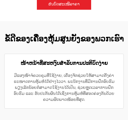
ຮับບົດສະເໜີລາຄາ
ຂໍ້ດີຂອງເຄື່ອງຫຸ້ມສູນຍັງຂອງພວກເຮົາ
ໜ້າຫນ້າທີ່ສະຫງົບສຳລັບການປະຕິບັດງ່າຍ
ມີແຜງໜ້າຈໍຄວບຄຸມທີ່ໃຊ້ງ່າຍ, ເຄື່ອງຈັກຊ່ວຍໃຫ້ສາມາດຕັ້ງຄ່າ
ຂະໜາດການຫຸ້ມຫໍ່ໄດ້ຢ່າງໄວວາ. ພະນັກງານທີ່ມີການຝຶກອົບຮົມ
ພຽງເລັກນ້ອຍກໍ່ສາມາດໃຊ້ງານໄດ້ເປັນ, ຊ່ວຍຫຼຸດເວລາການຝຶກ
ອົບຮົມ ແລະ ຮັບປະກັນຜົນໄດ້ເຊິ່ງການຫຸ້ມຫໍ່ທີ່ສອດຄ່ອງກັນດ້ວຍ
ຄວາມຜິດພາດໜ້ອຍທີ່ສຸດ.