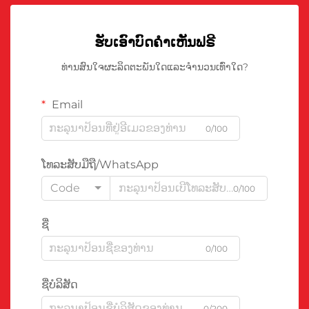
ຮັບເອົາບົດຄຳເຫັນຟຣີ
ທ່ານສົນໃຈຜະລິດຕະພັນໃດແລະຈຳນວນເທົ່າໃດ?
Email
0/100
ໂທລະສັບມືຖື/WhatsApp
Code
0/100
ຊື່
0/100
ຊື່ບໍລິສັດ
0/200