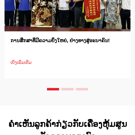
ການສຶກສາທີ່ມີຄວາມຍິ່ງໃຫຍ່, ຢ່າງທາງສູ່ອະນາຄົນ!
ເບິ່ງເພີ່ມເຕີມ
ຄຳເຫັນລູກຄ້າກ່ຽວກັບເຄື່ອງຫຸ້ມສູນ