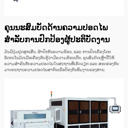
ຄຸນນະສົມບັດດ້ານຄວາມປອດໄພ
ສຳລັບການປົກປ້ອງຜູ້ປະຕິບັດງານ
ມັນມີປຸ່ມຢຸດສຸກເສີນ, ຜ້າປົກກັນຄວາມຮ້ອນ, ແລະ ການປິດເຄື່ອງໂດຍ
ອັດຕະໂນມັດເມື່ອເຄື່ອງຮັບຮູ້ວ່າມີຄວາມຮ້ອນເກີນ. ຄຸນສົມບັດເຫຼົ່ານີ້ໃຫ້
ຄວາມສຳຄັນກັບຄວາມປອດໄພໃນສະຖານທີ່ເຮັດວຽກ ແລະ ສອດຄ່ອງກັບ
ມາດຕະຖານຄວາມປອດໄພສາກົນເພື່ອປ້ອງກັນທີມງານຂອງທ່ານ.