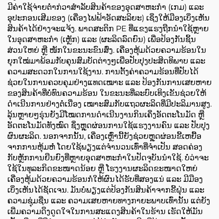
ມີຄ່າໃຊ້ຈ່າຍຕໍ່າກ່ວາສໍາລັບສິນຄ້າຂອງອຸດສາຫະກໍາ (ເກມ) ແລະ
ອຸປະກອນເສີມຂອງ (ເຄື່ອງໄຟຟ້າອັດສະລິຍະ) ເຊິ່ງໃຫ້ມືອງເບິ່ງເຫັນ
ສິນຄ້າໄດ້ຢ່າງຈະແຈ້ງ. ພາດສະຕິກ PE ທີ່ແຂງແຮງຖືກນໍາໃຊ້ຫຼາຍ
ໃນອຸດສາຫະກໍາ (ເຫຼັກ) ແລະ (ຜະລິດລົດຍົນ) ເພື່ອປ້ອງກັນຊິ້ນ
ສ່ວນໃຫຍ່ ຫຼື ໜັກໃນຂະນະຂົນສົ່ງ. ເຄື່ອງຫຸ້ມດ້ວຍຄວາມຮ້ອນໃນ
ຍຸກໃໝ່ມາພ້ອມກັບຄຸນສົມບັດຕ່າງໆເພື່ອປັບປຸງປະສິດທິພາບ ແລະ
ຄວາມສະດວກໃນການໃຊ້ງານ. ການຕັ້ງຄ່າຄວາມຮ້ອນທີ່ປັບໄດ້
ຊ່ວຍໃນການຄວບຄຸມຢ່າງແທດເໝາະ ແລະ ປ້ອງກັນການເສຍຫາຍ
ຂອງສິນຄ້າທີ່ບໍ່ທົນຄວາມຮ້ອນ ໃນຂະນະທີ່ລະບົບເທິງເຂັນຊ່ວຍໃຫ້
ດໍາເນີນການຢ່າງຕໍ່ເນື່ອງ ເໝາະສົມກັບແຖວຜະລິດທີ່ມີປະລິມານສູງ.
ລຸ້ນຫຼາຍໆຮຸ່ນຍັງມີໂໝດການດໍາເນີນງານກິນເຄິ່ງອັດຕະໂນມັດ ຫຼື
ອັດຕະໂນມັດທັງໝົດ ຊຶ່ງຫຼຸດຜ່ອນການໃຊ້ແຮງງານຄົນ ແລະ ປັບປຸງ
ຜົນຜະລິດ. ນອກຈາກນັ້ນ, ເຄື່ອງເຫຼົ່ານີ້ຍັງຊ່ວຍຫຼຸດຜ່ອນຂີ້ເຫຍື້ອ
ຈາກການຫຸ້ມຫໍ່ ໂດຍໃຊ້ພຽງແຕ່ຈໍານວນເທົ່າທີ່ຈໍາເປັນ ສອດຄ່ອງ
ກັບຫຼັກການຍືນຍົງທີ່ຫຼາຍອຸດສາຫະກໍາໃນປັດຈຸບັນນໍາໃຊ້. ບໍ່ວ່າຈະ
ໃຊ້ໃນທຸລະກິດຂະໜາດນ້ອຍ ຫຼື ໂຮງງານຜະລິດຂະໜາດໃຫຍ່
ເຄື່ອງຫຸ້ມດ້ວຍຄວາມຮ້ອນກໍ່ໃຫ້ຜົນໄດ້ຮັບທີ່ສອງແນ່ ແລະ ມີມືອງ
ເບິ່ງເຫັນໄດ້ຊັດເຈນ. ມັນບໍ່ພຽງແຕ່ປ້ອງກັນສິນຄ້າຈາກຂີ້ຝຸ່ນ ແລະ
ຄວາມຊຸ່ມຊື່ນ ແລະ ຄວາມເສຍຫາຍທາງກາຍະພາບເທົ່ານັ້ນ ແຕ່ຍັງ
ເພີ່ມຄວາມດຶງດູດໃຈໃນການສະແດງສິນຄ້າໃນຮ້ານ ເຮັດໃຫ້ມັນ