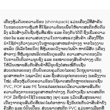
ເຄື່ອງຫຸ້ມດ້ວຍຄວາມຮ້ອນ (shrinkpack) ແມ່ນເຄື່ອງມືທີ່ສໍາຄັນ
ໃນຂະບວນການຫຸ້ມຫໍ່ ທີ່ໃຊ້ຄວາມຮ້ອນເພື່ອໃຫ້ພາດສະຕິກຫົດຕົວ
ລົງ ແລ້ວສ້າງເປັນຊັ້ນຫຸ້ມທີ່ແໜ້ນ ແລະ ປ້ອງກັນໄດ້ດີ ຊຶ່ງເພີ່ມຄວາມ
ປອດໄພ ແລະ ຄວາມສວຍງາມໃນການສະແດງສິນຄ້າ. ເຄື່ອງນີ້ຖືກ
ນໍາໃຊ້ຢ່າງກ້ວາງຂວາງໃນຫຼາຍອຸດສາຫະກໍາຕ່າງໆ ຈາກໂຮງງານ
ຜະລິດ (ອິເລັກໂທຣນິກ) ທີ່ຫຸ້ມບອດວົງຈອນໄຟຟ້າ ຫາບໍລິສັດ (ເຄື່ອງ
ສໍາອາງ) ທີ່ຫຸ້ມຊຸດຜະລິດຕະພັນດູແລຜິວ. ຄວາມສາມາດຂອງມັນ
ໃນການປັບຕົວຕາມຮູບຊົງ ແລະ ຂະໜາດຂອງສິນຄ້າຕ່າງໆ ເຮັດ
ໃຫ້ມັນເໝາະສົມກັບສິນຄ້າທີ່ມີຮູບຊົງບໍ່ສະເໝີກັນເຊັ່ນ
ສ່ວນປະກອບຂອງ (ຍົນບິນຄວບຄຸມດ້ວຍໄລຍະ) ວັດຖຸບູຮານຂອງ
ອຸດສາຫະກໍາ (ເຊລາມິກ) ແລະ ຊິ້ນສ່ວນອຸປະກອນຂອງ (ພະລັງງານ
ໃໝ່). ເຄື່ອງຫຸ້ມດ້ວຍຄວາມຮ້ອນໃຊ້ພາດສະຕິກຫຼາຍປະເພດເຊັ່ນ
PVC, POF ແລະ PE ໂດຍແຕ່ລະປະເພດມີຄວາມເໝາະສົມກັບ
ຄວາມຕ້ອງການຂອງອຸດສາຫະກໍາຕ່າງໆ. ຕົວຢ່າງເຊັ່ນ ພາດສະຕິກ
POF ມັກຖືກນໍາໃຊ້ໃນຂະແໜງ (ຊາ) ແລະ (ເມັດເສີມສຸຂະພາບ)
ເນື່ອງຈາກຄຸນສົມບັດທີ່ປອດໄພຕໍ່ອາຫານ ຊຶ່ງຮັບປະກັນວ່າສິນຄ້າຍັງ
ຄົງສົດ ແລະ ບໍ່ປົນເປື້ອນ. ສ່ວນພາດສະຕິກ PVC ແມ່ນທາງເລືອກທີ່