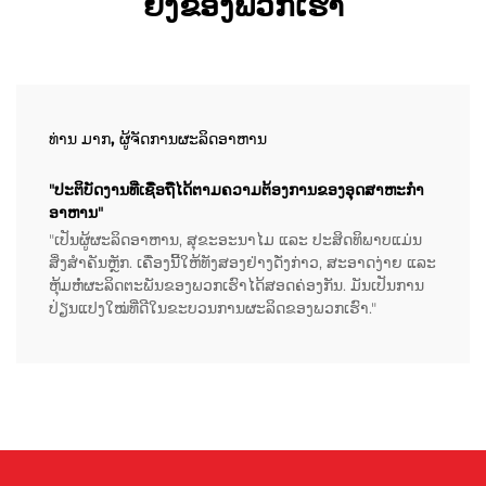
ຍັງຂອງພວກເຮົາ
ທ່ານ ມາກ, ຜູ້ຈັດການຜະລິດອາຫານ
"ປະຕິບັດງານທີ່ເຊື່ອຖືໄດ້ຕາມຄວາມຕ້ອງການຂອງອຸດສາຫະກຳ
ອາຫານ"
"ເປັນຜູ້ຜະລິດອາຫານ, ສຸຂະອະນາໄມ ແລະ ປະສິດທິພາບແມ່ນ
ສິ່ງສຳຄັນຫຼັກ. ເຄື່ອງນີ້ໃຫ້ທັງສອງຢ່າງດັ່ງກ່າວ, ສະອາດງ່າຍ ແລະ
ຫຸ້ມຫໍ່ຜະລິດຕະພັນຂອງພວກເຮົາໄດ້ສອດຄ່ອງກັນ. ມັນເປັນການ
ປ່ຽນແປງໃໝ່ທີ່ດີໃນຂະບວນການຜະລິດຂອງພວກເຮົາ."