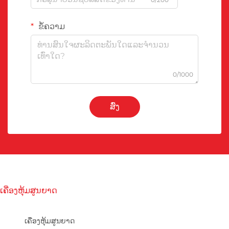
ຂໍ້ຄວາມ
0/1000
ສົ່ງ
ເຄື່ອງຫຸ້ມສູນຍາດ
ເຄື່ອງຫຸ້ມສູນຍາດ