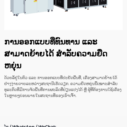
ການອອກແບບທີ່ທົນທານ ແລະ
ສາມາດຍ້າຍໄດ້ ສຳລັບຄວາມຍືດ
ຫຍຸ່ນ
ດ້ວຍລໍ້ຢູ່ໃນຕົວ ແລະ ການອອກແບບທີ່ປະຢັດພື້ນທີ່, ເຄື່ອງສາມາດຍ້າຍໄດ້
ຢ່າງງ່າຍດາຍລະຫວ່າງສະຖານີເຮັດວຽກ. ຄວາມຍືດຫຍຸ່ນນີ້ເໝາະສຳລັບ
ທຸລະກິດທີ່ມີການຈັດພື້ນທີ່ການຜະລິດທີ່ປ່ຽນແປງໄດ້ ຫຼື ຜູ້ທີ່ຕ້ອງການໃຊ້ເຄື່ອງ
ໃນຫຼາຍໆບ່ອນພາຍໃນສະຖານທີ່ຂອງເຂົາເຈົ້າ.
ໂທ / WhatsApp / WeChat: