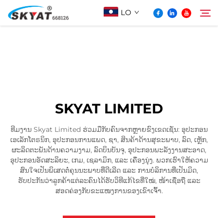
LO
ກ່ຽວກັບ Skyat
ຄົ້ນຫາ
ເຄື່ອງຫຸ້ມດ້ວຍພາດສະຕິກບໍ່ຮົ່ວ
SKYAT LIMITED
ວິດີໂອ້ & ການແລະຫຼວງ
ທີມງານ Skyat Limited ຮ່ວມມືກັບຄົນຈາກຫຼາຍຂົງເຂດເຊັ່ນ: ອຸປະກອນ
ເອເລັກໂຕຣນິກ, ອຸປະກອນການແພດ, ຊາ, ສິນຄ້າດ້ານສຸຂະພາບ, ລົດ, ເຫຼັກ,
ໂປເจັກ
ຜະລິດຕະພັນດ້ານຄວາມງາມ, ລົດບິນບັນຈຸ, ອຸປະກອນພະລັງງານສະອາດ,
ອຸປະກອນອັດສະລິຍະ, ເກມ, ເຊລາມິກ, ແລະ ເຄື່ອງນຸ່ງ. ພວກເຮົາໃຫ້ຄວາມ
ສົນໃຈເປັນພິເສດຕໍ່ຄຸນນະພາບທີ່ດີເລີດ ແລະ ການບໍລິການທີ່ເປັນມິດ,
ຂ່າວ
ຮັບປະກັນວ່າລູກຄ້າແຕ່ລະຄົນໄດ້ຮັບວິທີແກ້ໄຂທີ່ໃໝ່, ໜ້າເຊື່ອຖື ແລະ
ສອດຄ່ອງກັບຂະແໜງການຂອງເຂົາເຈົ້າ.
ຕິດຕໍ່ພວກເຮົາ