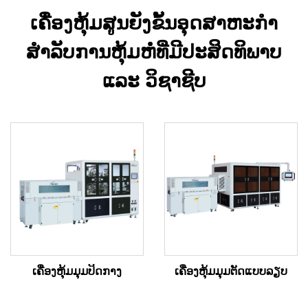
ເຄື່ອງຫຸ້ມສູນຍັງຂັ້ນອຸດສາຫະກຳ
ສຳລັບການຫຸ້ມຫໍ່ທີ່ມີປະສິດທິພາບ
ແລະ ວິຊາຊີບ
ເຄື່ອງຫຸ້ມມຸມປິດກາງ
ເຄື່ອງຫຸ້ມມຸມຕັດແບບລຽບ