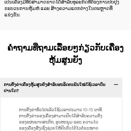
ເປັນເຄື່ອງມືທີ່ບໍ່ສາມາດຂາດໄດ້ສໍາລັບທຸລະກິດທີ່ຕ້ອງການປັບປຸງ
ຂະບວນການຫຸ້ມຫໍ່ ແລະ ສ້າງຄວາມແຕກຕ່າງໃນຕະຫຼາດທີ່
ແຂ່ງຂັນ.
ຄຳຖາມທີ່ຖາມເລື້ອຍໆກ່ຽວກັບເຄື່ອງ
ຫຸ້ມສູນຍັງ
ການຕັ້ງຄ່າເຄື່ອງຫຸ້ມສູນຍັງສຳລັບຜະລິດຕະພັນໃໝ່ໃຊ້ເວລາດົນ
ປານໃດ?
ການຕັ້ງຄ່າທົ່ວໄປແລ້ວໃຊ້ເວລາປະມານ 10–15 ນາທີ.
ການຕັ້ງຄ່າຂອງເຄື່ອງສາມາດປັບໄດ້ສຳລັບຄວາມຕຶງ
ຂອງແຜ່ນພາດສະຕິກ, ອຸນຫະພູມ ແລະ ຄວາມໄວ
ຂອງເຄື່ອງສົ່ງເຊິ່ງຊ່ວຍໃຫ້ປັບຕົວໄດ້ໄວຕໍ່ຂະໜາດ