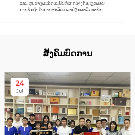
ແລະ ຮູບຮ່າງຜະລິດຕະພັນທີ່ແຕກຕ່າງກັນ, ຫຼຸດຜ່ອນ
ການຊັກຊ້າໃນການຜະລິດເວລາປ່ຽນຜະລິດຕະພັນ.
ສັງຄົມບົດການ
24
Jul