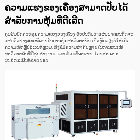
ຄວາມແຮງຂອງເຄື່ອງສາມາດປັບໄດ້
ສຳລັບການຫຸ້ມທີ່ດີເລີດ
ຄຸນສົມບັດຄວບຄຸມຄວາມແຮງຂອງເຄື່ອງ ຮັບປະກັນວ່າແຜ່ນພາດສະຕິກຈະ
ແຜ່ມຕົວຢ່າງສະເໝີພາບໃນການຫຸ້ມຜະລິດຕະພັນ ເພື່ອຫຼີກລ່ຽງບໍ່ໃຫ້ເກີດ
ຄວາມໝັກຫຼືບໍລິເວນທີ່ຫຼວມ. ສິ່ງນີ້ມີຄວາມສຳຄັນຫຼາຍໃນການສະເໜີ
ຜະລິດຕະພັນທີ່ມີຮູບຮ່າງງາມ ແລະ ພ້ອມທີ່ຈະຂາຍ, ໂດຍສະເພາະ
ຜະລິດຕະພັນທີ່ຂາຍຍ່ອຍ.