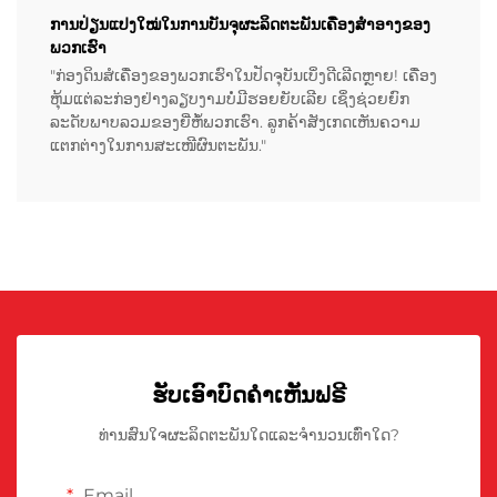
ການປ່ຽນແປງໃໝ່ໃນການບັນຈຸຜະລິດຕະພັນເຄື່ອງສໍາອາງຂອງ
ພວກເຮົາ
"ກ່ອງດິນສໍເຄື່ອງຂອງພວກເຮົາໃນປັດຈຸບັນເບິ່ງດີເລີດຫຼາຍ! ເຄື່ອງ
ຫຸ້ມແຕ່ລະກ່ອງຢ່າງລຽບງາມບໍ່ມີຮອຍຍັບເລີຍ ເຊິ່ງຊ່ວຍຍົກ
ລະດັບພາບລວມຂອງຍີ່ຫໍ້ພວກເຮົາ. ລູກຄ້າສັງເກດເຫັນຄວາມ
ແຕກຕ່າງໃນການສະເໜີຜົນຕະພັນ."
ຮັບເອົາບົດຄຳເຫັນຟຣີ
ທ່ານສົນໃຈຜະລິດຕະພັນໃດແລະຈຳນວນເທົ່າໃດ?
Email