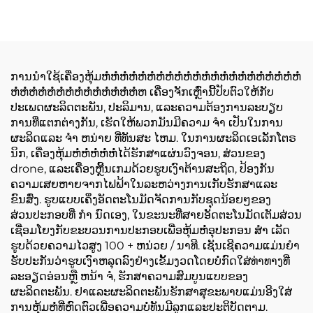
ການນໍາໃຊ້ເຄື່ອງຫຸ້ມຫໍ່ຫໍ່ຫໍ່ຫໍ່ຫໍ່ຫໍ່ຫໍ່ຫໍ່ຫໍ່ຫໍ່ຫໍ່ຫໍ່ຫໍ່ຫໍ່ຫໍ່ຫໍ່ຫໍ່ຫໍ່ຫໍ່ຫໍ່ຫໍ່ຫໍ່
ຫໍ່ຫໍ່ຫໍ່ຫໍ່ຫໍ່ຫໍ່ຫໍ່ຫໍ່ຫໍ່ຫໍ່ຫໍ່ຫໍ່ຫໍ່ຫໍ່ຫ ເຄື່ອງຈັກເຫຼົ່ານີ້ປັບຕົວໃຫ້ກັບ
ປະເພດຜະລິດຕະພັນ, ປະລິມານ, ແລະຄວາມຕ້ອງການລະບຽບ
ການທີ່ແຕກຕ່າງກັນ, ເຮັດໃຫ້ພວກມັນມີຄວາມ ຈໍາ ເປັນໃນການ
ຜະລິດແລະ ຈໍາ ຫນ່າຍ ທີ່ທັນສະ ໄຫມ. ໃນການຜະລິດເອເລັກໂຕຣ
ນິກ, ເຄື່ອງຫຸ້ມຫໍ່ຫໍ່ຫໍ່ຫໍ່ຫໍ່ໄດ້ຮັກສາແຜ່ນວົງຈອນ, ສ່ວນຂອງ
drone, ແລະເຄື່ອງຫຼີ້ນເກມດ້ວຍຮູບເງົາຕ້ານສະຖິດ, ປ້ອງກັນ
ຄວາມເສຍຫາຍຈາກໄຟຟ້າໃນລະຫວ່າງການເກັບຮັກສາແລະ
ຂົນສົ່ງ. ຮູບແບບເຄິ່ງອັດຕະໂນມັດຈັດການກັບຊຸດນ້ອຍໆຂອງ
ສ່ວນປະກອບທີ່ ກໍາ ນົດເອງ, ໃນຂະນະທີ່ສາຍອັດຕະໂນມັດເຕັມສ່ວນ
ເຊື່ອມໂຍງກັບຂະບວນການປະກອບເພື່ອຫຸ້ມຫໍ່ອຸປະກອນ ສໍາ ເລັດ
ຮູບດ້ວຍຄວາມໄວສູງ 100 + ຫນ່ວຍ / ນາທີ. ເຊັນເຊີຄວາມແມ່ນຍໍາ
ຮັບປະກັນວ່າຮູບເງົາຫລຸດລົງຢ່າງເຂັ້ມງວດໂດຍບໍ່ກົດໃສ່ທ່າທາງທີ່
ລະອຽດອ່ອນຫຼື ຫນ້າ ຈໍ, ຮັກສາຄວາມສົມບູນແບບຂອງ
ຜະລິດຕະພັນ. ຢາແລະຜະລິດຕະພັນຮັກສາສຸຂະພາບແມ່ນອີງໃສ່
ການຫຸ້ມຫໍ່ທີ່ຫົດຕົວເພື່ອຄວາມບໍ່ທັນມີລູກແລະປະຕິບັດຕາມ.