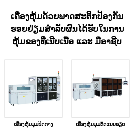
ເຄື່ອງຫຸ້ມດ້ວຍພາດສະຕິກປ້ອງກັນ
ຮອຍຢ່ຽມສຳລັບຜົນໄດ້ຮັບໃນການ
ຫຸ້ມຂອງທີ່ເນີບເນື້ອ ແລະ ມືອາຊີບ
ເຄື່ອງຫຸ້ມມຸມປິດກາງ
ເຄື່ອງຫຸ້ມມຸມຕັດແບບລຽບ