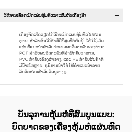
ວິທີການເລືອກເມັດແຜ່ນຫຸ້ມທີ່ເໝາະສົມກັບເຄື່ອງນີ້?
ເຄື່ອງຈັກເຮັດວຽກໄດ້ດີກັບເມັດແຜ່ນຫຸ້ມທົ່ວໄປສ່ວນ
ຫຼາຍ. ສໍາລັບຜົນໄດ້ຮັບທີ່ດີທີ່ສຸດທີ່ບໍ່ຍັບຍູ້, ໃຫ້ໃຊ້ເມັດ
ແຜ່ນທີ່ແນະນໍາສໍາລັບປະເພດຜະລິດຕະພັນຂອງທ່ານ:
POF ສໍາລັບຜະລິດຕະພັນທີ່ສໍາຜັດກັບອາຫານ,
PVC ສໍາລັບເຄື່ອງສໍາອາງ, ແລະ PE ສໍາລັບສິນຄ້າທີ່
ມີນ້ໍາໜັກຫຼາຍ. ຄູ່ມືການນໍາໃຊ້ໃຫ້ຄໍາແນະນໍາລາຍ
ລັກອັກສອນສໍາລັບວັດຖຸຕ່າງໆ.
ບັນລຸການຫຸ້ມຫໍ່ທີ່ສົມບູນແບບ:
ບົດບາດຂອງເຄື່ອງຫຸ້ມຫໍ່ແຜ່ນຫົດ