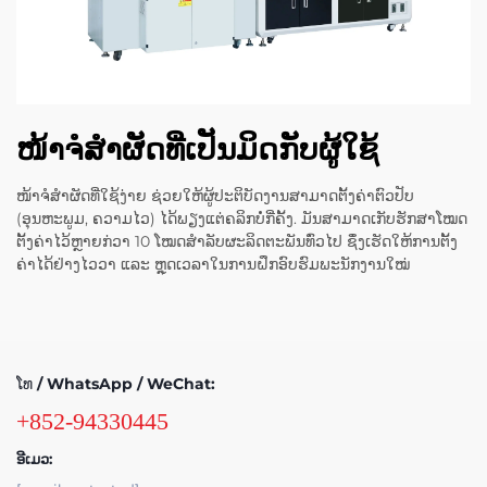
ໜ້າຈໍສຳຜັດທີ່ເປັນມິດກັບຜູ້ໃຊ້
ໜ້າຈໍສຳຜັດທີ່ໃຊ້ງ່າຍ ຊ່ວຍໃຫ້ຜູ້ປະຕິບັດງານສາມາດຕັ້ງຄ່າຕົວປັບ
(ອຸນຫະພູມ, ຄວາມໄວ) ໄດ້ພຽງແຕ່ຄລິກບໍ່ກີ່ຄັ້ງ. ມັນສາມາດເກັບຮັກສາໂໝດ
ຕັ້ງຄ່າໄວ້ຫຼາຍກ່ວາ 10 ໂໝດສຳລັບຜະລິດຕະພັນທົ່ວໄປ ຊຶ່ງເຮັດໃຫ້ການຕັ້ງ
ຄ່າໄດ້ຢ່າງໄວວາ ແລະ ຫຼຸດເວລາໃນການຝຶກອົບຮົມພະນັກງານໃໝ່
ໂທ / WhatsApp / WeChat:
+852-94330445
ອີເມວ: