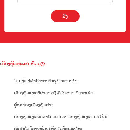
ສົ່ງ
ເຄື່ອງຫຸ້ມຫໍ່ແຜ່ນຫົດລຽບ
ໂຟມຫຸ້ມຫໍ່ສໍາລັບການບັນຈຸພັດທະນະທໍາ
ເຄື່ອງຫຸ້ມແຫຼວທີ່ສາມາດຊື້ໄດ້ໃນລາຄາທີ່ເໝາະສົມ
ຜູ້ສະໜອງເຄື່ອງຫຸ້ມຢາງ
ເຄື່ອງຫຸ້ມແຫຼວອັດຕະໂນມັດ ແລະ ເຄື່ອງຫຸ້ມແຫຼວແບບໃຊ້ມື
ເຕັກໂນໂລຊີການຫຸ້ມບໍ່ໃຫ້ຫ່ຽວທີ່ທັນສະໄໝ