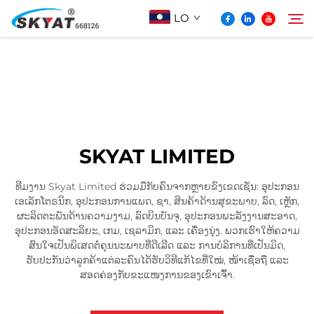
LO
ກ່ຽວກັບ Skyat
ຄົ້ນຫາ
ເຄື່ອງຫຸ້ມດ້ວຍພາດສະຕິກບໍ່ຮົ່ວ
SKYAT LIMITED
ວິດີໂອ້ & ການແລະຫຼວງ
ທີມງານ Skyat Limited ຮ່ວມມືກັບຄົນຈາກຫຼາຍຂົງເຂດເຊັ່ນ: ອຸປະກອນ
ເອເລັກໂຕຣນິກ, ອຸປະກອນການແພດ, ຊາ, ສິນຄ້າດ້ານສຸຂະພາບ, ລົດ, ເຫຼັກ,
ໂປເจັກ
ຜະລິດຕະພັນດ້ານຄວາມງາມ, ລົດບິນບັນຈຸ, ອຸປະກອນພະລັງງານສະອາດ,
ອຸປະກອນອັດສະລິຍະ, ເກມ, ເຊລາມິກ, ແລະ ເຄື່ອງນຸ່ງ. ພວກເຮົາໃຫ້ຄວາມ
ສົນໃຈເປັນພິເສດຕໍ່ຄຸນນະພາບທີ່ດີເລີດ ແລະ ການບໍລິການທີ່ເປັນມິດ,
ຂ່າວ
ຮັບປະກັນວ່າລູກຄ້າແຕ່ລະຄົນໄດ້ຮັບວິທີແກ້ໄຂທີ່ໃໝ່, ໜ້າເຊື່ອຖື ແລະ
ສອດຄ່ອງກັບຂະແໜງການຂອງເຂົາເຈົ້າ.
ຕິດຕໍ່ພວກເຮົາ