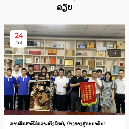
ລຽບ
24
Jul
ການສຶກສາທີ່ມີຄວາມຍິ່ງໃຫຍ່, ຢ່າງທາງສູ່ອະນາຄົນ!