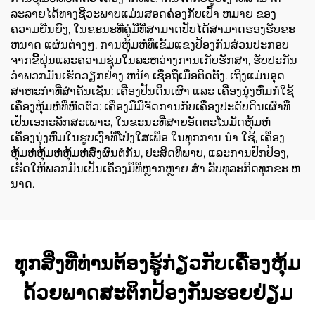
ລະລາຍໄດ້ທາງຊີວະພາບແມ່ນສອດຄ່ອງກັບເປົ້າ ຫມາຍ ຂອງ
ຄວາມຍືນຍົງ, ໃນຂະນະທີ່ຄູ່ມືທີ່ສາມາດປັບໄດ້ສາມາດຮອງຮັບຂະ
ຫນາດ ແຜ່ນຕ່າງໆ. ການຫຸ້ມຫໍ່ທີ່ເຂັ້ມແຂງປ້ອງກັນສ່ວນປະກອບ
ຈາກຂີ້ຝຸ່ນແລະຄວາມຊຸ່ມໃນລະຫວ່າງການເກັບຮັກສາ, ຮັບປະກັນ
ວ່າພວກມັນເຮັດວຽກຢ່າງ ຫນ້າ ເຊື່ອຖືເມື່ອຕິດຕັ້ງ. ເຖິງແມ່ນອຸດ
ສາຫະກໍາທີ່ສໍາຄັນເຊັ່ນ: ເຄື່ອງປັ້ນດິນເຜົາ ແລະ ເຄື່ອງນຸ່ງຫົ່ມກໍໃຊ້
ເຄື່ອງຫຸ້ມຫໍ່ທີ່ຫົດຕົວ: ເຄື່ອງມືມືຈັດການກັບເຄື່ອງປະດັບດິນເຜົາທີ່
ເປັນເອກະລັກສະເພາະ, ໃນຂະນະທີ່ສາຍອັດຕະໂນມັດຫຸ້ມຫໍ່
ເຄື່ອງນຸ່ງຫົ່ມໃນຮູບເງົາທີ່ໂປ່ງໃສເພື່ອ ໃນທຸກການ ນໍາ ໃຊ້, ເຄື່ອງ
ຫຸ້ມຫໍ່ຫຸ້ມຫໍ່ຫຸ້ມຫໍ່ສົ່ງຜົນຕໍ່ກັນ, ປະສິດທິພາບ, ແລະການປົກປ້ອງ,
ເຮັດໃຫ້ພວກມັນເປັນເຄື່ອງມືທີ່ຫຼາກຫຼາຍ ສໍາ ລັບທຸລະກິດທຸກຂະ ຫ
ນາດ.
ທຸກສິ່ງທີ່ທ່ານຕ້ອງຮູ້ກ່ຽວກັບເຄື່ອງຫຸ້ມ
ດ້ວຍພາດສະຕິກປ້ອງກັນຮອຍຢ່ຽມ