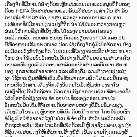
ເຄື່ອງຈັກທີ່ມີການກໍ່ສ້າງດ້ວຍເຫຼັກສະແຕນເລດແລະຮູສູບທີ່ກັ່ນຕອງ
ດ້ວຍ HEPA ຮັກສາສະພາບແວດລ້ອມທີ່ສະອາດ, ສໍາ ຄັນ ສໍາ ລັບ
ການຫຸ້ມຫໍ່ຢາເສບຕິດ, ຢາສູບ, ແລະອຸປະກອນການແພດ. ການ
ປະທັບຕາທີ່ບໍ່ມີການປ່ຽນແປງທີ່ຖືກ ນໍາ ໃຊ້ໃນລະຫວ່າງການຫຼຸດ
ຜ່ອນໃຫ້ການພິສູດທີ່ເບິ່ງເຫັນໄດ້ຂອງຄວາມປອດໄພຂອງ
ຜະລິດຕະພັນ, ຕອບສະ ຫນອງ ກົດລະບຽບຂອງ FDA ແລະ EU.
ຍີ່ຫໍ້ອາຫານເສີມຂະ ຫນາດ ນ້ອຍໃຊ້ເຄື່ອງຈັກຄູ່ມືເພື່ອຈັດການຢ່າງ
ລະມັດລະວັງກັບຖັງແກ້ວ, ໃນຂະນະທີ່ໂຮງງານຜະລິດຢາຂະ ຫນາດ
ໃຫຍ່ ນໍາ ໃຊ້ລະບົບອັດຕະໂນມັດຢ່າງເຕັມທີ່ດ້ວຍຄວາມສາມາດໃນ
ການລະຫັດຊຸດເພື່ອຕິດຕາມຜະລິດຕະພັນຜ່ານລະບົບການສະ ຫ
ນອງ. ອຸດສາຫະກໍາອາຫານ ແລະ ເຄື່ອງດື່ມ ລວມທັງການປຸງແຕ່ງ
ຊາ ໃຊ້ການຫຸ້ມຫໍ່ທີ່ຫົດຕົວເພື່ອຮັກສາຄວາມສົດໃສ ແລະຍືດອາຍຸ
ການເກັບຮັກສາ. ເຄື່ອງຈັກເຄິ່ງອັດຕະໂນມັດຫຸ້ມຫໍ່ກ່ອງຊາໃນ
ຮູບເງົາປ້ອງກັນອົກຊີເຈນ, ດ້ວຍການຕັ້ງຄ່າຄວາມຮ້ອນທີ່ສາມາດປັບ
ໄດ້ເພື່ອຫລີກລ້ຽງການ ທໍາ ລາຍໃບທີ່ລະອຽດອ່ອນ. ສາຍໄຟ
ອັດຕະໂນມັດເຕັມທີ່ຈັດການກັບອາຫານຫວ່າງທີ່ມີປະລິມານສູງ,
ເຄື່ອງດື່ມໃນຂວດ, ຫຼືອາຫານທີ່ເຮັດດ້ວຍນ້ ໍາ ຕານ, ໂດຍໃຊ້ຮູບເງົາ
ທີ່ມີຮູເພື່ອໃຫ້ອາກາດໄຫຼໃນບ່ອນທີ່ ຈໍາ ເປັນ. ສໍາລັບຜະລິດຕະພັນ
ຫັດຖະກໍາເຊັ່ນ: ຊັອກໂກແລັດທີ່ເຮັດດ້ວຍມື ຫຼື ຊາຊີວະພາບ, ຮູບເງົາ
ທີ່ຊັດເຈນສະແດງໃຫ້ເຫັນການສ້າງຍີ່ຫໍ້, ເພີ່ມຄວາມດຶງດູດຂອງຜູ້