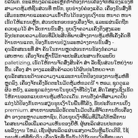
ບໍລິໂພກ. ຂະແຫນງລົດແລະເຫຼັກກ້າຕ້ອງການເຄື່ອງຈັກທີ່ແຂງແຮງທີ່
ສາມາດຫຸ້ມຫໍ່ຊິ້ນສ່ວນທີ່ ຫນັກ, ຮູບຮ່າງບໍ່ຄ່ອງແຄ້ວ. ເຄື່ອງຂົນສົ່ງທີ່
ເສີມຂະຫຍາຍແລະຄວາມເຂົ້າກັນໄດ້ຂອງຮູບເງົາຂະ ຫນາດ ຫນາ
ເຮັດໃຫ້ແກນເຫຼັກ, ສ່ວນປະກອບຂອງເຄື່ອງຈັກ, ແລະແຜ່ນລົດຖືກ
ຄວບຄຸມໄວ້ ສໍາ ລັບການຂົນສົ່ງ. ຮູບເງົາຄວາມເຄັ່ງຕຶງສູງແລະ
ອົງປະກອບຄວາມຮ້ອນທີ່ມີປະສິດທິພາບສ້າງການຫຸ້ມຫໍ່ທີ່ເຄັ່ງຄັດທີ່
ຕ້ານການແຕກ, ປ້ອງກັນການປ່ຽນລະຫວ່າງການຂົນສົ່ງ -
ຄຸນລັກສະນະທີ່ ສໍາ ຄັນໃນການຫຼຸດຜ່ອນການຮ້ອງຂໍຄວາມ
ເສຍຫາຍ. ເຄື່ອງຈັກເຫຼົ່ານີ້ມັກຈະປະສົມປະສານກັບລະບົບ
palletizing, ເຮັດໃຫ້ການຈັດສົ່ງສິນຄ້າ ສໍາ ລັບຊິ້ນສ່ວນໃຫຍ່ງ່າຍ
ຂື້ນ. ເຄື່ອງ ສໍາ ອາງແລະສິນຄ້າລວຍໄດ້ຜົນປະໂຫຍດຈາກ
ຄຸນລັກສະນະດ້ານຄວາມງາມແລະການປົກປ້ອງຂອງການຫຸ້ມຫໍ່ທີ່
ຫຼຸດລົງ. ເຄື່ອງຈັກເຄິ່ງອັດຕະໂນມັດຫຸ້ມຫໍ່ຂວດນ້ ໍາ ຫອມ, ຊຸດດູແລ
ຜິວ ຫນັງ, ແລະຊຸດແຕ່ງກາຍໃນຮູບເງົາທີ່ໂປ່ງໃສ, ສົດໃສສູງເຊິ່ງເຮັດ
ໃຫ້ການອອກແບບການຫຸ້ມຫໍ່ໂດດເດັ່ນ. ການຕັ້ງຄ່າທີ່ສາມາດປັບ
ແຕ່ງໄດ້ປ້ອງກັນການສຽບຮູບເງົາໃນພື້ນທີ່ໂຄ້ງ, ຮັບປະກັນການເບິ່ງ
premium. ສາຍການຜະລິດອັດຕະໂນມັດເຕັມທີ່ຈັດການກັບເຄື່ອງ
ສໍາ ອາງຕະຫຼາດມະຫາຊົນ, ດ້ວຍຮູບເງົາທີ່ພິມທີ່ມີໂລໂກ້ຫລືການ
ໂຄສະນາເພື່ອເພີ່ມຄວາມເຫັນຂອງຍີ່ຫໍ້. ຜູ້ຜະລິດສ່ວນປະກອບ
ພະລັງງານ ໃຫມ່, ເຊັ່ນຜູ້ຜະລິດແຜ່ນແສງຕາເວັນຫຼືແບັດເຕີຣີ, ໃຊ້
ການຫຸ້ມຫໍ່ທີ່ຫົດຕົວ ເຄື່ອງຈັກທີ່ເຂົ້າກັນໄດ້ກັບຮູບເງົາທີ່ສາມາດ