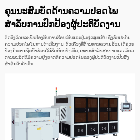
ຄຸນນະສົມບັດດ້ານຄວາມປອດໄພ
ສຳລັບການປົກປ້ອງຜູ້ປະຕິບັດງານ
ຕິດຕັ້ງດ້ວຍລະບົບປ້ອງກັນການຮ້ອນເກີນແລະປຸ່ມຢຸດສຸກເສີນ ຊຶ່ງຮັບປະກັນ
ຄວາມປອດໄພໃນການດຳເນີນງານ. ຕົວເຄື່ອງທີ່ຕ້ານທານຄວາມຮ້ອນໄດ້ຊ່ວຍ
ປ້ອງກັນການຖືກນ້ຳຮ້ອນໄດ້ຮັບຍ້ອນບັງເກີດ, ເໝາະສຳລັບສະພາບແວດລ້ອມ
ການຜະລິດທີ່ມີຄວາມຍຸ້ງຍາກທີ່ຄວາມປອດໄພຂອງຜູ້ປະຕິບັດງານເປັນສິ່ງ
ສຳຄັນອັນດັບຕົ້ນ