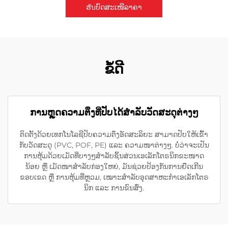
ຮับບົດສະເໜີລາຄາ
ຂໍ້ດີ
ການຫຼຸດຄວາມຕຶງທີ່ປັບໄດ້ສຳລັບວັດສະດຸຕ່າງໆ
ຕິດຕັ້ງດ້ວຍເທກໂນໂລຊີປັບຄວາມຕຶງອັດສະລິຍະ ສາມາດປັບໃຫ້ເຂົ້າ
ກັບວັດສະດຸ (PVC, POF, PE) ແລະ ຄວາມໜາຕ່າງໆ. ບໍ່ວ່າຈະເປັນ
ການຫຸ້ມດ້ວຍເມັດທີ່ບາງໆສຳລັບຊິ້ນສ່ວນເອເລັກໂຕຣນິກຂະໜາດ
ນ້ອຍ ຫຼື ເມັດໜາສຳລັບກ່ອງໃຫຍ່, ມັນຊ່ວຍປ້ອງກັນການຍືດເກີນ
ຂອບເຂດ ຫຼື ການຫຸ້ມທີ່ຫຼວມ, ເໝາະສຳລັບອຸດສາຫະກຳເອເລັກໂຕຣ
ນິກ ແລະ ການຂົນສົ່ງ.