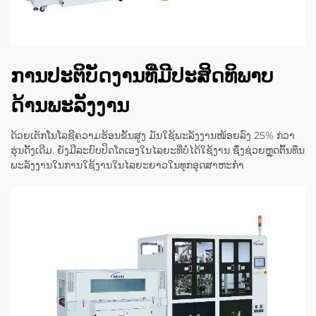
ການປະຕິບັດງານທີ່ມີປະສິດທິພາບ
ດ້ານພະລັງງານ
ດ້ວຍເຕັກໂນໂລຊີຄວາມຮ້ອນຂັ້ນສູງ ມັນໃຊ້ພະລັງງານໜ້ອຍລົງ 25% ກ່ວາ
ຮຸ່ນດັ້ງເດີມ. ຍັງມີລະບົບປິດໂຕເອງໃນໄລຍະທີ່ບໍ່ໄດ້ໃຊ້ງານ ຊຶ່ງຊ່ວຍຫຼຸດຕົ້ນທຶນ
ພະລັງງານໃນການໃຊ້ງານໃນໄລຍະຍາວໃນທຸກອຸດສາຫະກຳ