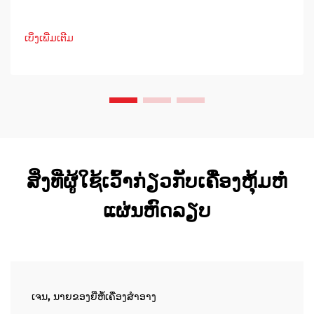
ເບິ່ງເພີ່ມເຕີມ
ສິ່ງທີ່ຜູ້ໃຊ້ເວົ້າກ່ຽວກັບເຄື່ອງຫຸ້ມຫໍ່
ແຜ່ນຫົດລຽບ
ເຈນ, ນາຍຂອງຍີ່ຫໍ້ເຄື່ອງສໍາອາງ