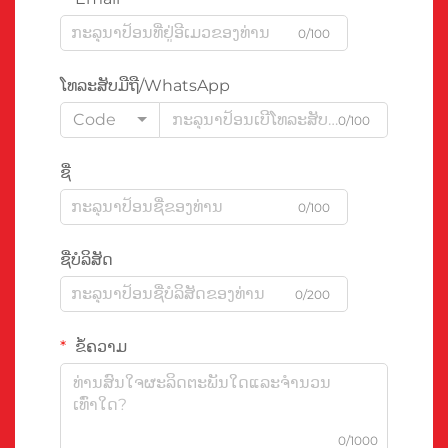
0/100
ໂທລະສັບມືຖື/WhatsApp
Code
0/100
ຊື່
0/100
ຊື່ບໍລິສັດ
0/200
ຂໍ້ຄວາມ
0/1000