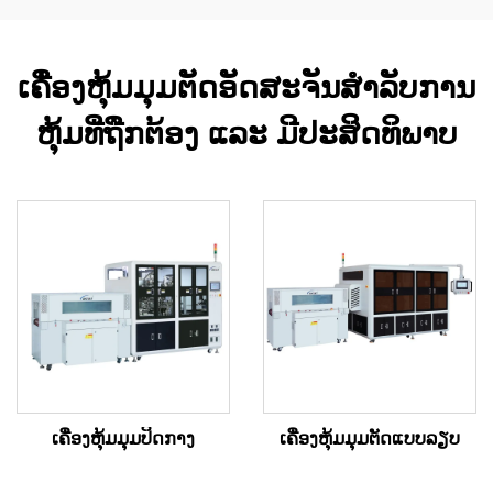
ເຄື່ອງຫຸ້ມມຸມຕັດອັດສະຈັນສຳລັບການ
ຫຸ້ມທີ່ຖືກຕ້ອງ ແລະ ມີປະສິດທິພາບ
ເຄື່ອງຫຸ້ມມຸມປິດກາງ
ເຄື່ອງຫຸ້ມມຸມຕັດແບບລຽບ