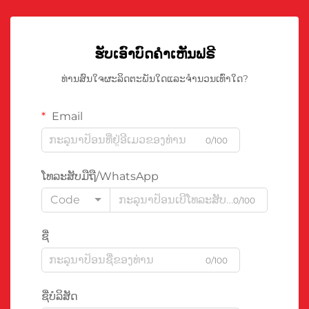
ຮັບເອົາບົດຄຳເຫັນຟຣີ
ທ່ານສົນໃຈຜະລິດຕະພັນໃດແລະຈຳນວນເທົ່າໃດ?
Email
0/100
ໂທລະສັບມືຖື/WhatsApp
Code
0/100
ຊື່
0/100
ຊື່ບໍລິສັດ