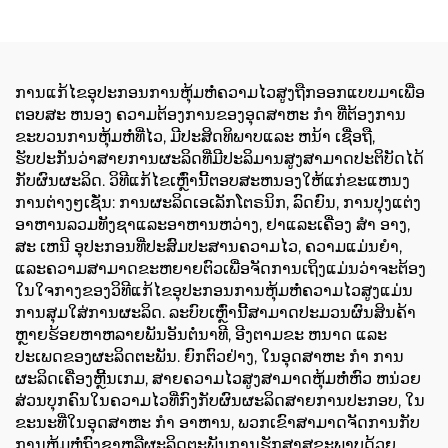
ການແກ້ໄຂອຸປະກອນການຫຸ້ມຫໍ່ຄວາມໄວສູງຖືກອອກແບບມາເພື່ອ
ຕອບສະ ຫນອງ ຄວາມຕ້ອງການຂອງອຸດສາຫະ ກໍາ ທີ່ຕ້ອງການ
ຂະບວນການຫຸ້ມຫໍ່ທີ່ໄວ, ມີປະສິດທິພາບແລະ ຫນ້າ ເຊື່ອຖື,
ຮັບປະກັນວ່າສາຍການຜະລິດທີ່ມີປະລິມານສູງສາມາດປະຕິບັດໄດ້
ກັບຜົນຜະລິດ. ວິທີແກ້ໄຂເຫຼົ່ານີ້ຕອບສະຫນອງໃຫ້ແກ່ຂະແຫນງ
ການຕ່າງໆເຊັ່ນ: ການຜະລິດເອເລັກໂຕຣນິກ, ລົດຍົນ, ການປຸງແຕ່ງ
ອາຫານລວມທັງຊາແລະອາຫານຫວ່າງ, ຢາແລະເຄື່ອງ ສໍາ ອາງ,
ສະ ເຫນີ ອຸປະກອນທີ່ປະສົມປະສານຄວາມໄວ, ຄວາມແມ່ນຍໍາ,
ແລະຄວາມສາມາດຂະຫຍາຍຕົວເພື່ອຈັດການເຖິງແມ່ນວ່າຈະຕ້ອງ
ໃນໃຈກາງຂອງວິທີແກ້ໄຂອຸປະກອນການຫຸ້ມຫໍ່ຄວາມໄວສູງແມ່ນ
ການສຸມໃສ່ການຜະລິດ. ລະບົບເຫຼົ່ານີ້ສາມາດປະມວນຜົນສິນຄ້າ
ຫຼາຍຮ້ອຍຫາຫລາຍພັນອັນຕໍ່ນາທີ, ອີງຕາມຂະ ຫນາດ ແລະ
ປະເພດຂອງຜະລິດຕະພັນ. ຍົກຕົວຢ່າງ, ໃນອຸດສາຫະ ກໍາ ການ
ຜະລິດເຄື່ອງຫຼີ້ນເກມ, ສາຍຄວາມໄວສູງສາມາດຫຸ້ມຫໍ່ຫົວ ຫນ່ວຍ
ສ່ວນບຸກຄົນໃນຄວາມໄວທີ່ກົງກັບຜົນຜະລິດສາຍການປະກອບ, ໃນ
ຂະນະທີ່ໃນອຸດສາຫະ ກໍາ ອາຫານ, ພວກເຂົາສາມາດຈັດການກັບ
ການຫຸ້ມຫໍ່ຖົງຊາຫລືຜະລິດຕະພັນການຮັກສາສຸຂະພາບດ້ວຍ