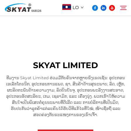
LO
ກ່ຽວກັບ Skyat
ຄົ້ນຫາ
ເຄື່ອງຫຸ້ມດ້ວຍພາດສະຕິກບໍ່ຮົ່ວ
SKYAT LIMITED
ວິດີໂອ້ & ການແລະຫຼວງ
ທີມງານ Skyat Limited ຮ່ວມມືກັບຄົນຈາກຫຼາຍຂົງເຂດເຊັ່ນ: ອຸປະກອນ
ເອເລັກໂຕຣນິກ, ອຸປະກອນການແພດ, ຊາ, ສິນຄ້າດ້ານສຸຂະພາບ, ລົດ, ເຫຼັກ,
ໂປເจັກ
ຜະລິດຕະພັນດ້ານຄວາມງາມ, ລົດບິນບັນຈຸ, ອຸປະກອນພະລັງງານສະອາດ,
ອຸປະກອນອັດສະລິຍະ, ເກມ, ເຊລາມິກ, ແລະ ເຄື່ອງນຸ່ງ. ພວກເຮົາໃຫ້ຄວາມ
ສົນໃຈເປັນພິເສດຕໍ່ຄຸນນະພາບທີ່ດີເລີດ ແລະ ການບໍລິການທີ່ເປັນມິດ,
ຂ່າວ
ຮັບປະກັນວ່າລູກຄ້າແຕ່ລະຄົນໄດ້ຮັບວິທີແກ້ໄຂທີ່ໃໝ່, ໜ້າເຊື່ອຖື ແລະ
ສອດຄ່ອງກັບຂະແໜງການຂອງເຂົາເຈົ້າ.
ຕິດຕໍ່ພວກເຮົາ