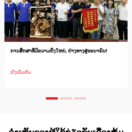
ການສຶກສາທີ່ມີຄວາມຍິ່ງໃຫຍ່, ຢ່າງທາງສູ່ອະນາຄົນ!
ເບິ່ງເພີ່ມເຕີມ