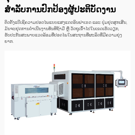
ສຳລັບການປົກປ້ອງຜູ້ປະຕິບັດງານ
ຕິດຕັ້ງແບີເຊີຄວາມປອດໄພແບບແສງແດດອິນຟາເຣດ ແລະ ປຸ່ມຢຸດສຸກເສີນ,
ມັນຈະຢຸດການດຳເນີນງານທັນທີຖ້າມື ຫຼື ວັດຖຸເຂົ້າໄປໃນເຂດເຮັດວຽກ,
ຮັບປະກັນສະພາບແວດລ້ອມທີ່ປອດໄພໃນສະຖານທີ່ຜະລິດທີ່ມີຄວາມຍຸ່ງ
ຍາກ.