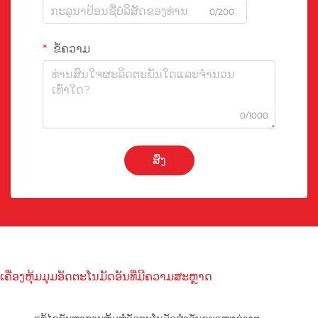
0/200
ຂໍ້ຄວາມ
0/1000
ສົ່ງ
ເຄື່ອງຫຸ້ມມຸມອັດຕະໂນມັດອັນທີ່ມີຄວາມສະຫຼາດ