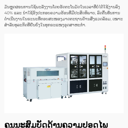
ມັນຫຼຸດຜ່ອນການໃຊ້ພະລັງງານໂດຍອັດຕະໂນມັດໃນເວລາທີ່ບໍ່ໄດ້ໃຊ້ງານລົງ
40% ແລະ ນຳໃຊ້ອົງປະກອບຄວາມຮ້ອນທີ່ມີປະສິດທິພາບ, ລົດຕົ້ນທຶນການ
ດຳເນີນງານໃນຂະນະທີ່ຕອບສະໜອງມາດຕະຖານດ້ານສິ່ງແວດລ້ອມ, ເໝາະ
ສຳລັບທຸລະກິດທີ່ຍືນຍົງໃນທຸກຂະແໜງອຸດສາຫະກຳ.
ຄຸນນະສົມບັດດ້ານຄວາມປອດໄພ