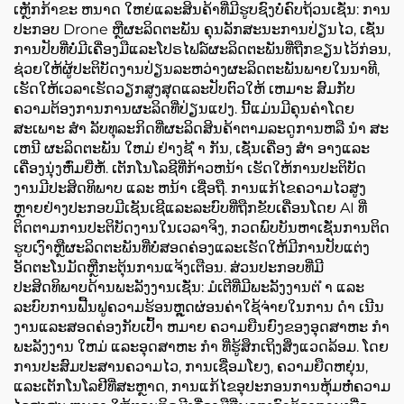
ເຫຼັກກ້າຂະ ຫນາດ ໃຫຍ່ແລະສິນຄ້າທີ່ມີຮູບຊົງບໍ່ຄົບຖ້ວນເຊັ່ນ: ການ
ປະກອບ Drone ຫຼືຜະລິດຕະພັນ ຄຸນລັກສະນະການປ່ຽນໄວ, ເຊັ່ນ
ການປັບທີ່ບໍ່ມີເຄື່ອງມືແລະໂປຣໄຟລ໌ຜະລິດຕະພັນທີ່ຖືກຂຽນໄວ້ກ່ອນ,
ຊ່ວຍໃຫ້ຜູ້ປະຕິບັດງານປ່ຽນລະຫວ່າງຜະລິດຕະພັນພາຍໃນນາທີ,
ເຮັດໃຫ້ເວລາເຮັດວຽກສູງສຸດແລະປັບຕົວໃຫ້ ເຫມາະ ສົມກັບ
ຄວາມຕ້ອງການການຜະລິດທີ່ປ່ຽນແປງ. ນີ້ແມ່ນມີຄຸນຄ່າໂດຍ
ສະເພາະ ສໍາ ລັບທຸລະກິດທີ່ຜະລິດສິນຄ້າຕາມລະດູການຫລື ນໍາ ສະ
ເຫນີ ຜະລິດຕະພັນ ໃຫມ່ ຢ່າງຊ້ ໍາ ກັນ, ເຊັ່ນເຄື່ອງ ສໍາ ອາງແລະ
ເຄື່ອງນຸ່ງຫົ່ມຍີ່ຫໍ້. ເຕັກໂນໂລຊີທີ່ກ້າວຫນ້າ ເຮັດໃຫ້ການປະຕິບັດ
ງານມີປະສິດທິພາບ ແລະ ຫນ້າ ເຊື່ອຖື. ການແກ້ໄຂຄວາມໄວສູງ
ຫຼາຍຢ່າງປະກອບມີເຊັນເຊີແລະລະບົບທີ່ຖືກຂັບເຄື່ອນໂດຍ AI ທີ່
ຕິດຕາມການປະຕິບັດງານໃນເວລາຈິງ, ກວດພົບບັນຫາເຊັ່ນການຕິດ
ຮູບເງົາຫຼືຜະລິດຕະພັນທີ່ບໍ່ສອດຄ່ອງແລະເຮັດໃຫ້ມີການປັບແຕ່ງ
ອັດຕະໂນມັດຫຼືກະຕຸ້ນການແຈ້ງເຕືອນ. ສ່ວນປະກອບທີ່ມີ
ປະສິດທິພາບດ້ານພະລັງງານເຊັ່ນ: ມໍເຕີທີ່ມີພະລັງງານຕ່ ໍາ ແລະ
ລະບົບການຟື້ນຟູຄວາມຮ້ອນຫຼຸດຜ່ອນຄ່າໃຊ້ຈ່າຍໃນການ ດໍາ ເນີນ
ງານແລະສອດຄ່ອງກັບເປົ້າ ຫມາຍ ຄວາມຍືນຍົງຂອງອຸດສາຫະ ກໍາ
ພະລັງງານ ໃຫມ່ ແລະອຸດສາຫະ ກໍາ ທີ່ຮູ້ສຶກເຖິງສິ່ງແວດລ້ອມ. ໂດຍ
ການປະສົມປະສານຄວາມໄວ, ການເຊື່ອມໂຍງ, ຄວາມຍືດຫຍຸ່ນ,
ແລະເຕັກໂນໂລຢີທີ່ສະຫຼາດ, ການແກ້ໄຂອຸປະກອນການຫຸ້ມຫໍ່ຄວາມ