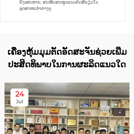
ຍົງເສຍຫາຍ, ສະໜັບສະໜູນແນວຄິດສີຂຽວໃນ
ອຸດສາຫະກຳຕ່າງໆ
ເຄື່ອງຫຸ້ມມຸມຕັດອັດສະຈັນຊ່ວຍເພີ່ມ
ປະສິດທິພາບໃນການຜະລິດແນວໃດ
24
Jul