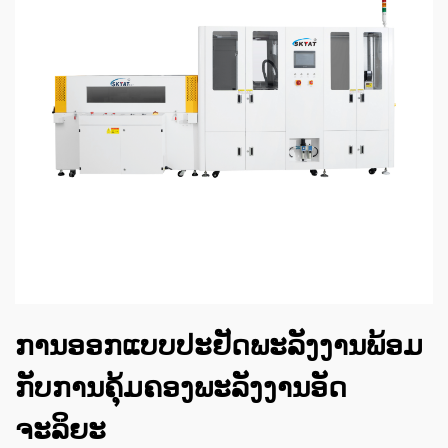
ການອອກແບບປະຢັດພະລັງງານພ້ອມ
ກັບການຄຸ້ມຄອງພະລັງງານອັດ
ຈະລິຍະ