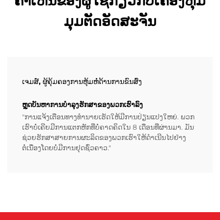
ຄຳເຫັນຂອງຜູ້ໃຊ້ກ່ຽວກັບເຄື່ອງຫຸ້ມ
ມຸມຕັດອັດສະຈັນ
ເຈມສ໌, ຜູ້ຄຸ້ມຄອງການຫຸ້ມຫໍ່ດ້ານການຂົນສົ່ງ
ຫຼຸດບັນຫາການບຳລຸງຮັກສາຂອງພວກເຮົາລົງ
"ການແຈ້ງເຕືອນທາງທຳນາຍເຮັດໃຫ້ມີການປ່ຽນແປງໃຫຍ່. ພວກ
ເຮົາບໍ່ເຄີຍມີການແຕກຫັກທີ່ບໍ່ຄາດຄິດໃນ 8 ເດືອນທີ່ຜ່ານມາ. ມັນ
ຊ່ວຍຮັກສາສາຍການຜະລິດຂອງພວກເຮົາໃຫ້ດຳເນີນໄປຢ່າງ
ຕໍ່ເນື່ອງໂດຍບໍ່ມີການຢຸດຊົ່ວຄາວ."