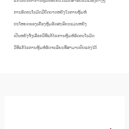
ແກ້ໄຂບັນຫາການຫຸ້ມຫໍ່ອັດຕະໂນມັດສຳລັບຂະແໜງຕ່າງໆ
ການອັດຕະໂນມັດມີບົດບາດຫຍັງໃນການຫຸ້ມຫໍ່
ປະໂຫຍດຂອງເຄື່ອງຫຸ້ມອັດສະລິຍະແມ່ນຫຍັງ
ເປັນຫຍັງຈຶ່ງເລືອກວິທີແກ້ໄຂການຫຸ້ມຫໍ່ອັດຕະໂນມັດ
ວິທີແກ້ໄຂການຫຸ້ມຫໍ່ອັດຈະລິຍະທີ່ສາມາດປັບແຕ່ງໄດ້