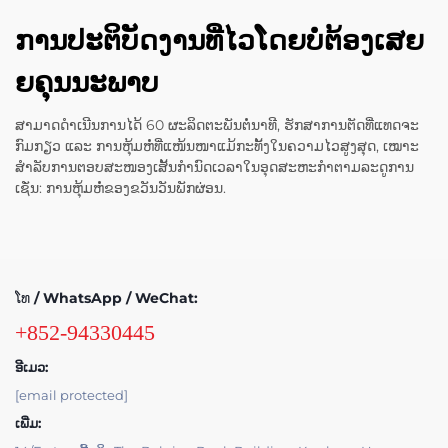
ການປະຕິບັດງານທີ່ໄວໂດຍບໍ່ຕ້ອງເສຍ
ຍຄຸນນະພາບ
ສາມາດດຳເນີນການໄດ້ 60 ຜະລິດຕະພັນຕໍ່ນາທີ, ຮັກສາການຕັດທີ່ແທດຈະ
ກົມກຽວ ແລະ ການຫຸ້ມຫໍ່ທີ່ແໜ້ນໜາແມ້ກະທັ້ງໃນຄວາມໄວສູງສຸດ, ເໝາະ
ສຳລັບການຕອບສະໜອງເສັ້ນກຳນົດເວລາໃນອຸດສະຫະກຳຕາມລະດູການ
ເຊັ່ນ: ການຫຸ້ມຫໍ່ຂອງຂວັນວັນພັກຜ່ອນ.
ໂທ / WhatsApp / WeChat:
+852-94330445
ອີເມວ:
[email protected]
ເພີ່ມ: