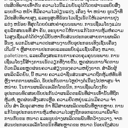
ປະສິດທິພາບເທົ່າກັນ ຄວາມໄວນີ້ແມ່ນບັນລຸໄດ້ໂດຍຜ່ານລະບົບສົ່ງ
ແບບກ້າວ ຫນ້າ ທີ່ມີຄວາມໄວປ່ຽນແປງ, ເຄື່ອງ ຈໍາ ຫນ່າຍ ຮູບເງົາທີ່
ມີປະສິດທິພາບສູງ, ແລະຮູສູບທີ່ຮ້ອນໄວເຊິ່ງເຮັດໃຫ້ເວລາການປຸງ
ແຕ່ງ ຫນ້ອຍ ທີ່ສຸດໂດຍບໍ່ເສຍຄ່າຄຸນນະພາບ. ການເຊື່ອມໂຍງແມ່ນ
ຄຸນລັກສະນະທີ່ ສໍາ ຄັນ, ອະນຸຍາດໃຫ້ການແກ້ໄຂການຫຸ້ມຫໍ່ຄວາມ
ໄວສູງເຊື່ອມຕໍ່ໄດ້ຢ່າງບໍ່ມີບັນຫາກັບສ່ວນປະກອບສາຍການຜະລິດ
ອື່ນໆ. ພວກມັນສາມາດປະສານງານກັບອຸປະກອນເທິງເຊັ່ນເຄື່ອງ
ເຕີມນ້ ໍາ ຫຼືສາຍການປະກອບແລະລະບົບລຸ່ມເຊັ່ນເຄື່ອງ ຫມາຍ,
palletizers, ແລະເຄື່ອງສະແກນການຄວບຄຸມຄຸນນະພາບ. ການ
ເຊື່ອມໂຍງນີ້ສ້າງການເຮັດວຽກທີ່ງ່າຍຂື້ນ, ຫຼຸດຜ່ອນການຈັດການ
ດ້ວຍມືແລະຫຼຸດຜ່ອນຄວາມສ່ຽງຂອງຄວາມຫຍຸ້ງຍາກ. ສໍາລັບຜູ້
ຜະລິດລົດຍົນ, ນີ້ ຫມາຍ ຄວາມວ່າຊິ້ນສ່ວນສາມາດຖືກຫຸ້ມຫໍ່ທັນທີ
ຫຼັງຈາກການຜະລິດ, ຮັບປະກັນການໄຫຼຢ່າງຕໍ່ເນື່ອງໄປຫາສູນ ຈໍາ
ຫນ່າຍ. ໃນການຜະລິດເອເລັກໂຕຣນິກ, ການເຊື່ອມໂຍງກັບ
ອຸປະກອນທົດສອບຮັບປະກັນວ່າຜະລິດຕະພັນທີ່ຜ່ານເທົ່ານັ້ນທີ່ຖືກ
ຫຸ້ມຫໍ່, ຫຼຸດຜ່ອນສິ່ງເສດເຫຼືອ. ຄວາມຍືດຫຍຸ່ນແມ່ນມີຄວາມ ຈໍາ
ເປັນ ສໍາ ລັບອຸດສາຫະ ກໍາ ທີ່ມີສາຍຜະລິດຕະພັນທີ່ຫຼາກຫຼາຍ. ການ
ແກ້ໄຂອຸປະກອນການຫຸ້ມຫໍ່ຄວາມໄວສູງຖືກອອກແບບມາເພື່ອຈັດ
ການກັບຂະ ຫນາດ ແລະຮູບຮ່າງຜະລິດຕະພັນທີ່ກວ້າງຂວາງ, ຈາກ
ສ່ວນປະກອບເອເລັກໂຕຣນິກທີ່ສະຫຼາດຂະ ຫນາດ ນ້ອຍເຖິງສ່ວນ