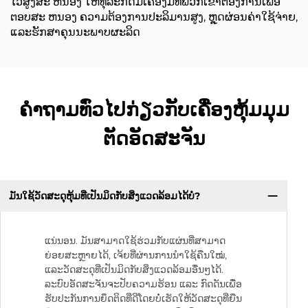
ໄວສູງສະ ຫນອງ ໃຫ້ທຸລະກິດມີເຄື່ອງມືທີ່ພວກເຂົາຕ້ອງການເພື່ອ
ຕອບສະ ຫນອງ ຄວາມຕ້ອງການປະລິມານສູງ, ຫຼຸດຜ່ອນຄ່າໃຊ້ຈ່າຍ,
ແລະຮັກສາຄຸນນະພາບຜະລິດ
ຄຳຖາມທົ່ວໄປກ່ຽວກັບເຄື່ອງຫຸ້ມມຸມ
ຕັດອັດສະຈັນ
ມັນໃຊ້ວັດສະດຸຫຸ້ມທີ່ເປັນມິດກັບສິ່ງແວດລ້ອມໄດ້ບໍ?
ແນ່ນອນ. ມັນສາມາດໃຊ້ຮ່ວມກັບແຜ່ນທີ່ສາມາດ
ຍ່ອຍສະຫຼາຍໄດ້, ເຈ້ຍທີ່ຜ່ານການນຳໃຊ້ຄືນໃໝ່,
ແລະວັດສະດຸທີ່ເປັນມິດກັບສິ່ງແວດລ້ອມອື່ນໆໄດ້.
ລະບົບອັດສະຈັນຈະປັບຄວາມຮ້ອນ ແລະ ກົດດັນເພື່ອ
ຮັບປະກັນການຍຶດຕິດທີ່ດີໂດຍບໍ່ເຮັດໃຫ້ວັດສະດຸທີ່ຍືນ