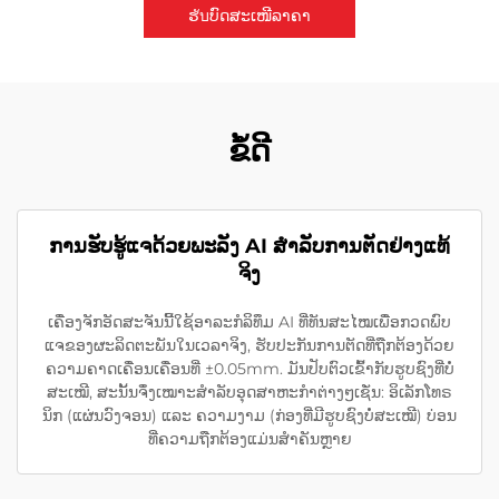
ຮับບົດສະເໜີລາຄາ
ຂໍ້ດີ
ການຮັບຮູ້ແຈດ້ວຍພະລັງ AI ສຳລັບການຕັດຢ່າງແທ້
ຈິງ
ເຄື່ອງຈັກອັດສະຈັນນີ້ໃຊ້ອາລະກໍລິທຶມ AI ທີ່ທັນສະໄໝເພື່ອກວດພົບ
ແຈຂອງຜະລິດຕະພັນໃນເວລາຈິງ, ຮັບປະກັນການຕັດທີ່ຖືກຕ້ອງດ້ວຍ
ຄວາມຄາດເຄື່ອນເຄື່ອນທີ່ ±0.05mm. ມັນປັບຕົວເຂົ້າກັບຮູບຊົງທີ່ບໍ່
ສະເໝີ, ສະນັ້ນຈຶ່ງເໝາະສຳລັບອຸດສາຫະກຳຕ່າງໆເຊັ່ນ: ອິເລັກໂທຣ
ນິກ (ແຜ່ນວົງຈອນ) ແລະ ຄວາມງາມ (ກ່ອງທີ່ມີຮູບຊົງບໍ່ສະເໝີ) ບ່ອນ
ທີ່ຄວາມຖືກຕ້ອງແມ່ນສຳຄັນຫຼາຍ